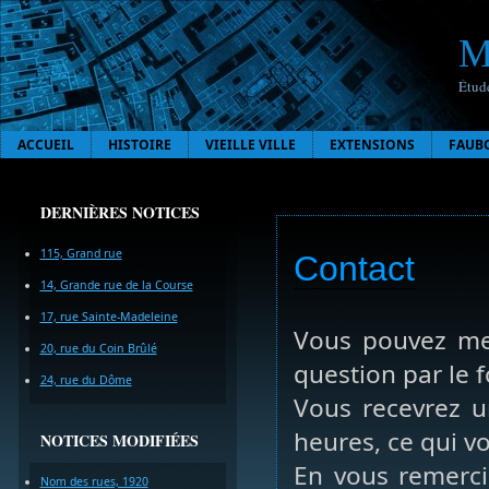
M
Étude
ACCUEIL
HISTOIRE
VIEILLE VILLE
EXTENSIONS
FAUB
DERNIÈRES NOTICES
115, Grand rue
Contact
14, Grande rue de la Course
17, rue Sainte-Madeleine
Vous pouvez me
20, rue du Coin Brûlé
question par le 
24, rue du Dôme
Vous recevrez u
heures, ce qui vo
NOTICES MODIFIÉES
En vous remerci
Nom des rues, 1920