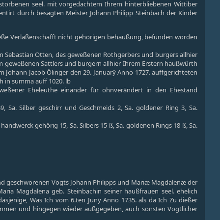
torbenen seel. mit vorgedachtem Ihrem hinterbliebenen Wittiber
entirt durch besagten Meister Johann Philipp Steinbach der Kinder
dieße Verlaßenschafft nicht gehörigen behaußung, befunden worden
n Sebastian Otten, des geweßenen Rothgerbers und burgers allhier
 geweßenen Sattlers und burgern allhier Ihrem Erstern haußwürth
um Johann Jacob Ölinger den 29. Januarÿ Anno 1727. auffgerichteten
h in summa auff 1020. lb
weßener Eheleuthe einander für ohnverändert in den Ehestand
 Sa. Silber geschirr und Geschmeids 2, Sa. goldener Ring 3, Sa.
ndwerck gehörig 15, Sa. Silbers 15 ß, Sa. goldenen Rings 18 ß, Sa.
t und geschworenen Vogts Johann Philipps und Mariæ Magdalenæ der
Maria Magdalena geb. Steinbachin seiner haußfrauen seel. ehelich
s dasjenige, Was Ich vom 6.ten Junÿ Anno 1735. als da Ich Zu dießer
ommen und hingegen wieder außgegeben, auch sonsten Vögtlicher