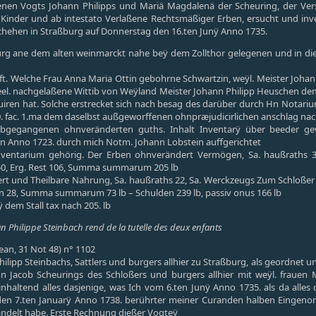
en Vogts Johann Philipps und Mariä Magdalenä der Scheuring, der Vers
r Kinder und ab intestato Verlaßene Rechtsmäßiger Erben, ersucht und inv
chehen in Straßburg auf Donnerstag den 16.ten Junÿ Anno 1735.
ßburg ane dem alten weinmarckt nahe beÿ dem Zollthor gelegenen und in 
 Welche Frau Anna Maria Ottin gebohrne Schwartzin, weÿl. Meister Johan
el. nachgelaßene Wittib von Weÿland Meister Johann Philipp Heuschen dem
ruiren hat. Solche erstrecket sich nach besag des darüber durch Hn Notari
0. fac. 1.ma dem daselbst außgeworffenen ohnpræjudicirlichen anschlag nac
bgegangenen ohnveränderten guths. Inhalt Inventarÿ über beeder ge
n Anno 1723. durch mich Notm. Johann Lobstein auffgerichtet
ventarium gehörig. Der Erben ohnverändert Vermögen, Sa. haußraths 39,
d 50, Erg. Rest 106, Summa summarum 205 lb
t und Theilbare Nahrung, Sa. haußraths 22, Sa. Werckzeugs Zum Schloßer ha
den 28, Summa summarum 73 lb – Schulden 239 lb, passiv onus 166 lb
ÿ dem Stall tax nach 205. lb
an Philippe Steinbach rend de la tutelle des deux enfants
Jean, 31 Not 48) n° 1102
lipp Steinbachs, Sattlers und burgers allhier zu Straßburg, als geordne
n Jacob Scheurings des Schloßers und burgers allhier mit weÿl. frauen 
 inhaltend alles dasjenige, was Ich vom 6.ten Junÿ Anno 1735. als da alle
en 7.ten Januarÿ Anno 1738. berührter meiner Curanden halben Eingen
andelt habe. Erste Rechnung dießer Vogteÿ