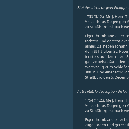
Etat des biens de Jean Philipp
1753 (5.12.), Me J. Henri Th
Verzeichnus Desjenigen V
zu Straßburg mit auch we
Eigenthumb ane einer be
rechten und gerechtigkei
allhier, 2.s. neben Joha
dem Stifft alten St. Pet
fensters auf den innern 
gantze behaußung dem bill
Werckzeug Zum Schloßer 
300. R. Und einer activ S
Straßburg den 5. Decemb
Autre état, la description de la 
1754 (11.2.), Me J. Henri T
Verzeichnus Desjenigen V
zu Straßburg mit auch we
Eigenthumb ane einer beh
zugehörden und gerechtigk