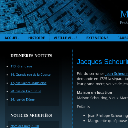
M
Étude
ACCUEIL
HISTOIRE
VIEILLE VILLE
EXTENSIONS
FAUB
DERNIÈRES NOTICES
Jacques Scheurin
113, Grand rue
Fils du serrurier
Jean Scheuri
14, Grande rue de la Course
demande en 1725 la séparation
17, rue Sainte-Madeleine
leur grand-mère, veuve de Jea
20, rue du Coin Brûlé
Maison en location
Maison Scheuring, Vieux-March
24, rue du Dôme
Enfants
NOTICES MODIFIÉES
Jean Philippe Scheuring,
Marguerite qui épouse e
Nom des rues, 1920