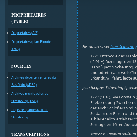
PROPRIÉTAIRES
(TABLE)
Proprietaires (A-Z)
Propriétaires (plan Blondel,
Fils du serrurier
Jean Scheuring
1765)
1721 Protocole des Maréch
(f° 91-v) Dienstags den 1
SOURCES
Hannß Jacob Scheuring, d
und bittet mann wolle I
Archives départementales du
Erkandt, willfahrt, legte a
Bas-Rhin (ADBR)
Jean Jacques Scheuring épouse e
Archives municipales de
1722 (16.8.), Me Lobstein 
Strasbourg (AMS)
Eheberedung Zwischen de
des auch Schloßers Vnd b
Registres paroissiaux de
So dann der Ehren und t
Strasbourg
allhier ehelich erziehlter
Sontag den 16.ten Augusti
TRANSCRIPTIONS
Mariage, Saint-Pierre-le-Vieu