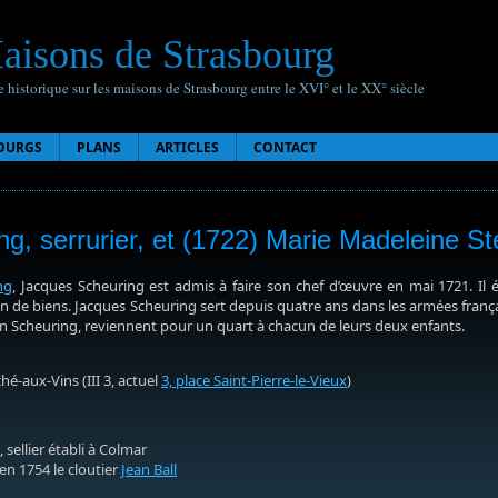
aisons de Strasbourg
 historique sur les maisons de Strasbourg entre le XVI° et le XX° siècle
OURGS
PLANS
ARTICLES
CONTACT
g, serrurier, et (1722) Marie Madeleine St
ng
, Jacques Scheuring est admis à faire son chef d’œuvre en mai 1721. Il é
 de biens. Jacques Scheuring sert depuis quatre ans dans les armées fran
n Scheuring, reviennent pour un quart à chacun de leurs deux enfants.
é-aux-Vins (III 3, actuel
3, place Saint-Pierre-le-Vieux
)
 sellier établi à Colmar
n 1754 le cloutier
Jean Ball