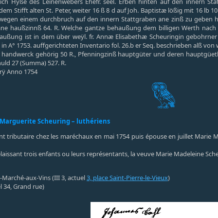
drich Hÿße des Leinenwebers Ehefr. seel. Erben hinten auf den innern 
em Stifft alten St. Peter, weiter 16 ß 8 d auf Joh. Baptistæ lößig mit 16 lb 1
wegen einem durchbruch auf den innern Stattgraben ane zinß zu geben ha
 ane haußzinnß 64. R. Welche gantze behaußung dem billigen Werth nach 
ehaußung ist in dem über weÿl. fr. Annæ Elisabethæ Scheuringin gebohrne
 in A° 1753. auffgerichteten Inventario fol. 26.b er Seq. beschrieben alß vo
handwerck gehörig 50 R., Pfenningzinß hauptgüter und deren hauptgüeth
chuld 27 (Summa) 527. R.
arÿ Anno 1754
4) Marguerite Scheuring – luthériens
vient tributaire chez les maréchaux en mai 1754 puis épouse en juillet Marie 
laissant trois enfants ou leurs représentants, la veuve Marie Madeleine Sch
Marché-aux-Vins (III 3, actuel
3, place Saint-Pierre-le-Vieux
)
l 34, Grand rue)