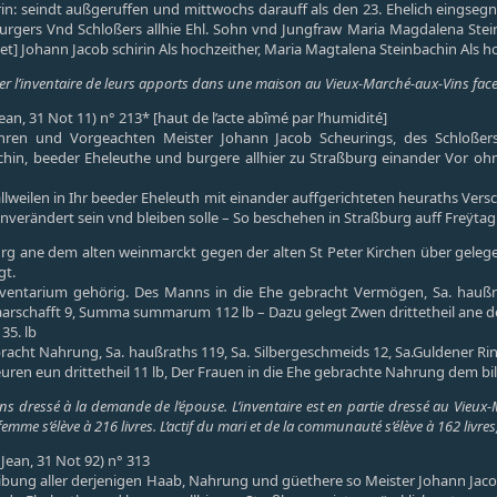
rin: seindt außgeruffen und mittwochs darauff als den 23. Ehelich eingseg
rgers Vnd Schloßers allhie Ehl. Sohn vnd Jungfraw Maria Magdalena Steinb
et] Johann Jacob schirin Als hochzeither, Maria Magtalena Steinbachin Als ho
r l’inventaire de leurs apports dans une maison au Vieux-Marché-aux-Vins face à 
Jean, 31 Not 11) n° 213* [haut de l’acte abîmé par l’humidité]
Ehren und Vorgeachten Meister Johann Jacob Scheurings, des Schlo
chin, beeder Eheleuthe und burgere allhier zu Straßburg einander Vor o
llweilen in Ihr beeder Eheleuth mit einander auffgerichteten heuraths Ver
verändert sein vnd bleiben solle – So beschehen in Straßburg auff Freÿtag 
ßburg ane dem alten weinmarckt gegen der alten St Peter Kirchen über ge
gt.
ventarium gehörig. Des Manns in die Ehe gebracht Vermögen, Sa. haußr
aarschafft 9, Summa summarum 112 lb – Dazu gelegt Zwen drittetheil ane den
35. lb
bracht Nahrung, Sa. haußraths 119, Sa. Silbergeschmeids 12, Sa.Guldener R
ren eun drittetheil 11 lb, Der Frauen in die Ehe gebrachte Nahrung dem bil
ns dressé à la demande de l’épouse. L’inventaire est en partie dressé au Vieux
mme s’élève à 216 livres. L’actif du mari et de la communauté s’élève à 162 livres, 
(Jean, 31 Not 92) n° 313
bung aller derjenigen Haab, Nahrung und güethere so Meister Johann Jaco