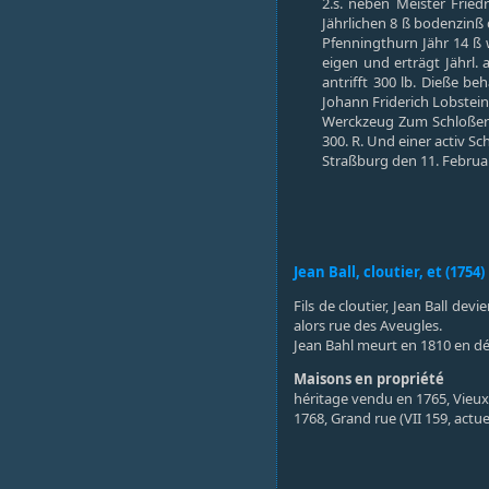
2.s. neben Meister Frie
Jährlichen 8 ß bodenzinß d
Pfenningthurn Jähr 14 ß 
eigen und erträgt Jährl.
antrifft 300 lb. Dieße b
Johann Friderich Lobstein
Werckzeug Zum Schloßer 
300. R. Und einer activ S
Straßburg den 11. Febru
Jean Ball, cloutier, et (175
Fils de cloutier, Jean Ball de
alors rue des Aveugles.
Jean Bahl meurt en 1810 en dé
Maisons en propriété
héritage vendu en 1765, Vieux-
1768, Grand rue (VII 159, actue