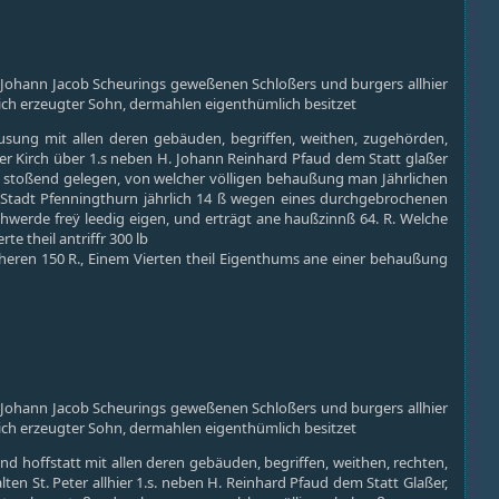
 Johann Jacob Scheurings geweßenen Schloßers und burgers allhier
ich erzeugter Sohn, dermahlen eigenthümlich besitzet
usung mit allen deren gebäuden, begriffen, weithen, zugehörden,
er Kirch über 1.s neben H. Johann Reinhard Pfaud dem Statt glaßer
ben stoßend gelegen, von welcher völligen behaußung man Jährlichen
er Stadt Pfenningthurn jährlich 14 ß wegen eines durchgebrochenen
hwerde freÿ leedig eigen, und erträgt ane haußzinnß 64. R. Welche
 theil antriffr 300 lb
eren 150 R., Einem Vierten theil Eigenthums ane einer behaußung
 Johann Jacob Scheurings geweßenen Schloßers und burgers allhier
ich erzeugter Sohn, dermahlen eigenthümlich besitzet
 hoffstatt mit allen deren gebäuden, begriffen, weithen, rechten,
n St. Peter allhier 1.s. neben H. Reinhard Pfaud dem Statt Glaßer,