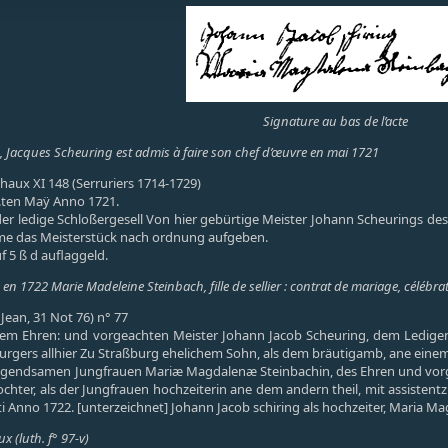
Signature au bas de l’acte
, Jacques Scheuring est admis à faire son chef d’œuvre en mai 1721
aux XI 148 (Serruriers 1714-1729)
3.ten Maÿ Anno 1721.
er ledige Schloßergesell Von hier gebürtige Meister Johann Scheurings des
hme das Meisterstück nach ordnung aufgeben.
uf 5 ß d auflaggeld.
n 1722 Marie Madeleine Steinbach, fille de sellier : contrat de mariage, célébra
(Jean, 31 Not 76) n° 77
m Ehren: und vorgeachten Meister Johann Jacob Scheuring, dem Ledigen 
urgers allhier Zu Straßburg ehelichem Sohn, als dem bräutigamb, ane einem
ugendsamen Jungfrauen Mariæ Magdalenæ Steinbachin, des Ehren und vorgea
 tochter, als der Jungfrauen hochzeiterin ane dem andern theil, mit assisten
 Anno 1722. [unterzeichnet] Johann Jacob schiring als hochzeiter, Maria Ma
x (luth. f° 97-v)