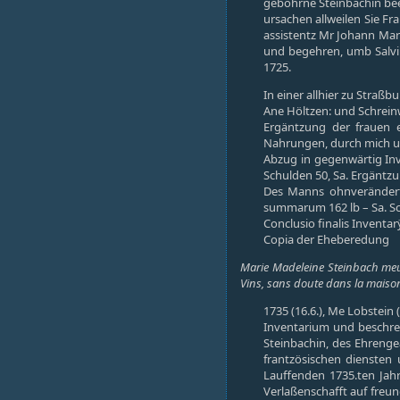
gebohrne Steinbachin bee
ursachen allweilen Sie F
assistentz Mr Johann Mar
und begehren, umb Salvi
1725.
In einer allhier zu Stra
Ane Höltzen: und Schrei
Ergäntzung der frauen 
Nahrungen, durch mich u
Abzug in gegenwärtig Inv
Schulden 50, Sa. Ergänt
Des Manns ohnverändert:
summarum 162 lb – Sa. Sch
Conclusio finalis Inventarÿ
Copia der Eheberedung
Marie Madeleine Steinbach meurt
Vins, sans doute dans la maison 
1735 (16.6.), Me Lobstein 
Inventarium und beschre
Steinbachin, des Ehrengea
frantzösischen diensten
Lauffenden 1735.ten Jahr
Verlaßenschafft auf freu