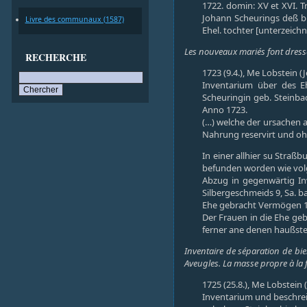
1722. domin: XV et XVI. T
Johann Scheurings deß bu
Livre des communaux (1587)
Ehel. tochter [unterzeichn
Les nouveaux mariés font dresse
RECHERCHE
1723 (9.4.), Me Lobstein (
Inventarium über des 
Scheuringin geb. Steinba
Anno 1723.
(…) welche der ursachen a
Nahrung reservirt und ohn
In einer allhier su Stra
befunden worden wie vol
Abzug in gegenwärtig In
Silbergeschmeids 9, Sa. b
Ehe gebracht Vermögen 1
Der Frauen in die Ehe ge
ferner ane denen haußsteu
Inventaire de séparation de bie
Aveugles. La masse propre à la fe
1725 (25.8.), Me Lobstein 
Inventarium und beschrei