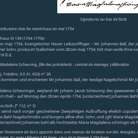
Signatures au bas de l’acte
ent tributaire chez les maréchaux en mai 1754
haux XI 139 (1754-1770)r
ten maÿ 1754. Evangelischer Neuer Leibzünfftiger – Mr Johannes Ball, der
cher Sohn, producirt Stallschein vom 28.ten maÿ 1754. bitt man wolle Ihne 
 16 ß d.
Madeleine Scheuring, fille des précédents : contrat de mariage, célébration
J. Frédéric, 6 E 41, 833) n° 28
 kommen und erschienen Mr Johannes Ball, der leedige Nagelschmid Mr Joh
lena Scheuringin, weÿland Mr Johann Jacob Scheuring des gewesenen Schl
n theil – auf Montag den 29.ten Aprilis 1754. [unterzeichnet] Johannes Bahl 
x (luth. f° 112, n° 5)
54 seind nach vorger geschehener Zweÿahligen Außruffung ehelich copulie
s Bahl Nagelschmidts und burgers allhie ehel. Sohn, und Jgfr. Maria Magda
terzeichnet] Johannes bahl alls hochtzeiter, Maria Magdalena schiringin als ho
r l’inventaire de leurs apports dans une maison de location rue des Aveugles. 
orts du mari s’élèvent à 84 livres, ceux de la femme à 194 livres.