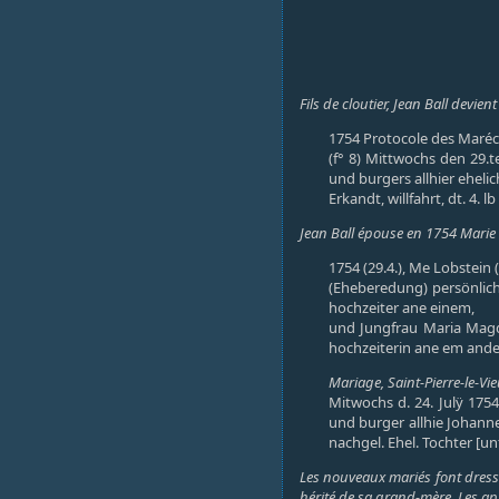
Fils de cloutier, Jean Ball devi
1754 Protocole des Maréc
(f° 8) Mittwochs den 29.
und burgers allhier eheli
Erkandt, willfahrt, dt. 4. lb
Jean Ball épouse en 1754 Marie 
1754 (29.4.), Me Lobstein (
(Eheberedung) persönlich
hochzeiter ane einem,
und Jungfrau Maria Magda
hochzeiterin ane em ander
Mariage, Saint-Pierre-le-Vieu
Mitwochs d. 24. Julÿ 17
und burger allhie Johanne
nachgel. Ehel. Tochter [un
Les nouveaux mariés font dresse
hérité de sa grand-mère. Les app