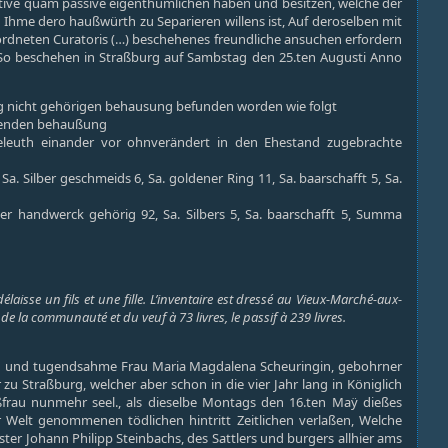
ctive quam passive eigenthümlichen haben und besitzen, welche der
 Ihme dero haußwürth zu Separieren willens ist, Auf deroselben mit
ordneten Curatoris (…) beschehenes freundliche ansuchen erfordern
 So beschehen in Straßburg auf Sambstag den 25.ten Augusti Anno
ung nicht gehörigen behausung befunden worden wie folgt
hnenden behaußung
eleuth einander vor ohnverändert in den Ehestand zugebrachte
 Silber geschmeids 6, Sa. goldener Ring 11, Sa. baarschafft 5, Sa.
 handwerck gehörig 92, Sa. Silbers 5, Sa. baarschafft 5, Summa
isse un fils et une fille. L’inventaire est dressé au Vieux-Marché-aux-
de la communauté et du veuf à 73 livres, le passif à 239 livres.
en und tugendsahme Frau Maria Magdalena Scheuringin, gebohrner
u Straßburg, welcher aber schon in die vier Jahr lang in Königlich
ßfrau nunmehr seel., als dieselbe Montags den 16.ten Maÿ dießes
r Welt genommenen tödlichen hintritt Zeitlichen verlaßen, Welche
er Johann Philipp Steinbachs, des Sattlers und burgers allhier ams