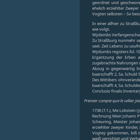
geordnet und geschworen
ehelich erziehlter Zweÿe
Vogten selbsten – So bes
In einer allhier zu Stra
wie volgt.
Wÿdembs Verfangenschaft.
Zu Straßburg nunmehr se
seel. Zeit Lebens zu usuf
Wÿdumbs registers fol. 1
Ergäntzung der Erben a
zugebrachte Nahrungen i
Abzug in gegenwärtig In
baarschafft 2, Sa. Schul
Des Wittibers ohnveränder
baarschafft 4, Sa. Schul
Conclusio finalis Inventar
Premier compte que le sellier Je
1738 (7.1.), Me Lobstein (
Rechnung Mein Johann Phi
Scheuring, Meister Johan
erziehlter zweÿer Kinder,
Vogteÿ gekommen, biß d
weiß verrichtet und Verh