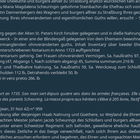
de Eheleuthe und burgere allhier zu Straßburg anjetzo würcklichen tam a
rau Maria Magdalena Scheuringin gebohrne Steinbachin die Ehefrau sich von
tin Dannenbergers des Wagners und burgers allhier zu Straßburg Ihres ge
rung Ihres ohnveränderten und eigenthümlichen Guths willen, ersucht –
ßburg gegen der Alten St. Peters Kirch hinüber gelegenen und in dieße Nahr
nwerck – In einer ane der Blindengaß gelegenen Von dem Ehemann bewo
ermanglenden ohnveränderten guths. Inhalt Inventarÿ über beeder Eh
nterschriebenen Notarium in Anno 1723 auffgerichtet
entarium gehörig. Der Frauen ohnverändert Vermögen. Sa. haußraths 97, Sa.
zung (47, Abgangs 1, Nach solchem abgang) 45, Summa summarum 216 lb
 und Theilbahre Nahrung, Sa. haußraths 59, Sa. Werckzeug zum Schloßer
ulden 112 lb, Detrahendo verbleibt 50. lb
 in vero pretio 266. lb
 en 1735. Son mari sert depuis quatre ans dans les armées françaises. Elle déla
des parents Scheuring. La masse propre aux héritiers s’élève à 205 livres, l’actif 
(Jean, 31 Not 42) n° 959
ibung aller derjenigen Haab Nahrung und Güethere, so Weÿland die Ehr
chten Meister Johann Jacob Scheurings des Schloßers und burgers allhier z
 unter einem Schweitzer Regiment sich befindet, geweßene eheliche hau
s dieses Zeitliche in das Ewige verwechßelt, nach solch Ihrem aus dieße
ndliches ansuchen erfordern und begehren, des Ehren und vorgeachten Meist