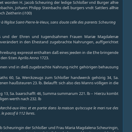
net worden H. Jacob Scheuring der ledige Schloßer vnd Burger alhie
achin, Johann Philipp Steinbachs deß burgers vndt Sattlers allhie
ch Zeitherin (i100)
l’église Saint-Pierre-le-Vieux, sans doute celle des parents Scheuring
ßers und der Ehren und tugendsahmen Frauen Mariæ Magdalenæ
hnverändert in den Ehestand zugebrachte Nahrungen, auffgerichtet
schreibung expressé enthalten daß eines jeeden in die Ehe bringende
den 9.ten Aprilis Anno 1723.
legenen vnd in dieß zugebrachte Nahrung nicht gehörigen behausung
aths 60, Sa. Werckzeugs zum Schloßer handwerck gehörig 34, Sa.
en haußsteuren 23. lb. Belaufft sich also des Manns völligen in die
ing 13, Sa. baarschafft 46, Summa summarum 221. lb – Hierzu kombt
ligen werth nach 232. lb
-Marché-aux-Vins et en partie dans la maison qu’occupe le mari rue des
le passif à 112 livres.
b Scheuringin der Schloßer und Frau Maria Magdalena Scheuringin,