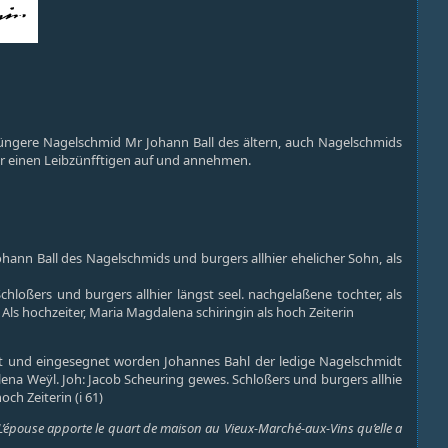
 Jüngere Nagelschmid Mr Johann Ball des ältern, auch Nagelschmids
vor einen Leibzünfftigen auf und annehmen.
ann Ball des Nagelschmids und burgers allhier ehelicher Sohn, als
oßers und burgers allhier längst seel. nachgelaßene tochter, als
Als hochzeiter, Maria Magdalena schiringin als hoch Zeiterin
rt und eingesegnet worden Johannes Bahl der ledige Nagelschmidt
lena Weÿl. Joh: Jacob Scheuring gewes. Schloßers und burgers allhie
ch Zeiterin (i 61)
L’épouse apporte le quart de maison au Vieux-Marché-aux-Vins qu’elle a