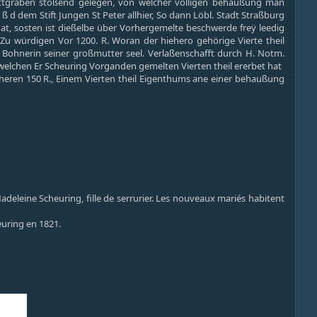
Stattgraben stoßend gelegen, von welcher völligen behaußung man
0 ß d dem Stift Jungen St Peter allhier, So dann Löbl. Stadt Straßburg
t, sosten ist dießelbe über Vorhergemelte beschwerde freÿ leedig
Zu würdigen Vor 1200. R. Woran der hiehero gehörige Vierte theil
r Bohnerin seiner großmutter seel. Verlaßenschafft durch H. Notm.
n welchen Er Scheuring Vorganden gemelten Vierten theil ererbet hat
eren 150 R., Einem Vierten theil Eigenthums ane einer behaußung
Madeleine Scheuring, fille de serrurier. Les nouveaux mariés habitent
euring en 1821.