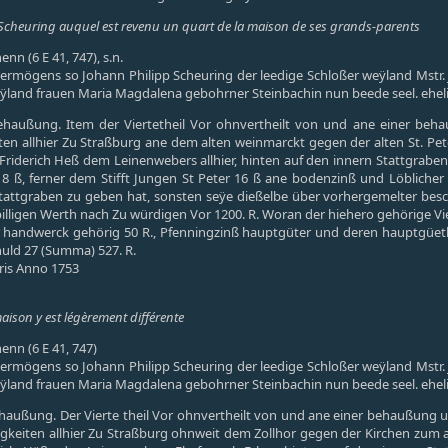
e Scheuring auquel est revenu un quart de la maison de ses grands-parents
enn (6 E 41, 747), s.n.
ermögens so Johann Philipp Scheuring der leedige Schloßer weÿland Mstr.
ÿland frauen Maria Magdalena gebohrner Steinbachin nun beede seel. ehel
haußung. Item der Viertetheil Vor ohnvertheilt von und ane einer beha
ten allhier Zu Straßburg ane dem alten weinmarckt gegen der alten St. Pet
nn Friderich Heß dem Leinenwebers allhier, hinten auf den innern Stattgra
er 8 ß, ferner dem Stifft Jungen St Peter 16 ß ane bodenzinß und Löblich
Stattgraben zu geben hat, sonsten seÿe dießelbe über vorhergemelter besc
igen Werth nach Zu würdigen Vor 1200. R. Woran der hiehero gehörige Vierte
handwerck gehörig 50 R., Pfenningzinß hauptgüter und deren hauptgüeth
chuld 27 (Summa) 527. R.
ris Anno 1753
maison y est légèrement différente
henn (6 E 41, 747)
ermögens so Johann Philipp Scheuring der leedige Schloßer weÿland Mstr.
ÿland frauen Maria Magdalena gebohrner Steinbachin nun beede seel. ehel
außung. Der Vierte theil Vor ohnvertheilt von und ane einer behaußung und
eiten allhier Zu Straßburg ohnweit dem Zollhor gegen der Kirchen zum alte