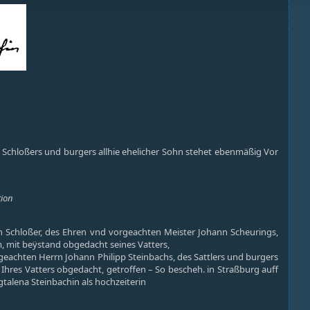
 Schloßers und burgers allhie ehelicher Sohn stehet ebenmäßig Vor
tion
Schloßer, des Ehren vnd vorgeachten Meister Johann Scheurings,
, mit beÿstand obgedacht seines Vatters,
chten Herrn Johann Philipp Steinbachs, des Sattlers und burgers
tz Ihres Vatters obgedacht, getroffen – So bescheh. in Straßburg auff
gtalena Steinbachin als hochzeiterin