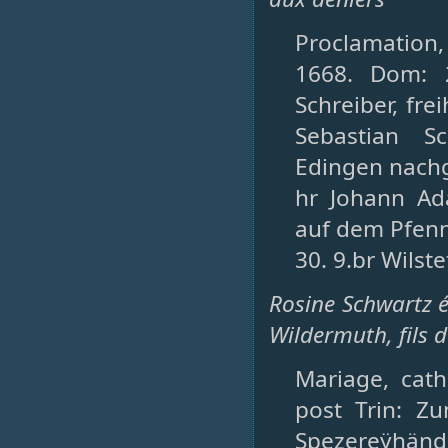
Proclamation, c
1668. Dom: 
Schreiber, fr
Sebastian Sc
Edingen nachg
hr Johann Ad
auf dem Pfenn
30. 9.br Wilstet
Rosine Schwartz 
Wildermuth, fils
Mariage, cath
post Trin: Z
Spezereÿh