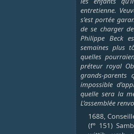
les enfants qu’
entretienne. Veuv
s’est portée garan
de se charger de
Philippe Beck e
semaines plus tô
quelles pourraie
préteur royal Ob
grands-parents 
impossible d’app
quelle sera la m
L’assemblée renvoi
1688, Conseille
(f° 151) Sam