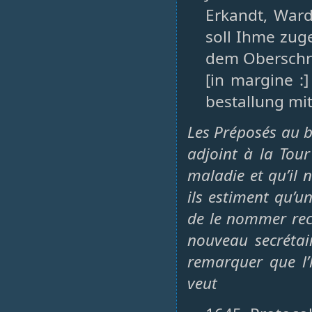
Erkandt, War
soll Ihme zug
dem Oberschr
[in margine :] 
bestallung mi
Les Préposés au b
adjoint à la Tou
maladie et qu’il 
ils estiment qu’u
de le nommer rec
nouveau secrétai
remarquer que l’
veut