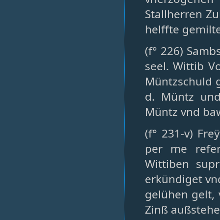
Stallherren Z
helffte gemilte
(f° 226) Samb
seel. Wittib Vo
Müntzschuld g
d. Müntz und
Müntz vnd ba
(f° 231-v) Fr
per me refer
Wittiben sup
erkündiget vn
gelühen gelt, 
Zinß außstehe