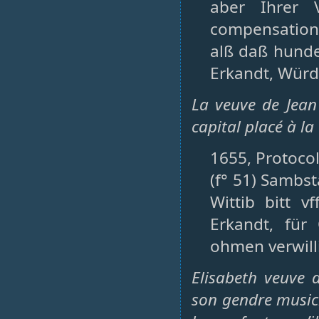
aber Ihrer 
compensation,
alß daß hunder
Erkandt, Würdt
La veuve de Jean
capital placé à la
1655, Protocol
(f° 51) Sambs
Wittib bitt 
Erkandt, fü
ohmen verwilli
Elisabeth veuve
son gendre musici