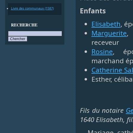
Livre des communaux (1587)
Enfants
Elisabeth
, é
RECHERCHE
Marguerite
,
receveur
Rosine
, ép
marchand épi
Catherine S
Esther, céliba
Fils du notaire
Ge
1640 Elisabeth, fi
Mariage, cathé