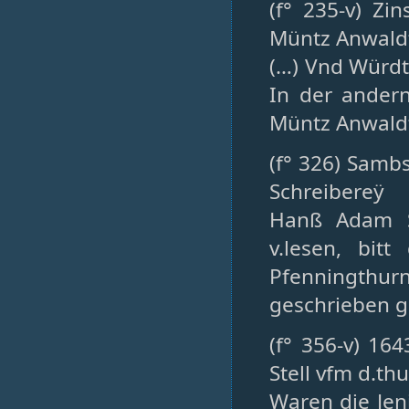
(f° 235-v) Z
Müntz Anwaldt
(…) Vnd Würdt
In der ander
Müntz Anwald
(f° 326) Samb
Schreibereÿ
Hanß Adam Sc
v.lesen, bit
Pfenningthu
geschrieben 
(f° 356-v) 16
Stell vfm d.th
Waren die Jen