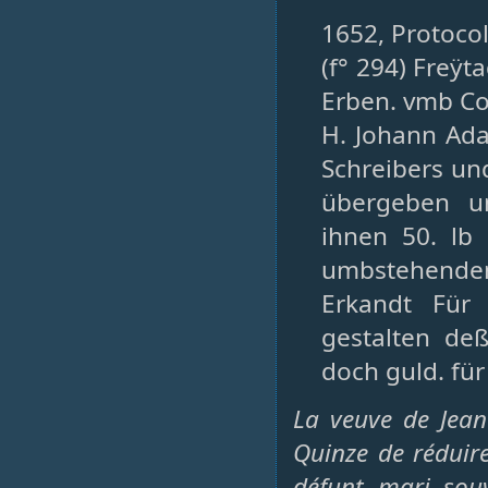
1652, Protocol
(f° 294) Freÿ
Erben. vmb C
H. Johann Ad
Schreibers und
übergeben un
ihnen 50. lb
umbstehenden
Erkandt Für
gestalten deß
doch guld. für
La veuve de Jea
Quinze de réduir
défunt mari sou