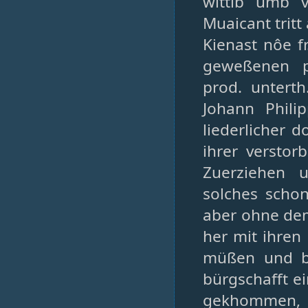
wittib umb v
Muaicant tritt
Kienast nôe f
geweßenen pf
prod. untert
Johann Phili
liederlicher 
ihrer verstor
Zuerziehen 
solches scho
aber ohne dem 
her mit ihren
müßen und be
bürgschafft e
gekhommen, 