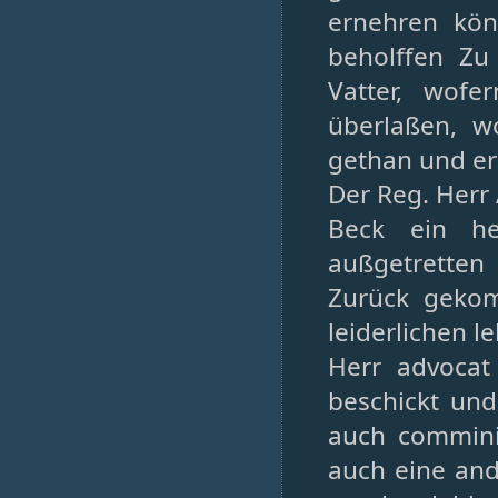
ernehren könn
beholffen Zu
Vatter, wofe
überlaßen, w
gethan und e
Der Reg. Herr
Beck ein h
außgetretten
Zurück gekom
leiderlichen 
Herr advocat 
beschickt und
auch commini
auch eine and