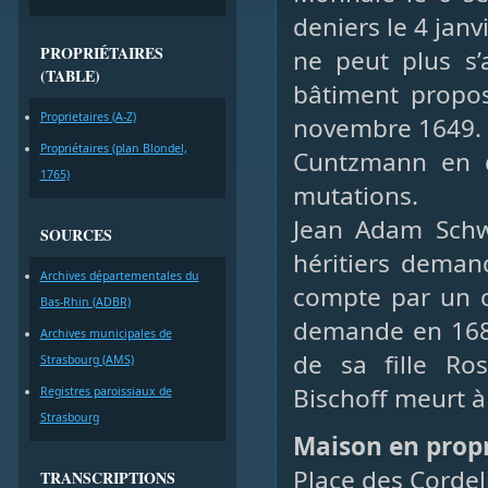
deniers le 4 jan
PROPRIÉTAIRES
ne peut plus s’
(TABLE)
bâtiment propos
Proprietaires (A-Z)
novembre 1649. I
Propriétaires (plan Blondel,
Cuntzmann en d
1765)
mutations.
Jean Adam Schwa
SOURCES
héritiers deman
Archives départementales du
compte par un c
Bas-Rhin (ADBR)
demande en 1688
Archives municipales de
de sa fille Ro
Strasbourg (AMS)
Bischoff meurt à
Registres paroissiaux de
Strasbourg
Maison en prop
Place des Cordel
TRANSCRIPTIONS