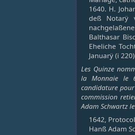
1640. H. Joh
deß Notarÿ v
nachgelaßener
Balthasar Bis
Eheliche Toch
Januarÿ (i 220)
Les Quinze nomm
la Monnaie le 
candidature pour 
commission retie
Adam Schwartz le 4
1642, Protocol
Hanß Adam Sch