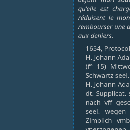
qu’elle est char
réduisent le mo
rembourser une de
aux deniers.
1654, Protocol
H. Johann Adam
(f° 15) Mitt
Schwartz seel.
H. Johann Ada
dt. Supplicat.
nach vff gesc
seel. wegen 
Zimblich vm
vnerzogenen 