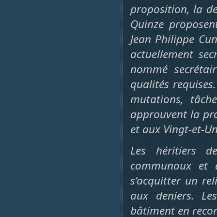
proposition, la de
Quinze proposent
Jean Philippe Cu
actuellement sec
nommé secrétair
qualités requises
mutations, tâche
approuvent la pro
et aux Vingt-et-U
Les héritiers 
communaux et d
s’acquitter un re
aux deniers. Le
bâtiment en reco