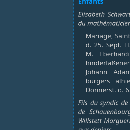
Enfants
Elisabeth Schwar
du mathématicien
Mariage, Saint
d. 25. Sept. 
M. Eberhardi
hinderlaßener
Johann Adam
burgers alhi
Donnerst. d. 6
Fils du syndic d
de Schauenbourg
Willstett Margueri
aux deniers