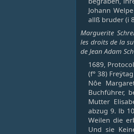
begraben, ihre
Johann Welper
allß bruder (i 
Marguerite Schre
les droits de la s
de Jean Adam Schw
1689, Protocol
(f° 38) Freÿta
Nôe Margaret
Buchführer, b
Mutter Elisa
abzug 9. lb 1
Weilen die er
Und sie Keine