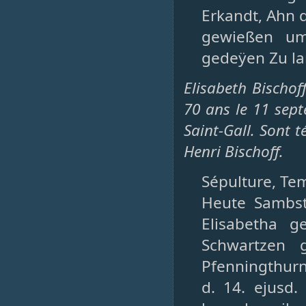
Erkandt, Ahn 
gewießen um
gedeÿen Zu laß
Elisabeth Bischo
70 ans le 11 sep
Saint-Gall. Sont 
Henri Bischoff.
Sépulture, Tem
Heute Sambsta
Elisabetha 
Schwartzen 
Pfenningthurn
d. 14. ejusd.