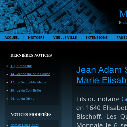
M
Étude
ACCUEIL
HISTOIRE
VIEILLE VILLE
EXTENSIONS
FAUB
DERNIÈRES NOTICES
113, Grand rue
Jean Adam Sc
14, Grande rue de la Course
Marie Elisab
17, rue Sainte-Madeleine
20, rue du Coin Brûlé
Fils du notaire
G
24, rue du Dôme
en 1640 Elisabet
NOTICES MODIFIÉES
Bischoff. Les 
Monnaie le 6 se
Nom des rues, 1920