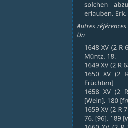
solchen abz
erlauben. Erk.
Autres références 
Un
1648 XV (2 R 6
Müntz. 18.
1649 XV (2 R 
1650 XV (2 R
Früchten]
1658 XV (2 R
[Wein]. 180 [f
1659 XV (2 R 7
76. [96]. 189 [
1660 XV (2 R 