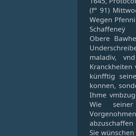
1645, Protocol
(f° 91) Mittw
Wegen Pfenni
Schaffeneÿ
Obere Bawher
Underschreibe
maladiv, vn
Kranckheiten v
künfftig sei
konnen, sonde
Ihme vmbzuge
Wie seine
Vorgenohm
abzuschaffen
Sie wünschen v