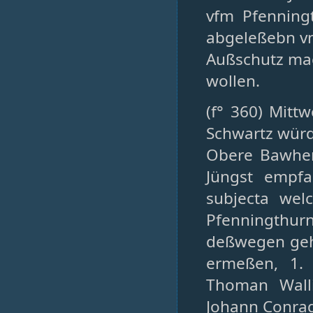
vfm Pfenning
abgeleßebn vn
Außschutz ma
wollen.
(f° 360) Mitt
Schwartz würd
Obere Bawherr
Jüngst empfa
subjecta wel
Pfenningthur
deßwegen gehö
ermeßen, 1.
Thoman Walli
Johann Conrad