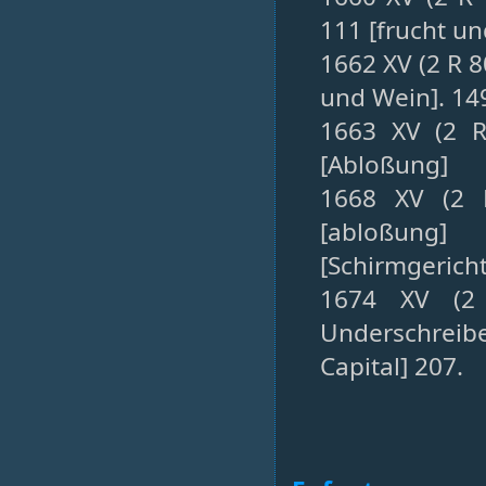
111 [frucht un
1662 XV (2 R 8
und Wein]. 14
1663 XV (2 R
[Abloßung]
1668 XV (2 
[abloßung]
[Schirmgericht
1674 XV (2
Underschreib
Capital] 207.