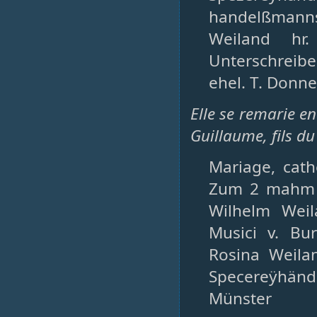
handelßmanns
Weiland hr
Unterschrei
ehel. T. Donne
Elle se remarie en
Guillaume, fils du
Mariage, cath
Zum 2 mahm H
Wilhelm Wei
Musici v. Bur
Rosina Weila
Specereÿhänd
Münster