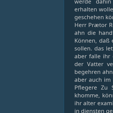
werde dahin
erhalten wolle
geschehen kö
Herr Prætor R
ahn die handt
Können, daß e
sollen. das l
aber falle ih
der Vatter v
begehren ahn
aber auch im 
Pflegere Zu
khomme, könn
ihr alter exam
in diensten g