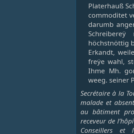
Platerhauß Sch
commoditet ver
darumb angeme
Schreibereÿ
höchstnöttig b
Erkandt, weil
freÿe wahl, s
Ihme Mh. go
weeg. seiner 
Secrétaire à la T
malade et absent
au bâtiment pr
receveur de l’hôpi
Conseillers et 