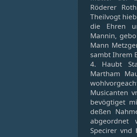
Röderer Roth
Theilvogt hieb
die Ehren u
Mannin, geboh
Mann Metzger 
sambt Ihrem E
4. Haubt St
Martham Mau
wohlvorgeac
Musicanten vn
bevögtiget m
deßen Nahmen
abgeordnet 
Specirer vnd 