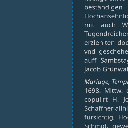
beständige
Hochansehnli
mit auch W
Tugendreich
erziehlten do
vnd geschehen
auff Sambsta
Jacob Grünwald
Mariage, Temple
1698. Mittw.
copulirt H. 
Schaffner allhi
fürsichtig, H
Schmid. geweß