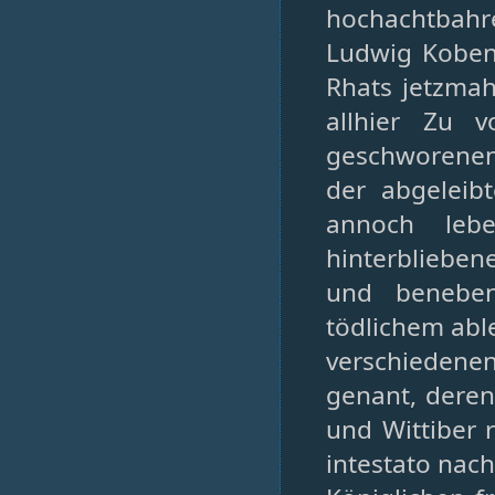
hochachtbahr
Ludwig Koben
Rhats jetzmah
allhier Zu 
geschworenen 
der abgeleib
annoch leb
hinterblieben
und beneben
tödlichem able
verschiedenen
genant, deren
und Wittiber r
intestato nac