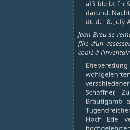
alß bleibt In 
darund. Nachtr
dt. d. 18. Julÿ
Jean Breu se rem
fille d’un assess
copié à l’inventai
Eheberedung
wohlgelehrte
verschieden
Schaffner, Z
Bräutigamb a
Tugendreiche
Hoch Edel v
hochgelehrt