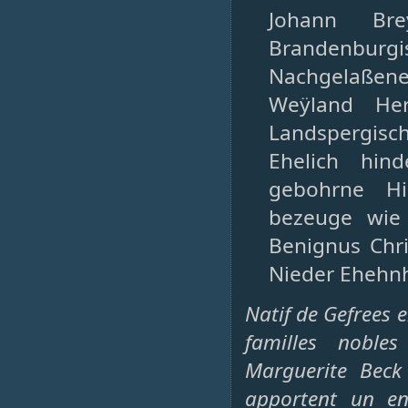
Johann Bre
Brandenburgi
Nachgelaßene
Weÿland Her
Landspergisch
Ehelich hin
gebohrne Hi
bezeuge wie 
Benignus Chr
Nieder Ehehnh
Natif de Gefrees 
familles nobl
Marguerite Beck 
apportent un en