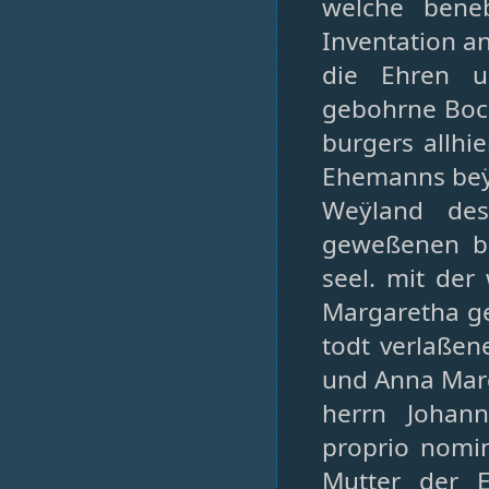
welche bene
Inventation a
die Ehren u
gebohrne Boch
burgers allhie
Ehemanns beÿ 
Weÿland des
geweßenen bi
seel. mit der
Margaretha ge
todt verlaßen
und Anna Mar
herrn Johan
proprio nomin
Mutter der 