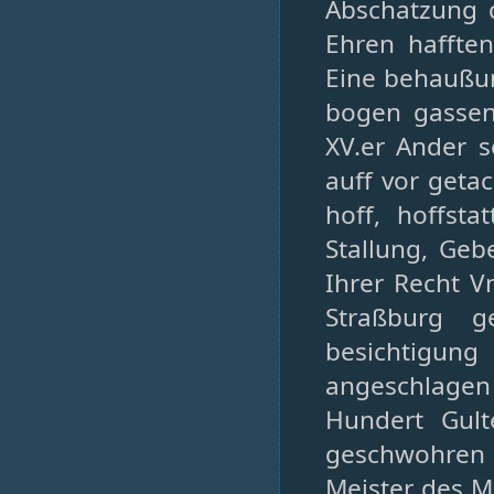
Abschatzung d
Ehren hafften
Eine behaußun
bogen gassen
XV.er Ander s
auff vor geta
hoff, hoffst
Stallung, Geb
Ihrer Recht V
Straßburg g
besichtigun
angeschlage
Hundert Gult
geschwohren
Meister des M