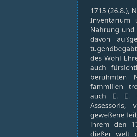
1715 (26.8.), 
Inventarium 
Nahrung und G
davon außge
tugendbegabt
des Wohl Ehr
auch fürsic
berühmten N
fammilien tr
auch E. E. 
Assessoris,
geweßene leib
ihrem den 17
dießer welt 