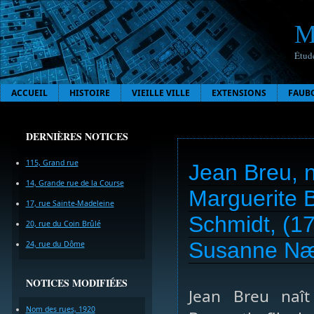
M
Étude
ACCUEIL
HISTOIRE
VIEILLE VILLE
EXTENSIONS
FAUB
DERNIÈRES NOTICES
115, Grand rue
Jean Breu, n
14, Grande rue de la Course
Marguerite 
17, rue Sainte-Madeleine
Schmidt, (17
20, rue du Coin Brûlé
Susanne Næg
24, rue du Dôme
NOTICES MODIFIÉES
Jean Breu naî
Nom des rues, 1920