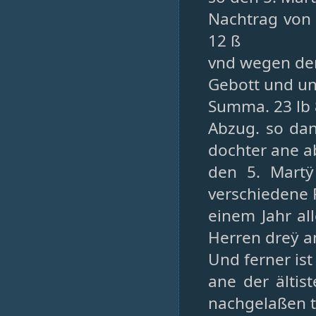
Nachtrag von 7
12 ß
vnd wegen der 
Gebott und unc
Summa. 23 lb 
Abzug. so da
dochter ane a
den 5. Mart
verschiedene R
einem Jahr al
Herren dreÿ a
Und ferner ist
ane der ältist
nachgelaßen th