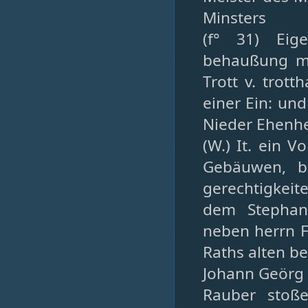
Minsters
(f° 31) Eig
behaußung mit
Trott v. trot
einer Ein: und
Nieder Ehenh
(W.) It. ein 
Gebäuwen, be
gerechtigkeit
dem Stephan
neben herrn F
Raths alten be
Johann Geörg 
Rauber stoße