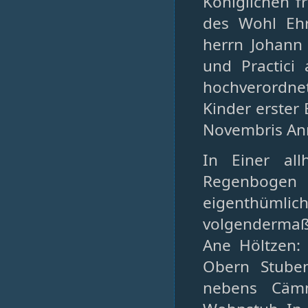
Königlichen f
des Wohl Ehr
herrn Johann
und Practici 
hochverordne
Kinder erster
Novembris An
In Einer al
Regenbogen 
eigenthümli
volgendermaß
Ane Höltzen:
Obern Stube
nebens Cämm