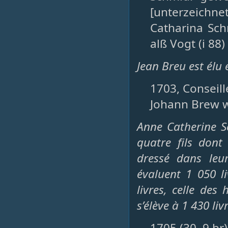
[unterzeich
Catharina Sch
alß Vogt (i 88)
Jean Breu est élu
1703, Conseille
Johann Brew w
Anne Catherine S
quatre fils dont
dressé dans leur
évaluent 1 050 l
livres, celle des
s’élève à 1 430 liv
1705 (30. 9.br