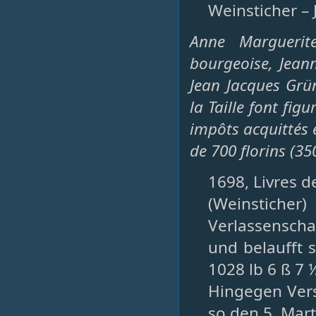
Weinsticher – 
Anne Marguerit
bourgeoise, Jean
Jean Jacques Grü
la Taille font fig
impôts acquittés 
de 700 florins (350
1698, Livres de
(Weinsticher)
Verlassenscha
und belaufft s
1028 lb 6 ß 7 
Hingegen Verst
so den 5. Marti