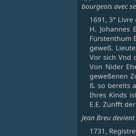
bourgeois avec se
1691, 3° Livre
H. Johannes 
Fürstenthum B
geweß. Lieute
Vor sich Vnd
Von Nider Eh
geweßenen Zoll
ß. so bereits
Ihres Kinds 
E.E. Zunfft de
Jean Breu devient
1731, Registres