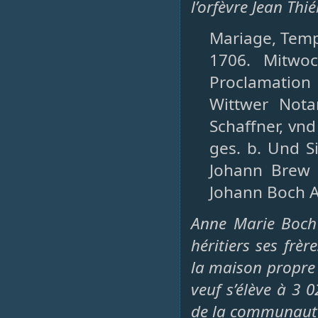
l’orfèvre Jean Thi
Mariage, Templ
1706. Mitwo
Proclamation
Wittwer Nota
Schaffner, vnd
ges. b. Und Si
Johann Brew N
Johann Boch Al
Anne Marie Boch 
héritiers ses frèr
la maison propre 
veuf s’élève à 3 02
de la communauté s