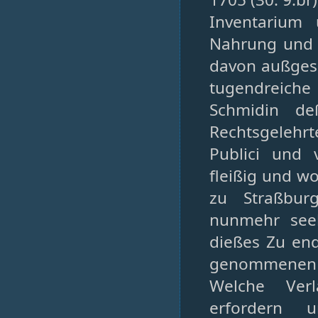
Inventarium 
Nahrung und G
davon außgesc
tugendreich
Schmidin de
Rechtsgelehr
Publici und 
fleißig und w
zu Straßbur
nunmehr seel
dießes Zu end
genommenen 
Welche Verl
erfordern 