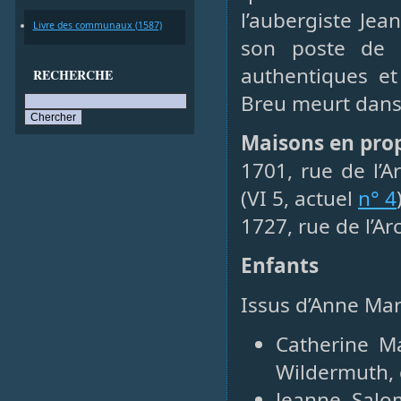
l’aubergiste Jea
Livre des communaux (1587)
son poste de n
authentiques et
RECHERCHE
Breu meurt dans 
Maisons en prop
1701, rue de l’
(VI 5, actuel
n° 4
1727, rue de l’Arc
Enfants
Issus d’Anne Ma
Catherine Ma
Wildermuth, g
Jeanne Salo