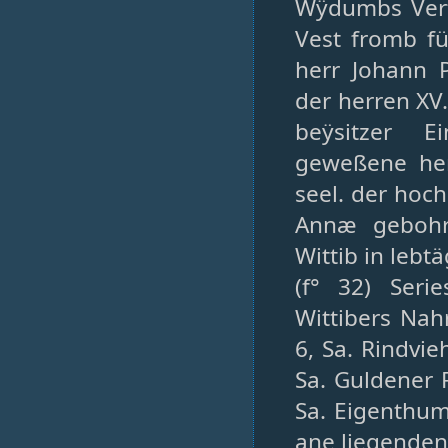
Wÿdumbs Verf
Vest fromb f
herr Johann 
der herren XV
beÿsitzer E
geweßene her
seel. der hoc
Annæ gebohr
Wittib in leb
(f° 32) Seri
Wittibers Nah
6, Sa. Rindvie
Sa. Guldener 
Sa. Eigenthum
ane liegenden