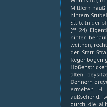
Wohnstub, In
Mittlern hauß
hintern Stubel
Stub, In der o
(f° 24) Eigen
hinter behau
weithen, rech
der Statt St
Regenbogen ga
Hoßenstricker
alten beÿsit
Dennern dreÿe
ermelten H.
außsehend, s
durch die al