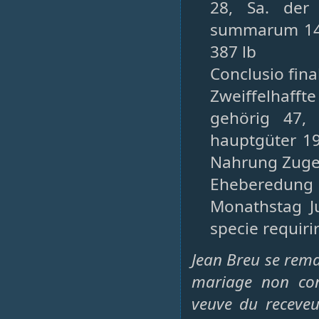
28, Sa. der
summarum 143
387 lb
Conclusio fina
Zweiffelhafft
gehörig 47, 
hauptgüter 19
Nahrung Zugel
Eheberedung
Monathstag J
specie requiri
Jean Breu se rema
mariage non con
veuve du receveu