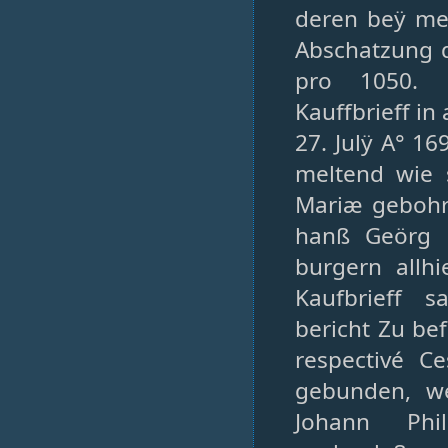
deren beÿ mei
Abschatzung d
pro 1050. 
Kauffbrieff in
27. Julÿ A° 1
meltend wie
Mariæ gebohrn
hanß Geörg 
burgern allhi
Kaufbrieff s
bericht Zu be
respectivé C
gebunden, w
Johann Phi