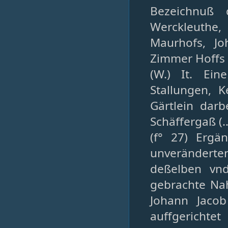
Bezeichnuß 
Werckleuthe
Maurhofs, Jo
Zimmer Hoffs
(W.) It. Ein
Stallungen, K
Gärtlein dar
Schäffergaß (
(f° 27) Ergä
unverändert
deßelben vnd
gebrachte Na
Johann Jaco
auffgerichtet