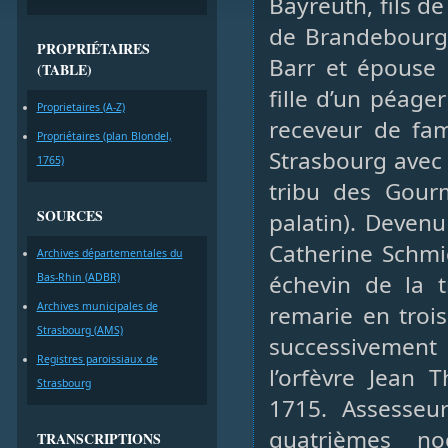
Bayreuth, fils d
de Brandebourg. 
PROPRIÉTAIRES
Barr et épouse 
(TABLE)
fille d’un péage
Proprietaires (A-Z)
receveur de fam
Propriétaires (plan Blondel,
Strasbourg avec 
1765)
tribu des Gour
SOURCES
palatin). Deven
Catherine Schmid
Archives départementales du
échevin de la 
Bas-Rhin (ADBR)
Archives municipales de
remarie en troi
Strasbourg (AMS)
successivemen
Registres paroissiaux de
l’orfèvre Jean 
Strasbourg
1715. Assesseu
quatrièmes n
TRANSCRIPTIONS