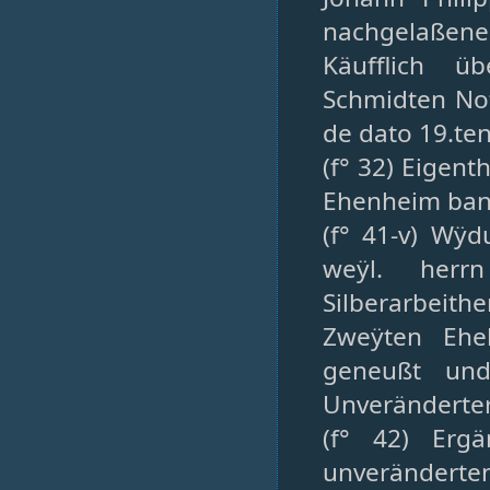
nachgelaßen
Käufflich ü
Schmidten Nota
de dato 19.ten
(f° 32) Eigen
Ehenheim ba
(f° 41-v) Wÿ
weÿl. herr
Silberarbeit
Zweÿten Eheh
geneußt und
Unveränderter
(f° 42) Erg
unverändert