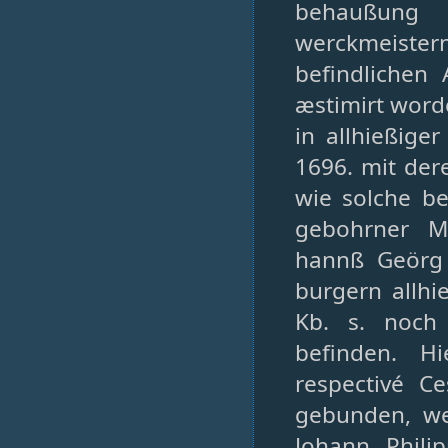
behaußung
werckmeiste
befindlichen
æstimirt word
in allhießige
1696. mit de
wie solche 
gebohrner M
hannß Geörg
burgern allhi
Kb. s. noch 
befinden. H
respectivé C
gebunden, we
Johann Phili