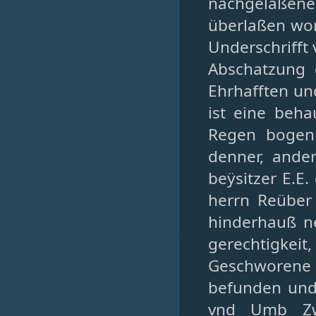
nachgelaßenen
überlaßen wo
Underschrifft 
Abschatzung 
Ehrhafften un
ist eine beha
Regen bogen 
denner, ande
beÿsitzer E.E
herrn Reüber
hinderhauß n
gerechtigkei
Geschworene
befunden und
vnd Umb Zw