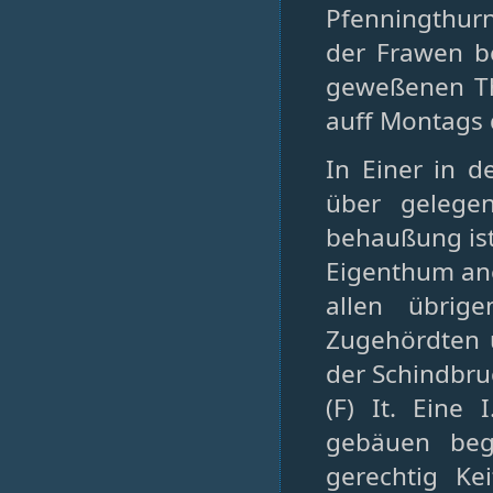
Pfenningthurn
der Frawen be
geweßenen Th
auff Montags 
In Einer in d
über gelege
behaußung is
Eigenthum ane
allen übrige
Zugehördten un
der Schindbr
(F) It. Eine
gebäuen beg
gerechtig Ke