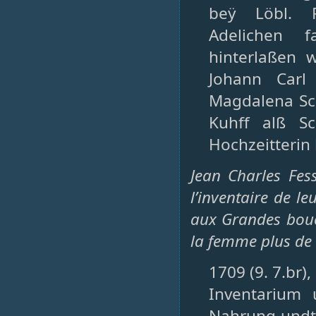
beÿ Löbl. R
Adelichen f
hinterlaßen w
Johann Carl 
Magdalena Sch
Kuhff alß S
Hochzeitterin 
Jean Charles Fes
l’inventaire de l
aux Grandes bouch
la femme plus de 
1709 (9. 7.br)
Inventarium 
Nahrung undt 