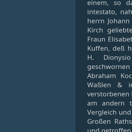
einem, so d
intestato, na
herrn Johann 
Kirch geliebt
Fraun Elisabe
Kuffen, deß 
H. Dionysi
geschwornen 
Abraham Koc
Waßlen & in
verstorbenen 
am andern th
Vergleich und
Großen Raths 
und getroffen