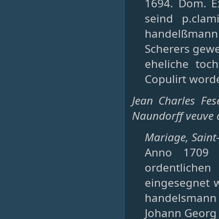
1694. Dom. Ex
seind p.clam
handelßmann a
Scherers gew
eheliche toc
Copulirt worde
Jean Charles Fe
Naundorff veuve 
Mariage, Saint-
Anno 1709 
ordentliche
eingesegnet 
handelsmann a
Johann Georg