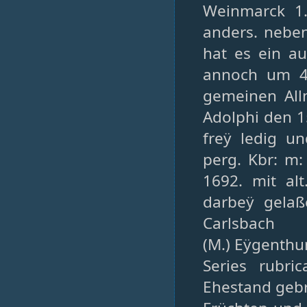
Weinmarck 1.
anders. neben
hat es ein a
annoch um 40
gemeinen Allm
Adolphi den 1
freÿ ledig u
perg. Kbr: m: 
1692. mit alt
darbeÿ gela
Carlsbach
(M.) Eÿgenth
Series rubri
Ehestand gebr