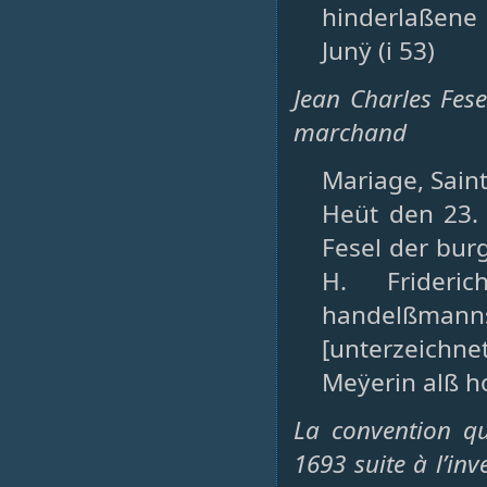
hinderlaßene 
Junÿ (i 53)
Jean Charles Fese
marchand
Mariage, Saint
Heüt den 23. A
Fesel der bur
H. Frideri
handelßman
[unterzeichne
Meÿerin alß ho
La convention qu
1693 suite à l’in