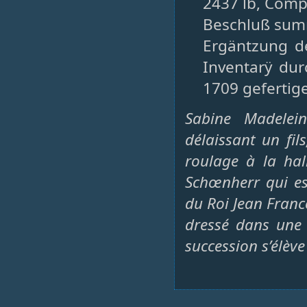
2437 lb, Com
Beschluß sum
Ergäntzung de
Inventarÿ du
1709 gefertig
Sabine Madele
délaissant un fi
roulage à la hal
Schœnherr qui es
du Roi Jean Francè
dressé dans une 
succession s’élève 