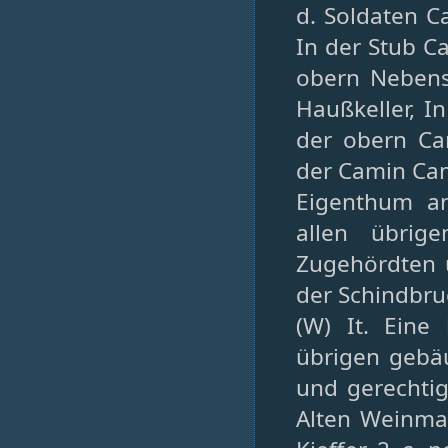
d. Soldaten 
In der Stub C
obern Nebens
Haußkeller, I
der obern Ca
der Camin Cam
Eigenthum an
allen übrige
Zugehördten un
der Schindbr
(W) It. Eine
übrigen gebä
und gerechtigk
Alten Weinma