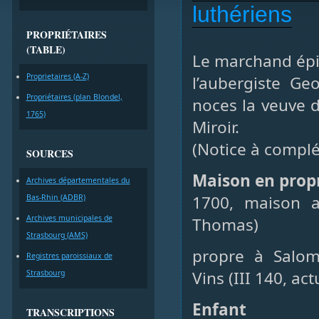
luthériens
PROPRIÉTAIRES
(TABLE)
Le marchand épici
Proprietaires (A-Z)
l’aubergiste Ge
Propriétaires (plan Blondel,
noces la veuve d
1765)
Miroir.
(Notice à complé
SOURCES
Maison en prop
Archives départementales du
1700, maison a
Bas-Rhin (ADBR)
Archives municipales de
Thomas)
Strasbourg (AMS)
propre à Salom
Registres paroissiaux de
Vins (III 140, ac
Strasbourg
Enfant
TRANSCRIPTIONS