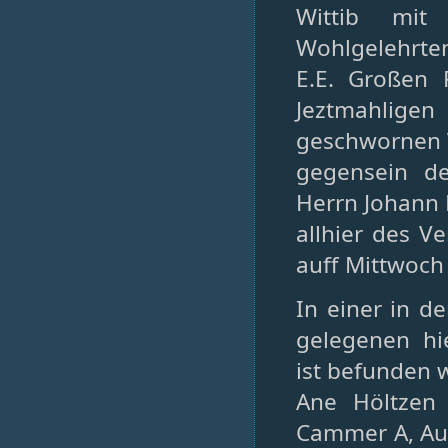
Wittib mit
Wohlgelehrten
E.E. Großen 
Jeztmahligen 
geschwornen V
gegensein d
Herrn Johann 
allhier des V
auff Mittwoch
In einer in d
gelegenen hi
ist befunden 
Ane Höltzen 
Cammer A, Auf