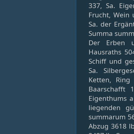
337, Sa. Eig
Frucht, Wein 
Sa. der Ergä
Summa summa
Der Erben u
Hausraths 50
Schiff und ge
Sa. Silberge
Ketten, Ring
Baarschafft 
Eigenthums a
liegenden g
summarum 5602
Abzug 3618 lb