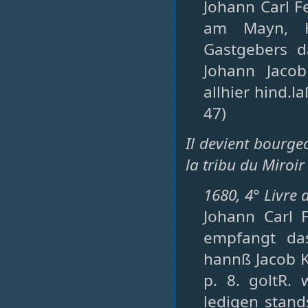
Johann Carl F
am Mayn, H
Gastgebers da
Johann Jacob
allhier hind.l
47)
Il devient bourge
la tribu du Miroir
1680, 4° Livre 
Johann Carl 
empfangt das
hannß Jacob K
p. 8. goltR. 
ledigen stand