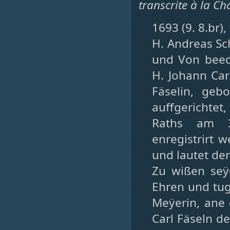
transcrite à la C
1693 (9. 8.br)
H. Andreas Sc
und Von beed.
H. Johann Ca
Fäselin, geb
auffgerichtet
Raths am 3
enregistrirt 
und lautet der
Zu wißen seÿe
Ehren und tug
Meÿerin, ane
Carl Fäseln d