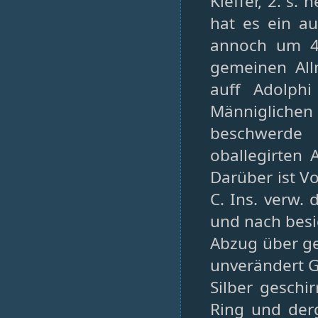
Kieffer, 2. s.
hat es ein a
annoch um 40
gemeinen All
auff Adolphi
Männigliche
beschwerde 
oballegirten 
Darüber ist Vo
C. Ins. verw. d
und nach besi
Abzug über ge
unverändert Gu
Silber geschi
Ring und derg