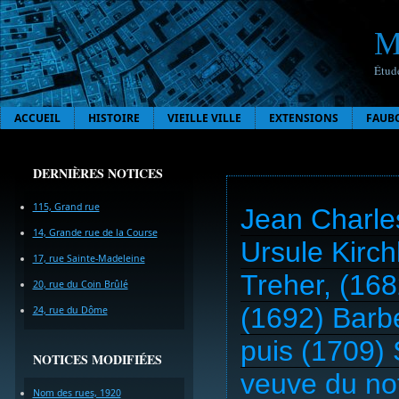
M
Étude
ACCUEIL
HISTOIRE
VIEILLE VILLE
EXTENSIONS
FAUB
DERNIÈRES NOTICES
115, Grand rue
Jean Charle
14, Grande rue de la Course
Ursule Kirc
17, rue Sainte-Madeleine
Treher, (168
20, rue du Coin Brûlé
(1692) Barb
24, rue du Dôme
puis (1709)
NOTICES MODIFIÉES
veuve du no
Nom des rues, 1920