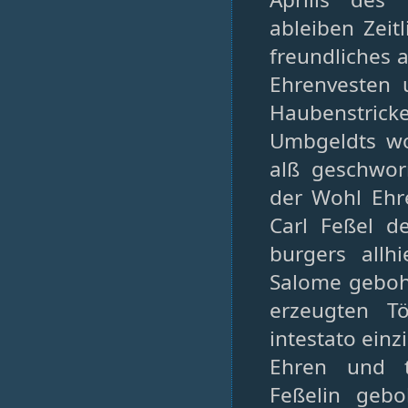
ableiben Zeit
freundliches
Ehrenvesten 
Haubenstric
Umbgeldts woh
alß geschwor
der Wohl Ehr
Carl Feßel 
burgers all
Salome gebohr
erzeugten Tö
intestato einz
Ehren und 
Feßelin gebo