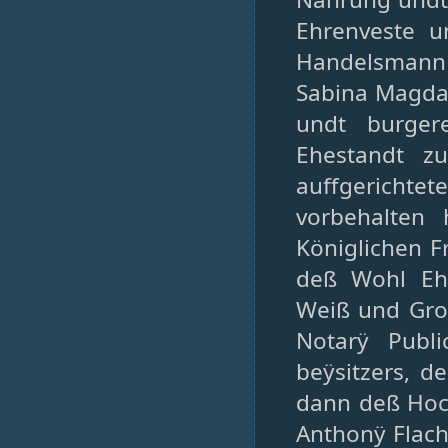
Ehrenveste u
Handelsmann 
Sabina Magda
undt burger
Ehestandt z
auffgericht
vorbehalten
Königlichen F
deß Wohl Ehr
Weiß und Gro
Notarÿ Publi
beÿsitzers, d
dann deß Hoch
Anthonÿ Flach