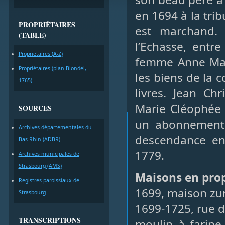
en 1694 à la tribu
PROPRIÉTAIRES
est marchand. 
(TABLE)
l’Echasse, entr
Proprietaires (A-Z)
femme Anne Mar
Propriétaires (plan Blondel,
les biens de la
1765)
livres. Jean Ch
Marie Cléophée M
SOURCES
un abonnement a
Archives départementales du
descendance en
Bas-Rhin (ADBR)
1779.
Archives municipales de
Strasbourg (AMS)
Maisons en prop
Registres paroissiaux de
1699, maison zum
Strasbourg
1699-1725, rue d
TRANSCRIPTIONS
moulin à farine