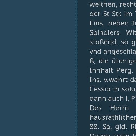
weithen, rech
der St Str. i
Eins. neben f
Spindlers Wi
stoßend, so g
vnd angeschlag
ß, die überig
Innhalt Perg. 
Ins. v.wahrt d
Cessio in solu
dann auch i. Pe
Des Herrn 
hausräthliche
88, Sa. gld.
Davon solte h