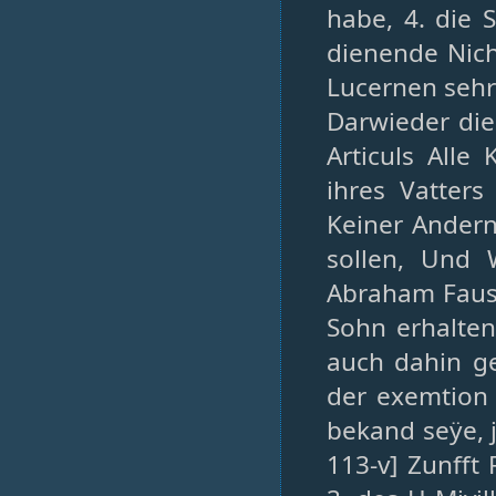
habe, 4. die 
dienende Nich
Lucernen sehr
Darwieder die
Articuls Alle
ihres Vatters
Keiner Andern
sollen, Und
Abraham Faus
Sohn erhalte
auch dahin g
der exemtion 
bekand seÿe, j
113-v] Zunfft