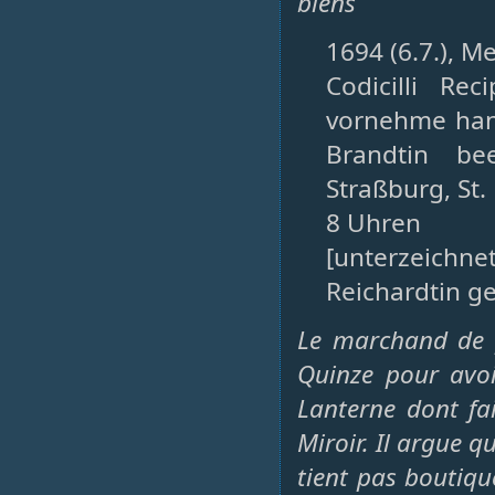
biens
1694 (6.7.), M
Codicilli Re
vornehme han
Brandtin be
Straßburg, St.
8 Uhren
[unterzeichn
Reichardtin g
Le marchand de p
Quinze pour avoir
Lanterne dont fai
Miroir. Il argue q
tient pas boutique