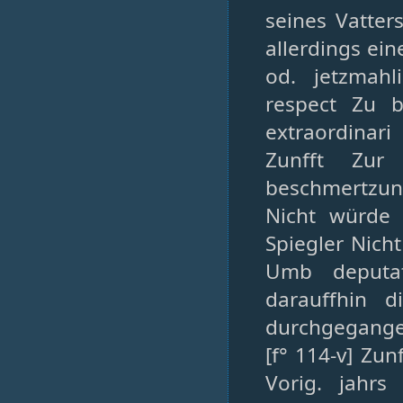
seines Vatter
allerdings ein
od. jetzmah
respect Zu 
extraordinar
Zunfft Zur
beschmertzun
Nicht würde 
Spiegler Nicht
Umb deputat
darauffhin d
durchgegangen
[f° 114-v] Zun
Vorig. jahrs