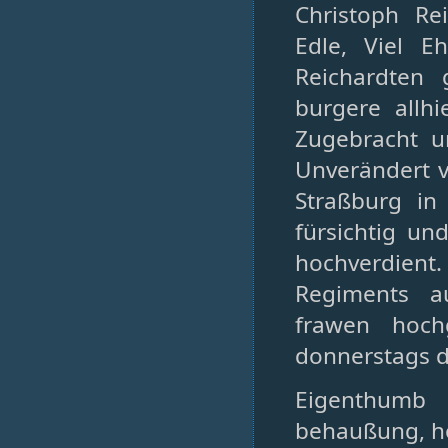
Christoph Re
Edle, Viel 
Reichardten
burgere allh
Zugebracht u
Unverändert vo
Straßburg in
fürsichtig u
hochverdien
Regiments a
frawen hoch
donnerstags d
Eigenthumb 
behaußung, hof