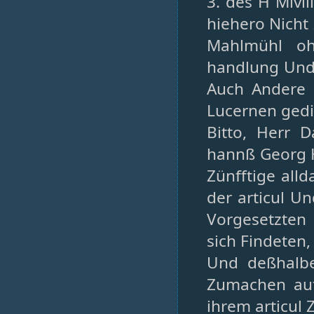
3. des H Mivi
hiehero Nicht
Mahlmühl oh
handlung Und 
Auch Andere 
Lucernen gedie
Bitto, Herr 
hannß Georg H
Zünfftige all
der articul U
Vorgesetzten 
sich Findeten
Und deßhalbe
Zumachen auff
ihrem articul 