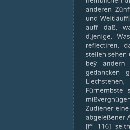
nemblichen di
anderen Zünf
und Weitläuff
auff daß, wa
d.jenige, Wa
reflectiren,
stellen sehen
beÿ andern 
gedancken g
Liechstehen,
Fürnembste s
mißvergnüg
Zudiener eine 
abgeleßener Ar
[f° 116] sei