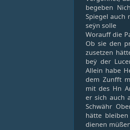
begeben Nich
Spiegel auch 
seÿn solle
Worauff die P
Ob sie den pr
zusetzen hätt
beÿ der Luce
Allein habe He
dem Zunfft me
mit des Hn Am
er sich auch 
Schwähr Ober
hätte bleiben
dienen müßen,