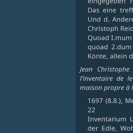
eingegeben h
Das eine tref
Und d. Ander
Christoph Reic
Quoad I.mum 
quoad 2.dum 
Könte, allein
Jean Christophe
l’inventaire de 
maison propre à 
1697 (8.8.), M
22
Inventarium 
der Edle, Wo