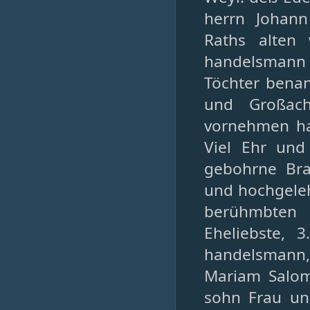
herrn Johan
Raths alten 
handelsmann 
Töchter bena
und Großach
vornehmen ha
Viel Ehr und
gebohrne Bra
und hochgeleh
berühmbten 
Eheliebste, 
handelsmann, 
Mariam Salom
sohn Frau und