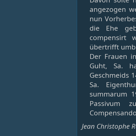
angezogen wer
nun Vorherbes
die Ehe geb
compensirt 
übertrifft umb
Der Frauen i
Guht, Sa. ha
Geschmeids 143
Sa. Eigent
summarum 19
Passivum z
Compensando v
Jean Christophe R