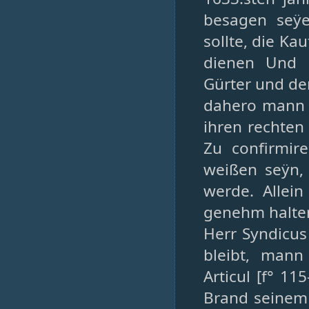
besagen seÿ
sollte, die Ka
dienen Und a
Gürter und de
dahero mann o
ihren rechten
Zu confirmir
weißen seÿn,
werde. Allei
genehm halten
Herr Syndicu
bleibt, mann
Articul [f° 11
Brand seinem