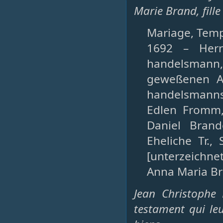
Marie Brand, fill
Mariage, Templ
1692 – Herr
handelsmann
geweßenen Al
handelsmanns 
Edlen Fromm,
Daniel Bran
Eheliche Tr.,
[unterzeichne
Anna Maria Br
Jean Christophe
testament qui le