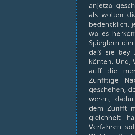
anjetzo gesc
als wolten d
bedencklich, 
wo es herkom
Spieglern die
daß sie beÿ 
könten, Und, 
auff die me
Zünfftige N
geschehen, da
weren, dadur
dem Zunfft m
gleichheit 
Verfahren so