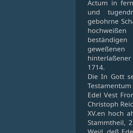
Actum in fer
und tugendr
gebohrne Scha
hochweißen
beständigen
geweßenen h
hinterlaßener
1714.
Die In Gott s
Testamentum 
Edel Vest Fr
Christoph Rei
XV.en hoch ah
Stammtheil, 
Weÿl. deß Ed