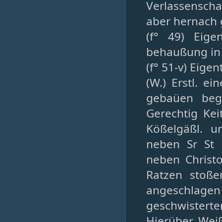
Verlassenscha
aber hernach 
(f° 49) Eige
behaußung in
(f° 51-v) Eig
(W.) Erstl. e
gebaüen beg
Gerechtig Kei
Kößelgäßl. u
neben Sr St 
neben Christ
Ratzen stoße
angeschlag
geschwister
Hierüber Weiße