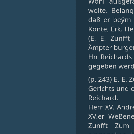
Wohl außgefa
wolte. Belang
daß er beÿm 
Könte, Erk. He
(E. E. Zunff
Ämpter burgerl
Hn Reichards 
gegeben werd
(p. 243) E. E.
Gerichts und 
Reichard.
Herr XV. Andr
XV.er Weßene
Zunfft Zum 