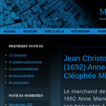
M
Étude
ACCUEIL
HISTOIRE
VIEILLE VILLE
EXTENSIONS
FAUB
DERNIÈRES NOTICES
113, Grand rue
Jean Christ
14, Grande rue de la Course
(1692) Anne
17, rue Sainte-Madeleine
Cléophée Miv
20, rue du Coin Brûlé
24, rue du Dôme
Le marchand de 
NOTICES MODIFIÉES
1692 Anne Marie
son beau père à 
Nom des rues, 1920