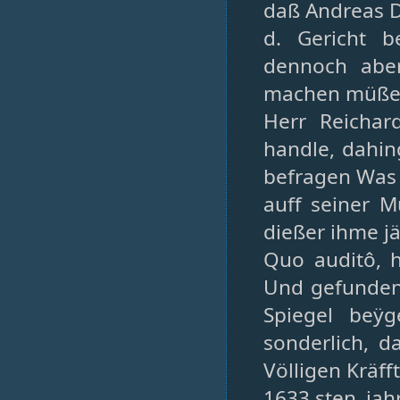
daß Andreas 
d. Gericht 
dennoch aber
machen müße
Herr Reichar
handle, dahin
befragen Was 
auff seiner M
dießer ihme jä
Quo auditô, 
Und gefunden,
Spiegel beÿg
sonderlich, d
Völligen Kräf
1633.sten ja