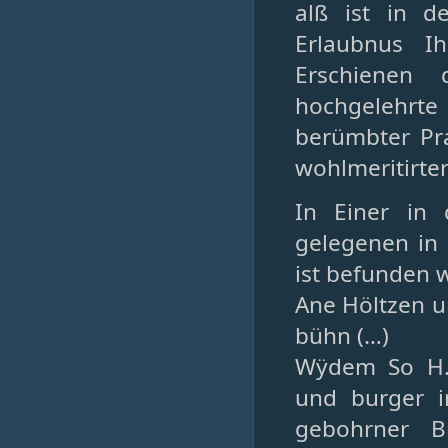
alß ist in 
Erlaubnus I
Erschienen 
hochgelehrte 
berümbter Pra
wohlmeritirter
In Einer in
gelegenen in
ist befunden 
Ane Höltzen u
bühn (…)
Wÿdem So H.
und burger in
gebohrner B