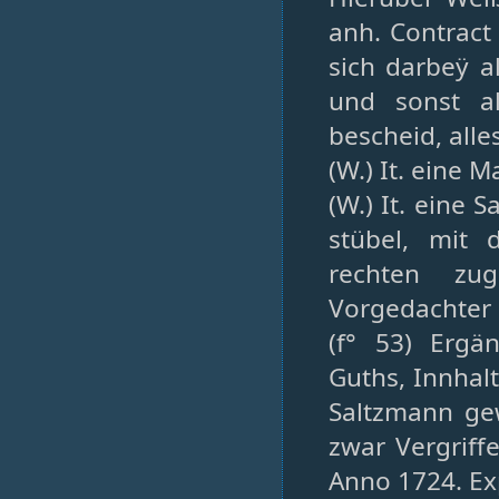
anh. Contract 
sich darbeÿ a
und sonst al
bescheid, alle
(W.) It. eine 
(W.) It. eine 
stübel, mit 
rechten zug
Vorgedachter 
(f° 53) Ergä
Guths, Innhal
Saltzmann gew
zwar Vergriff
Anno 1724. Ex