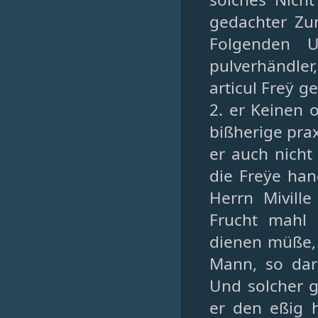
gedachter Zu
Folgenden U
pulverhändle
articul Freÿ g
2. er Keinen
bißherige pra
er auch nicht
die Freÿe ha
Herrn Mivill
Frucht mahl
dienen müße,
Mann, so dar
Und solcher g
er den eßig h