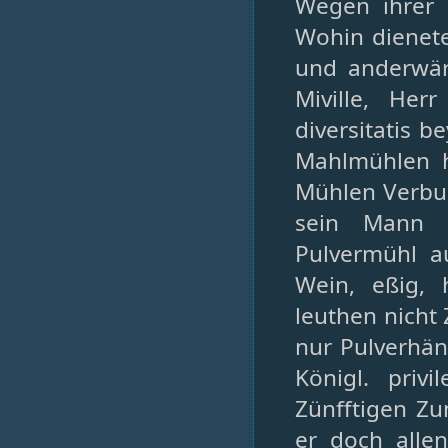
Wegen ihrer 
Wohin dienete
und anderwärt
Miville, Her
diversitatis b
Mahlmühlen h
Mühlen Verbu
sein Mann 
Pulvermühl a
Wein, eßig, 
leuthen nicht
nur Pulverhän
Königl. priv
Zünfftigen Zu
er doch alle