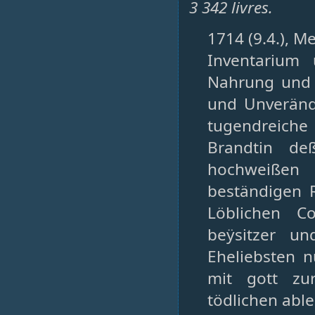
3 342 livres.
1714 (9.4.), M
Inventarium 
Nahrung und 
und Unverände
tugendreich
Brandtin de
hochweißen
beständigen 
Löblichen C
beÿsitzer u
Eheliebsten n
mit gott zu
tödlichen able