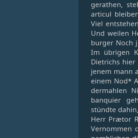
gerathen, st
articul bleib
Viel entstehe
Und weilen He
burger Noch j
Im übrigen K
Dietrichs hie
jenem mann a
einem Nod* A
dermahlen Ni
banquier geh
stündte dahin
Herr Prætor R
Vernommen da