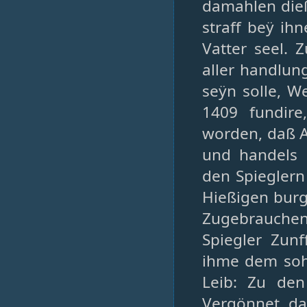
damahlen dieß
straff beÿ ihn
Vatter seel. 
aller handlung
seÿn solle, W
1409 fundire
worden, daß A
und handels 
den Spieglern
Hießigen burg
Zugebrauchen
Spiegler Zunf
ihme dem sohn
Leib: Zu de
Vergönnet, daf