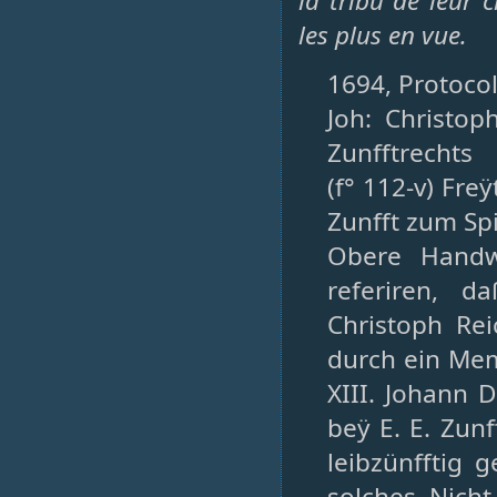
la tribu de leur c
les plus en vue.
1694, Protocol
Joh: Christop
Zunfftrechts
(f° 112-v) Freÿ
Zunfft zum Spi
Obere Handw
referiren, 
Christoph Rei
durch ein Mem
XIII. Johann 
beÿ E. E. Zun
leibzünfftig 
solches Nicht