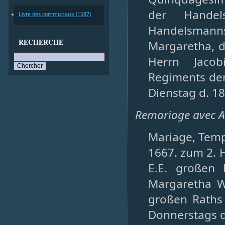
der Handel
Livre des communaux (1587)
Handelsmanns 
RECHERCHE
Margaretha, d
Herrn Jacob
Regiments der
Dienstag d. 18
Remariage avec A
Mariage, Templ
1667. zum 2. H
E.E. großen 
Margaretha W
großen Raths
Donnerstags de