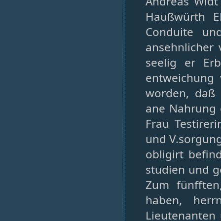
Andreas Widt
Haußwürth Eh
Conduite und
ansehnlicher 
seelig er Er
entweichung 
worden, daß 
ane Nahrung o
Frau Testirer
und V.sorgung 
obligirt befi
studien und g
Zum fünfften,
haben, herr
Lieutenanten