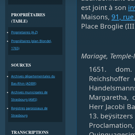
est joint à son
in
PROPRIÉTAIRES
Maisons,
91, ru
(TABLE)
Place Broglie (II
Proprietaires (A-Z)
Propriétaires (plan Blondel,
1765)
Mariage, Temple-N
SOURCES
1651. dom. 
Reichshoffer
Archives départementales du
Bas-Rhin (ADBR)
Handelsmanns
Archives municipales de
Margaretha, 
Strasbourg (AMS)
Herr Jacobi B
Registres paroissiaux de
13. beÿsitzers
Strasbourg
Proclamation
TRANSCRIPTIONS
Quinquagesimæ