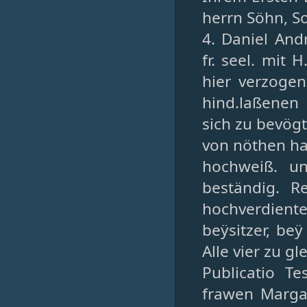
herrn Söhn, S
4. Daniel An
fr. seel. mit
hier verzoge
hind.laßenen 
sich zu bevögt
von nöthen hat
hochweiß. un
beständig. R
hochverdient
beÿsitzer, be
Alle vier zu g
Publicatio T
frawen Marga