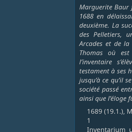
Marguerite Baur 
1688 en délaissa
deuxième. La suc
des Pelletiers,
Arcades et de la
Thomas où est d
l’inventaire s’
testament à ses hé
jusqu’à ce qu’il se
société passé en
ainsi que l’éloge 
1689 (19.1.), 
1
Inventarium 