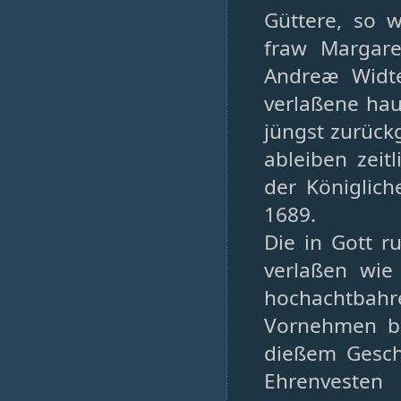
Güttere, so w
fraw Margar
Andreæ Widt
verlaßene hau
jüngst zurück
ableiben zei
der Königliche
1689.
Die in Gott 
verlaßen wie
hochachtbah
Vornehmen bu
dießem Gesch
Ehrenveste