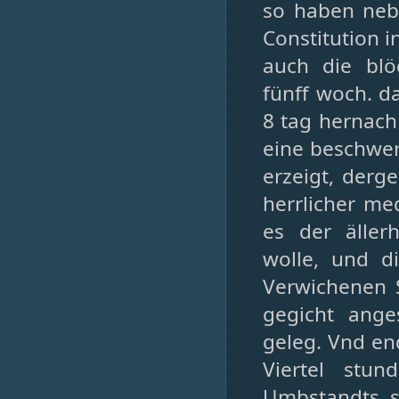
so haben neb
Constitution i
auch die blö
fünff woch. d
8 tag hernach 
eine beschwer
erzeigt, derg
herrlicher me
es der äller
wolle, und d
Verwichenen 
gegicht ange
geleg. Vnd en
Viertel stu
Umbstandts, sa