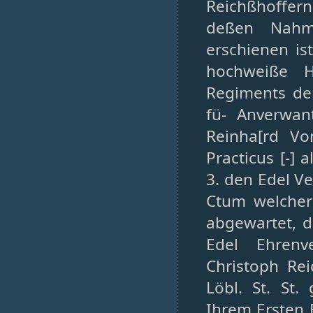
Reichßhoffern
deßen Nahme
erschienen is
hochweiße H
Regiments der
fü- Anverwant
Reinha[rd Vo
Practicus [-]
3. den Edel Ve
Ctum welcher
abgewartet, d
Edel Ehrenv
Christoph Re
Löbl. St. St.
Ihrem Ersten 