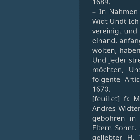
1689.
– In Nahmen 
Widt Undt Ich
vereinigt und
einand. anfang
wolten, haben
Und Jeder str
möchten, Un
folgente Arti
1670.
[feuillet] fr
Andres Widte
gebohren in
Eltern Sonnt.
geliebter H.