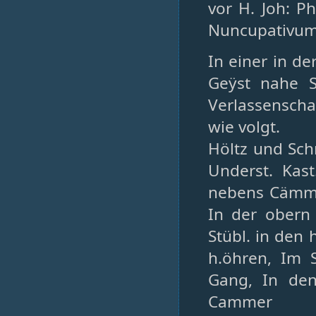
vor H. Joh: P
Nuncupativu
In einer in d
Geÿst nahe S
Verlassenscha
wie volgt.
Höltz und Sch
Underst. Kas
nebens Cämme
In der obern
Stübl. in den
h.öhren, Im 
Gang, In den
Cammer