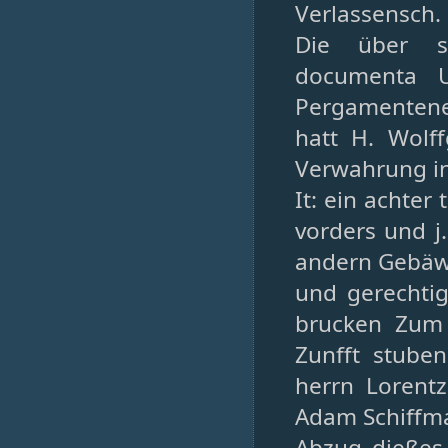
Verlassensch.
Die über so
documenta U
Pergamentene
hatt H. Wolf
Verwahrung i
It: ein achter 
vorders und j.
andern Gebäwe
und gerechtig
brucken Zum 
Zunfft stube
herrn Lorentz
Adam Schiffma
Abzug dießes 