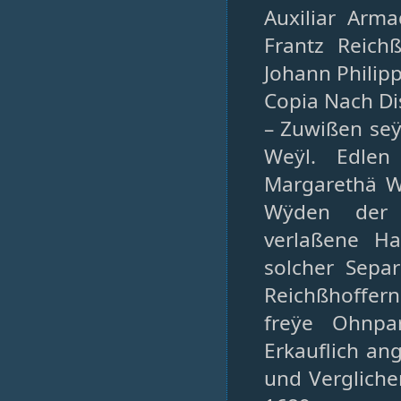
Auxiliar Arm
Frantz Reich
Johann Philip
Copia Nach Dis
– Zuwißen seÿ
Weÿl. Edlen
Margarethä W
Wÿden der 
verlaßene H
solcher Sepa
Reichßhoffern 
freÿe Ohnpa
Erkauflich a
und Verglich