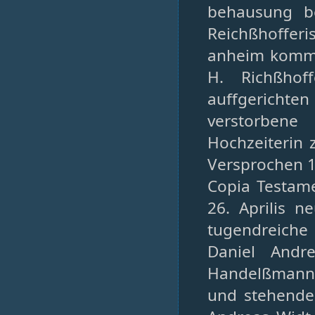
behausung be
Reichßhoffe
anheim komme
H. Richßhof
auffgerichte
verstorbene
Hochzeiterin 
Versprochen 1
Copia Testame
26. Aprilis 
tugendreiche
Daniel Andr
Handelßmann
und stehende