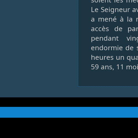
Le Seigneur av
a mené à la m
accès de par
pendant vin
endormie de s
heures un quar
59 ans, 11 moi