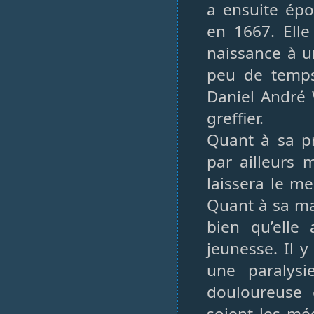
a ensuite ép
en 1667. Ell
naissance à un
peu de temps
Daniel André 
greffier.
Quant à sa pra
par ailleurs 
laissera le me
Quant à sa ma
bien qu’elle
jeunesse. Il y
une paralysi
douloureuse 
soient les mé