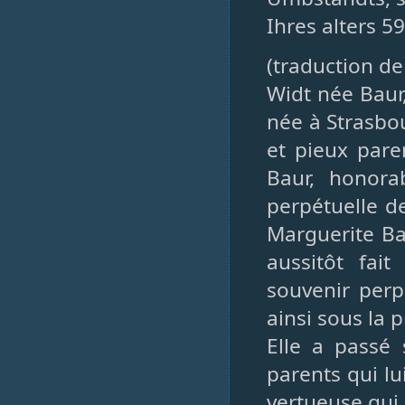
Ihres alters 59
(traduction d
Widt née Baur
née à Strasbo
et pieux pare
Baur, honor
perpétuelle d
Marguerite Ba
aussitôt fai
souvenir per
ainsi sous la 
Elle a passé
parents qui l
vertueuse qui 