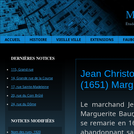
M
Étude
ACCUEIL
HISTOIRE
VIEILLE VILLE
EXTENSIONS
FAUB
DERNIÈRES NOTICES
115, Grand rue
Jean Christo
14, Grande rue de la Course
(1651) Margu
17, rue Sainte-Madeleine
20, rue du Coin Brûlé
Le marchand Je
24, rue du Dôme
Marguerite Baur,
NOTICES MODIFIÉES
se remarie en 16
abandonnant sa f
Nom des rues, 1920