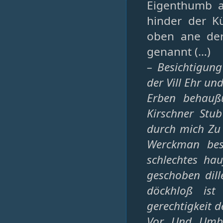
Eigenthumb an
hinder der K
oben ane der
genannt (…)
– Besichtigung
der Vill Ehr u
Erben behaußu
Kirschner Stu
durch mich Zu 
Werckman bes
schlechtes ha
geschoben dil
döckhloß ist
gerechtigkeit 
Vor Und Umb d