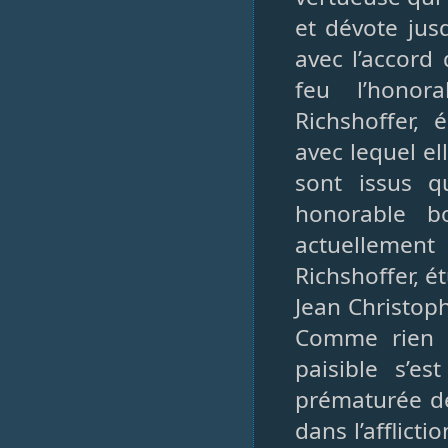
et dévote jus
avec l’accord
feu l’honor
Richshoffer,
avec lequel el
sont issus qu
honorable bo
actuellement
Richshoffer, ét
Jean Christop
Comme rien d
paisible s’e
prématurée de
dans l’afflict