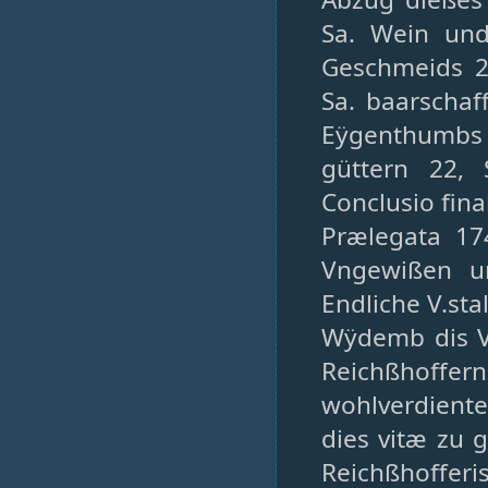
Sa. Wein und
Geschmeids 2
Sa. baarschaf
Eÿgenthumbs 
güttern 22,
Conclusio fina
Prælegata 174
Vngewißen un
Endliche V.st
Wÿdemb dis Ve
Reichßhoffern 
wohlverdiente
dies vitæ zu
Reichßhoffer