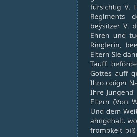
fürsichtig V.
Regiments d
beÿsitzer V. d
Ehren und tu
Ringlerin, b
Eltern Sie dan
Tauff beförd
Gottes auff 
Ihro obiger 
Ihre Jungend 
Eltern (Von W
Und dem Weibl
ahngehalt. wor
frombkeit biß