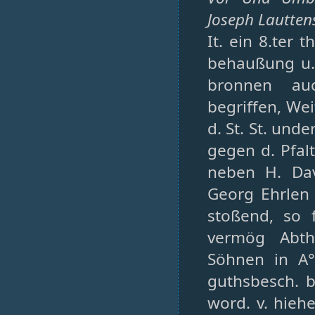
Joseph Lautten
It. ein 8.ter 
behaußung u. 
bronnen au
begriffen, Wei
d. St. St. und
gegen d. Pfalt
neben H. Dav
Georg Ehrlen 
stoßend, so 
vermög Abth
Söhnen in A° 
guthsbesch. 
word. v. hieh