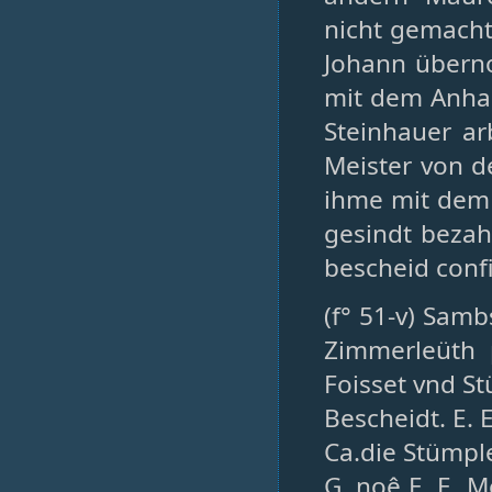
nicht gemacht,
Johann überno
mit dem Anha
Steinhauer arb
Meister von 
ihme mit dem 
gesindt bezah
bescheid confi
(f° 51-v) Samb
Zimmerleüth 
Foisset vnd S
Bescheidt. E.
Ca.die Stümple
G. noê E. E. 