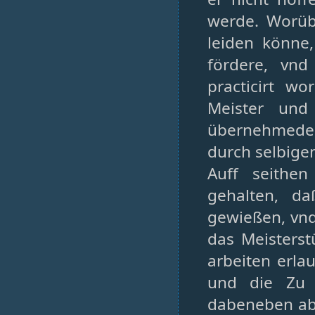
werde. Worübe
leiden könne
fördere, vnd
practicirt w
Meister und 
übernehmeder
durch selbige
Auff seithe
gehalten, d
gewießen, vn
das Meisterst
arbeiten erlau
und die Zu 
dabeneben ab