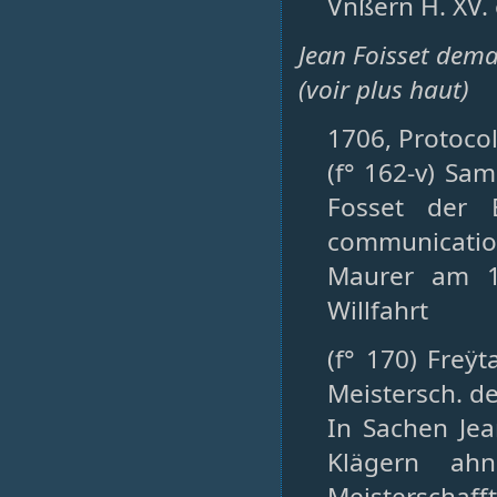
Vnßern H. XV. 
Jean Foisset dem
(voir plus haut)
1706, Protocol
(f° 162-v) Sa
Fosset der 
communicatio
Maurer am 1
Willfahrt
(f° 170) Freÿt
Meistersch. d
In Sachen Jea
Klägern ah
Meisterschaff