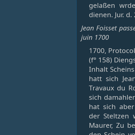
gelaßen wrde
dienen. Jur. d.
Jean Foisset passe
juin 1700
1700, Protocol
(f° 158) Dieng
Inhalt Schein
hatt sich Jea
Travaux du Roy
sich damahlen 
hat sich aber
der Steltzen
Maurer, Zu b
den Schein v