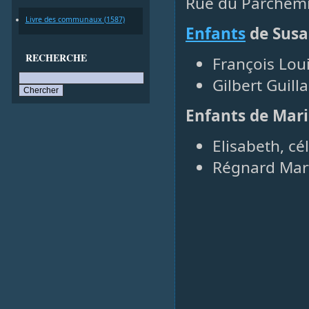
Rue du Parchemin
Livre des communaux (1587)
Enfants
de Susa
RECHERCHE
François Lou
Gilbert Guill
Enfants de Mari
Elisabeth, cé
Régnard Mart