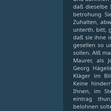
daß dieselbe 
betrohung Si
Zuhalten, ab
unterth. bitt,
daß sie ihne i
gesellen so u
sollen. Alß m
Maurer, als 
Georg Hägeli
Kläger im Bi
Keine hinder
Ihnen, im St
eintrag thu
belohnen solt