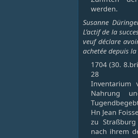
werden.
Susanne Düringer
L’actif de la succe
veuf déclare avoi
achetée depuis l
1704 (30. 8.br
28
Inventarium 
Nahrung un
Tugendbegebte
Hn Jean Foisse
zu Straßburg
nach ihrem de