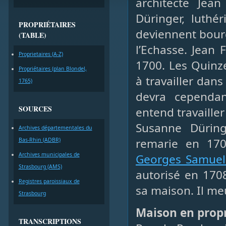
architecte Jea
Düringer, luthé
PROPRIÉTAIRES
deviennent bourg
(TABLE)
l’Echasse. Jean 
Proprietaires (A-Z)
1700. Les Quinze
Propriétaires (plan Blondel,
à travailler dan
1765)
devra cependant
SOURCES
entend travaille
Susanne Dürin
Archives départementales du
remarie en 170
Bas-Rhin (ADBR)
Archives municipales de
Georges Samuel
Strasbourg (AMS)
autorisé en 170
Registres paroissiaux de
sa maison. Il meu
Strasbourg
Maison en prop
TRANSCRIPTIONS