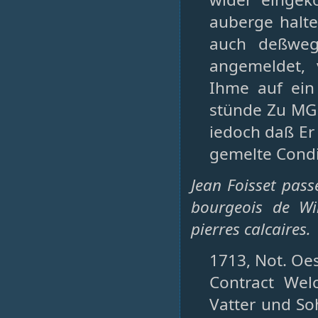
auberge halte
auch deßweg
angemeldet, 
Ihme auf ein
stünde Zu MGH
iedoch daß Er 
gemelte Condit
Jean Foisset pas
bourgeois de Win
pierres calcaires.
1713, Not. Oe
Contract We
Vatter und S