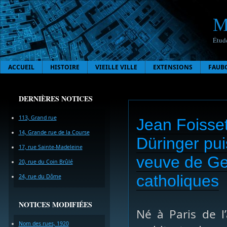
M
Étude
ACCUEIL
HISTOIRE
VIEILLE VILLE
EXTENSIONS
FAUB
DERNIÈRES NOTICES
113, Grand rue
Jean Foisset
14, Grande rue de la Course
Düringer pui
17, rue Sainte-Madeleine
veuve de Ge
20, rue du Coin Brûlé
catholiques
24, rue du Dôme
NOTICES MODIFIÉES
Né à Paris de l’
Nom des rues, 1920