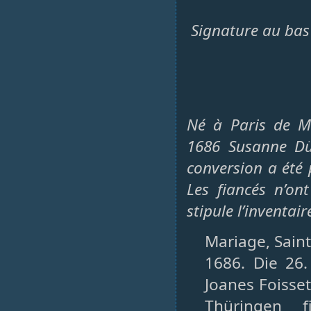
Signature au bas 
Né à Paris de Ma
1686 Susanne Dür
conversion a été 
Les fiancés n’o
stipule l’inventai
Mariage, Saint
1686. Die 26
Joanes Foisset
Thüringen f