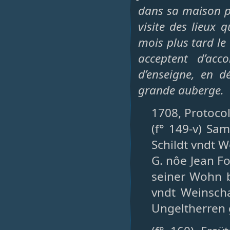
dans sa maison p
visite des lieux 
mois plus tard le 
acceptent d’acc
d’enseigne, en d
grande auberge.
1708, Protocol
(f° 149-v) Sa
Schildt vndt 
G. nôe Jean Fo
seiner Wohn 
vndt Weinscha
Ungeltherren