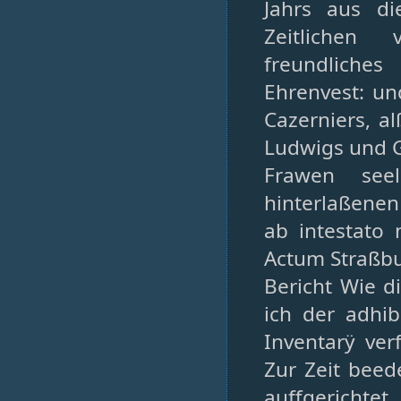
Jahrs aus di
Zeitlichen 
freundliche
Ehrenvest: u
Cazerniers, a
Ludwigs und G
Frawen see
hinterlaßenen
ab intestato
Actum Straßbu
Bericht Wie d
ich der adhib
Inventarÿ ver
Zur Zeit beed
auffgerich