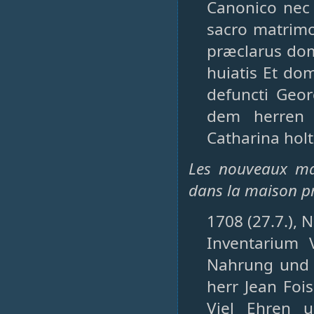
Canonico nec 
sacro matrimon
præclarus dom
huiatis Et do
defuncti Geor
dem herren S
Catharina holt
Les nouveaux mar
dans la maison pr
1708 (27.7.), 
Inventarium 
Nahrung und 
herr Jean Foi
Viel Ehren 