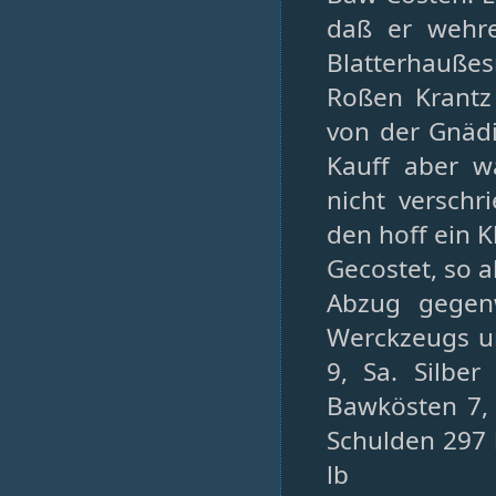
daß er wehre
Blatterhauße
Roßen Krantz
von der Gnäd
Kauff aber wä
nicht versch
den hoff ein 
Gecostet, so a
Abzug gegenw
Werckzeugs u
9, Sa. Silbe
Bawkösten 7,
Schulden 297 
lb