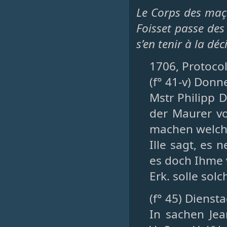
Le Corps des maço
Foisset passe des
s’en tenir à la dé
1706, Protocol
(f° 41-v) Donn
Mstr Philipp 
der Maurer vo
machen welch
Ille sagt, es
es doch Ihme 
Erk. solle sol
(f° 45) Dienst
In sachen Jea