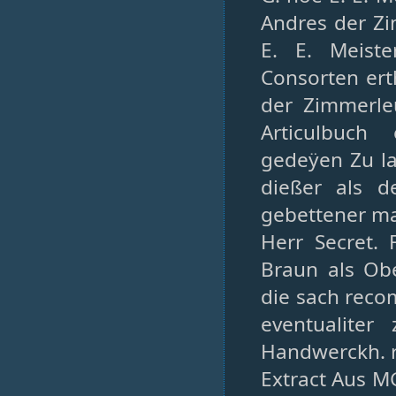
Andres der Zi
E. E. Meiste
Consorten erth
der Zimmerle
Articulbuch
gedeÿen Zu la
dießer als d
gebettener ma
Herr Secret. 
Braun als Obe
die sach reco
eventualite
Handwerckh. re
Extract Aus M