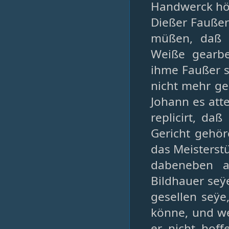
Handwerck höc
Dießer Faußer
müßen, daß E
Weiße gearbe
ihme Faußer 
nicht mehr ge
Johann es atte
replicirt, da
Gericht gehör
das Meisterst
dabeneben a
Bildhauer seÿ
gesellen seÿe
könne, und we
er nicht hoff