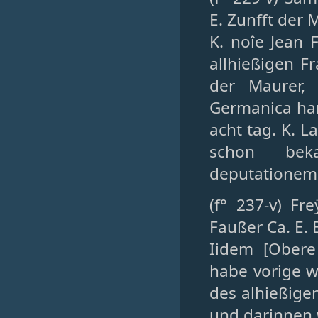
E. Zunfft der 
K. noîe Jean 
allhießigen F
der Maurer, 
Germanica han
acht tag. K. L
schon beka
deputationem.
(f° 237-v) Fr
Faußer Ca. E. 
Iidem [Obere
habe vorige w
des alhießige
und darinnen w