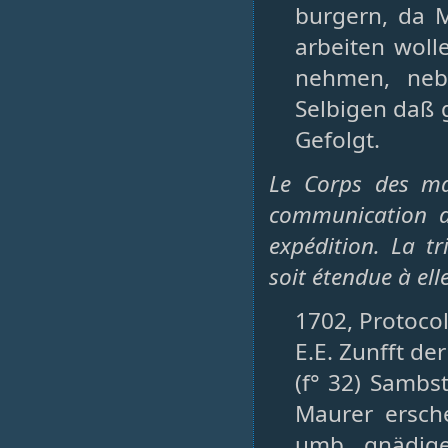
burgern, da M
arbeiten woll
nehmen, neb
Selbigen daß 
Gefolgt.
Le Corps des ma
communication de
expédition. La t
soit étendue à ell
1702, Protocol
E.E. Zunfft de
(f° 32) Sambst
Maurer ersche
umb gnädige