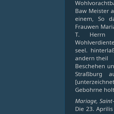
Wohlvorachtba
Baw Meister a
einem, So d
Frauwen Mariæ
T. Herrn 
Wohlverdiente
seel. hinterl
andern theil
Beschehen und
Straßburg a
[unterzeichn
Gebohrne holt
Mariage, Saint-
Die 23. Aprili