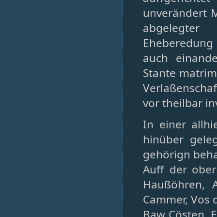
unverändert M
abgelegter
Eheberedung 
auch einand
Stante matri
Verlaßenschaf
vor theilbar i
In einer all
hinüber gele
gehörign beha
Auff der obe
Haußöhren, 
Cammer, Vos d
Baw Cösten. E