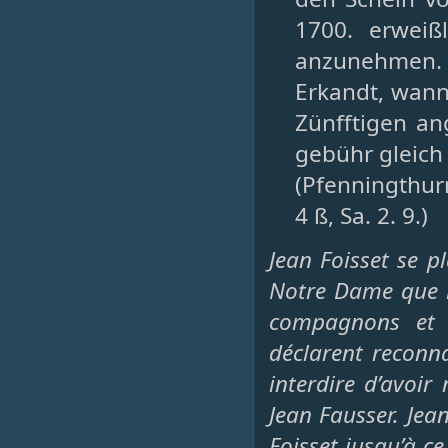
1700. erweiß
anzunehmen.
Erkandt, wann
Zünfftigen an
gebühr gleich 
(Pfenningthurn
4 ß, Sa. 2. 9.)
Jean Foisset se p
Notre Dame que l
compagnons et d
déclarent reconna
interdire d’avo
Jean Fausser. Jea
Foisset jusqu’à ce