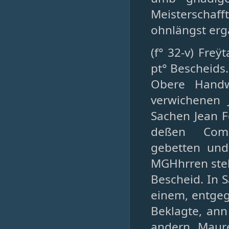
Meisterscha
ohnlängst erg
(f° 32-v) Freÿ
pt° Bescheids.
Obere Handw
verwichenen 
Sachen Jean F
deßen Commu
gebetten und
MGHhrren stel
Bescheid. In S
einem, entgeg
Beklagte, ann 
andern Maure