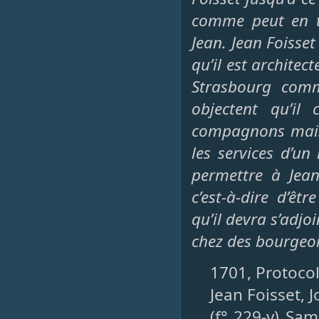
comme peut en t
Jean. Jean Foisset
qu’il est architect
Strasbourg com
objectent qu’il
compagnons mais q
les services d’un
permettre à Jea
c’est-à-dire d’êt
qu’il devra s’adjoi
chez des bourgeoi
1701, Protocol
Jean Foisset, 
(f° 229-v) Sam