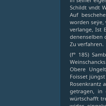
in seiner ei
Schildt vndt 
Auf beschehe
worden seÿe, 
verlange, Ist
denenselben d
Zu verfahren.
(f° 185) Samb
Weinschancks
Obere Ungelt
Foisset jüng
Rosenkrantz a
getragen, i
würtschafft t
wider eingek