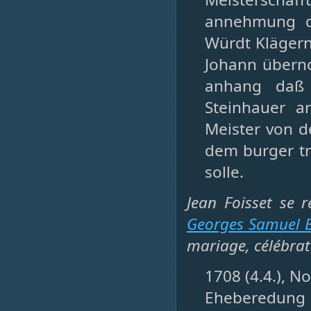
annehmung de
Würdt Klägern 
Johann überno
anhang daß
Steinhauer ar
Meister von 
dem burger tr
solle.
Jean Foisset se 
Georges Samuel 
mariage, célébrat
1708 (4.4.), N
Eheberedu