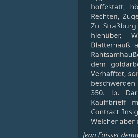
hoffestatt, 
Rechten, Zuge
Zu Straßbur
hienüber, 
Blatterhauß 
Rahtsamhauße
dem goldarb
Verhafftet, so
beschwerden 
350. lb. Da
Kauffbrieff 
Contract Insig
Welcher aber 
Jean Foisset deman