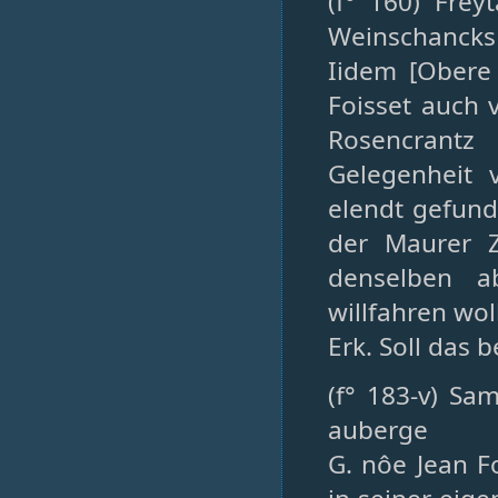
(f° 160) Freÿ
Weinschancks
Iidem [Obere
Foisset auch
Rosencrant
Gelegenheit v
elendt gefund
der Maurer Z
denselben a
willfahren wol
Erk. Soll das
(f° 183-v) Sa
auberge
G. nôe Jean Fo