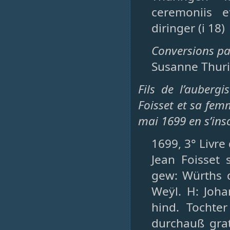
ceremoniis e
diringer (i 18)
Conversions par
Susanne Thurin
Fils de l’aubergi
Foisset et sa fe
mai 1699 en s’insc
1699, 3° Livre
Jean Foisset 
gew: Würths 
Weÿl. H: Joha
hind. Tochte
durchauß grat