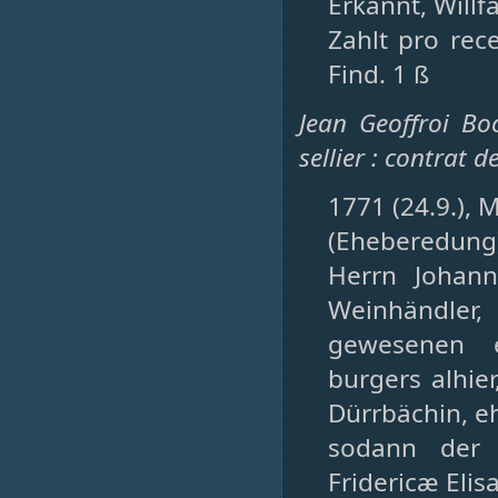
Erkannt, Willfa
Zahlt pro rec
Find. 1 ß
Jean Geoffroi Bo
sellier : contrat 
1771 (24.9.), M
(Eheberedun
Herrn Johann
Weinhändler
gewesenen e
burgers alhie
Dürrbächin, e
sodann der 
Fridericæ Eli