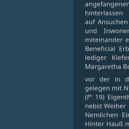
angefangen
hinterlassen
auf Ansuchen
und Inwoner
miteinander e
Beneficial Er
lediger Kiefe
Margaretha Bo
vor der in d
gelegen mit N
(f° 19) Eige
nebst Weiher
Nemlichen E
Hinter Hauß m