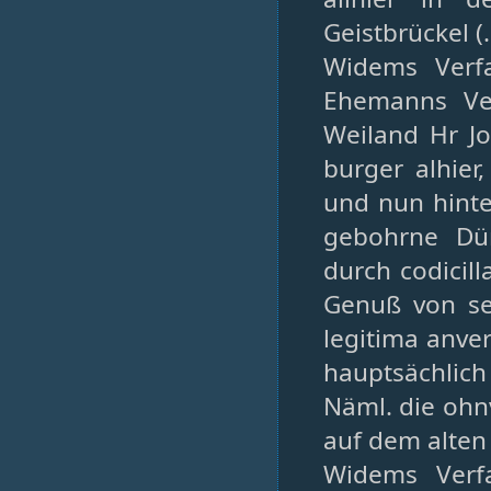
Geistbrückel (
Widems Verf
Ehemanns Ver
Weiland Hr J
burger alhier
und nun hint
gebohrne Dür
durch codicil
Genuß von sei
legitima anve
hauptsächlich 
Näml. die ohn
auf dem alte
Widems Verf