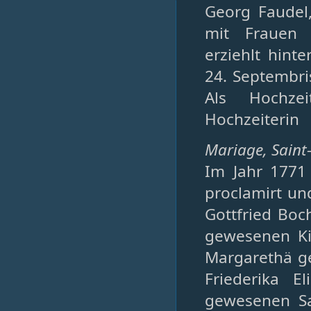
Georg Faudel,
mit Frauen 
erziehlt hint
24. Septembri
Als Hochzei
Hochzeiterin
Mariage, Saint-P
Im Jahr 1771 
proclamirt un
Gottfried Boc
gewesenen Ki
Margarethä ge
Friederika E
gewesenen Sat