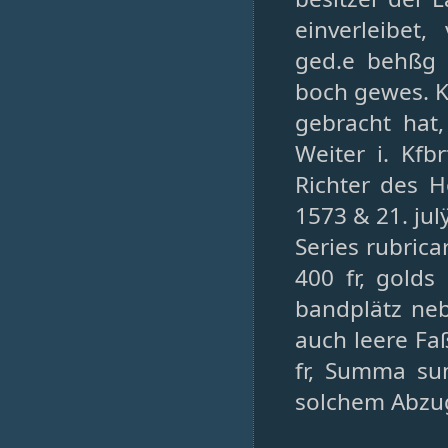
einverleibet
ged.e behßg a
boch gewes. Ki
gebracht hat,
Weiter i. Kfb
Richter des H
1573 & 21. jul
Series rubrica
400 fr, golds
bandplätz neb
auch leere Faß
fr, Summa su
solchem Abzug 