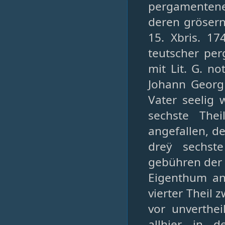
pergamentener 
deren grösern
15. Xbris. 17
teutscher per
mit Lit. G. n
Johann Georg 
Vater seelig 
sechste Thei
angefallen, d
dreÿ sechste
gebühren der F
Eigenthum ane
vierter Theil z
vor unverthe
allhier in 