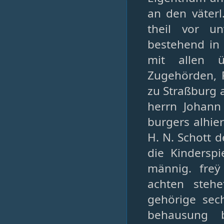
an den väterl
theil vor u
bestehend in 
mit allen ü
Zugehörden, R
zu Straßburg 
herrn Johann
burgers alhie
H. N. Schott 
die Kindersp
männig. freÿ
achten steh
gehörige sec
behausung b