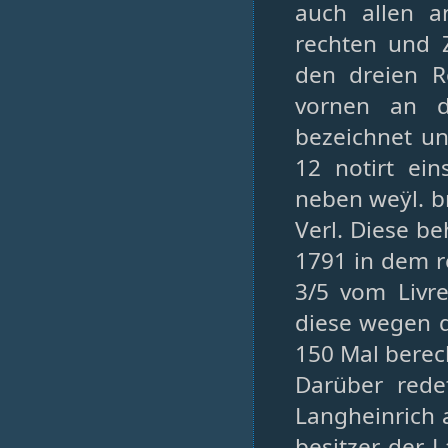
auch allen a
rechten und 
den dreien R
vornen an d
bezeichnet u
12 notirt ei
neben weÿl. b
Verl. Diese b
1791 in dem r
3/5 vom Livr
diese wegen 
150 Mal berech
Darüber rede
Langheinrich a
besitzer der 