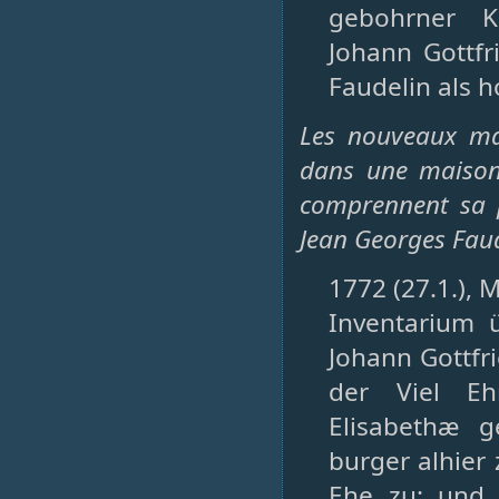
gebohrner Kn
Johann Gottfr
Faudelin als h
Les nouveaux mar
dans une maison
comprennent sa 
Jean Georges Faud
1772 (27.1.), M
Inventarium 
Johann Gottfr
der Viel Eh
Elisabethæ g
burger alhier
Ehe zu: und