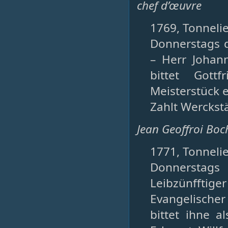
chef d’œuvre
1769, Tonnelie
Donnerstags d
– Herr Johan
bittet Gott
Meisterstück e
Zahlt Werckstät
Jean Geoffroi Boch
1771, Tonnelie
Donnerstags
Leibzünfftige
Evangelischer 
bittet ihne 