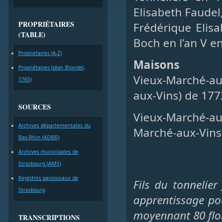
Elisabeth Faudel, 
PROPRIÉTAIRES
Frédérique Elisa
(TABLE)
Boch en l’an V e
Proprietaires (A-Z)
Maisons
Propriétaires (plan Blondel,
Vieux-Marché-aux
1765)
aux-Vins) de 177
SOURCES
Vieux-Marché-au
Archives départementales du
Marché-aux-Vins)
Bas-Rhin (ADBR)
Archives municipales de
Strasbourg (AMS)
Registres paroissiaux de
Fils du tonnelie
Strasbourg
apprentissage pou
moyennant 80 flo
TRANSCRIPTIONS