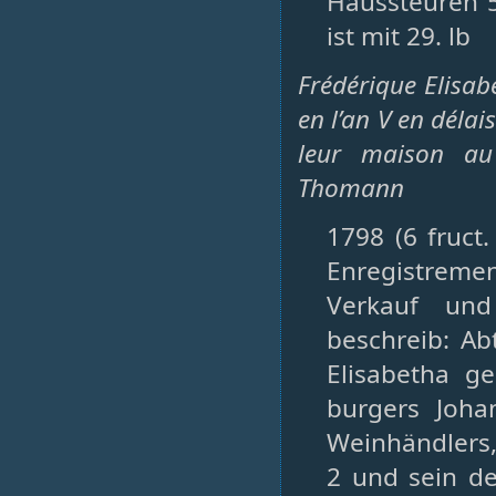
Haussteuren 5
ist mit 29. lb
Frédérique Elisab
en l’an V en délai
leur maison au 
Thomann
1798 (6 fruct
Enregistrement
Verkauf und
beschreib: Ab
Elisabetha g
burgers Joha
Weinhändlers, 
2 und sein d