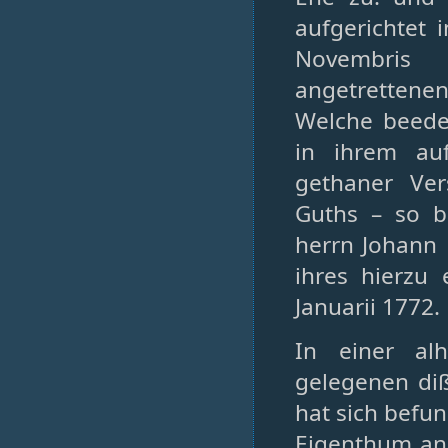
aufgerichtet 
Novembris 
angetretten
Welche beede
in ihrem auf
gethaner Ver
Guths – so b
herrn Johann M
ihres hierzu
Januarii 1772.
In einer al
gelegenen di
hat sich befun
Eigenthum an 