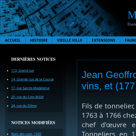
M
Étude
ACCUEIL
HISTOIRE
VIEILLE VILLE
EXTENSIONS
FAUB
DERNIÈRES NOTICES
113, Grand rue
Jean Geoffro
14, Grande rue de la Course
vins, et (17
17, rue Sainte-Madeleine
20, rue du Coin Brûlé
Fils de tonnelie
24, rue du Dôme
1763 à 1766 chez 
NOTICES MODIFIÉES
chef d’œuvre e
Tonneliers en 
Nom des rues, 1920