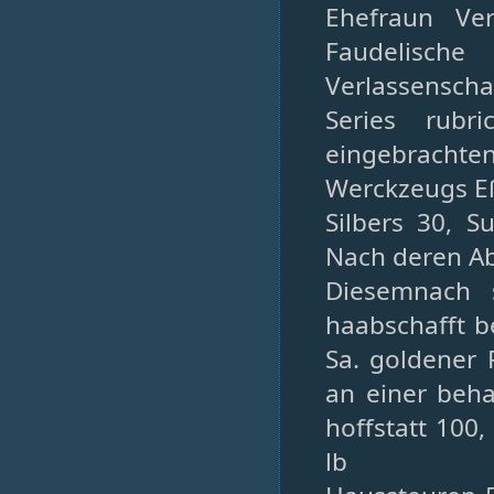
Ehefraun Ve
Faudelische
Verlassenschaf
Series rubr
eingebracht
Werckzeugs Eß
Silbers 30, 
Nach deren Ab
Diesemnach 
haabschafft be
Sa. goldener 
an einer beh
hoffstatt 10
lb