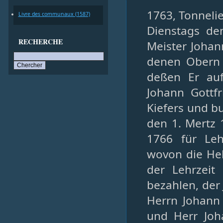
1763, Tonnelie
Livre des communaux (1587)
Dienstags den
RECHERCHE
Meister Johan
denen Obern 
deßen Er au
Johann Gottf
Kiefers und bu
den 1. Mertz 
1766 für Leh
wovon die Helf
der Lehrzeit
bezahlen, der
Herrn Johann
und Herr Joha