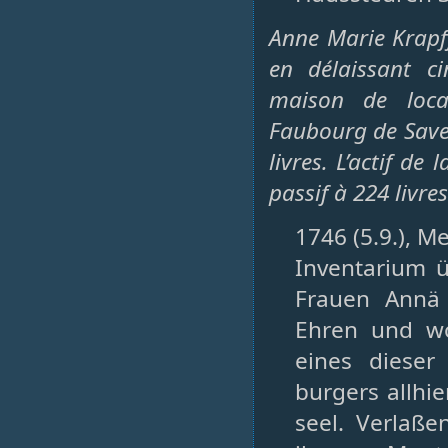
Anne Marie Krapf
en délaissant ci
maison de loca
Faubourg de Saver
livres. L’actif de
passif à 224 livres
1746 (5.9.), Me
Inventarium 
Frauen Annä 
Ehren und wo
eines dieser
burgers allh
seel. Verlaße