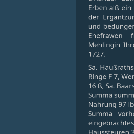
Erben alß ein
der Ergäntzun
und bedungen
Ehefrawen f
Mehlingin Ihr
1727.
Sa. Haußraths 
Ringe F 7, W
16 ß, Sa. Baar
Summa summar
Nahrung 97 lb
Summa vorhe
eingebrachtes
Haussteuren 3