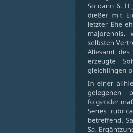
So dann 6. H 
dießer mit E
letzter Ehe eh
majorennis, 
selbsten Vertr
Allesamt des
erzeugte Sö
gleichlingen 
In einer allh
gelegenen b
folgender maß
Series rubri
betreffend, Sa
Sa. Ergäntzu