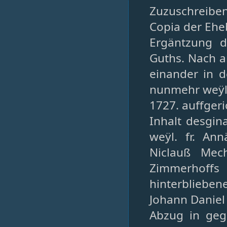
Zuzuschreiben
Copia der Eh
Ergäntzung 
Guths. Nach a
einander in 
nunmehr weÿl.
1727. auffgeri
Inhalt desgina
weÿl. fr. An
Niclauß Mech
Zimmerhoffs 
hinterblieben
Johann Daniel
Abzug in geg