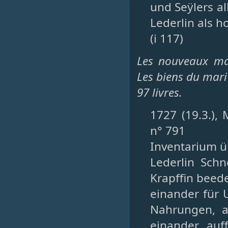
und Seÿlers al
Lederlin als h
(i 117)
Les nouveaux mar
Les biens du mari
97 livres.
1727 (19.3.),
n° 791
Inventarium ü
Lederlin Sch
Krapffin beed
einander für
Nahrungen, a
einander auf