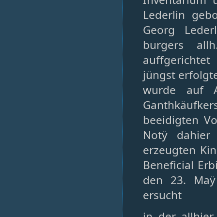
Lederlin geb
Georg Leder
burgers allh
auffgerichte
jüngst erfolgt
wurde auf A
Ganthkäufker
beeidigten V
Notÿ dahier
erzeugten Kin
Beneficial Er
den 23. Maÿ
ersucht
in der allhi