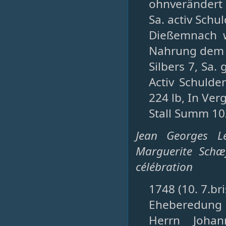
ohnverändert 
Sa. activ Sch
Dießemnach w
Nahrung dem W
Silbers 7, Sa.
Activ Schuld
224 lb, In Ver
Stall Summ 102
Jean Georges L
Marguerite Schæf
célébration
1748 (10. 7.bri
Eheberedung
Herrn Johan