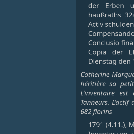
der Erben u
haußraths 324
Activ schulde
Compensando 
Conclusio fina
Copia der E
Dienstag den 
Catherine Margue
héritière sa peti
L’inventaire es
Tanneurs. L’actif 
682 florins
1791 (4.11.), 
Inventarium 