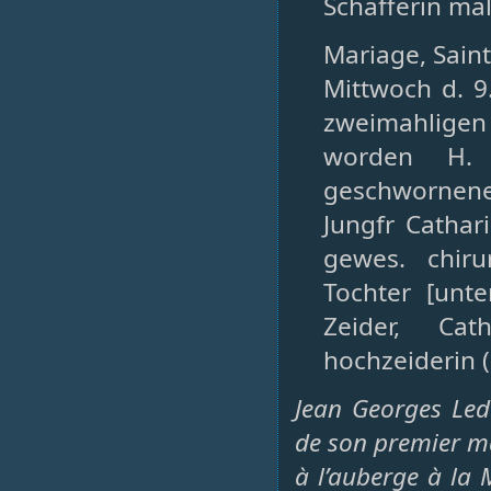
Schafferin mal
Mariage, Saint-
Mittwoch d. 9
zweimahligen 
worden H. 
geschwornene
Jungfr Cathar
gewes. chiru
Tochter [unt
Zeider, Cat
hochzeiderin (
Jean Georges Led
de son premier ma
à l’auberge à la