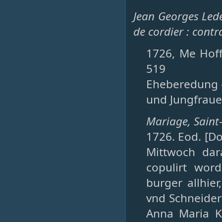
Jean Georges Lede
de cordier : cont
1726, Me Hoff
519
Eheberedung –
und Jungfraue
Mariage, Saint-P
1726. Eod. [D
Mittwoch dar
copulirt wor
burger allhie
vnd Schneider
Anna Maria K