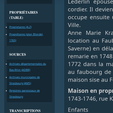
Lederlin épous
cordier. Il devie
PROPRIÉTAIRES
occupe ensuite 
(TABLE)
Ville.
Proprietaires (A-Z)
Anne Marie Kr
Propriétaires (plan Blondel,
location au Fa
1765)
Saverne) en déla
SOURCES
remarie en 1748 
1772 dans la ma
Archives départementales du
au faubourg de
Bas-Rhin (ADBR)
Archives municipales de
maison sise au 
Strasbourg (AMS)
Maison en prop
Registres paroissiaux de
1743-1746, rue K
Strasbourg
Enfants
TRANSCRIPTIONS