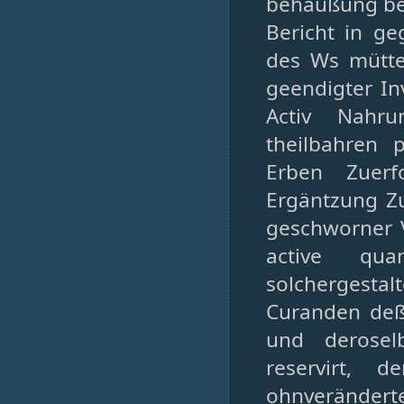
behaußung be
Bericht in g
des Ws mütte
geendigter In
Activ Nahr
theilbahren 
Erben Zuerf
Ergäntzung Zu 
geschworner V
active qua
solchergest
Curanden deß
und derosel
reservirt,
ohnverändert