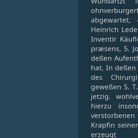
Wundartzt i
ohnverburg
abgewartet,
Heinrich Lede
Inventir Käuf
præsens, 5. J
deßen Aufenth
hat, In deßen
des Chirurg
geweßen S. T. 
jetzig. wohlv
hierzu inso
verstorbenen 
Krapfin seine
erzeugt