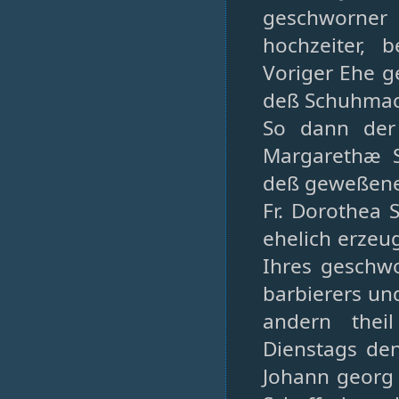
geschworner 
hochzeiter, 
Voriger Ehe g
deß Schuhmac
So dann der
Margarethæ S
deß geweßenen
Fr. Dorothea
ehelich erzeug
Ihres geschwo
barbierers un
andern thei
Dienstags den
Johann georg 