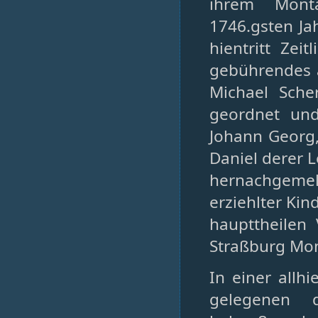
ihrem Mont
1746.gsten J
hientritt Zei
gebührendes 
Michael Sche
geordnet und
Johann Georg,
Daniel derer L
hernachgemel
erziehlter Kin
haupttheilen
Straßburg Mon
In einer allh
gelegenen 