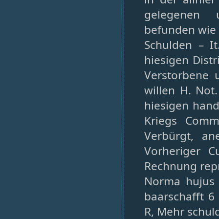
gelegenen 
befunden wie 
Schulden – I
hiesigen Distr
Verstorbene 
willen H. Not
hiesigen han
Kriegs Comm
Verbürgt, an
Vorheriger C
Rechnung repr
Norma hujus I
baarschafft 
R, Mehr schul