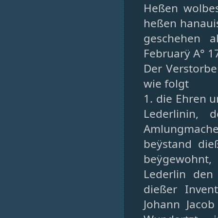
Heßen wolbest
heßen hanauis
geschehen a
Februarÿ A° 1
Der Verstorbe
wie folgt
1. die Ehren
Lederlinin, 
Amlungmacher
beÿstand die
beÿgewohnt,
Lederlin den
dießer Inven
Johann Jacob