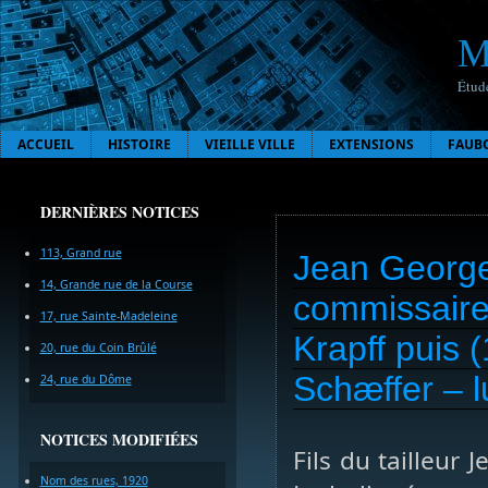
M
Étude
ACCUEIL
HISTOIRE
VIEILLE VILLE
EXTENSIONS
FAUB
DERNIÈRES NOTICES
113, Grand rue
Jean Georges
14, Grande rue de la Course
commissaire 
17, rue Sainte-Madeleine
Krapff puis 
20, rue du Coin Brûlé
Schæffer – l
24, rue du Dôme
NOTICES MODIFIÉES
Fils du tailleur 
Nom des rues, 1920