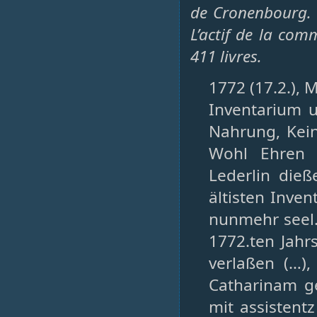
de Cronenbourg. L
L’actif de la comm
411 livres.
1772 (17.2.), M
Inventarium 
Nahrung, Kei
Wohl Ehren 
Lederlin die
ältisten Inven
nunmehr seel.
1772.ten Jahr
verlaßen (…)
Catharinam ge
mit assisten