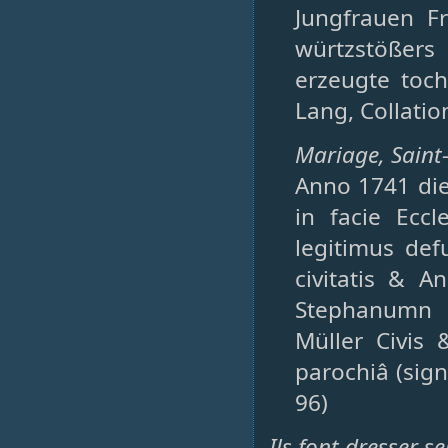
Jungfrauen F
würtzstößers
erzeugte toch
Lang, Collati
Mariage, Saint-
Anno 1741 die
in facie Eccl
legitimus def
civitatis & 
Stephanumn &
Müller Civis
parochiâ (sign
96)
Ils font dresser s