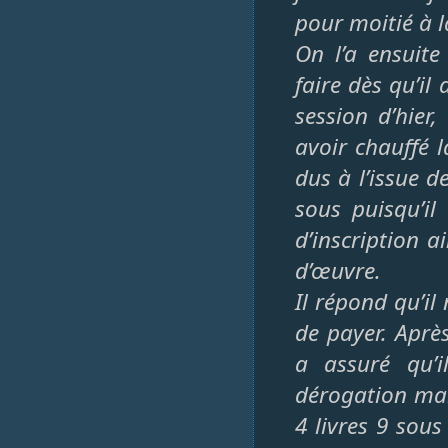
pour moitié à la
On l’a ensuite
faire dès qu’il 
session d’hier
avoir chauffé l
dus à l’issue d
sous puisqu’il
d’inscription a
d’œuvre.
Il répond qu’il
de payer. Après
a assuré qu’i
dérogation mais
4 livres 9 sous