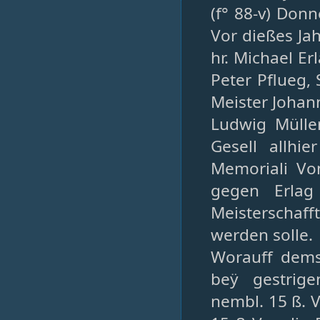
(f° 88-v) Don
Vor dießes Ja
hr. Michael E
Peter Pflueg, 
Meister Johan
Ludwig Mülle
Gesell allhi
Memoriali Vo
gegen Erlag
Meisterschaff
werden solle.
Worauff dems
beÿ gestrig
nembl. 15 ß. 