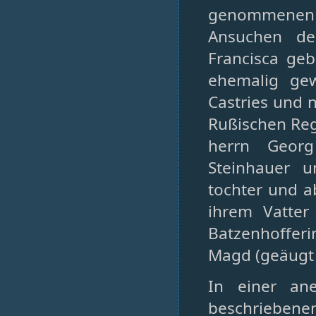
genommenen t
Ansuchen de
Francisca geb
ehemalig ge
Castries und 
Rußischen Regi
herrn Georg
Steinhauer u
tochter und ab
ihrem Vatte
Batzenhofferi
Magd (geäugt 
In einer an
beschriebene