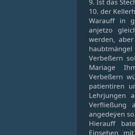
9. Ist das St
10. der Keller
Warauff in g
anjetzo gle
werden, aber
haubtmängel
Verbeßern so
Mariage Ihm
Verbeßern wü
patientiren 
Lehrjungen 
Verfließung
angedeÿen sol
Hierauff ba
Einsehen mi