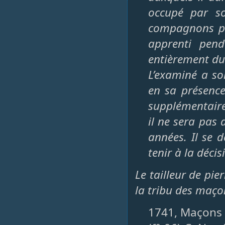
occupé par so
compagnons pe
apprenti pend
entièrement du 
L’examiné a so
en sa présenc
supplémentaire
il ne sera pas 
années. Il se d
tenir à la décis
Le tailleur de pie
la tribu des maço
1741, Maçons (