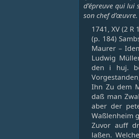
d’épreuve qui lui 
son chef d’œuvre.
1741, XV (2 R 
(p. 184) Samb
Maurer – Ide
Ludwig Mülle
den i huj. b
Vorgestanden,
Ihn Zu dem Me
daß man Zwahr
aber der pet
Waßlenheim gel
Zuvor auff d
laßen. Welche