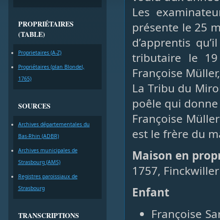
Les examinateur
PROPRIÉTAIRES
présente le 25 
(TABLE)
d’apprentis qu’i
Proprietaires (A-Z)
tributaire le 1
Propriétaires (plan Blondel,
Françoise Müller, 
1765)
La Tribu du Miro
poêle qui donne 
SOURCES
Françoise Müller
Archives départementales du
est le frère du 
Bas-Rhin (ADBR)
Archives municipales de
Maison en prop
Strasbourg (AMS)
1757, Finckwiller
Registres paroissiaux de
Strasbourg
Enfant
Françoise Sa
TRANSCRIPTIONS