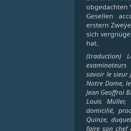
obgedachten V
Gesellen acc
erstern Zweÿe
sich vergnüg
hat.
(traduction)
examinateurs 
savoir le sieur
Notre Dame, le 
Jean Geoffroi 
Louis Müller, 
domicilié, pro
Quinze, duquel
faire son chef