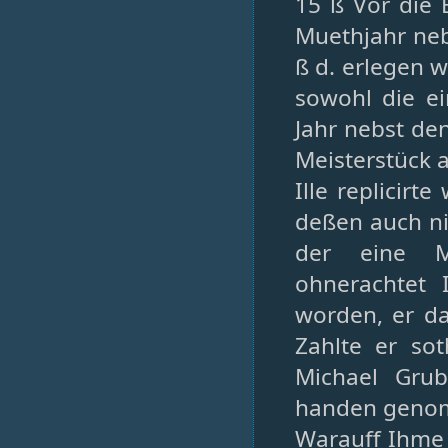
15 ß Vor die 
Muethjahr neb
ß d. erlegen 
sowohl die e
Jahr nebst d
Meisterstück 
Ille replicirt
deßen auch ni
der eine Me
ohnerachtet 
worden, er d
Zahlte er so
Michael Gru
handen geno
Warauff Ihme 