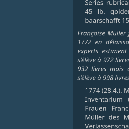
Series rubric
45 lb, gold
baarschafft 
Françoise Müller
1772 en délaissa
experts estiment
s’élève à 972 livr
932 livres mais 
s’élève à 998 livre
1774 (28.4.), 
Inventarium
Frauen Franc
Müller des M
Verlassensc