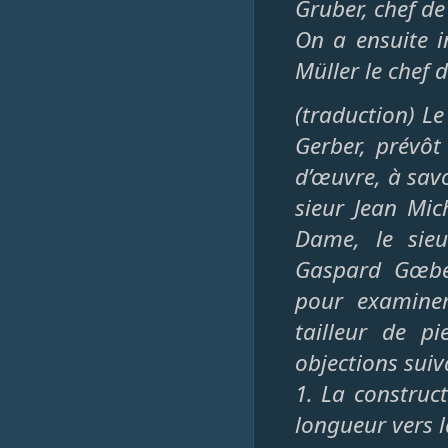
Gruber, chef de
On a ensuite i
Müller le chef d
(traduction) L
Gerber, prévôt
d’œuvre, à savoi
sieur Jean Mic
Dame, le sie
Gaspard Gœbel,
pour examiner
tailleur de pi
objections suiv
1. La construc
longueur vers l