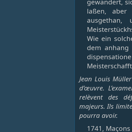
gewandert, si
laßen, aber
ausgethan, 
Meisterstückh
Wie ein solch
dem anhang 
dispensatio
Meisterschafft
Jean Louis Müller
d’œuvre. L’exame
relèvent des dé
majeurs. Ils limi
pourra avoir.
1741, Maçons (