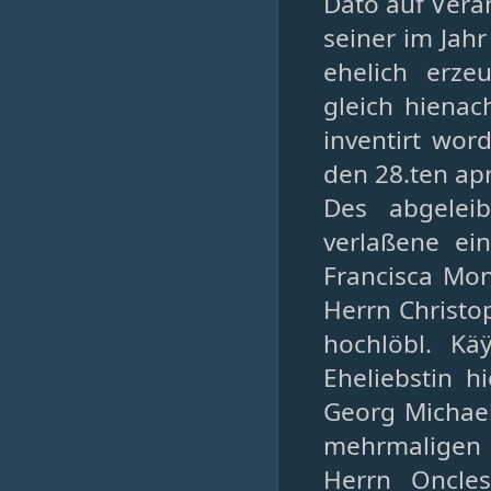
Dato auf Vera
seiner im Jah
ehelich erze
gleich hiena
inventirt wor
den 28.ten apr
Des abgeleib
verlaßene ei
Francisca Mon
Herrn Christo
hochlöbl. Kä
Eheliebstin h
Georg Michael
mehrmaligen 
Herrn Oncle