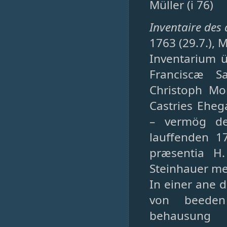
Müller (i 76)
Inventaire des
1763 (29.7.), 
Inventarium 
Franciscæ S
Christoph Mo
Castries Eheg
– vermög de
lauffenden 1
præsentia H
Steinhauer mei
In einer ane 
von beeden
behausung