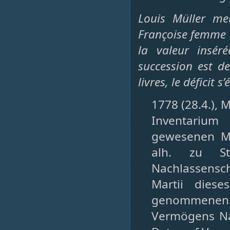
Louis Müller meu
Françoise femme 
la valeur insér
succession est d
livres, le déficit s
1778 (28.4.), M
Inventarium
gewesenen Ma
alh. zu St
Nachlassensc
Martii diese
genommenen 
Vermögens Na