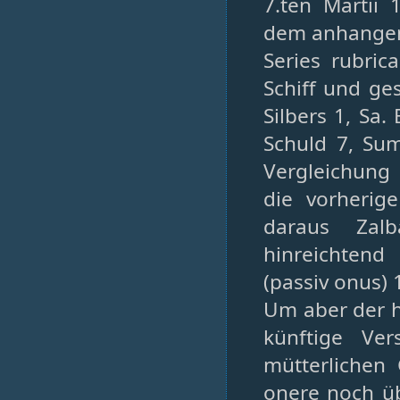
7.ten Martii
dem anhangend
Series rubric
Schiff und ge
Silbers 1, Sa
Schuld 7, Su
Vergleichung
die vorherige
daraus Zalb
hinreichtend
(passiv onus) 
Um aber der h
künftige Ve
mütterlichen
onere noch üb