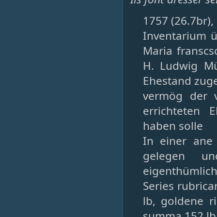
1757 (26.7br),
Inventarium 
Maria franscs
H. Ludwig Mü
Ehestand zug
vermög der v
errichteten 
haben solle
In einer ane
gelegen un
eigenthümlic
Series rubrica
lb, goldene r
summa 152 lb