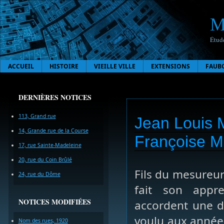
M
Étude
ACCUEIL
HISTOIRE
VIEILLE VILLE
EXTENSIONS
FAUB
DERNIÈRES NOTICES
113, Grand rue
Jean Louis M
14, Grande rue de la Course
Françoise Mü
17, rue Sainte-Madeleine
20, rue du Coin Brûlé
Fils du mesureu
24, rue du Dôme
fait son appr
NOTICES MODIFIÉES
accordent une di
voulu aux années
Nom des rues, 1920