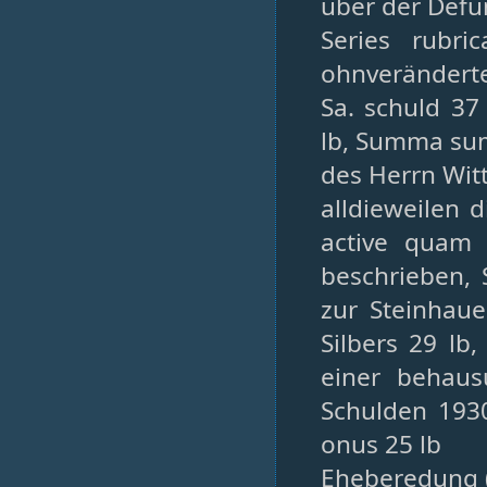
über der Defu
Series rubri
ohnveränderte
Sa. schuld 37
lb, Summa su
des Herrn Wit
alldieweilen 
active quam
beschrieben, 
zur Steinhaue
Silbers 29 lb
einer behau
Schulden 1930
onus 25 lb
Eheberedung 