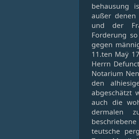
behausung is
außer denen 
und der Fra
Forderung so 
gegen männigl
11.ten Maÿ 17
Herrn Defunct
Notarium Nent
den alhiesi
abgeschätzt 
auch die woh
dermalen z
beschrieben
teutsche per