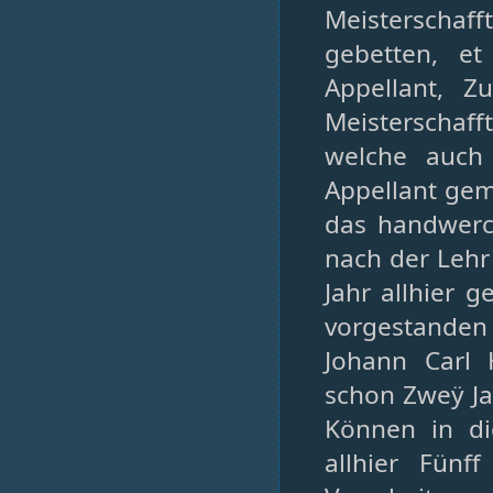
Meisterschaf
gebetten, et
Appellant, 
Meisterschaf
welche auch
Appellant gem
das handwerc
nach der Leh
Jahr allhier 
vorgestande
Johann Carl 
schon Zweÿ Jah
Können in di
allhier Fünf