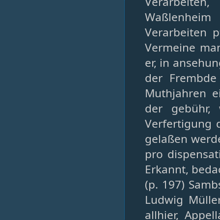
Verarbeiten
Waßlenheim 
Verarbeiten p
Vermeine man
er, in ansehun
der Frembde
Muthjahren e
der gebühr,
Verfertigung 
gelaßen werde
pro dispensat
Erkannt, bedac
(p. 197) Samb
Ludwig Mülle
allhier, Appe