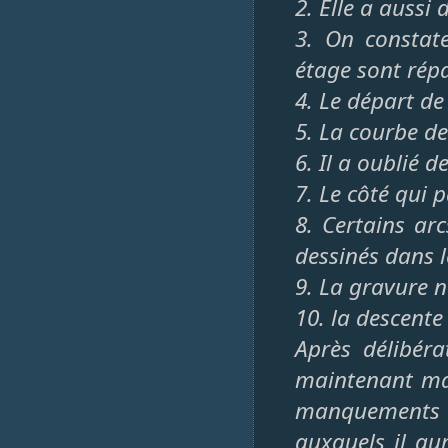
2. Elle a aussi
3. On constat
étage sont répa
4. Le départ de 
5. La courbe de
6. Il a oublié 
7. Le côté qui 
8. Certains ar
dessinés dans le
9. La gravure n’
10. la descente
Après délibéra
maintenant mai
manquements 
auxquels il aur