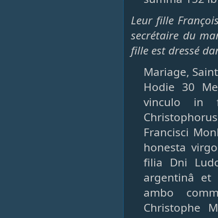
Leur fille Franço
secrétaire du mar
fille est dressé d
Mariage, Saint
Hodie 30 Men
vinculo in 
Christophorus
Francisci Mon
honesta virgo
filia Dni Lud
argentinâ et
ambo commo
Christophe M