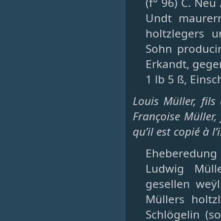
(f° 96) C. Neu
Undt maurerm
holtzlegers u
Sohn producirt
Erkandt, gegen
1 lb 5 ß, Eins
Louis Müller, fi
Françoise Müller, 
qu’il est copié à 
Eheberedung 
Ludwig Müll
gesellen weÿ
Müllers holt
Schlögelin (