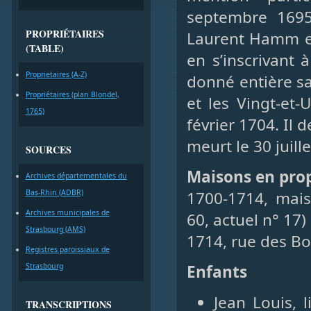
septembre 169
PROPRIÉTAIRES
Laurent Hamm et
(TABLE)
en s’inscrivant 
Proprietaires (A-Z)
donné entière sa
Propriétaires (plan Blondel,
et les Vingt-et
1765)
février 1704. Il 
meurt le 30 juill
SOURCES
Maisons en prop
Archives départementales du
Bas-Rhin (ADBR)
1700-1714, mai
Archives municipales de
60, actuel n° 17)
Strasbourg (AMS)
1714, rue des Bo
Registres paroissiaux de
Strasbourg
Enfants
Jean Louis, 
TRANSCRIPTIONS