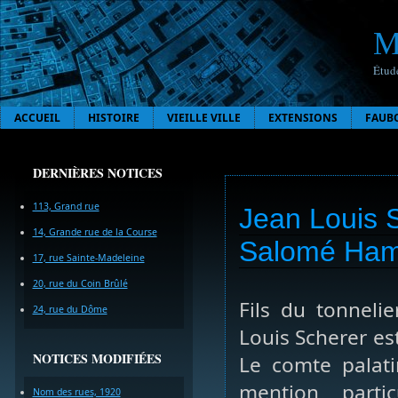
M
Étude
ACCUEIL
HISTOIRE
VIEILLE VILLE
EXTENSIONS
FAUB
DERNIÈRES NOTICES
113, Grand rue
Jean Louis S
14, Grande rue de la Course
Salomé Hamm
17, rue Sainte-Madeleine
20, rue du Coin Brûlé
Fils du tonneli
24, rue du Dôme
Louis Scherer es
NOTICES MODIFIÉES
Le comte palat
mention parti
Nom des rues, 1920