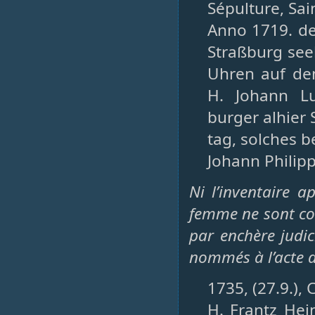
Sépulture, Sain
Anno 1719. den
Straßburg see
Uhren auf de
H. Johann L
burger alhier 
tag, solches 
Johann Philipp
Ni l’inventaire a
femme ne sont co
par enchère judici
nommés à l’acte d
1735, (27.9.),
H. Frantz Hei