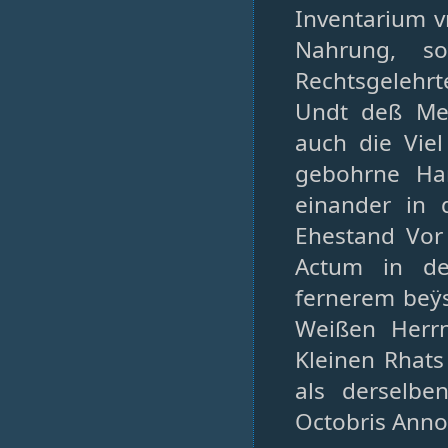
Inventarium v
Nahrung, s
Rechtsgelehrt
Undt deß Meh
auch die Vie
gebohrne Ha
einander in 
Ehestand Vor
Actum in de
fernerem beÿ
Weißen Herr
Kleinen Rhats 
als derselbe
Octobris Anno