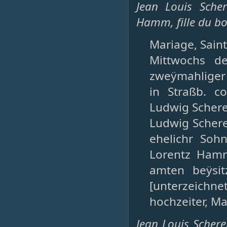
Jean Louis Sche
Hamm, fille du 
Mariage, Saint-
Mittwochs d
zweÿmahliger 
in Straßb. c
Ludwig Schere
Ludwig Schere
ehelichr Soh
Lorentz Hamm
amten beÿsit
[unterzeichn
hochzeiter, Ma
Jean Louis Schere