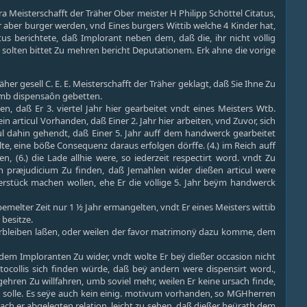
ra Meisterschafft der Träher Ober meister H Philipp Schöttel Citatus,
Er aber burger werden, vnd Eines burgers Wittib welche 4 Kinder hat,
tus berichtete, daß Implorant neben dem, daß die, ihr nicht völlig
n solten bittet Zu mehren bericht Deputationem. Erk ahne die vorige
er gesell C. E. E. Meisterschafft der Träher geklagt, daß Sie Ihne Zu
 umb dispensaôn gebetten.
 daß Er 3. viertel Jahr hier gearbeitet vndt eines Meisters Wtb.
 articul Vorhanden, daß Einer 2. Jahr hier arbeiten, vnd Zuvor, sich
cul dahin gehendt, daß Einer 5. Jahr auff dem handwerck gearbeitet
e, eine böße Consequenz daraus erfolgen dörffe. (4.) im Reich auff
n, (6.) die Lade allhie were, so iederzeit respectirt word. vndt Zu
n præjudicium Zu finden, daß Jemahlen wider dießen articul were
erstück machen wollen, ehe Er die völlige 5. Jahr beÿm handwerck
emelter Zeit nur 1 ½ Jahr ermangelten, vndt Er eines Meisters wittib
besitze.
verbleiben laßen, oder weilen der favor matrimonÿ dazu komme, dem
e dem Imploranten Zu wider, vndt wolte Er beÿ dießer occasion nicht
collis sich finden würde, daß beÿ andern were dispensirt word.,
gehren Zu willfahren, umb soviel mehr, weilen Er keine ursach finde,
n solle. Es seÿe auch kein einig. motivum vorhanden, so MGHherren
h er abgelegten relation, leicht zu sehen, daß dießer heürath dem