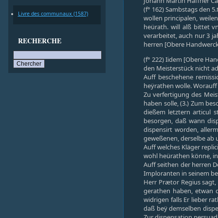
Johann Martin Haffner Ca. 
(f° 162) Sambstags den 5.
Livre des communaux (1587)
wollen principalen, weile
heürath. will alß bittet
verarbeitet, auch nur 3 j
RECHERCHE
herren [Obere Handwerck
(f° 222) Iidem [Obere Hand
den Meisterstück nicht ad
Auff beschehene remissio
heÿrathen wolle. Worauff 
Zu verfertigung des Meist
haben solle, (3.) Zum be
dießem letztern articul s
besorgen, daß wann disp
dispensirt worden, aller
geweßenen, derselbe ab u
Auff welches Kläger repli
wohl heürathen könne, in 
Auff seithen der herren 
Imploranten in seinem beg
Herr Prætor Regius sagt, 
gerathen haben, etwan d
widrigen falls Er lieber 
daß beÿ demselben dispen
Zur dispensation persuad