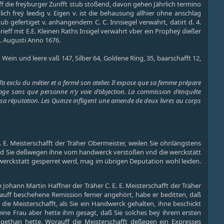
 die freÿburger Zunfft stub stoßend, davon gehen Jährlich termino
h freÿ leedig v. Eigen v. ist die behausung allhier ohne anschlag
b gefertiget v. anhangendem C. C. Innsiegel verwahrt, datirt d. 4.
rieff mit E.E. Kleinen Raths Insigel verwahrt vber ein Propheÿ dießer
5. Augusti Anno 1676.
in und leere vaß 147, Silber 64, Goldene Ring, 35, baarschafft 12,
’a exclu du métier et a fermé son atelier. Il expose que sa femme prépare
age sans que personne n’y voie d’objection. La commission d’enquête
sa réputation. Les Quinze infligent une amende de deux livres au corps
 E. Meisterschafft der Träher Obermeister, weilen Sie ohnlängstens
n und Sie deßwegen ihne vom handwerck verstoßen vnd die werckstätt
e werckstatt gesperret werd, mag im übrigen Deputation wohl leiden.
Johann Martin Haffner der Träher C. E. E. Meisterschafft der Träher
n auff beschehene Remission ferner angehört, habe er beditten, daß
ie Meisterschafft, als Sie ein Handwerck gehalten, ihne beschickt
ine Frau aber hette ihm gesagt, daß Sie solches beÿ ihrem ersten
gethan hette. Worauff die Meisterschafft deßegen ein Expresses