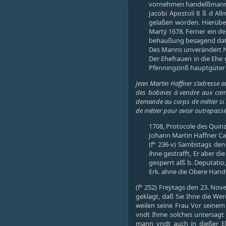
vornehmen handelßmann vn
Jacobi Apostoli 8 ß d Al
gelaßen worden. Hierüber 
Martÿ 1678. Ferner ein der
behaußung besagend datirt
Des Manns unverändert N
Der Ehefrauen in die Ehe 
Pfenningzinß hauptgüter
Jean Martin Haffner s’adresse au
des bobines à vendre aux camp
demande au corps de métier si l
de métier pour avoir outrepassé
1708, Protocole des Quinz
Johann Martin Haffner Ca. 
(f° 236-v) Sambstags den
ihne gestrafft, Er aber d
gesperrt alß b. Deputatio
Erk. ahne die Obere Han
(f° 252) Freÿtags den 23. Nov
geklagt, daß Sie Ihne die Wer
weilen seine Frau Vor seinem
vndt Ihme solches untersagt 
mann vndt auch in dießer Eh