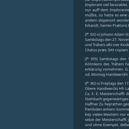
Implorant viel favorabler
nur auff dem Imploranten
müßte, so hette es eine
andern dispensirt worden
Erkandt, herren Prætoris 
(f° 332-v) Johann Adam Ste
Sambstags den 27. Novemb
und Trähers alhi vier Kind
Citatus præs. bitt copiam
(f° 355) Sambstags den 1
Köhnleins des Trähers hi
erklärung vornehmen. G. 
od. Montag Handwerckh ha
(f° 362-v) Freÿtags den 1
Obere Handwercks Hh Laße
Ca. E. E. Meisterschafft
Steinbach gegenwärtiges v
Haffner Zu heÿrathen gesi
frembden anhero kommende
beÿ vielen Meistern nur 
setze der Meisterschafft
und ohne Exempel, deßwe