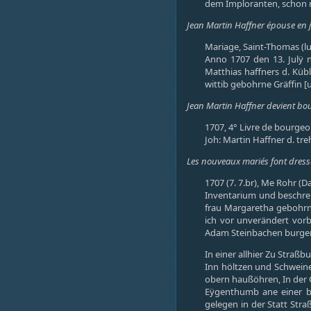
dem Imploranten, schon mi
Jean Martin Haffner épouse en 
Mariage, Saint-Thomas (lut
Anno 1707 den 13. Julÿ 
Matthias haffners d. Kü
wittib gebohrne Gräffin [
Jean Martin Haffner devient bou
1707, 4° Livre de bourgeoi
Joh: Martin Haffner d. tre
Les nouveaux mariés font dresse
1707 (7. 7.br), Me Rohr (D
Inventarium und beschre
frau Margaretha gebohrn
ich vor unverändert vorb
Adam Steinbachen burgers 
In einer allhier Zu Stra
Inn höltzen und Schweine
obern haußöhren, In der 
Eÿgenthumb ane einer beh
gelegen in der Statt Str