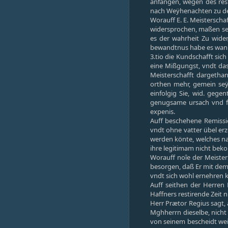
anfangen, wegen des rest
nach Weÿhenachten zu de
Worauff E. E. Meisterscha
widersprochen, maßen selb
es der wahrheit Zu wide
bewandtnus habe es wann 
3.tio die Kundschafft sic
eine Mißgungst, vndt das
Meisterschafft dargethan
orthen mehr, gemein seÿ
einfolgig Sie, wid. gege
genugsame ursach vnd fu
expenis.
Auff beschehene Remissi
vndt ohne vatter übel erz
werden könte, welches nac
ihre legitimam nicht be
Worauff noîe der Meister
besorgen, daß Er mit dem 
vndt sich wohl ernehren 
Auff seithen der Herren
Haffners restirende Zeit 
Herr Prætor Regius sagt, 
Mghherrn dieselbe, nicht 
von seinem bescheidt wei