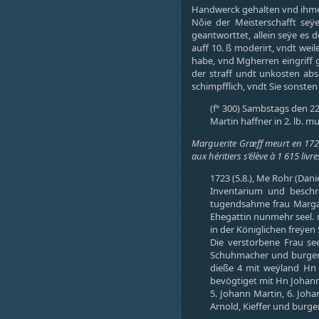
Handwerck gehalten vnd ihme d
Nôie der Meisterschafft seÿ
geantworttet, allein seÿe es 
auff 10. ß moderirt, vndt weil
habe, vnd Mgherren eingriff g
der straff undt unkosten abs
schimpfflich, vndt Sie sonst
(f° 300) Sambstags den 22
Martin haffner in 2. lb. m
Marguerite Græff meurt en 1722
aux héritiers s’élève à 1 615 livr
1723 (5.8.), Me Rohr (Dani
Inventarium und beschr
tugendsahme frau Margar
Ehegattin nunmehr seel. 
in der Königlichen freÿen
Die verstorbene Frau se
Schuhmacher und burgers 
dieße 4 mit weÿland Hn 
bevögtiget mit Hn Johann
5. Johann Martin, 6. Joh
Arnold, Kieffer und burge