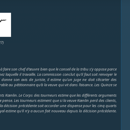
27)
 faire son chef d’œuvre bien que le conseil de la tribu s’y oppose parce
z laquelle il travaille. La commission conclut qu’il faut soit renvoyer le
donne son avis de juriste, il estime qu’un juge ne doit s’écarter des
able au pétitionnaire qu’à la veuve qui vit dans l’aisance. Les Quinze se
ts Kœnlin. Le Corps des tourneurs estime que les différents arguments
le pense. Les tourneurs estiment que si la veuve Kœnlin perd des clients,
r à la décision précédente soit accorder une dispense pour les cinq quarts
yal estime qu’il n’y a aucun fait nouveau depuis la décision précédente.