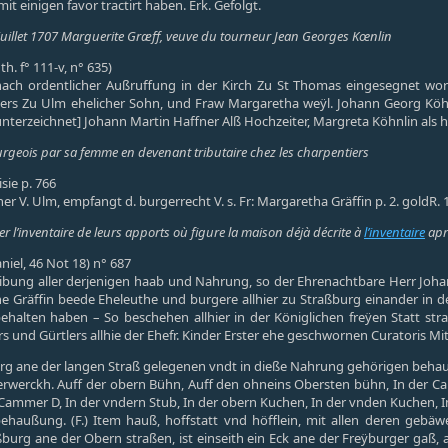
t einigen favor tractirt haben. Erk. Gefolgt.
juillet 1707 Marguerite Græff, veuve du tourneur Jean Georges Kœnlin
h. f° 111-v, n° 635)
nach ordentlicher Außruffung in der Kirch Zu St Thomas eingesegnet wo
blers Zu Ulm ehelicher Sohn, und Fraw Margaretha weÿl. Johann Georg Kö
unterzeichnet] Johann Martin Haffner Alß Hochzeiter, Margreta Köhnlin als ho
rgeois par sa femme en devenant tributaire chez les charpentiers
sie p. 766
her V. Ulm, empfangt d. burgerrecht V. s. Fr: Margaretha Gräffin p. 2. goldR.
r l’inventaire de leurs apports où figure la maison déjà décrite à
l’inventaire
apr
aniel, 46 Not 18) n° 687
ibung aller derjenigen haab und Nahrung, so der Ehrenachtbare Herr Joha
e Gräffin beede Eheleuthe und burgere allhier zu Straßburg einander in
ehalten haben – So beschehen allhier in der Königlichen freÿen Statt st
und Gürtlers allhie der Ehefr. Kinder Erster ehe geschwornen Curatoris Mi
ßburg ane der langen Straß gelegenen vndt in dieße Nahrung gehörigen beha
rwerckh. Auff der obern Bühn, Auff den ohneins Obersten bühn, In der Ca
Cammer D, In der vndern Stub, In der obern Kuchen, In der vnden Kuchen, I
außung. (F.) Item hauß, hoffstatt vnd höfflein, mit allen deren gebäwe
aßburg ane der Obern straßen, ist einseith ein Eck ane der Freÿburger gaß