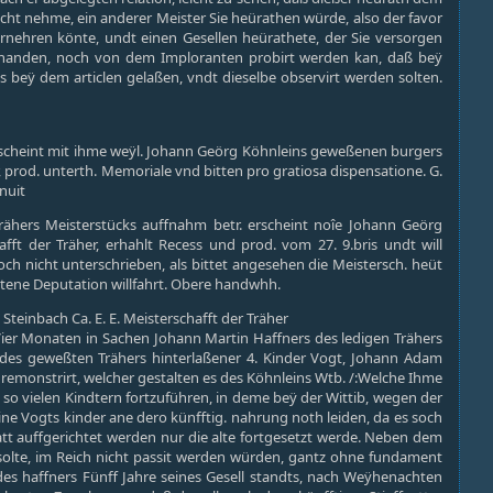
nicht nehme, ein anderer Meister Sie heürathen würde, also der favor
 ernehren könte, undt einen Gesellen heürathete, der Sie versorgen
orhanden, noch von dem Imploranten probirt werden kan, daß beÿ
 beÿ dem articlen gelaßen, vndt dieselbe observirt werden solten.
erscheint mit ihme weÿl. Johann Geörg Köhnleins geweßenen burgers
r, prod. unterth. Memoriale vnd bitten pro gratiosa dispensatione. G.
nuit
Trähers Meisterstücks auffnahm betr. erscheint noîe Johann Geörg
fft der Träher, erhahlt Recess und prod. vom 27. 9.bris undt will
h nicht unterschrieben, als bittet angesehen die Meistersch. heüt
ttene Deputation willfahrt. Obere handwhh.
Steinbach Ca. E. E. Meisterschafft der Träher
ier Monaten in Sachen Johann Martin Haffners des ledigen Trähers
s des geweßten Trähers hinterlaßener 4. Kinder Vogt, Johann Adam
 remonstrirt, welcher gestalten es des Köhnleins Wtb. /:Welche Ihme
 so vielen Kindtern fortzuführen, in deme beÿ der Wittib, wegen der
e Vogts kinder ane dero künfftig. nahrung noth leiden, da es soch
tt auffgerichtet werden nur die alte fortgesetzt werde. Neben dem
n solte, im Reich nicht passit werden würden, gantz ohne fundament
s haffners Fünff Jahre seines Gesell standts, nach Weÿhenachten