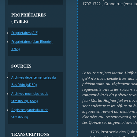
1707-1722, , Grand rue (ensui
PROPRIÉTAIRES
(TABLE)
Proprietaires (A-Z)
Propriétaires (plan Blondel,
1765)
SOURCES
Le tourneur Jean Martin Haffner
Archives départementales du
qu’il n’a pas travaillé trois an
pétitionnaire au règlement soi
Bas-Rhin (ADBR)
règlements que si les raisons so
Archives municipales de
rangent à l’avis du préteur royal
Jean Martin Haffner fait en no
Strasbourg (AMS)
sont spécieux et les réfute un à
Registres paroissiaux de
la faute en revient au pétitionn
d’années qui restent avant que 
Strasbourg
Les Quinze se rangent à l’avis d
1706, Protocole des Quinz
TRANSCRIPTIONS