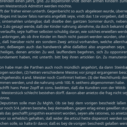
irenden einen Jahrs, gnd. Zu dispensiren vndt denen armen Kindern zum b
m Meisterstück Admittirt werden möchte.
fft der Träher einen unterth. Gegenbericht so auch abgelesen wurde, überr
iges mit lauter falsis narratis angefällt seÿe, vndt das 1.te vorgeben, d
r, sintemahlen unlangbar, daß diselbe den gantzen Sommer durch, neben i
2.do gesagt werde, daß der Kinder nahrung abnehme, da doch bekannt daß 
h verlauffe, seÿe haffner selbsten schuldig daran, wie solches erwießen wer
 anbringen, als ob ihre Kinder im Reich nicht passirt werden würden, oh
, daß hierüber nicht ein sondern Zweÿ articul vorhanden, welche allentha
en, deßwegen auch das handwerck alhie daßelbst also angesehen seÿe, d
ntheiliges, denen articlen Zu wid. lauffendem begehren, sich Zu opponiren
ndament haben, mit unterth. bitt beÿ ihren articklen Gn. Zu manutenir
on habe man die Parthen auch noch mündlich angehört, da dann Steinba
ogen würden, (2) hetten verschiedene Meister, vor jüngst ergangenen besche
hgehendts 4 and. Meister noch Confirmirt hetten. (3) der Reichthumb der M
kommen werden, und die nahrung umb 100. R. seithero abgenommen habe.
schfft hans Peter Zopff et cons. beditten, daß die Kundten von der Witt
Meisterstück schlecht bestehen dörff. davon aber anietzo die frag nicht s
könne.
 Deputirten solle man Zu Mghh. Ob sie beÿ dem vorigen bescheidt laßen 
nur noch 5/4. Jahren bestehe, beÿ demselben, gegen erlag eines gewißen stuc
als das geschäfft jüngsthin examinirt worden, seÿen alle rationes, so aniet
vor so erheblich gehalten, daß wider die articul hette dispensirt werden so
chen solle, so halte Er davor, daß es beÿ de vorigen bescheidt gelaßen 