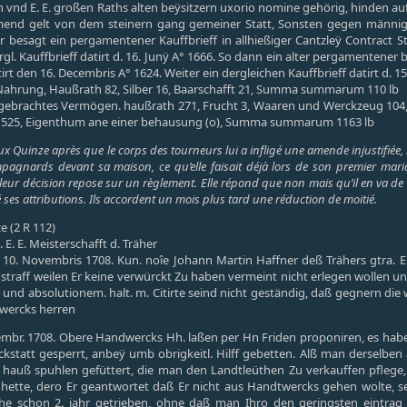
d E. E. großen Raths alten beÿsitzern uxorio nomine gehörig, hinden auff
lmend gelt von dem steinern gang gemeiner Statt, Sonsten gegen männiglic
besagt ein pergamentener Kauffbrieff in allhießiger Cantzleÿ Contract Stu
gl. Kauffbrieff datirt d. 16. Junÿ A° 1666. So dann ein alter pergamentener b
 den 16. Decembris A° 1624. Weiter ein dergleichen Kauffbrieff datirt d. 1
ahrung, Haußrath 82, Silber 16, Baarschafft 21, Summa summarum 110 lb
gebrachtes Vermögen. haußrath 271, Frucht 3, Waaren und Werckzeug 104, We
 525, Eigenthum ane einer behausung (o), Summa summarum 1163 lb
x Quinze après que le corps des tourneurs lui a infligé une amende injustifiée, l
agnards devant sa maison, ce qu’elle faisait déjà lors de son premier mari
eur décision repose sur un règlement. Elle répond que non mais qu’il en va de 
 ses attributions. Ils accordent un mois plus tard une réduction de moitié.
e (2 R 112)
E. E. Meisterschafft d. Träher
 10. Novembris 1708. Kun. noîe Johann Martin Haffner deß Trähers gtra. E.
ie straff weilen Er keine verwürckt Zu haben vermeint nicht erlegen wolle
, und absolutionem. halt. m. Citirte seind nicht geständig, daß gegnern di
dwercks herren
embr. 1708. Obere Handwercks Hh. laßen per Hn Friden proponiren, es habe 
ckstatt gesperrt, anbeÿ umb obrigkeitl. Hilff gebetten. Alß man derselbe
 hauß spuhlen gefüttert, die man den Landtleüthen Zu verkauffen pflege, d
hette, dero Er geantwortet daß Er nicht aus Handtwercks gehen wolte, se
e schon 2. jahr getrieben, ohne daß man Ihro den geringsten eintrag 