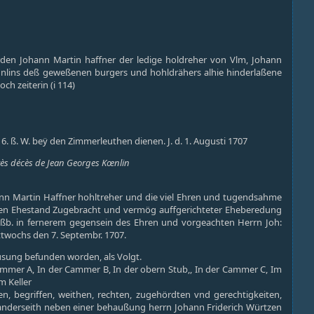
rden Johann Martin haffner der ledige holdreher von Vlm, Johann
hnlins deß geweßenen burgers und hohldrähers alhie hinderlaßene
ch zeiterin (i 114)
 16. ß. W. beÿ den Zimmerleuthen dienen. J. d. 1. Augusti 1707
ès décès de Jean Georges Kœnlin
nn Martin Haffner hohltreher und die viel Ehren und tugendsahme
 den Ehestand Zugebracht und vermög auffgerichteter Eheberedung
raßb. in fernerem gegensein des Ehren und vorgeachten Herrn Joh:
ttwochs den 7. Septembr. 1707.
usung befunden worden, als Volgt.
mmer A, In der Cammer B, In der obern Stub,, In der Cammer C, Im
m Keller
n, begriffen, weithen, rechten, zugehördten vnd gerechtigkeiten,
, anderseith neben einer behaußung herrn Johann Friderich Würtzen