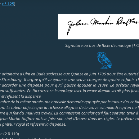
te
n° 125
)
Signature au bas de l’acte de mariage (17
 originaire d’Ulm en Bade s’adresse aux Quinze en juin 1706 pour être autorisé à
s à Strasbourg. Il argue qu’il va épouser une veuve chargée de quatre enfants che
t accorder une dispense pour qu’il puisse épouser la veuve. Le préteur royal 
nt suffisantes. En l’occurrence le mariage avec la veuve Kœnlin serait plus favor
 et refusent la dispense.
vembre de la même année une nouvelle demande appuyée par le tuteur des enfan
 un. Le tuteur objecte que la richesse alléguée de la veuve est moindre qu’on ne 
aire qui fait du mauvais travail. La commission conclut qu’il faut soit s’en teni
Jean Martin Haffner puisse faire son chef d’œuvre dans les règles. Le préteur ro
u préteur royal et refusent la dispense.
e (2 R 110)