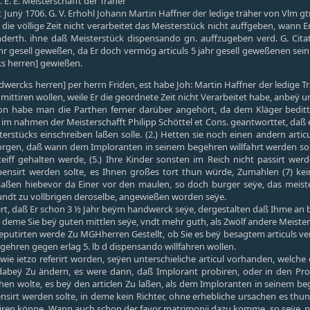
E. E. Meisterschafft der Träher
t Junÿ 1706. G. V. Erhohl Johann Martin Haffner der ledige träher von Vlm gt
n die völlige Zeit nicht verarbeitet das Meisterstück nicht auffgeben, wann 
 vnderth. ihne daß Meisterstück dispensando gn. auffzugeben verd. G. Cita
ahr gesell geweßen, da Er doch vermög articuls 5 jahr gesell geweßenen sei
s herren] gewießen.
wercks herren] per herrn Friden, est habe Joh: Martin Haffner der ledige Träh
mittiren wollen, weile Er die geordnete Zeit nicht Verarbeitet habe, anbeÿ
n habe man die Parthen ferner darüber angehört, da dem Kläger beditten,
im nahmen der Meisterschafft Philipp Schöttel et Cons. geantworttet, daß ein
erstücks einschreiben laßen solle. (2.) Hetten sie noch einen andern arti
sorgen, daß wann dem Imploranten in seinem begehren willfahrt werden solt
teiff gehalten werde, (5.) Ihre Kinder sonsten im Reich nicht passirt werde
ensirt werden solte, es Ihnen großes tort thun würde, Zumahlen (7) kei
maßen hiebevor da Einer vor den maulen, so doch burger seÿe, das meist
ndt zu vollbrigen deroselbe, angewießen worden seÿe.
cirt, daß Er schon 3 ½ Jahr beÿm handwerck seÿe, dergestalten daß Ihme an b
deme Sie beÿ guten mittlen seÿe, vndt mehr guth, als Zwölf andere Meister 
Deputirten werde Zu MGHherren Gestellt, ob Sie es beÿ besagtem articuls 
ehren gegen erlag 5. lb d dispensando willfahren wollen.
wie ietzo referirt worden, seÿen unterschieliche articul vorhanden, welch
abeÿ Zu ändern, es were dann, daß Implorant probiren, oder in den Proto
rathen wolte, es beÿ den articlen Zu laßen, als dem Imploranten in seinem be
sirt werden solte, in deme kein Richter, ohne erhebliche ursachen es thu
iren könne, Wann auch schon der favor matrimonii dazu komme, so seÿe, nac