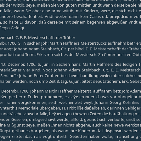
, als der Wittib, seÿe, maßen Sie von guten mittlen undt wann derselbe Sie 
 falle, wann Sie aber eine arme wittib, mit Kindern, were, die sich nicht
 andere beschaffenheit. Vndt weilen dann kein Casus od. præjudcium v
, so halte Er davon, daß derselbe mit seinem begehren abgewißen vndt es
Regio Gefolgt.
inbach C. E. E. Meisterschafft der Träher
r. 1706. S. in sachen Joh: Martin Haffners Meisterstücks auffnahm betr. 
er Vogt Johann Adam Steinbach, Cit. per hlhd. E. E. Meisterschafft der Trähe
 producti und Term. Erk. vmb solches der Meistersch. Zu Communiciren Obti
1.t Decembr. 1706. S. jun. in Sachen hans Martin Haffners des ledigen 
nterlaßener vier Kind. Vogt Johann Adam Steinbach, Cit. E. E. Meisterscha
Sen. noîe Johann Peter Zopffen bescheint handlung weilen aber solches noc
lten werden, noch umb Zeit 8. tag. G. jun. bittet deputationem. Erk. Gebe
7. Decembr. 1706. Johann Martin Haffner Meisterst. auffnahm betr. Joh: Adam 
n per herrn Friden proponiren, es seÿe errinnerlich was vor ohngefehr V
 der Träher vorgekommen, seith welcher Zeit weÿl. Johann Georg Köhnlin
nterth.s Memoriale übergeben, H. Fridt liße daßelbe ab, darinnen Selbiger
nnet:/ sehr schwehr falle, beÿ ietzigen thewren Zeiten die haußhaltung mit
n Gesellen, umbgeschawt werde, alßo d. gesindt sich verlauffe, undt sein
eine Mißgunst seÿe, maßen Ihnen nichts abgehe, auch keine newe wercksta
 jüngst gethanes Vorgeben, als wann ihre Kinder, im fall dispensirt werde
gen Er Steinbach als vogt unterth. Gebetten haben wolte, in ansehung de