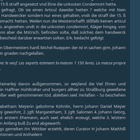
 15 ß straff angesetzt vnd Ihne die unkosten Condemnirt hette.
gefragt, Ob sie einen Articul dawider hetten ? welche mit Nein
 Handwercker sondern nur eines gehalten, vndt die straff der 15. ß
emacht hetten. Weilen nun die Meisterschafft dißfalls keinen articul
 lb. angesehen undt in die unkosten condemnirt, Kläger hingeg. von
ann aber die Mstrsch. befinden solte, daß solches dem handwerck
escheid darüber erwartten solten. Erk. bedacht gefolgt
igen Obermeisters hanß Michel Rueppen der ist in sachen gtm. Johann
st in gnaden nachgelaßen.
 le veuf. Les experts estiment la maison 1 150 livres. La masse propre
.
 Keinerleÿ davon außgenommen, so weÿland die Viel Ehren und
n Haffner Hohlträher und burgers allhier zu Straßburg geweßene
ießer welt genommenen töd. ableiben seel. Verlaßen – So beschehen
lisabetham Meÿerin gebohrne Köhnlin, herrn Johann Daniel Meÿer
gewohnt, 2. Jgfr. Margaretham, 3. Jgfr. Salomen 4. Johann Geörg,
erstern Ehemann, auch seel. ehelich erzeugt, welche 3. letztern
Von Anfang buß Zu end abgewarth.
angs gemelten Hn Wittiber erziehlt, deren Curator H Johann Matthiß
ortionen und Antheilern