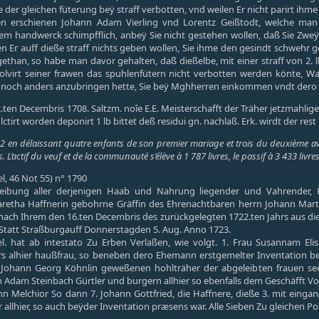
er gleichen füterung beÿ straff verbotten, vnd weilen Er nicht parirt ihme
en erschienen Johann Adam Vierling vnd Lorentz Geißtodt, welche man 
dem handwerck schimpfflich, anbeÿ Sie nicht gestehen wollen, daß Sie Zweÿ
en Er auff dieße straff nichts geben wollen, Sie ihme den gesindt schwehr g
ethan, so habe man davor gehalten, daß dießelbe, mit einer straff von 2.
olvirt seiner frawen das spuhlenfütern nicht verbotten werden könte, W
en noch anders anzubringen hette, Sie beÿ Mghherren einkommen vndt dero b
.ten Decembris 1708. Saltzm. noîe E.E. Meisterschafft der Träher jetzmahl
ulctirt worden deponirt 1 lb bittet deß residui gn. nachlaß. Erk. wirdt der re
 en délaissant quatre enfants de son premier mariage et trois du deuxième avec
es. L’actif du veuf et de la communauté s’élève à 1 787 livres, le passif à 3 433 livres
el, 46 Not 55) n° 1790
eibung aller derjenigen Haab und Nahrung liegender und Vahrender,
etha Haffnerin gebohrne Gräffin des Ehrenachtbaren herrn Johann Marti
nach Ihrem den 16.ten Decembris des zurückgelegten 1722.ten Jahrs aus d
 Statt Straßburgauff Donnerstagden 5. Aug. Anno 1723.
el. hat ab intestato Zu Erben Verlaßen, wie volgt. 1. Frau Susannam E
alhier haußfrau, so beneben dero Ehemann erstgemelter Inventation beÿ 
Johann Georg Köhnlin geweßenen hohlträher der abgeleibten frauen seel. 
 Adam Steinbach Gürtler und burgern allhier so ebenfalls dem Geschäfft 
ann Melchior So dann 7. Johann Gottfried, die Haffnere, dieße 3. mit eing
r allhier, so auch beÿder Inventation præsens war. Alle Sieben Zu gleichen P