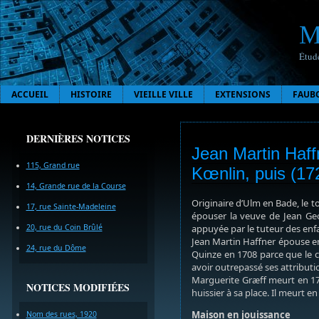
M
Étude
ACCUEIL
HISTOIRE
VIEILLE VILLE
EXTENSIONS
FAUB
DERNIÈRES NOTICES
Jean Martin Haff
115, Grand rue
Kœnlin, puis (17
14, Grande rue de la Course
Originaire d’Ulm en Bade, le 
17, rue Sainte-Madeleine
épouser la veuve de Jean Geor
20, rue du Coin Brûlé
appuyée par le tuteur des enfa
Jean Martin Haffner épouse en
24, rue du Dôme
Quinze en 1708 parce que le 
avoir outrepassé ses attributi
Marguerite Græff meurt en 172
NOTICES MODIFIÉES
huissier à sa place. Il meurt en
Maison en jouissance
Nom des rues, 1920