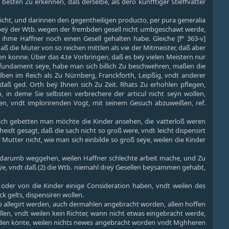
esten Zu erkennen, daß derselbe, als dero künfftiger Stieffvatter
eicht, und darinnen den gegentheiligen producto, per pura generalia
aß beÿ der Wtb. wegen der frembden gesell nicht umbgeschawt werde,
hme Haffner noch einen Gesell gehalten habe. Gleiche [f° 363-v]
die Muter von so reichen mittlen als vie der Mitmeister, daß aber
den konne. Über das 4.te Vorbringen, daß es beÿ vielen Meistern nur
n fundament seÿe, habe man sich billich Zu beschwehren, maßen die
lben im Reich als Zu Nürnberg, Franckforth, Leipßig, vndt anderer
aß ged. Orth beÿ Ihnen sich Zu Zeit. Rhats Zu erhohlen pflegen,
, in deme Sie selbsten verbrechere der articul nicht seÿn wollen,
en, vndt implorirenden Vogt, mit seinem Gesuch abzuweißen, ref.
ch gebetten man möchte die Kinder ansehen, die vatterloß weren
idt gesagt, daß die sach nicht so groß were, vndt leicht dispensirt
utter nicht, wie man sich einbilde so groß seÿe, weilen die Kinder
ib darumb weggehen, weilen Haffner schlechte arbeit mache, und Zu
eÿe, vndt daß (2) die Wtb. niemahl dreÿ Gesellen beÿsammen gehabt,
oder von die Kinder einige Consideration haben, vndt weilen des
k gelts, dispensiren wollen.
zo allegirt werden, auch dermahlen angebracht worden, allein hoffen
llen, vndt weilen kein Richter, wann nicht etwas eingebracht werde,
werden könte, weilen nichts newes angebracht worden vndt Mghheren