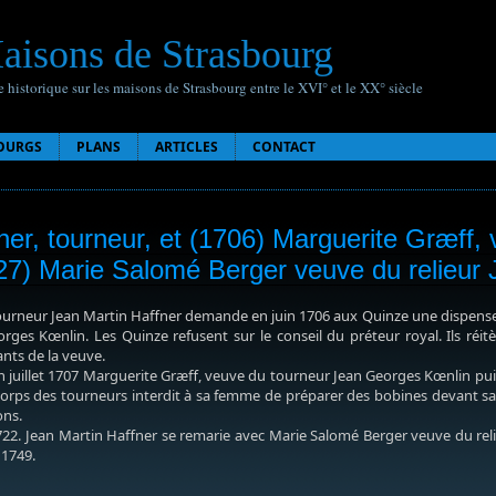
aisons de Strasbourg
 historique sur les maisons de Strasbourg entre le XVI° et le XX° siècle
OURGS
PLANS
ARTICLES
CONTACT
ner, tourneur, et (1706) Marguerite Græff
27) Marie Salomé Berger veuve du relieur
tourneur Jean Martin Haffner demande en juin 1706 aux Quinze une dispense 
ges Kœnlin. Les Quinze refusent sur le conseil du préteur royal. Ils réi
nts de la veuve.
 juillet 1707 Marguerite Græff, veuve du tourneur Jean Georges Kœnlin puis 
corps des tourneurs interdit à sa femme de préparer des bobines devant s
ons.
2. Jean Martin Haffner se remarie avec Marie Salomé Berger veuve du relieu
 1749.