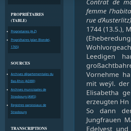
Contrat de ma
femme l’habita
PROPRIÉTAIRES
rue d’Austerlitz
(TABLE)
1744 (13.5.), 
Proprietaires (A-Z)
(Eheberedu
Propriétaires (plan Blondel,
Wohlvorgeach
1765)
Leedigen ha
SOURCES
großachtbah
Vornehme han
Archives départementales du
Bas-Rhin (ADBR)
mit weÿl. de
Archives municipales de
Elisabetha ge
Strasbourg (AMS)
erzeugten Hn 
Registres paroissiaux de
So dann der
Strasbourg
Jungfrauen M
Edelvest und
TRANSCRIPTIONS