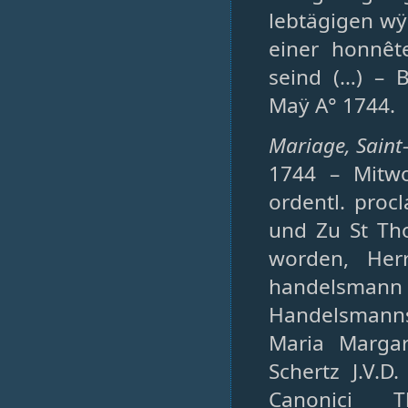
lebtägigen wÿ
einer honnêt
seind (…) – 
Maÿ A° 1744.
Mariage, Saint-
1744 – Mitwo
ordentl. proc
und Zu St Th
worden, Her
handelsmann
Handelsmanns 
Maria Margar
Schertz J.V.D
Canonici T