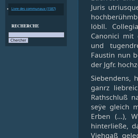
Juris utriusq
Livre des communaux (1587)
hochberühmbte
löbll. Colle
RECHERCHE
Canonici mit 
und tugendr
Faustin nun be
der Jgfr. hoch
Siebendens, h
ganrz liebrei
Rathschluß na
seÿe gleich m
Erben (…), 
hinterließe, 
Viehgaß gel