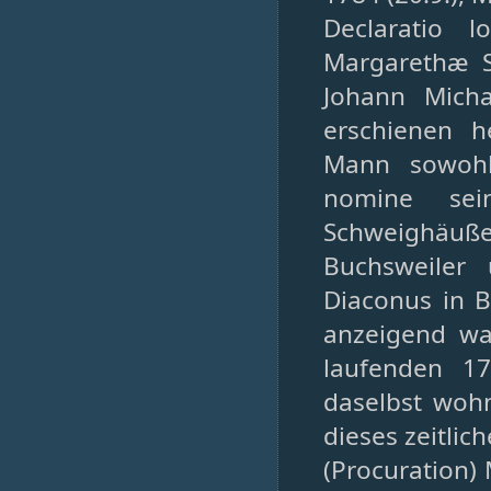
Declaratio 
Margarethæ S
Johann Mich
erschienen h
Mann sowohl
nomine sei
Schweighäu
Buchsweiler
Diaconus in B
anzeigend wa
laufenden 1
daselbst woh
dieses zeitli
(Procuration)