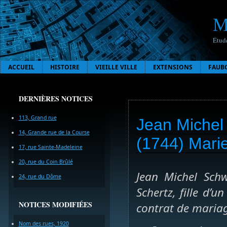
M
Étude
ACCUEIL
HISTOIRE
VIEILLE VILLE
EXTENSIONS
FAUB
DERNIÈRES NOTICES
113, Grand rue
Jean Michel
14, Grande rue de la Course
(1744) Mari
17, rue Sainte-Madeleine
20, rue du Coin Brûlé
Jean Michel Sch
24, rue du Dôme
Schertz, fille d’
NOTICES MODIFIÉES
contrat de mariag
Nom des rues, 1920