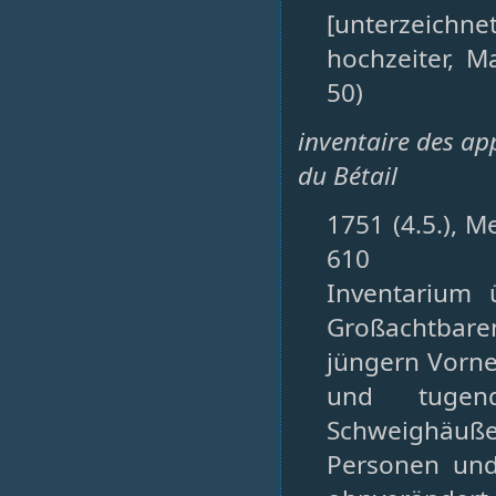
[unterzeichn
hochzeiter, M
50)
inventaire des ap
du Bétail
1751 (4.5.), M
610
Inventarium
Großachtbare
jüngern Vorn
und tugen
Schweighäuß
Personen und