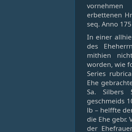
vornehmen b
erbettenen Hn
seq. Anno 175
In einer allh
des Eheherrn
mithien nic
worden, wie f
Series rubri
Ehe gebrachte 
Sa. Silbers
geschmeids 1
lb – helffte d
die Ehe gebr.
der Ehefraue