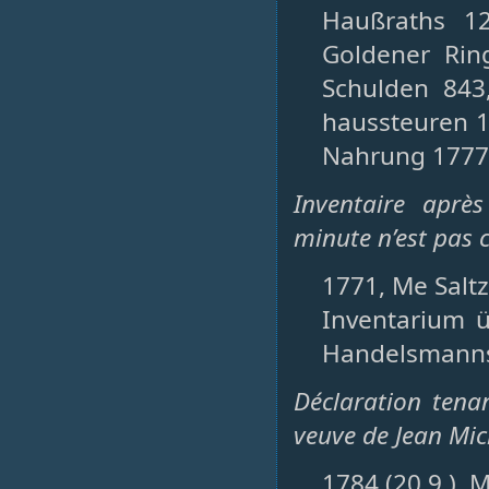
Haußraths 12
Goldener Rin
Schulden 84
haussteuren 1
Nahrung 1777
Inventaire aprè
minute n’est pas 
1771, Me Saltz
Inventarium 
Handelsmanns
Déclaration tena
veuve de Jean Mich
1784 (20.9.), 