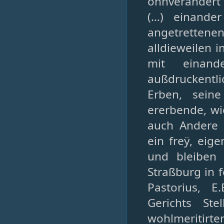
ohnverändert
(…) einande
angetrettene
alldieweilen 
mit einand
außdruckentli
Erben, sein
ererbende, wi
auch Andere
ein freÿ, eig
und bleiben 
Straßburg in 
Pastorius, 
Gerichts Ste
wohlmeritir