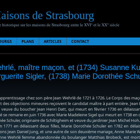
aisons de Strasbourg
 historique sur les maisons de Strasbourg entre le XVI° et le XX° siècle
OURGS
PLANS
ARTICLES
CONTACT
hrlé, maître maçon, et (1734) Susanne Ku
guerite Sigler, (1738) Marie Dorothée Schu
apprentissage chez son père Jean Wehrlé de 1721 à 1726. Le Corps des maçons
 des objections mineures reçoivent le candidat maître à part entière. Jean 
veuve du boucher Jean Henri Datt, qui meurt en février 1736 en délaissant
 se remarie en juin 1736 avec Marie Madeleine Sigel qui meurt en 1738 en 
e Schuler, originaire de Schiltigheim et veuve du jardinier Jean Michel Hoh.
n 1771 en délaissant deux filles, Marie Dorothée Schuler en 1782 en délai
s Jean Daniel Jung, et une autre de son deuxième mariage, Anne Marie Weh
nne Wehrlé femme abandonnée du boulanger Matthias Brobeck, est morte 