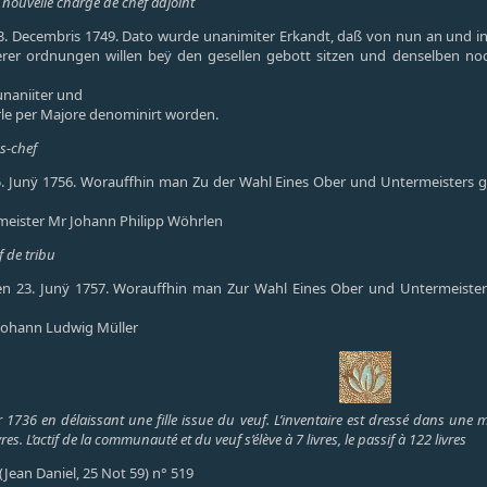
a nouvelle charge de chef adjoint
 3. Decembris 1749. Dato wurde unanimiter Erkandt, daß von nun an und in
rer ordnungen willen beÿ den gesellen gebott sitzen und denselben no
unaniiter und
le per Majore denominirt worden.
us-chef
25. Junÿ 1756. Worauffhin man Zu der Wahl Eines Ober und Untermeisters 
meister Mr Johann Philipp Wöhrlen
f de tribu
den 23. Junÿ 1757. Worauffhin man Zur Wahl Eines Ober und Untermeiste
Johann Ludwig Müller
1736 en délaissant une fille issue du veuf. L’inventaire est dressé dans une
ivres. L’actif de la communauté et du veuf s’élève à 7 livres, le passif à 122 livres
 (Jean Daniel, 25 Not 59) n° 519