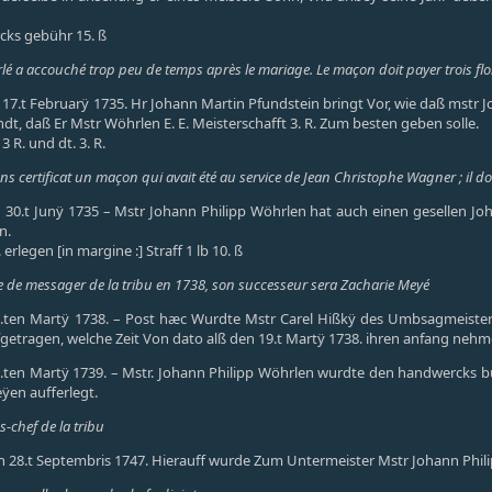
rcks gebühr 15. ß
é a accouché trop peu de temps après le mariage. Le maçon doit payer trois flo
n 17.t Februarÿ 1735. Hr Johann Martin Pfundstein bringt Vor, wie daß mst
t, daß Er Mstr Wöhrlen E. E. Meisterschafft 3. R. Zum besten geben solle.
3 R. und dt. 3. R.
s certificat un maçon qui avait été au service de Jean Christophe Wagner ; il do
n 30.t Junÿ 1735 – Mstr Johann Philipp Wöhrlen hat auch einen gesellen
n.
erlegen [in margine :] Straff 1 lb 10. ß
e de messager de la tribu en 1738, son successeur sera Zacharie Meyé
9.ten Martÿ 1738. – Post hæc Wurdte Mstr Carel Hißkÿ des Umbsagmeister 
getragen, welche Zeit Von dato alß den 19.t Martÿ 1738. ihren anfang nehmen
7.ten Martÿ 1739. – Mstr. Johann Philipp Wöhrlen wurdte den handwercks bü
eÿen aufferlegt.
s-chef de la tribu
en 28.t Septembris 1747. Hierauff wurde Zum Untermeister Mstr Johann Phil