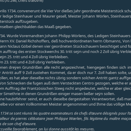
s (XI 246, chefs d’œuvre)
ilis 1734. convenerunt die Vier Vor dießes Jahr geordnete Meisterstück sc
 ledige Steinhauer und Maurer gesell, Meister Johann Wörlen, Steinhauers,
erstück auffzugeben.
emselben gleichbalden das Maaß gegeben.
734. Wurde Vorernandten Johann Philipp Wörlens, des Ledigen Steinhauers u
errn XV. Daniel Richshoffers, deß hochverdordneten herrn Obmanns, Von h
ann Niclaus Göbel denen vier geordneten Stückschauern besichtiget und 
n aufftrag des ersten Stockwerchs 30. tritt seÿn und noch 2 Zoll übrig Verbl
ÿn 25. tritt und 4 Zoll übrig Verbleiben.
n 23. tritt und 4 Zoll übrig Verbleiben.
denen dreÿen Grundrißen alle recht angezeichnet, hiengegen finden sich im 
r Antritt auff 9 Zoll zustehen Kommet, da er doch nur 7. Zoll haben solte
ollen, es hat aber dieselbe nichts übrig sondern solchen Antritt gantz auffge
 Von Schnecken die fugen auß dem Versteckten Centro gezogen, welche er 
em Aufftrag der Frantzösischen Steeg nicht angedeutet, welche er aber gle
der Simethrie in denen Grundrißen einiger masen beßer seÿn sollen.
eine haubtfehrer seind, er auch dieselbe dergestalten Verantwortet, da
rselbe vor einen Vollkommen Meister angenommen und Ihme das völlige Meis
il 1734 se sont réunis les quatre examinateurs de chefs d’œuvre désignés pour l’
eur de pierres célibataire Jean Philippe Wœrlen, fils légitime du maître maçon 
s de son chef d’œuvre.
cueillie favorablement, on lui donne aussitôt les mesures.