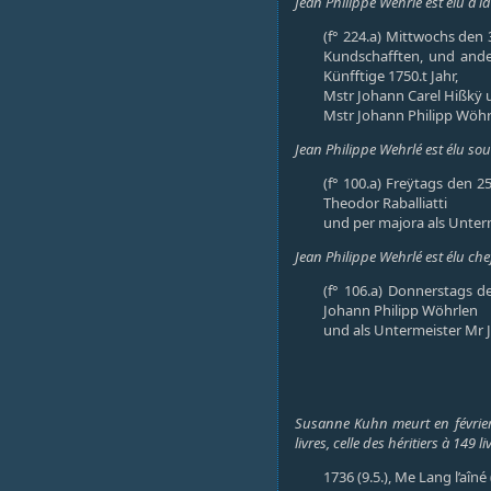
Jean Philippe Wehrlé est élu à l
(f° 224.a) Mittwochs den
Kundschafften, und ande
Künfftige 1750.t Jahr,
Mstr Johann Carel Hißkÿ 
Mstr Johann Philipp Wöhr
Jean Philippe Wehrlé est élu so
(f° 100.a) Freÿtags den 
Theodor Raballiatti
und per majora als Unter
Jean Philippe Wehrlé est élu che
(f° 106.a) Donnerstags 
Johann Philipp Wöhrlen
und als Untermeister Mr 
Susanne Kuhn meurt en février 
livres, celle des héritiers à 149 l
1736 (9.5.), Me Lang l’aîné