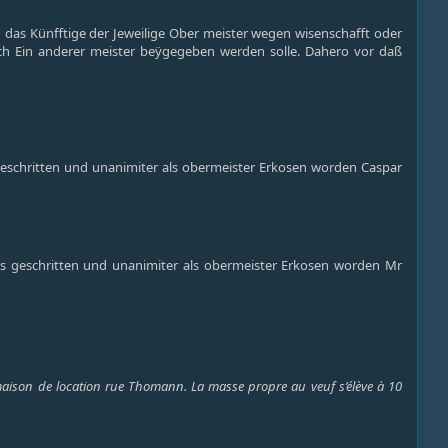
 das Künfftige der Jeweilige Ober meister wegen wisenschafft oder
ch Ein anderer meister beÿgegeben werden solle. Dahero vor daß
geschritten und unanimiter als obermeister Erkosen worden Caspar
rs geschritten und unanimiter als obermeister Erkosen worden Mr
 maison de location rue Thomann. La masse propre au veuf s’élève à 10