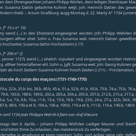
n dem Ehrengeachten Johann Philipp Wörlen, dem ledigen Steinhauer Maure
 Susanna Dattin gebohrne Kuhnin weÿl. Joh: Heinrich Datten des geweß
in Andern theils – Actum Straßburg augg Montag d. 22. Martÿ A° 1734 [unterz
. f° 15-v n° 10)
nÿ seind (…) in den Ehestand eingesegnet worden Joh: Philipp Wehrlen de
burgers allhier ehel. Sohn u. Frau Susanna weil. Heinrich Datten geweßten
 hochzeiter, Susanna dattin hochzeiterin (i 17)
. f° 206 n° 2)
enner 1727] seind (…) ehelich copuliert und eingesegnet worden Heinrich D
 allhier hinterlaßener ehl. Sohn u. Jgfr. Susanna weil. Joh: Georg Kuhnen 
 datt als hoch Zeidern Susanna Kuhnen hosch Zeiden (i 211) – Proclamation, S
rotocole du corps des maçons (1731-1749-1770)
a, 22.b, 25.b bis, 28.b, 40.b, 45.a, 51.a, 52.b, 61.b, 65.b, 73.b, 74.a, 75.b, 76.a,
179.b, 183.b, 188.b, 189.b, 202.a, 203.a, 204.a, 205.b, 207.b, 212.b, 215.a, 217.a,
 5.a, 7.b, 8.b, 10.a, 11.b, 13.a, 15.b, 16.b, 19.b, 23.b, 24.a, 27.a, 32.b, 34.b, 36.
, 87.b, 88.b, 100.a et b, 104.a, 106.a, 109.b, 110.a et b, 111.b, 114.a, 140.b, 148.b
 avril 1734 Jean Philippe Wehrlé à faire son chef d’œuvre
nstags den 6. Aprilis – Johann Philipp Wöhrlen Lediger Maurer und Stei
, vnd bittet Ihme Zu erlauben, das meisterstück Zu verfertigen.
erselbe in ansehung er eines meisters Sohn, vnd anbeÿ seine Jahr deßen 