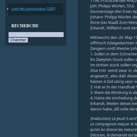
1734, Protocole des Maçon
Joh: Philipp Wörlen, 55.b
Livre des communaux (1587)
Donnerstags den 5.ten Apr
Johann Philipp Wörlen der
Ihme das Maaß Zum Meist
RECHERCHE
Erkandt, Willfahrt und d
Mittwochs den 26. Maji 1
offthoch Edelgedachten H
Zangern undt Meister Joh
1. Sollen in dem Schnecke
Im Zweÿten Stock sollen se
Im dritten stock sollen seÿ
Dise tritt seind zwar in 
angesetzt, also daß diese
Kasten 4 Zoll übrig seÿn s
2. Hat er In der Handhab
3. Ware die Windung in d
4. Hätte die eintheilung 
Erkandt, Weilen dieses k
davon habe, alß solle de
(traduction) Le jeudi 5 avr
Le compagnon maçon et taill
qu’on lui donne les mesure
Décision, la demande est ac