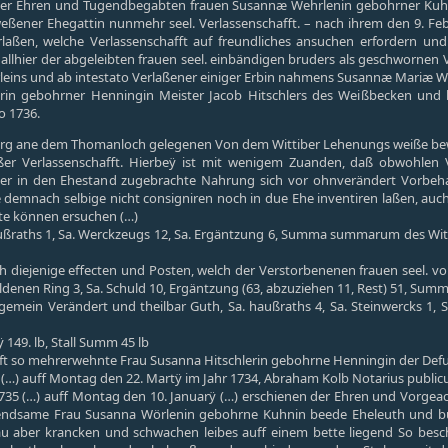
der Ehren und Tugendbegabten frauen Susannæ Wehrlenin gebohrner Kuhni
ßener Ehegattin nunmehr seel. Verlassenschafft. – nach ihrem den 9. Feb
verlaßen, welche Verlassenschafft auf freundliches ansuchen erfordern u
llhier der abgeleibten frauen seel. einbändigen bruders als geschwornen
rleins und ab intestato Verlaßener einiger Erbin nahmens Susannæ Mariæ We
rin gebohrner Henningin Meister Jacob Hitschlers des Weißbecken und bu
o 1736.
aßburg ane dem Thomanloch gelegenen Von dem Wittiber Lehenungs weiße b
eßer Verlassenschafft. Hierbeÿ ist mit wenigem Zuanden, daß obwohlen
er in den Ehestand zugebrachte Nahrung sich vor ohnverändert Vorbeha
ie demnach selbige nicht consigniren noch in due Ehe inventiren laßen,
te können ersuchen (…)
ußraths 1, Sa. Werckzeugs 12, Sa. Ergäntzung 6, Summa summarum des Witt
 diejenige effecten und Posten, welch der Verstorbenenen frauen seel. v
 Goldenen Ring 3, Sa. Schuld 10, Ergäntzung (63, abzuziehen 11, Rest) 51, S
gemein Verändert und theilbar Guth, Sa. haußraths 4, Sa. Steinwercks 1,
ÿ 149. lb, Stall Summ 45 lb
 so mehrerwehnte Frau Susanna Hitschlerin gebohrne Henningin der Defun
(…) auff Montag den 22. Martÿ im Jahr 1734, Abraham Kolb Notarius publicu
r 1735 (…) auff Montag den 10. Januarÿ (…) erschienen der Ehren und Vorge
endsame Frau Susanna Wörlenin gebohrne Kuhnin beede Eheleuth und bu
rau aber krancken und schwachen leibes auff einem bette liegend So be