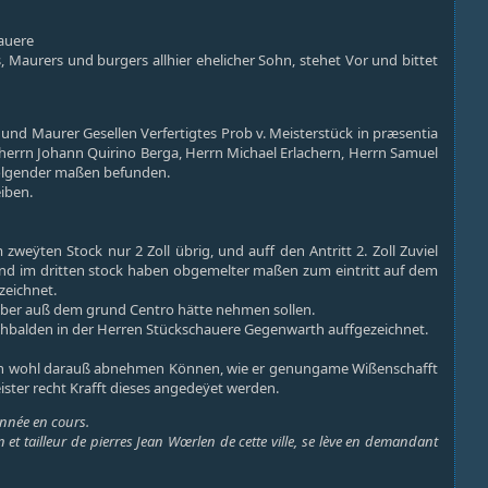
hauere
 Maurers und burgers allhier ehelicher Sohn, stehet Vor und bittet
nd Maurer Gesellen Verfertigtes Prob v. Meisterstück in præsentia
errn Johann Quirino Berga, Herrn Michael Erlachern, Herrn Samuel
folgender maßen befunden.
eiben.
zweÿten Stock nur 2 Zoll übrig, und auff den Antritt 2. Zoll Zuviel
, und im dritten stock haben obgemelter maßen zum eintritt auf dem
zeichnet.
aber auß dem grund Centro hätte nehmen sollen.
ichbalden in der Herren Stückschauere Gegenwarth auffgezeichnet.
ß man wohl darauß abnehmen Können, wie er genungame Wißenschafft
ter recht Krafft dieses angedeÿet werden.
année en cours.
et tailleur de pierres Jean Wœrlen de cette ville, se lève en demandant