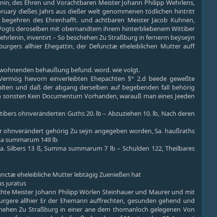
n, des Ehren und Vorachtbaren Meister Johann Philipp Wehrlens,
ruarÿ dießes Jahrs aus dießer welt genommenen tödlichen hintritt
nd begehren des Ehrenhafft. und achtbaren Meister Jacob Kuhnen,
 Vogts deroselben mit obernandtem ihrem hinterbliebenem Wittiber
hrlenin, inventirt – So beschehen Zu Straßburg in fernerm beÿseÿn
rgers allhier Ehegattin, der Defunctæ eheleiblichen Mutter auff
ewohnenden behaußung befund. word. wie volgt.
 Vermög hievorn einverleibten Ehepachten §° 2.d beede geweßte
lten und daß der abgang derselben auf begebenden fall behörig
 auch sonsten Kein Documentum Vorhanden, warauß man eines Jeeden
ibers ohnveränderten Guths 20. lb – Abzuziehen 10. lb, Nach deren
or ohnverändert gehörig Zu seÿn angegeben worden, Sa. haußraths
umma summarum 149 lb
 Sa. Silbers 13 ß, Summa summarum 7 lb – Schulden 122, Theilbares
ctæ eheleibliche Mutter lebtägig Zuenießen hat
s juratus
achte Meister Johann Philipp Wörlen Steinhauer und Maurer und mit
rgere allhier Er der Ehemann auffrechten, gesunden gehend und
schehen Zu Straßburg in einer ane dem thomanloch gelegenen Von