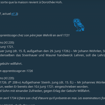
 sorte que la maison revient à Dorothée Hoh.
7, actuel
n° 3
)
pprentissage chez son père Jean Wehrlé en avril 1721
s (XI 235)
 Junÿ 1721.
uer Jung (dt. 15. ß, außgathan den 29. Junÿ 1726.) – Mr Johann Wöhrlen, S
 denselben das Steinhauer und Maurer handwerck Lehren, soll die Lehr
gebühr willfahrt.
on apprentissage en 1726
s (XI 235)
726. (f° 208-v) Außgethaner Steinh. Jung (dt. 15. ß.) – Mr Johannes Wörle
n, weilen Er bereits den 10.t Junÿ 1721. eingeschrieben worden.
d Sohn mit einander Zufrieden, gegen Erlag der Gebühr Willfahrt.
 avril 1734 à faire son chef d’œuvre qu’il présente en mai. Les examinateurs fon