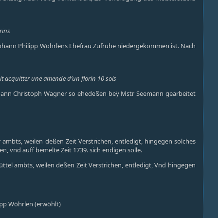
rins
r Johann Philipp Wöhrlens Ehefrau Zufrühe niedergekommen ist. Nach
it acquitter une amende d’un florin 10 sols
 Johann Christoph Wagner so ehedeßen beÿ Mstr Seemann gearbeitet
ambts, weilen deßen Zeit Verstrichen, entledigt, hingegen solches
, vnd auff bemelte Zeit 1739. sich endigen solle.
ttel ambts, weilen deßen Zeit Verstrichen, entledigt, Vnd hingegen
ipp Wöhrlen (erwöhlt)