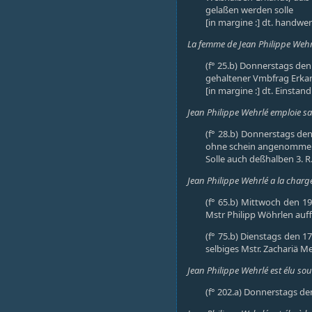
gelaßen werden solle
[in margine :] dt. handwe
La femme de Jean Philippe Wehrl
(f° 25.b) Donnerstags de
gehaltener Vmbfrag Erkand
[in margine :] dt. Einstand 
Jean Philippe Wehrlé emploie san
(f° 28.b) Donnerstags de
ohne schein angenomme
Solle auch deßhalben 3. R. 
Jean Philippe Wehrlé a la charg
(f° 65.b) Mittwoch den 1
Mstr Philipp Wöhrlen auff
(f° 75.b) Dienstags den 1
selbiges Mstr. Zachariä M
Jean Philippe Wehrlé est élu sou
(f° 202.a) Donnerstags d