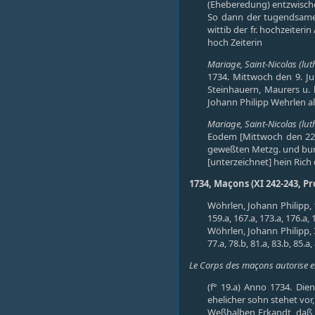
(Eheberedung) entzwische
So dann der tugendsamen
wittib der fr. hochzeiter
hoch Zeiterin
Mariage, Saint-Nicolas (luth
1734. Mittwoch den 9. Ju
Steinhauern, Maurers u. 
Johann Philipp Wehrlen als
Mariage, Saint-Nicolas (luth
Eodem [Mittwoch den 22. J
geweßten Metzg. und burg.
[unterzeichnet] hein Rich
1734, Maçons (XI 242-243, P
Wöhrlen, Johann Philipp, 19.
159.a, 167.a, 173.a, 176.a, 
Wöhrlen, Johann Philipp, 3.a,
77.a, 78.b, 81.a, 83.b, 85.a
Le Corps des maçons autorise en
(f° 19.a) Anno 1734. Die
ehelicher sohn stehet vor
Weßhalben Erkandt, daß d