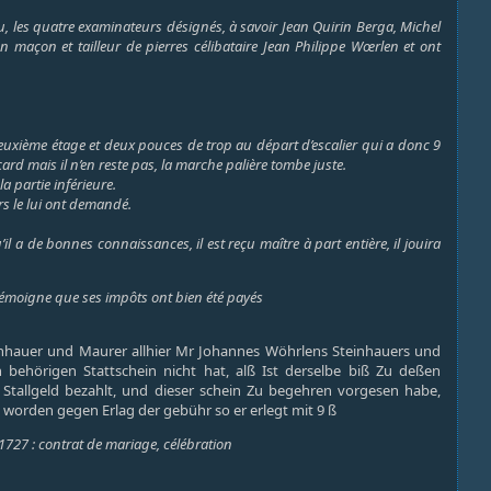
bu, les quatre examinateurs désignés, à savoir Jean Quirin Berga, Michel
 maçon et tailleur de pierres célibataire Jean Philippe Wœrlen et ont
euxième étage et deux pouces de trop au départ d’escalier qui a donc 9
ard mais il n’en reste pas, la marche palière tombe juste.
la partie inférieure.
urs le lui ont demandé.
a de bonnes connaissances, il est reçu maître à part entière, il jouira
el témoigne que ses impôts ont bien été payés
teinhauer und Maurer allhier Mr Johannes Wöhrlens Steinhauers und
n behörigen Stattschein nicht hat, alß Ist derselbe biß Zu deßen
Stallgeld bezahlt, und dieser schein Zu begehren vorgesen habe,
orden gegen Erlag der gebühr so er erlegt mit 9 ß
1727 : contrat de mariage, célébration