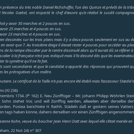
 présence du très noble Daniel Richshoffer, l’un des Quinze et prévôt de la tri
 Nicolas Gœbel, ont inspecté le chef d’œuvre qu’a réalisé le susdit compagnon
il doit y avoir 30 marches et 2 pouces en sus.
 avoir 25 marches et 4 pouces en sus.
y avoir 23 marches et 4 pouces en sus.
en dessinées sur les trois plans mais il y a deux pouces seulement en sus au d
 en avoir que 7. Au troisième étage il devait rester 4 pouces pour accéder au plac
ions de la rampe d’escalier par le centre dissimulé alors qu’il aurait dû se référer à 
scalier à la française n’est pas indiqué mais il l’a dessiné dès que les examinate
r la symétrie qu’il ne l’a fait.
 sont secondaires et que le candidat a apporté des réponses qui prouvent qu’il 
s les prérogatives d’un maître.
utaire. Le certificat de la Taille n’a pas encore été établi mais l’assesseur Stæd
s (XI 236)
tembris 1734. (f° 162) E. Neu Zünfftiger – Mr. Johann Philipp Wöhrlen S
r Sohn stehet Vor, und will Zünfftig werden, allweilen aber derselbe de
den. Postea berichtete H Rathh. Städeln daß er gestern seines Vatters 
n tags haben könne, dahero derselben vor einen Zünfftigen angenommen w
anne Kuhn, veuve du boucher Jean Henri Datt avec lequel elle s’était mariée en 
raham, 22 Not 24) n° 307