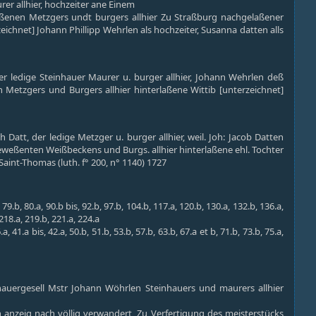
r allhier, hochzeiter ane Einem
enen Metzgers undt burgers allhier Zu Straßburg nachgelaßener
eichnet] Johann Phillipp Wehrlen als hochzeiter, Susanna datten alls
r ledige Steinhauer Maurer u. burger allhier, Johann Wehrlen deß
 Metzgers und Burgers allhier hinterlaßene Wittib [unterzeichnet]
att, der ledige Metzger u. burger allhier, weil. Joh: Jacob Datten
geweßenten Weißbeckens und Burgs. allhier hinterlaßene ehl. Tochter
aint-Thomas (luth. f° 200, n° 1140) 1727
 79.b, 80.a, 90.b bis, 92.b, 97.b, 104.b, 117.a, 120.b, 130.a, 132.b, 136.a,
 218.a, 219.b, 221.a, 224.a
a, 41.a bis, 42.a, 50.b, 51.b, 53.b, 57.b, 63.b, 67.a et b, 71.b, 73.b, 75.a,
nhauergesell Mstr Johann Wöhrlen Steinhauers und maurers allhier
anzeig nach völlig verwandert, Zu Verfertigung des meisterstücks