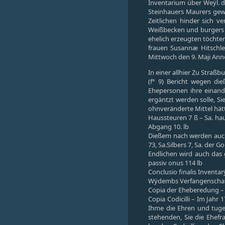
Inventarium über Weÿl. 
Steinhauers Maurers gewe
Zeitlichen hinder sich 
Weißbecken und burgers a
ehelich erzeugten töchte
frauen Susannæ Hitschle
Mittwoch den 9. Maji Ann
In einer allhier Zu Str
(f° 9) Bericht wegen di
Ehepersonen ihre einand
ergäntzt werden solle, S
ohnveränderte Mittel hät
Haussteuren 7 ß – Sa. ha
Abgang 10. lb
Dießem nach werden auch
73, Sa.Silbers 7, Sa. der
Endlichen wird auch das 
passiv onus 114 lb
Conclusio finalis Inventar
Wÿdembs Verfangenschaft
Copia der Eheberedung – 
Copia Codicilli – Im Jah
Ihme die Ehren und tug
stehenden, Sie die Ehef