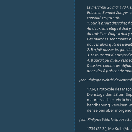
Le mercredi 26 mai 1734, en
Erlacher, Samuel Zanger et
constaté ce qui suit.
1. Sur le projet d’escalier, 
Au deuxième étage il doit y
Au troisième étage il doit 
Ces marches sont toutes bi
pouces alors qu’il ne devait
2. Il a fait passer les jonct
3. Le tournant du projet d’e
4. Il aurait pu mieux respecte
Décision, comme les défauts
donc dès à présent de toute
Jean Philippe Wehrlé devient trib
1734, Protocole des Maçon
Dienstags den 28.ten Sep
maurers allhier eheliche
handhabung Verwisen wor
denselben aber morgende
Jean Philippe Wehrlé épouse Sus
1734 (22.3.), Me Kolb (Ab