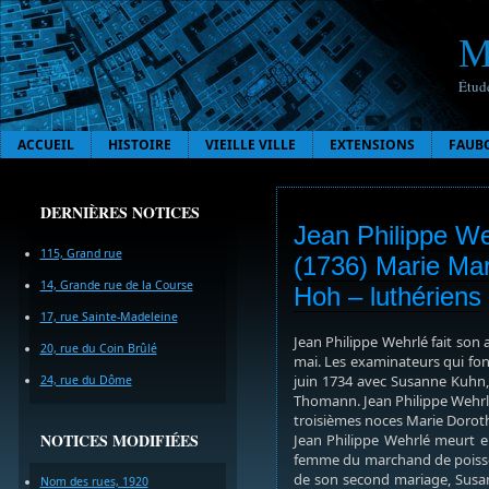
M
Étude
ACCUEIL
HISTOIRE
VIEILLE VILLE
EXTENSIONS
FAUB
DERNIÈRES NOTICES
Jean Philippe We
115, Grand rue
(1736) Marie Mar
14, Grande rue de la Course
Hoh – luthériens
17, rue Sainte-Madeleine
Jean Philippe Wehrlé fait son 
20, rue du Coin Brûlé
mai. Les examinateurs qui font
juin 1734 avec Susanne Kuhn, 
24, rue du Dôme
Thomann. Jean Philippe Wehrlé
troisièmes noces Marie Dorothé
NOTICES MODIFIÉES
Jean Philippe Wehrlé meurt e
femme du marchand de poisson
de son second mariage, Susa
Nom des rues, 1920