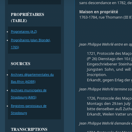
sans descendance en 1782, de
Maison en propriété
PROPRIÉTAIRES
1763-1784, rue Thomann (III 8
(TABLE)
Proprietaires (A-Z)
Propriétaires (plan Blondel,
Jean Philippe Wehrlé entre en a
1765)
1721, Protocole des Maçon
(f° 26) Dienstags den 10.t
SOURCES
Eingeschriebener Steinha
Jüngsten Sohn, und will
Inscription.
Archives départementales du
Erkandt, gegen Erlag der 
Bas-Rhin (ADBR)
Jean Philippe Wehrlé termine s
Archives municipales de
Strasbourg (AMS)
1726, Protocole des Maçon
Montags den 29.ten Julÿ 1
Registres paroissiaux de
bitte denselben auß Zuthu
Strasbourg
Erkandt, Weilen Vatter un
Jean Philippe Wehrlé demande en
TRANSCRIPTIONS