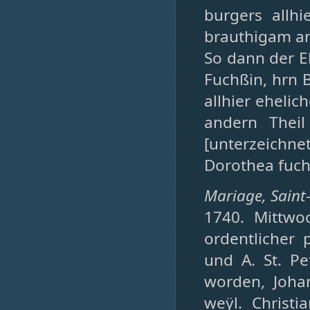
burgers allh
brauthigam a
So dann der 
Fuchßin, hrn
allhier ehelic
andern Theil
[unterzeichn
Dorothea fuchs
Mariage, Saint-
1740. Mittwo
ordentlicher
und A. St. Pe
worden, Joha
weÿl. Christ