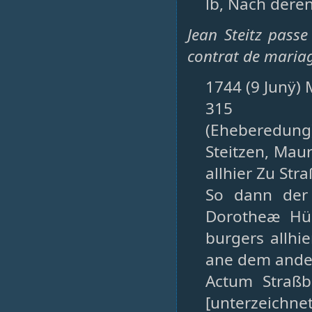
lb, Nach dere
Jean Steitz pass
contrat de mariag
1744 (9 Junÿ) 
315
(Eheberedun
Steitzen, Mau
allhier Zu St
So dann der
Dorotheæ Hün
burgers allhie
ane dem ander
Actum Straßb
[unterzeichnet