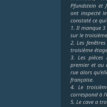
Pfundstein et 
ont inspecté le
constaté ce qui 
1. Il manque 3 
sur le troisièm
2. Les fenêtre
troisième étage,
3. Les pièces 
premier et au 
rue alors qu’ell
française.
4. Le troisiè
correspond à l’
5. Le cave a tr