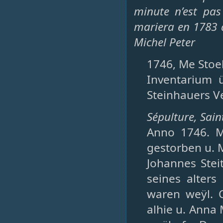
minute n’est pas
mariera en 1783 a
Michel Peter
1746, Me Stoeb
Inventarium 
Steinhauers Ve
Sépulture, Sain
Anno 1746. Mi
gestorben u. M
Johannes Stei
seines alters
waren weÿl. C
alhie u. Anna 