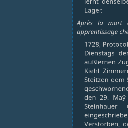
lernt densel
Lager.
Après la mort d
apprentissage che
1728, Protoco
Dienstags de
außlernen Zug
Kiehl Zimmer
Steitzen dem
geschwornener
den 29. Maÿ
Steinhauer
eingeschrieb
Verstorben, 