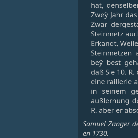
hat, denselb
Zweÿ Jahr das
Zwar dergest
Steinmetz auc
Erkandt, Weil
Steinmetzen 
beÿ best geh
daß Sie 10. R
eine raillerie
in seinem g
außlernung d
R. aber er abs
Samuel Zanger dél
en 1730.