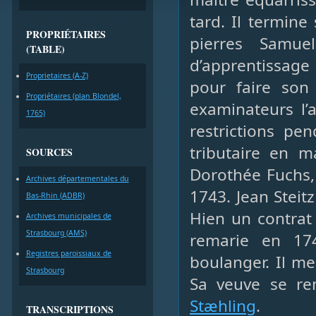
tard. Il termine
PROPRIÉTAIRES
pierres Samue
(TABLE)
d’apprentissage 
Proprietaires (A-Z)
pour faire son
Propriétaires (plan Blondel,
examinateurs l
1765)
restrictions pe
tributaire en m
SOURCES
Dorothée Fuchs, 
Archives départementales du
1743. Jean Steit
Bas-Rhin (ADBR)
Hien un contrat
Archives municipales de
Strasbourg (AMS)
remarie en 174
Registres paroissiaux de
boulanger. Il me
Strasbourg
Sa veuve se r
Stæhling
.
TRANSCRIPTIONS