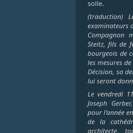
solle.
(traduction) 
examinateurs d
Compagnon maç
Steitz, fils de
bourgeois de c
les mesures de
Décision, sa d
lui seront don
Le vendredi 1
Joseph Gerber
pour l’année en
de la cathédr
architecte, t