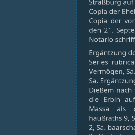
Straßburg auf
Copia der Ehe
Copia der vo
den 21. Sept
Notario schrif
Ergäntzung d
Series rubric
Vermögen, Sa. 
Sa. Ergäntzu
Dießem nach w
die Erbin au
Massa als d
haußraths 9, S
2, Sa. baarsc