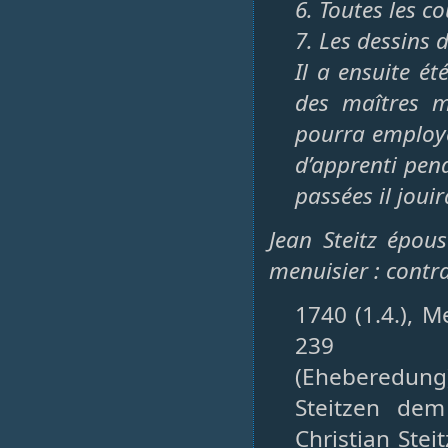
6. Toutes les c
7. Les dessins 
Il a ensuite é
des maîtres m
pourra employ
d’apprenti pend
passées il joui
Jean Steitz épou
menuisier : contr
1740 (1.4.), M
239
(Eheberedung
Steitzen dem
Christian Ste