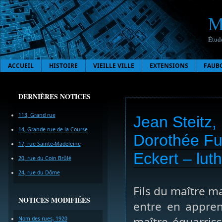
M
Étude
ACCUEIL
HISTOIRE
VIEILLE VILLE
EXTENSIONS
FAUB
DERNIÈRES NOTICES
113, Grand rue
Jean Steitz,
14, Grande rue de la Course
Dorothée Fu
17, rue Sainte-Madeleine
Eckert – lut
20, rue du Coin Brûlé
24, rue du Dôme
Fils du maître m
NOTICES MODIFIÉES
entre en appren
maître équarris
Nom des rues, 1920