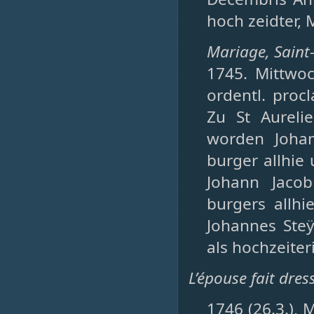
hoch zeidter, 
Mariage, Saint-
1745. Mittwo
ordentl. pro
Zu St Aureli
worden Johan
burger allhie
Johann Jaco
burgers allhi
Johannes Steÿ
als hochzeiter
L’épouse fait dres
1746 (26.3.), 