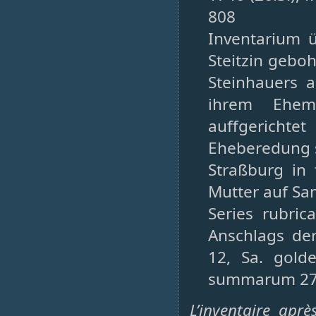
808
Inventarium 
Steitzin gebo
Steinhauers 
ihrem Ehem
auffgerichte
Eheberedung s
Straßburg in
Mutter auf Sa
Series rubric
Anschlags de
12, Sa. gold
summarum 27
L’inventaire apr