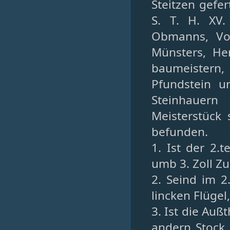
Steitzen gefer
S. T. H. XV.
Obmanns, Von
Münsters, He
baumeistern
Pfundstein u
Steinhauer
Meisterstück
befunden.
1. Ist der 2.
umb 3. Zoll Z
2. Seind im 2
lincken Flügel
3. Ist die Au
andern Stock,