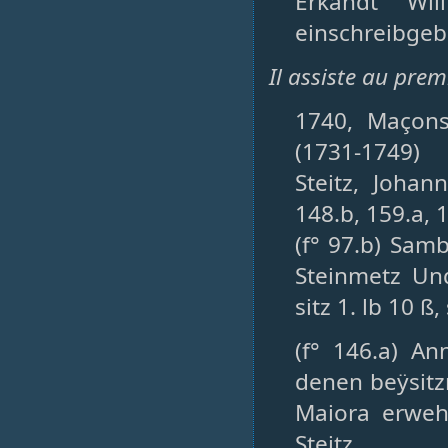
Erkandt Wil
einschreibgeb
Il assiste au pre
1740, Maçons
(1731-1749)
Steitz, Johan
148.b, 159.a, 
(f° 97.b) Sam
Steinmetz Un
sitz 1. lb 10 
(f° 146.a) A
denen beÿsitz
Maiora erweh
Steitz