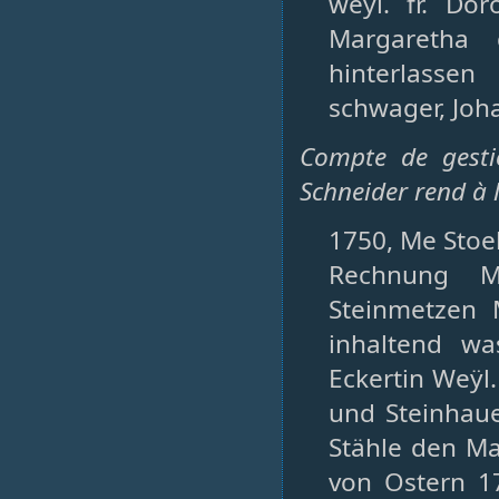
weÿl. fr. Do
Margaretha 
hinterlassen 
schwager, Joha
Compte de gestio
Schneider rend à l
1750, Me Stoeb
Rechnung Me
Steinmetzen 
inhaltend w
Eckertin Weÿl
und Steinhaue
Stähle den Ma
von Ostern 