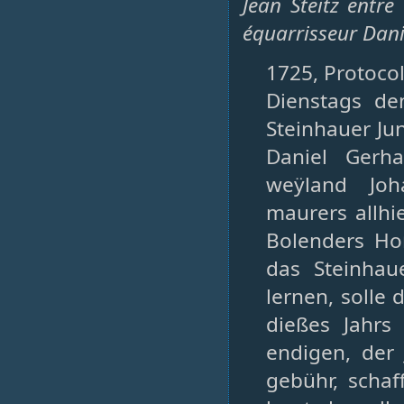
Jean Steitz entr
équarrisseur Dan
1725, Protoco
Dienstags de
Steinhauer Jun
Daniel Gerha
weÿland Joh
maurers allhi
Bolenders Hoß
das Steinhau
lernen, solle
dießes Jahrs
endigen, der
gebühr, schaf