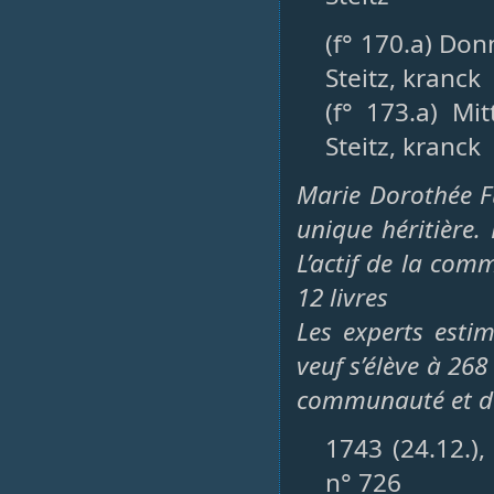
(f° 170.a) Do
Steitz, kranck
(f° 173.a) M
Steitz, kranck
Marie Dorothée F
unique héritière. 
L’actif de la comm
12 livres
Les experts esti
veuf s’élève à 268 
communauté et du v
1743 (24.12.)
n° 726