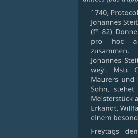
1740, Protocol
Johannes Steit
(f° 82) Donn
pro hoc an
zusammen.
Johannes Stei
weÿl. Mstr. 
Maurers und b
Sohn, stehet
Meisterstück 
Erkandt, Willf
einem besonde
Freÿtags de