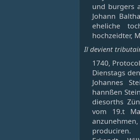
und burgers a
Johann Balth
eheliche toc
hochzeidter, M
Il devient tributa
1740, Protoco
Dienstags den 
Johannes Ste
hannßen Stein
diesorths Zün
vom 19.t Mar
anzunehmen,
produciren.