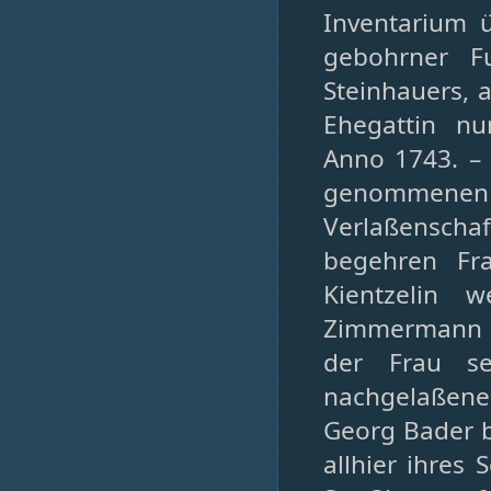
Inventarium 
gebohrner F
Steinhauers, 
Ehegattin nu
Anno 1743. – 
genommenen tö
Verlaßenschaf
begehren Fr
Kientzelin 
Zimmermann un
der Frau se
nachgelaßene
Georg Bader b
allhier ihres 