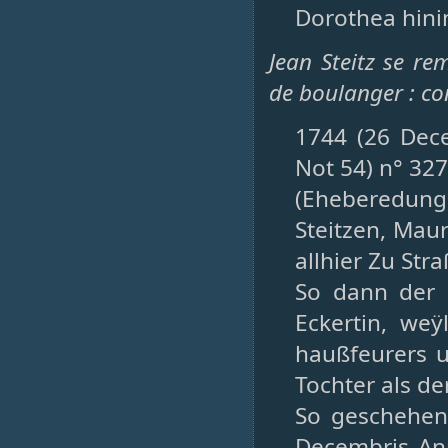
Dorothea hinin
Jean Steitz se re
de boulanger : co
1744 (26 Dece
Not 54) n° 327
(Eheberedun
Steitzen, Mau
allhier Zu St
So dann der 
Eckertin, we
haußfeurers u
Tochter als de
So geschehen 
Decembris Ann