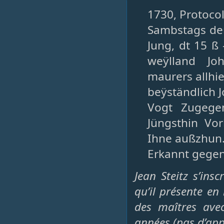
1730, Protoco
Sambstags den
Jung, dt 15 ß
weÿlland Jo
maurers allhi
beÿständlich 
Vogt Zugege
Jüngsthin Vo
Ihne außzhun
Erkannt gegen 
Jean Steitz s’ins
qu’il présente e
des maîtres avec
années (pas d’ap