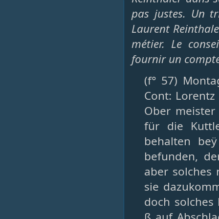
pas justes. Un t
Laurent Reinthale
métier. Le conse
fournir un compte
(f° 57) Mont
Cont: Lorentz
Ober meister 
für die Kutt
behalten beÿ
befunden, der
aber solches 
sie dazukomme
doch solches
ß auf Abschla