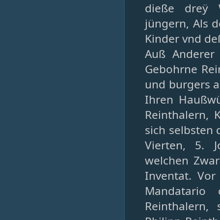
dieße dreÿ 
jüngern, Als 
Kinder vnd de
Auß Anderer 
Gebohrne Rein
und burgers al
Ihren Haußwür
Reinthalern,
sich selbsten
Vierten, 5. 
welchen Zwar
Inventat. Vo
Mandatario c
Reinthalern,