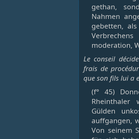
gethan, son
Nahmen angeg
gebetten, al
Verbrechens 
moderation, W
Le conseil décid
frais de procédu
que son fils lui 
(f° 45) Donn
Rheinthaler
Gülden unko
auffgangen, w
Von seinem 