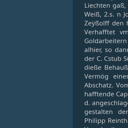
Liechten gaß,
Weiß, 2.s. n 
Zeÿßolff den
Verhafftet 
Goldarbeitern
alhier, so da
der C. Cstub S
dieße Behauß
Vermög einer
Abschatz. Vom
hafftende Cap
d. angeschlag
gestalten d
Philipp Reinth