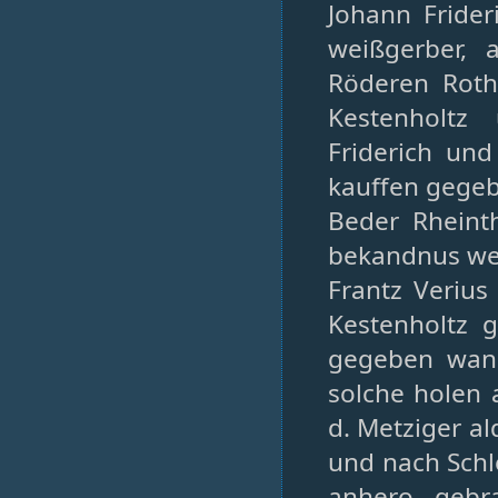
Johann Frider
weißgerber, 
Röderen Roth
Kestenholtz
Friderich un
kauffen gege
Beder Rheint
bekandnus wer
Frantz Veriu
Kestenholtz g
gegeben wann
solche holen
d. Metziger al
und nach Schl
anhero gebr