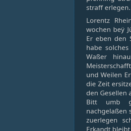
straff erlegen.
Lorentz Rhei
wochen beÿ J
Er eben den 
habe solches
Waßer hinau
Meisterschafft
und Weilen E
die Zeit ersit
den Gesellen a
Bitt umb g
nachgelaßen se
zuerlegen sc
Erkandt bleibt