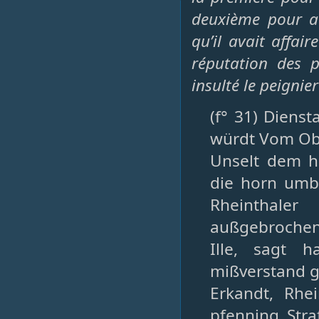
deuxième pour a
qu’il avait affair
réputation des 
insulté le peignie
(f° 31) Dienst
würdt Vom Obe
Unselt dem h
die horn umb
Rheinthale
außgebrochen,
Ille, sagt 
mißverstand g
Erkandt, Rhei
pfenning Stra