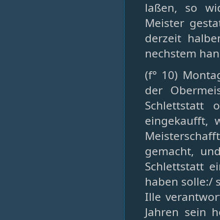
laßen, so w
Meister gesta
derzeit halb
nechstem han
(f° 10) Monta
der Obermeis
Schlettstat
eingekaufft,
Meisterscha
gemacht, und
Schlettstatt 
haben solle:/ 
Ille verantwor
Jahren sein 