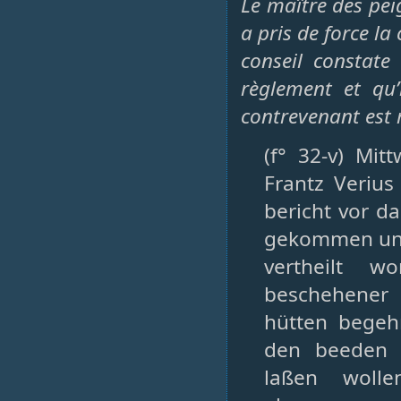
Le maître des peig
a pris de force la 
conseil constate
règlement et qu’
contrevenant est 
(f° 32-v) Mi
Frantz Verius
bericht vor d
gekommen und
vertheilt w
beschehener 
hütten begeh
den beeden g
laßen woll