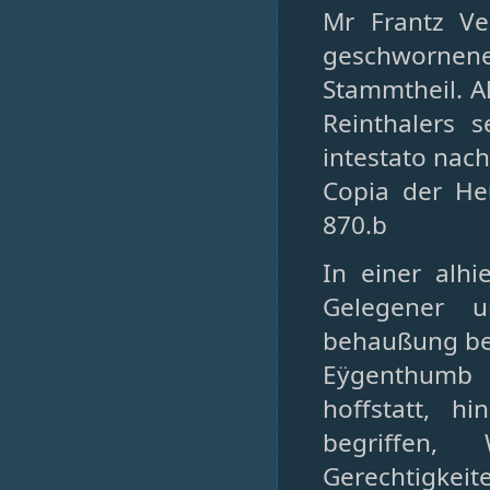
Mr Frantz Ve
geschwornen
Stammtheil. A
Reinthalers 
intestato nac
Copia der Heu
870.b
In einer alh
Gelegener u
behaußung be
Eÿgenthumb 
hoffstatt, h
begriffen,
Gerechtigkeit