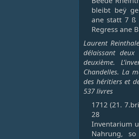
Beede Rheinth
bleibt beÿ ge
ane statt 7 ß
Regress ane B
Laurent Reinthal
délaissant deux
deuxième. L’inv
Chandelles. La ma
des héritiers et d
537 livres
1712 (21. 7.br
28
Inventarium u
Nahrung, so