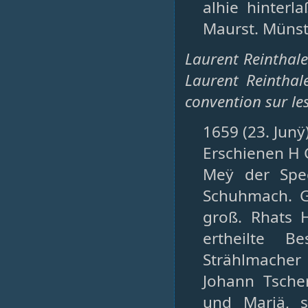
alhie hinterl
Maurst. Münst.
Laurent Reinthale
Laurent Reinthal
convention sur le
1659 (23. Junÿ
Erschienen H G
Meÿ der Spec
Schuhmach. G
groß. Rhats H
ertheilte B
Strählmacher
Johann Tsche
und Mariä, s