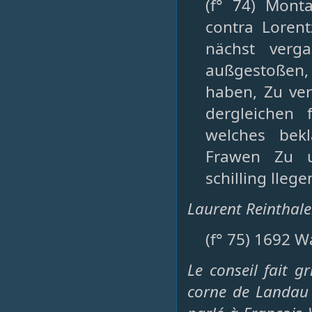
(f° 74) Mont
contra Loren
nächst verg
außgestoßen,
haben, Zu ver
dergleichen 
welches bek
Frawen Zu u
schilling lleg
Laurent Reinthale
(f° 75) 1692 
Le conseil fait gr
corne de Landau 