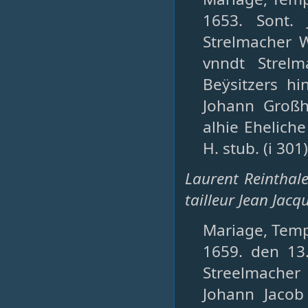
1653. Sont. 
Strelmacher W
vnndt Strel
Beÿsitzers hi
Johann Großh
alhie Ehelich
H. stub. (i 301)
Laurent Reinthale
tailleur Jean Jacq
Mariage, Templ
1659. den 13.
Streelmacher 
Johann Jacob