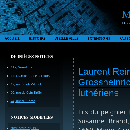
M
Étude
ACCUEIL
HISTOIRE
VIEILLE VILLE
EXTENSIONS
FAUB
DERNIÈRES NOTICES
115, Grand rue
Laurent Rein
14, Grande rue de la Course
Grossheinric
17, rue Sainte-Madeleine
luthériens
20, rue du Coin Brûlé
24, rue du Dôme
Fils du peignier
NOTICES MODIFIÉES
Susanne Brand,
1659 Marie Gros
Nom des rues, 1920