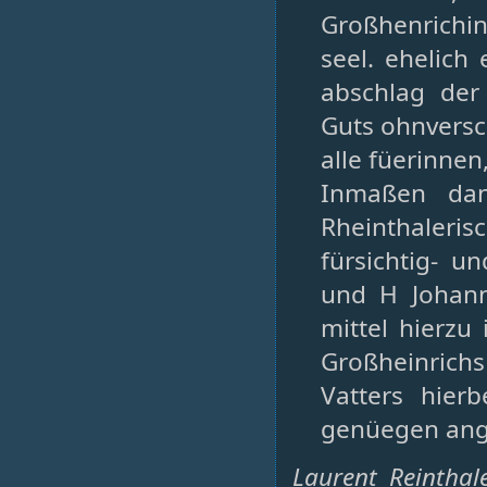
Großhenrich
seel. ehelich
abschlag der
Guts ohnversch
alle füerinnen
Inmaßen dan
Rheinthaleris
fürsichtig- 
und H Johann 
mittel hierzu
Großheinrich
Vatters hier
genüegen an
Laurent Reinthal