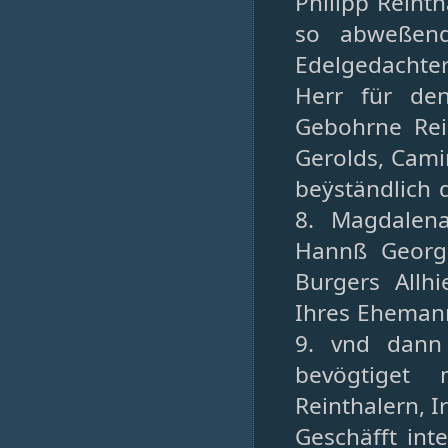
Philipp Rein
so abweßen
Edelgedachter 
Herr für de
Gebohrne Rei
Gerolds, Cami
beÿständlich
8. Magdalen
Hannß Georg
Burgers Allh
Ihres Ehemann
9. vnd dann 
bevögtiget 
Reinthalern, 
Geschäfft int