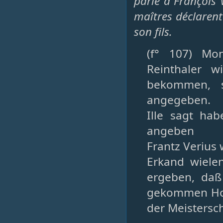
parlé à François V
maîtres déclarent
son fils.
(f° 107) Mo
Reinthaler 
bekommen, s
angegeben.
Ille sagt ha
angeben
Frantz Verius 
Erkand wiele
ergeben, daß
gekommen Horn
der Meistersc