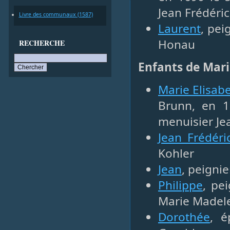
Jean Frédéri
Livre des communaux (1587)
Laurent
, pei
Honau
RECHERCHE
Enfants de Mari
Marie Elisab
Brunn, en 17
menuisier Je
Jean Frédéri
Kohler
Jean
, peignie
Philippe
, pe
Marie Madel
Dorothée
, é