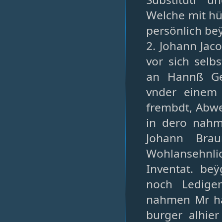
Welche mit hü
persönlich be
2. Johann Jac
vor sich selb
an Hannß Ge
vnder einem 
frembdt, Abwe
in dero nahm
Johann Bra
Wohlansehnlic
Inventat. be
noch Ledige
nahmen Mr ha
burger alhie