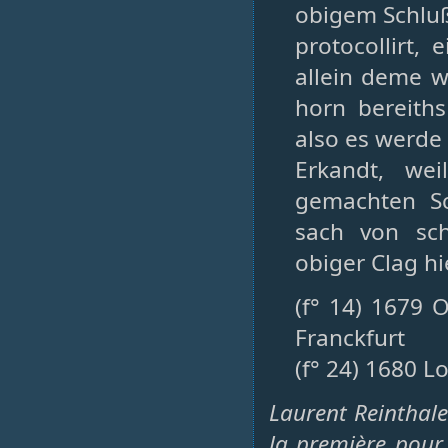
obigem Schluß
protocollirt, 
allein deme w
horn bereiths
also es werde
Erkandt, we
gemachten Sc
sach von sch
obiger Clag hi
(f° 14) 1679 
Franckfurt
(f° 24) 1680 L
Laurent Reinthale
la première pour 