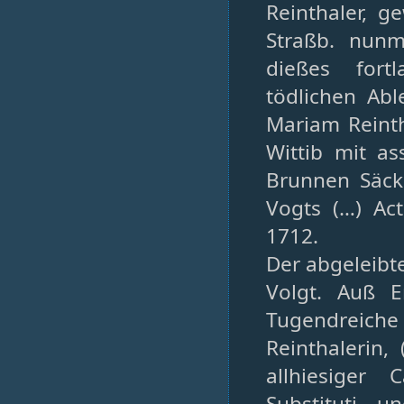
Reinthaler, 
Straßb. nunm
dießes fort
tödlichen Abl
Mariam Reinth
Wittib mit a
Brunnen Säck
Vogts (…) Ac
1712.
Der abgeleibte
Volgt. Auß E
Tugendreic
Reinthalerin,
allhiesiger 
Substituti u