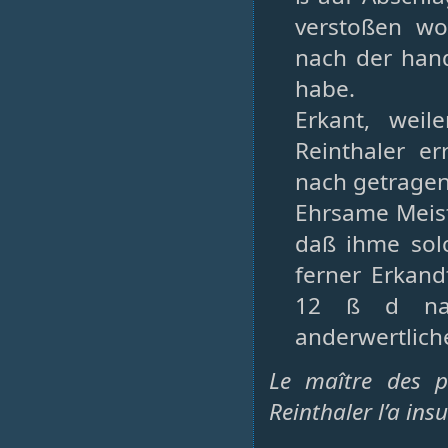
verstoßen w
nach der han
habe.
Erkant, wei
Reinthaler e
nach getragen
Ehrsame Meist
daß ihme sol
ferner Erkand
12 ß d nac
anderwertlich
Le maître des p
Reinthaler l’a ins