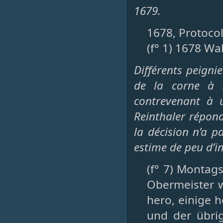
1679.
1678, Protocol
(f° 1) 1678 Wa
Différents peigni
de la corne à S
contrevenant à u
Reinthaler répond
la décision n’a pa
estime de peu d’
(f° 7) Montag
Obermeister w
hero, einige h
und der übri