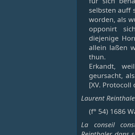
für sich beh
selbsten auff
worden, als w
opponirt si
diejenige Ho
allein laßen 
thun.
Erkandt, wei
geursacht, als
[XV. Protocoll 
Laurent Reinthale
(f° 54) 1686 W
La conseil con
Reinthaler dans s