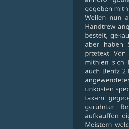
gegeben mithi
Weilen nun a
Handtrew ange
bestelt, geka
aber haben 
prætext Von
mithien sich 
auch Bentz 2 l
angewendeten
unkosten spec
taxam gegeb
gerührter B
aufkauffen ei
Meistern wel