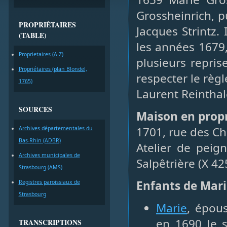
Grossheinrich, pu
PROPRIÉTAIRES
Jacques Strintz.
(TABLE)
les années 1679,
Proprietaires (A-Z)
plusieurs repris
Propriétaires (plan Blondel,
respecter le règ
1765)
Laurent Reinthale
SOURCES
Maison en prop
1701, rue des Ch
Archives départementales du
Bas-Rhin (ADBR)
Atelier de peig
Archives municipales de
Salpêtrière (X 42
Strasbourg (AMS)
Enfants de Mari
Registres paroissiaux de
Strasbourg
Marie
, épou
en 1690 le s
TRANSCRIPTIONS