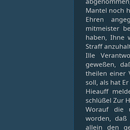
abgenommen,
Mantel noch h
Ehren angeg
mitmeister b
haben, Ihne 
Straff anzuhal
Ille Verantw
geweßen, da
theilen einer
soll, als hat 
Hieauff meld
schlüßel Zur 
Worauf die 
worden, daß 
allein den g