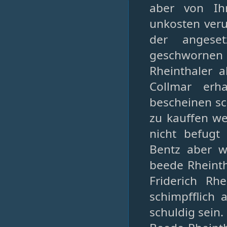
aber von Ih
unkosten veru
der angese
geschwornen E
Rheinthaler a
Collmar erh
bescheinen sc
zu kauffen w
nicht befugt
Bentz aber wi
beede Rheinth
Friderich Rh
schimpfflich 
schuldig sein.