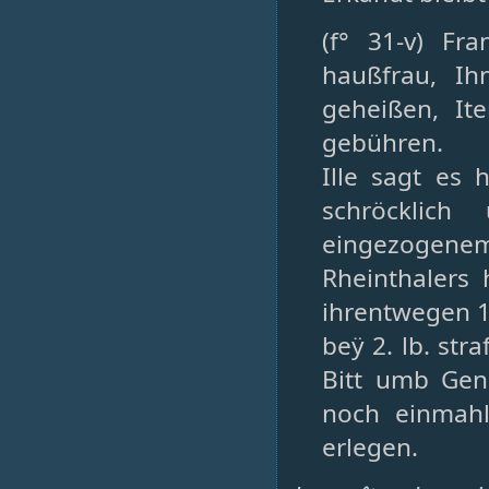
(f° 31-v) Fr
haußfrau, Ih
geheißen, It
gebühren.
Ille sagt es
schröcklich
eingezogenem
Rheinthalers 
ihrentwegen 15
beÿ 2. lb. str
Bitt umb Gena
noch einmahl
erlegen.