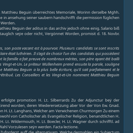
 H. Matthieu Beguin überreichtes Memoriale, Worinn derselbe Mghh.
 in ansehung seiner saubern handschrifft die permission füglichen
n Werden.
hieu Beguin der aditus in das archiv jedoch ohne einig. Salario biß
auglich seÿe oder nicht, Vergönnet Worden, promisit d. 18. Novbr.
s, son poste vacant est à pourvoir. Plusieurs candidats se sont inscrits
ire était luthérien. Il s’agit de choisir l’un des candidats qui possèdent
nt la famille a fait preuve de nombreux mérites, son père ayant été bailli
des Vingt-et-Un. Le préteur Müllenheim prend ensuite la parole, souligne
 Matthieu Beguin a la plus belle écriture, qu’il sait parfaitement et le
e rétribué. Les Conseillers et les Vingt-et-Un nomment Matthieu Beguin
 erfolgte promotion H. Lt. Silberrards Zu der Adjunctur beÿ der
 vacirend worden, deren Wiederersetzung aber Vor der Von Ew. Gnad.
 Von H. Lt. Langhans, Welcher am Verwichenen Churmorgen Zu einem
sowohl von Catholischer als Evangelischer Religion, benandtlichen H.
, H. Lt. Wildermouth, H. Lt. Boecler, H. Lt. Wagner durch schrifftl. ad
hl Vorzulesen seÿn werden. Facta lectione.
Zuforderst auff die alternativam, Welche dermahlen ein Subjectum