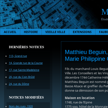
M
Étude
ACCUEIL
HISTOIRE
VIEILLE VILLE
EXTENSIONS
FAUB
DERNIÈRES NOTICES
Matthieu Beguin, 
113, Grand rue
Marie Philippine
14, Grande rue de la Course
Fils du marchand Louis Beguin
17, rue Sainte-Madeleine
Ville. Les Conseillers et les V
20, rue du Coin Brûlé
décembre 1744 Catherine Hélèn
Matthieu Beguin est nommé gref
24, rue du Dôme
Basse Alsace et greffier du P
donne sa démission de son poste
NOTICES MODIFIÉES
Maison en location
1748, rue de l’Epine
1775 sqq, hôtel de la Monnaie
Nom des rues, 1920