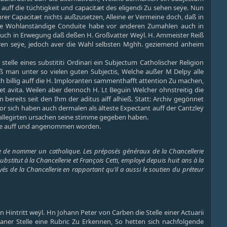
 auff die tüchtigkeit und capacitæt des eligendi Zu sehen seÿe. Nun
rer Capacitæt nichts außzusetzen, Alleine er Vermeine doch, daß in
eine Wohlanständige Conduite habe vor anderen Zumahlen auch in
 auch in Erwegung daß deßen H. Großvatter Weÿl. H. Ammeister Reiß
diren seÿe, jedoch aver die Wahl selbsten Mghh. geziemend anheim
telle eines substititi Ordinari ein Subjectum Catholischer Religion
aß man unter so vielen guten Subjectis, Welche außer M Delpy alle
ch billig auff die H. Imploranten sammenthafft attention Zu machen,
t avita. Weilen aber dennoch H. Lt Beguin Welcher ohnstreitig die
reits seit den Ihm der aditus aiff alhieß. Statt: Archiv gegönnet
Vor sich haben auch dermalen als älteste Expectant auff der Cantzleÿ
rstallegirten ursachen seine stimme gegeben haben.
ariæ auff und angenommen worden.
xige de nommer un catholique. Les préposés généraux de la Chancellerie
ubstitut à la Chancellerie et François Cetti, employé depuis huit ans à la
s de la Chancellerie en rapportant qu’il a aussi le soutien du préteur
n Hintritt weÿl. Hn Johann Peter von Carben die Stelle einer Actuarii
ner Stelle eine Rubric Zu Erkennen, So hetten sich nachfolgende