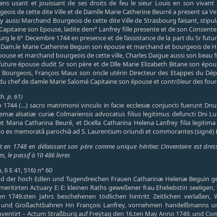
ans usant et jouissant de ses droits de feu le sieur Louis en son vivant 
ois de cette dite Ville et de Damlle Marie Catherine Beurré a present sa Veu
ey aussi Marchand Bourgeois de cette dite Ville de Strasbourg faisant, stipu
Capitaine son Epouse, ladite dem° Lanfrey fille presente et de son Consen
urg le 6° Decembre 1744 en presence et de l’assistance de la part du Sr fut
e Dam.le Marie Catherine Beguin son épouse et marchand et bourgeois de Ha
use et marchand bourgeois de cette ville, Charles Daigue aussi son beau f
 future épouse dudit Sr son père et de Dlle Marie Elizabeth Bitane son ép
Bourgeois, François Maux son oncle utérin Directeur des Etappes du Dépa
du chef de damle Marie Salomé Capitaine son épouse et contrôleur des four
h. p. 61)
1744 (…) sacro matrimonii vinculo in facie ecclesiæ conjuncti fuerunt D
emæ alsatiæ curiæ Colmariensis advocatus filius legitimus defuncti Dni Lu
 et Maria Catharina Beuré, et Dcella Catharina Helena Lanfrey filia legitim
o ex memoratâ parochiâ ad S. Laurentium oriundi et commorantes (signé) Be
 en 1748 en délaissant son père comme unique héritier. L’inventaire est dress
, le passif à 10 486 livres
, 6 E 41, 516) n° 60
d der hoch Edlen und Tugendreichen Frauen Catharinæ Helenæ Beguin ge
lmeritirten Actuary E: E: kleinen Raths geweßener frau Eheliebstin seeligen
n 1749.sten Jahrs beschehenen tödlichen hintritt Zeitlichen verlaßen,
 und Großachtbahren Hn François Lanfrey, vornehmen handelßmanns und
inventirt – Actum Straßburg auf Freÿtag den 16.ten Maÿ Anno 1749. und Com