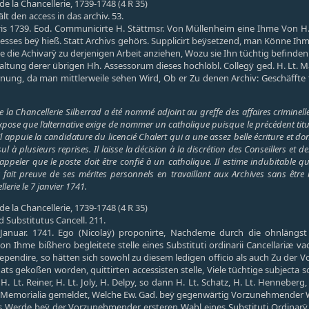
e la Chancellerie, 1739-1748 (4 R 35)
t den access in das archiv. 53.
.bris 1739. Eod. Communicirte H. Stättmsr. Von Müllenheim eine Ihme Von
ses beÿ hieß. Statt Archivs gehörs. Supplicirt beÿsetzend, man Könne Ihme
e die Achivarÿ zu derjenigen Arbeit anziehen, Wozu sie Ihn tüchtig befinde
ltung derer übrigen Hh. Assessorum dieses hochlöbl. Collegÿ ged. H. Lt. Mat
nung, da man mittlerweile sehen Wird, Ob er Zu denen Archiv: Geschäffte t
 la Chancellerie Silberrad a été nommé adjoint au greffe des affaires criminelle
expose que l’alternative exige de nommer un catholique puisque le précédent titula
Il appuie la candidature du licencié Chalert qui a une assez belle écriture et do
 à plusieurs reprises. Il laisse la décision à la discrétion des Conseillers et 
appeler que le poste doit être confié à un catholique. Il estime indubitable que
l a fait preuve de ses mérites personnels en travaillant aux Archives sans êtr
lerie le 7 janvier 1741.
e la Chancellerie, 1739-1748 (4 R 35)
 Substitutus Cancell. 211.
 Januar. 1741. Ego (Nicolaÿ) proponirte, Nachdeme durch die ohnlängst
Von Ihme bißhero begleitete stelle eines Substituti ordinarii Cancellariæ
ndire, so hätten sich sowohl zu diesem ledigen officio als auch Zu der
ats gekoßen worden, quittirten accessisten stelle, Viele tüchtige subjecta 
, H. Lt. Reiner, H. Lt. Joly, H. Delpy, so dann H. Lt. Schatz, H. Lt. Henneberg
Memorialia gemeldet, Welche Ew. Gad. beÿ gegenwärtig Vorzunehmender Wa
s Werde beÿ der Vorzunehmender ersteren Wahl eines Substituti Ordinarÿ 