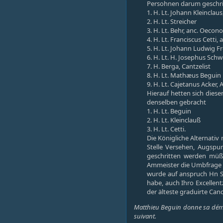
Persohnen darum geschr
1. H. Lt. Johann Kleinclaus
2. H. Lt. Streicher
3. H. Lt. Behr, anc. Oeco
4. H. Lt. Franciscus Cetti,
5. H. Lt. Johann Ludwig Fr
6. H. Lt. H. Josephus Schw
7. H. Berga, Cantzelist
8. H. Lt. Mathæus Beguin
9. H. Lt. Cajetanus Acker
Hierauf hetten sich die
denselben gebracht
1. H. Lt. Beguin
2. H. Lt. Kleinclauß
3. H. Lt. Cetti.
Die Königliche Alternativ
Stelle Versehen, Augspu
geschritten werden müß
Ammeister die Umbfrage 
wurde auf anspruch Hn St
habe, auch Ihro Excelle
der älteste graduirte Can
Matthieu Beguin donne sa démis
suivant.