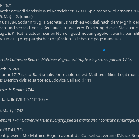
 R 267)
n Raths actuarii demissio wird verzeichnet. 173 H. Spielmann wird ernannt. 17
. Maÿ – 2. Junius)
nius 1784. Sodann trug H. Secretarius Mathieu vor, daß nach dem Mghh. den 
n und verzeichnen laßen, auch zu weiterer Ersetzung dieser Stelle eine R
agt. E. Kl. Raths actuarii seinen Namen geschrieben gegeben, weshalben Ehh
. Holdt [-] Augspurgischer con[fession -] (le bas de page manque)
♣
t de Catherine Beurré, Matthieu Beguin est baptisé le premier janvier 1717.
ath. p. 261)
anni 1717 sacro Baptismalis fonte ablutus est Mathæus filius Legitimus Lu
ietrich civis et sartor et Ludovica Gaillard (i 141)
lleurs le 5 mars 1744
la Taille (VII 1241) f° 105-v
5. Martÿ 1742.
mbre 1744 Catherine Hélène Lanfrey, fille de marchand : contrat de mariage, c
 (6 E 41, 72)
nt presens Me Mathieu Beguin avocat du Conseil souverain d’Alsace, Secret