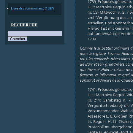
1739, Préposés généraux d
H Lt Matthieu Beguin erhäl
Livre des communaux (1587)
(p. 53) Mittwoch d. 2. 7
vmb Vergönnung des acces
ertheilen, und Könnte Ihn
RECHERCHE
Hierauff ist mit Genehmha
auff anderwärtige Verdor
1739.
Comme le substitut ordinaire de
dans le registre. L’avocat Hold 
tous les capacités nécessaires. 
de Barr et son grand-père consul
que l’avocat Hold a raison de r
français et l’allemand et qu’i
substitut ordinaire de la Chancel
1741, Préposés généraux d
H Lt Matthieu Beguin Wird
(p. 211) Sambstag d. 7.
Vergichtschreibereÿ die 
Vorzunehmenden Wahl depe
Assessore E. E. Großen Rh
Lt. Beguin, H. Lt. Chalert
Protocollum übergebene 
Sagte H. Advocat Hold, E