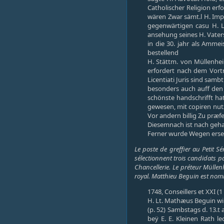
Catholischer Religion erf
wären Zwar sämt.l H. Imp
gegenwärtigen casu H. L
ansehung seines H. Vater
in die 30. jahr als Amme
bestellend
H. Stättm. von Müllenheim
erfordert nach dem Vortr
Licentiati Juris sind sam
besonders auch auff den 
schönste handschrifft ha
gewesen, mit copiren nutz
Vor andern billig Zu præfe
Diesemnach ist nach geha
Ferner wurde Wegen erset
Le poste de greffier au Petit S
sélectionnent trois candidats pa
Chancellerie. Le préteur Mülle
royal. Matthieu Beguin est nommé
1748, Conseillers et XXI (1
H. Lt. Mathæus Beguin wir
(p. 52) Sambstags d. 13.t 
beÿ E. E. Kleinen Rath 