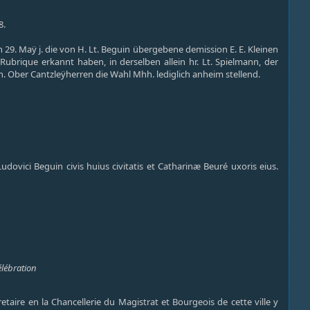
8.
29. Maÿ j. die von H. Lt. Beguin übergebene demission E. E. Kleinen
ubrique erkannt haben, in derselben allein hr. Lt. Spielmann, der
. Ober Cantzleÿherren die Wahl Mhh. lediglich anheim stellend.
dovici Beguin civis huius civitatis et Catharinæ Beuré uxoris eius.
élébration
aire en la Chancellerie du Magistrat et Bourgeois de cette ville y