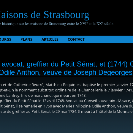
aisons de Strasbourg
 historique sur les maisons de Strasbourg entre le XVI° et le XX° siècle
OURGS
PLANS
ARTICLES
CONTACT
avocat, greffier du Petit Sénat, et (1744)
 Odile Anthon, veuve de Joseph Degeorges
 et de Catherine Beurré, Matthieu Beguin est baptisé le premier janvier 171
ingt-et-Un le nomment substitut ordinaire de la Chancellerie le 7 janvier 1741.
e Lanfrey, fille de marchand, qui meurt en 1748.
fier du Petit Sénat le 13 avril 1748. Avocat au Conseil souverain d’Alsace, C
etit Sénat, il se remarie en 1750 avec Marie Philippine Odile Anthon, veu
 de greffier au Petit Sénat le 29 mai 1784. Il meurt à l’hôtel de la Monnaie l