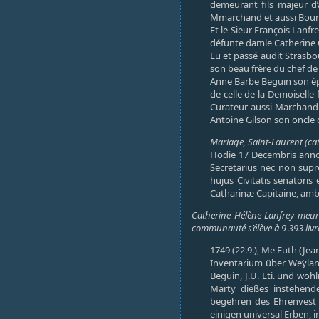
demeurant fils majeur d’
Mmarchand et aussi Bourge
Et le Sieur François Lanfr
défunte damle Catherine 
Lu et passé audit Strasbo
son beau frère du chef d
Anne Barbe Beguin son épo
de celle de la Demoiselle
Curateur aussi Marchand 
Antoine Gilson son oncle 
Mariage, Saint-Laurent (cat
Hodie 17 Decembris anno 
Secretarius nec non supr
hujus Civitatis senatoris
Catharinæ Capitaine, amb
Catherine Hélène Lanfrey meurt
communauté s’élève à 9 393 livres
1749 (22.9.), Me Euth (Jean
Inventarium über Weÿlan
Beguin, J.U. Lti. und woh
Martÿ dießes instehende
begehren des Ehrenvest
einigen universal Erben, 