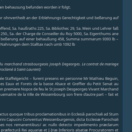
igen behausung befunden worden ir folgt.
or ohnvertheilt an der Erblehnungs Gerechtigkeit und beßerung auf
end, Sa. haußraths 225, Sa. Bibliothec 29, Sa. Wein und Lehrer faß
1250., Sa. der Charge de Conseiller du Roy 5000, Sa. Eigenthums ane
und beßerung auf einer behaußung 458, Summa summarum 9393 lb –
r Nahrungen dem Stalltax nach umb 1092 lb
 du marchand strasbourgeois Joseph Degeorges. Le contrat de mariage
proclamé à Saint-Laurent)
lée Staffelgericht – furent presens en personne Mr Mathieu Beguin,
es Eaux et Forets de la basse Alsace et Greffier du Petit Senat au
e en premiere Nopce de feu le St Joseph Desgeorges Vivant Marchand
emaitre de la Ville de Wissembourg son frere d’autre part – fait et
actus quoque tribus proclamationibus in Ecclesiâ parochiali ad Stum
grini Capucini Conventus Weissenburgensis, dicta Ecclesiæ Parochiali
enes nos remanentibus:/ ac nullo detecto impedimento præclarum
fecturâ Rei aquariæ et [-]riæ Inferioris alsatiæ Procuratorem et