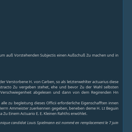
 um auß Vorstehenden Subjectis einen Außschuß Zu machen und in
er Verstorbene H. von Carben, so als letzterwehlter actuarius diese
bstracto Zu vergeben stehet, ehe und bevor Zu der Wahl selbsten
r Verschwiegenheit abgelesen und dann von dem Regirenden Hn
e zu begleitung dieses Officii erforderliche Eigenschafften innen
n Herrn Ammeister zuerkennen gegeben, beneben deme H. Lt Beguin
a Zu Einem Actuario E. E. Kleinen Rahths erwöhlet.
t unique candidat Louis Spielmann est nommé en remplacement le 7 juin