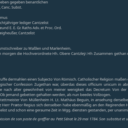
ieben gegeben benantlichen
, Canc. Subst.
nomus
 achtjähriger lediger Cantzelist
eund E. E. Gr. Raths Adv. et Proc. Ord.
eigheußer, Cantzelist
, Amstschreiber zu Waßlen und Marlenheim.
sen morgen die Hochverordnete Hh. Obere Cantzleÿ: Hh Zusammen gethan
 ruffe dermahlen einen Subjecto Von Römisch. Catholischer Religion maßen d
rgischer Confession Zugethan war, überdas dieses officium unicum in a
e nach alter gewohnheit von meiner wenigkeit das Decretum Von de
Ob jemand gebetten gehalten werden, als nun beedes Vollzogen.
ettmeister Von Müllenheim H. Lt. Mathäus Beguin, in ansehung derselbe all
ntz Herr Prætor Regius sich denselben habe ebenmäßig an den Regirende
celist und schon eine geraume Zeit in Mgg. diensten gestanden, per unanimi
sion de son poste de greffier au Petit Sénat le 29 mai 1784. Son substitut e