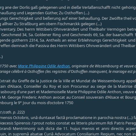
burg ane der Dorlis gaß gelegenen und in dieße Verlaßenschafft nicht gehör
haußung und Liegenden Güther, Zu Osthoffen (…)
nungs Gerechtigkeit und beßerung auf einer behaußung. Der Zwölfte theil v
allhier Zu Straßburg am obern Fischmarckk gelegen (…)
nventarÿ. Des herrn Wittibers Ohnverändert und Theilbahr Vermögen betreff
nd Geschmeid 34, Sa. Goldener Ring und Geschmeids 69, Sa. der baarschafft 
gende gütherrn 2314, Sa. Antheils an einer Erblehnungs Gerechtigkeit 
treffen demnach die Passiva des Herrn Wittibers Ohnverändert und Theilba
…)
 1750 avec
Marie Philippine Odile Anthon
, originaire de Wissembourg et veuve
riage célébré à Osthoffen (les registres d’Osthoffen manquent, le mariage est 
xtrait du Greffe de la Justice de la Ville et Mundat de Weissembourg appe
in d’Alsace, Conseiller du Roy et son Procureur au siege de la Maitrise d
Strasbourg d’une part et Mademoiselle Marie Philippine Odile Anthon, veuv
 M. George Frederic Anthon avocat au Conseil souverain d’Alsace et Bourgu
embourg le 9° Jour du mois d’octobre 1750
 (cath. p. 222)
ensis Octobris, unâ duntaxat factâ proclamatione in parochia nostra (…) f
iœcesis Spirensis /:prout nobis constat ex litteris plurimum Rdi Patris Pere
brandi Mentrimonÿ sub dicta die 11. hujus mensis et anni directis acp
in supremâ alsatiæ Curiâ Advocatum Consiliarium Regium, nec non in præ