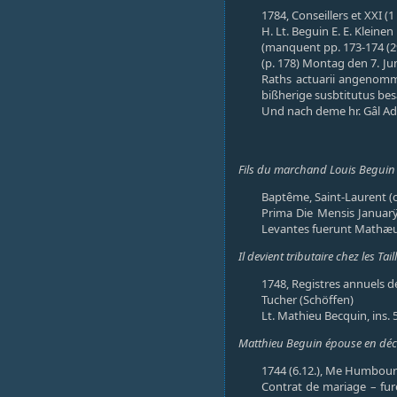
1784, Conseillers et XXI (1
H. Lt. Beguin E. E. Kleine
(manquent pp. 173-174 (29
(p. 178) Montag den 7. Ju
Raths actuarii angenomme
bißherige susbtitutus bes
Und nach deme hr. Gâl Adv
Fils du marchand Louis Beguin e
Baptême, Saint-Laurent (c
Prima Die Mensis Januarÿ 
Levantes fuerunt Mathæus D
Il devient tributaire chez les Tai
1748, Registres annuels de 
Tucher (Schöffen)
Lt. Mathieu Becquin, ins. 
Matthieu Beguin épouse en déce
1744 (6.12.), Me Humbourg
Contrat de mariage – fure