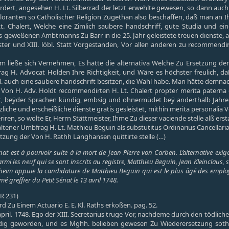
ordert, angesehen H. Lt. Silberrad der letzt erwehlte gewesen, so dann auch
loranten so Catholischer Religion Zugethan also beschaffen, daß man an Ih
t. Chalert, Welche eine Zimlich saubere handschriff, gute Studia und 
s geweßenen Ambtmanns Zu Barr in die 25. Jahr geleistete treuen dienste,
ister und XIII. löbl. Statt Vorgestanden, Vor allen anderen zu recommen
 ließe sich Vernehmen, Es hätte die alternativa Welche Zu Ersetzung der s
ag H. Advocat Holden Ihre Richtigkeit, und Wäre es höchster freulich, d
btl. auch eine saubere handschrift besitzen, die Wahl habe. Man hätte demna
Von H. Adv. Holdt recommendirten H. Lt. Chalert propter merita paterna e
t, beÿder Sprachen kündig, embsig und ohnermüdet beÿ anderthalb Jahren be
liche und erscheißliche dienste gratis gesleistet, mithin merita personalia 
riren, so wolte Er, Herrn Stättmeister, Ihme Zu dieser vaciende stelle alß e
ltener Umbfrag H. Lt. Mathieu Beguin als substutitus Ordinarius Cancell
zung der Von H. Rathh Langhansen quittirte stelle (…)
énat est à pourvoir suite à la mort de Jean Pierre von Carben. L’alternative e
rmi les neuf qui se sont inscrits au registre, Matthieu Beguin, Jean Kleinclaus, s
nheim appuie la candidature de Matthieu Beguin qui est le plus âgé des employé
 greffier du Petit Sénat le 13 avril 1748.
 R 231)
d Zu Einem Actuario E. E. Kl. Raths erkoßen. pag. 52.
april. 1748. Ego der XIII. Secretarius truge Vor, nachdeme durch den tödliche
ledig geworden, und es Mghh. belieben gewesen Zu Wiederersetzung sotha