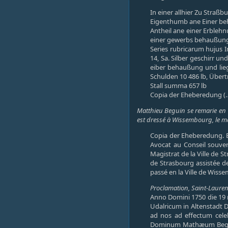
In einer allhier Zu Straß
Eigenthumb ane Einer be
Antheil ane einer Erbleh
einer gewerbs behaußung 
Series rubricarum hujus I
14, Sa. Silber geschirr u
eiber behaußung und lie
Schulden 10 486 lb, Über
Stall summa 657 lb
Copia der Eheberedung (
Matthieu Beguin se remarie en
est dressé à Wissembourg, le ma
Copia der Eheberedung. E
Avocat au Conseil souvera
Magistrat de la Ville de 
de Strasbourg assistée de
passé en la Ville de Wiss
Proclamation, Saint-Laurent
Anno Domini 1750 die 19 m
Udalricum in Altenstadt D
ad nos ad effectum cele
Dominum Mathæum Beguin, 