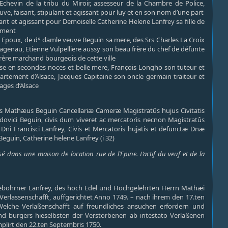
Echevin de la tribu du Miroir, assesseur de la Chambre de Police,
ve, faisant, stipulant et agissant pour luy et en son nom d’une part
lant et agissant pour Demoiselle Catherine Helene Lanfrey sa fille de
tement
ur Epoux, de d° damle veuve Beguin sa mere, des Srs Charles La Croix
genau, Etienne Vulpelliere aussy son beau frère du chef de défunte
rère marchand bourgeois de cette ville
ouse en secondes noces et belle mere, François Longho son tuteur et
rtement d’Alsace, Jacques Capitaine son oncle germain traiteur et
ages d’Alsace
nus Mathæus Beguin Cancellariæ Cameræ Magistratûs hujus Civitatis
dovici Beguin, civis dum viveret ac mercatoris necnon Magistratûs
a Dni Francisci Lanfrey, Civis et Mercatoris hujatis et defunctæ Dnæ
guin, Catherine helene Lanfrey (i 32)
é dans une maison de location rue de l’Epine. L’actif du veuf et de la
bohrner Lanfrey, des hoch Edel und Hochgelehrten Herrn Mathæi
, Verlassenschafft, auffgerichtet Anno 1749. – nach ihrem den 17.ten
 Welche Verlaßenschafft auf freundliches ansuchen erfordern und
 burgers hieselbsten der Verstorbenen ab intestato Verlaßenen
plirt den 22.ten Septembris 1750.