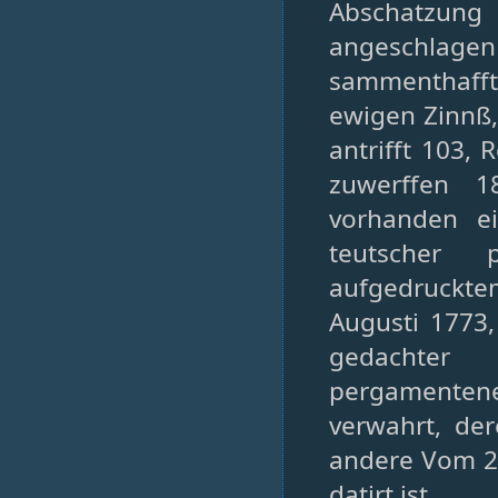
Abschatzung
angeschlage
sammenthafft 
ewigen Zinnß,
antrifft 103,
zuwerffen 1
vorhanden ei
teutscher 
aufgedruckte
Augusti 1773,
gedachter 
pergamentene
verwahrt, de
andere Vom 26
datirt ist