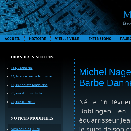
M
Étude
ACCUEIL
HISTOIRE
VIEILLE VILLE
EXTENSIONS
FAUB
DERNIÈRES NOTICES
113, Grand rue
Michel Nage
14, Grande rue de la Course
Barbe Danne
17, rue Sainte-Madeleine
20, rue du Coin Brûlé
Né le 16 févrie
24, rue du Dôme
Böblingen en
NOTICES MODIFIÉES
équarrisseur Je
le sujet de son 
Nom des rues, 1920