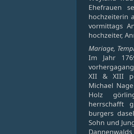
Ehefrauen se
hochzeiterin 
vormittags A
hochzeiter, A
Mariage, Temple
Im Jahr 176
vorhergagang
XII & XIII p
Michael Nagel
Holz görli
herrschafft 
burgers dasel
Sohn und Jung
Dannenwalds