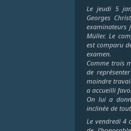
Le jeudi 5 ja
Georges Christ
examinateurs j
Müller. Le co
est comparu de
examen.
Comme trois mo
de représenter 
moindre travai
a accueilli fa
On lui a donn
inclinée de tout
Le vendredi 4 
de l’honorabl