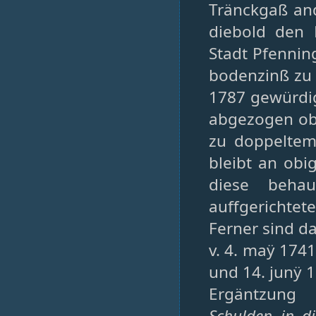
Tränckgaß and
diebold den 
Stadt Pfenni
bodenzinß zu 
1787 gewürdi
abgezogen obi
zu doppeltem 
bleibt an ob
diese beha
auffgerichte
Ferner sind da
v. 4. maÿ 1741
und 14. junÿ 
Ergäntzung
Schulden in di