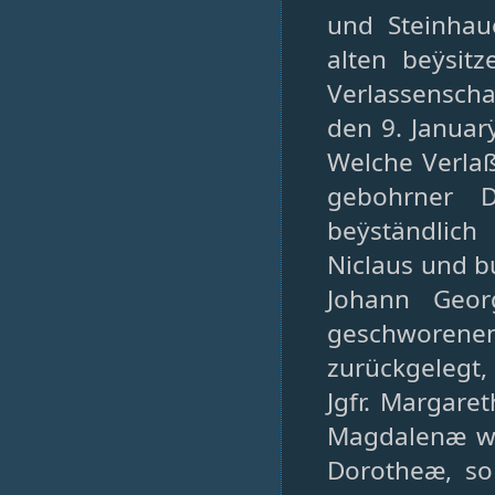
und Steinhau
alten beÿsitz
Verlassenscha
den 9. Januar
Welche Verla
gebohrner D
beÿständlich
Niclaus und b
Johann Geor
geschworenen 
zurückgelegt, 
Jgfr. Margare
Magdalenæ we
Dorotheæ, so 