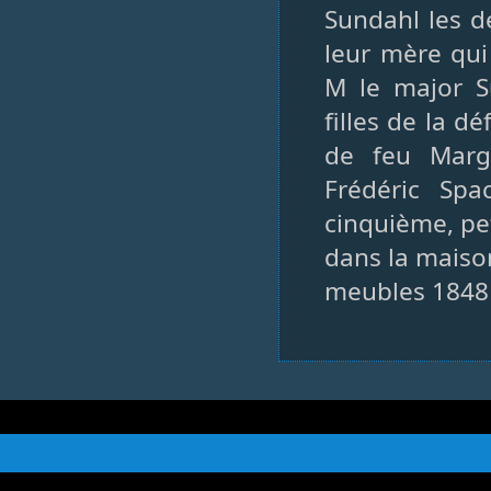
Sundahl les d
leur mère qui
M le major S
filles de la d
de feu Marg
Frédéric Spa
cinquième, pet
dans la maiso
meubles 1848 f