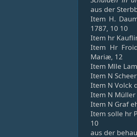
aus der Sterb
Item H. Daum
1787, 10 10
Item hr Kaufli
Item Hr Froid
Mariæ, 12
Item Mlle Lam
Item N Scheer 
Item N Volck 
Item N Müller
Item N Graf eh
Item solle hr 
10
aus der beha