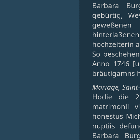
Barbara Bur
gebürtig, W
geweßenen 
hinterlaßenen
hochzeiterin 
So beschehen
Anno 1746 [u
bräutigamns 
Mariage, Saint-
Hodie die 2
matrimonii v
honestus Mich
nuptiis defu
Barbara Burg