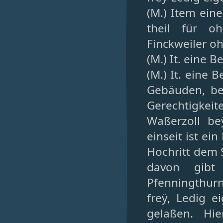
(M.) Item ein
theil für o
Finckweiler o
(M.) It. eine
(M.) It. eine 
Gebäuden, be
Gerechtigkei
Waßerzoll b
einseit ist e
Hochritt dem 
davon gibt 
Pfenningthurn
freÿ, Ledig 
gelaßen. Hie