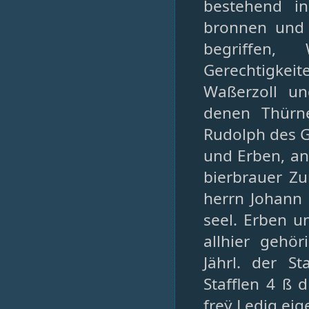
bestehend in
bronnen und 
begriffen,
Gerechtigkei
Waßerzoll u
denen Thürne
Rudolph des G
und Erben, an
bierbrauer Z
herrn Johann 
seel. Erben u
allhier gehö
Jährl. der S
Stafflen 4 ß 
freÿ Ledig eig