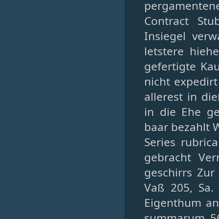
pergamenten
Contract St
Insiegel ver
letstere hieh
gefertigte Ka
nicht expedir
allerest in 
in die Ehe ge
baar bezahlt
Series rubric
gebracht Ver
geschirrs Zur
Vaß 205, Sa. 
Eigenthum an
summarum 56