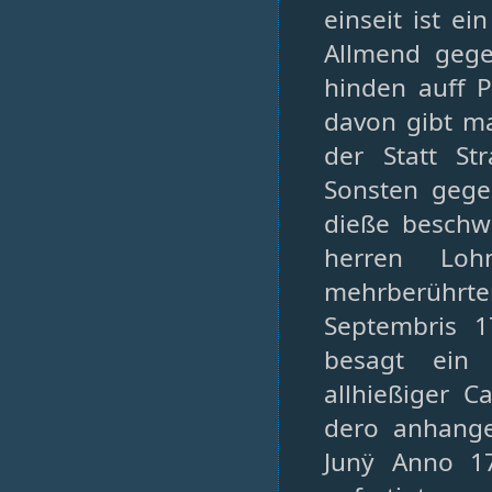
einseit ist e
Allmend gege
hinden auff P
davon gibt ma
der Statt S
Sonsten gege
dieße beschw
herren Loh
mehrberühr
Septembris 1
besagt ein 
allhießiger C
dero anhange
Junÿ Anno 17