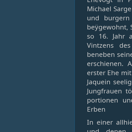
Michael Sarge
und burgern 
beÿgewohnt, 
so 16. Jahr 
Vintzens des
beneben seine
erschienen. 
erster Ehe mi
Jaquein seeli
Jungfrauen t
portionen un
Erben
In einer all
und denen g