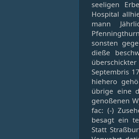
seeligen Er
Hospital allh
mann Jährli
Pfenningthur
sonsten gege
dieße besch
überschickte
Septembris 17
hiehero gehör
übrige eine d
genoßenen Wÿd
fac: (-) Zus
besagt ein t
Statt Straßbu