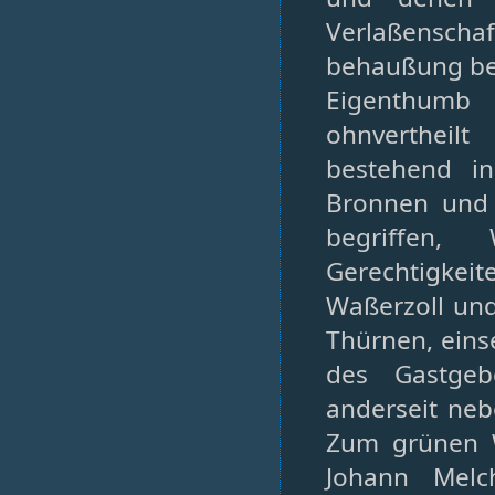
Verlaßenscha
behaußung be
Eigenthumb 
ohnvertheil
bestehend in
Bronnen und 
begriffen,
Gerechtigkei
Waßerzoll un
Thürnen, eins
des Gastgeb
anderseit ne
Zum grünen W
Johann Melc