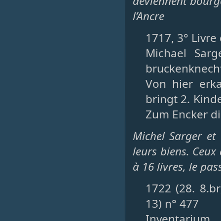
deviennent bourgeo
l’Ancre
1717, 3° Livre
Michael Sarg
bruckenknecht
Von hier erka
bringt 2. Kin
Zum Encker die
Michel Sarger et 
leurs biens. Ceux 
à 16 livres, le pas
1722 (28. 8.b
13) n° 477
Inventarium