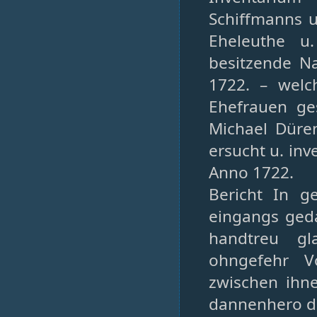
Schiffmanns 
Eheleuthe u
besitzende N
1722. – welc
Ehefrauen ge
Michael Düre
ersucht u. inv
Anno 1722.
Bericht In g
eingangs ged
handtreu gl
ohngefehr V
zwischen ihn
dannenhero d.