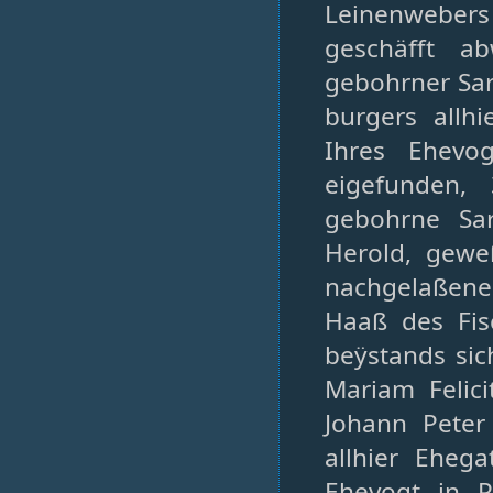
Leinenweber
geschäfft a
gebohrner Sar
burgers allh
Ihres Ehevo
eigefunden,
gebohrne Sa
Herold, gewe
nachgelaßene 
Haaß des Fis
beÿstands sic
Mariam Felic
Johann Peter
allhier Eheg
Ehevogt in 