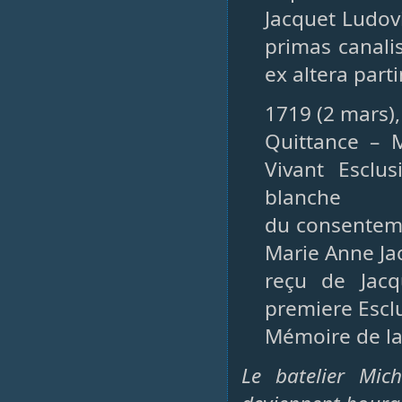
Jacquet Ludov
primas canali
ex altera parti
1719 (2 mars),
Quittance – 
Vivant Esclu
blanche
du consenteme
Marie Anne Jac
reçu de Jacq
premiere Escl
Mémoire de la
Le batelier Mic