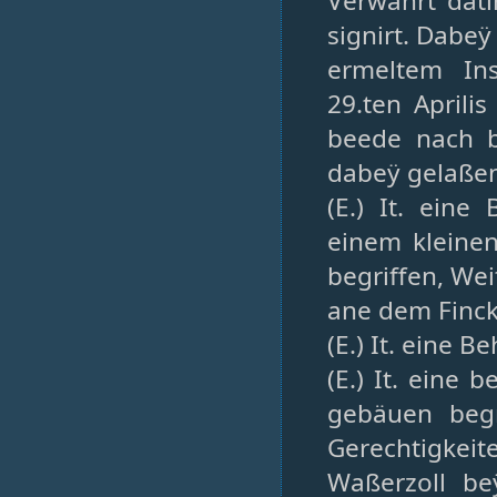
Verwahrt dati
signirt. Dabeÿ
ermeltem Ins
29.ten Aprili
beede nach b
dabeÿ gelaße
(E.) It. eine
einem kleinen
begriffen, We
ane dem Finck
(E.) It. eine 
(E.) It. eine
gebäuen begr
Gerechtigkei
Waßerzoll b