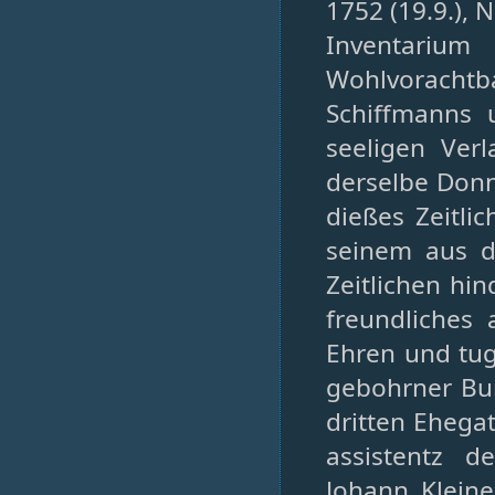
1752 (19.9.), N
Inventari
Wohlvorachtb
Schiffmanns 
seeligen Verl
derselbe Donn
dießes Zeitli
seinem aus d
Zeitlichen hin
freundliches
Ehren und tu
gebohrner Bu
dritten Ehega
assistentz 
Johann Kleine