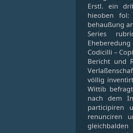
Erstl. ein dr
hieoben fol:
behaußung an
Series rub
Eheberedung –
Codicilli – Co
Bericht und 
Verlaßenscha
völlig invent
Wittib befra
nach dem In
participiren
renunciren u
gleichbalde