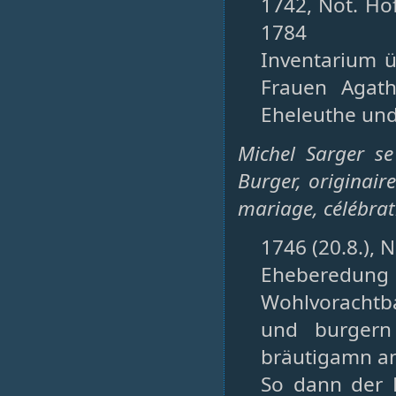
1742, Not. Ho
1784
Inventarium ü
Frauen Agath
Eheleuthe und 
Michel Sarger s
Burger, originair
mariage, célébrat
1746 (20.8.), N
Eheberedu
Wohlvorachtb
und burgern
bräutigamn a
So dann der 