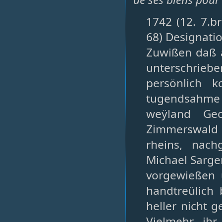
1742 (12. 7.b
68) Designati
Zuwißen daß 
unterschrie
persönlich 
tugendsahme
weÿland Ge
Zimmerswald 
rheins, nach
Michael Sarge
vorgewießen 
handtreülich
heller nicht 
Vielmehr ihr