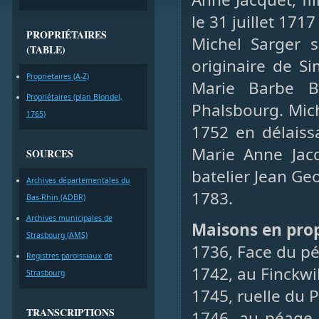
le 31 juillet 1717
PROPRIÉTAIRES
Michel Sarger 
(TABLE)
originaire de S
Proprietaires (A-Z)
Marie Barbe B
Propriétaires (plan Blondel,
Phalsbourg. Mic
1765)
1752 en délaiss
Marie Anne Jac
SOURCES
batelier Jean Ge
Archives départementales du
1783.
Bas-Rhin (ADBR)
Archives municipales de
Maisons en prop
Strasbourg (AMS)
1736, Face du p
Registres paroissiaux de
1742, au Finckwil
Strasbourg
1745, ruelle du P
TRANSCRIPTIONS
1746, au péage 