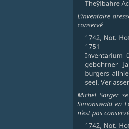
Theÿlbahre Ac
L’inventaire dres
conservé
1742, Not. Ho
1751
Inventarium 
gebohrner Ja
burgers allhi
seel. Verlasse
Michel Sarger se
Simonswald en Fo
n’est pas conservé
1742, Not. Ho