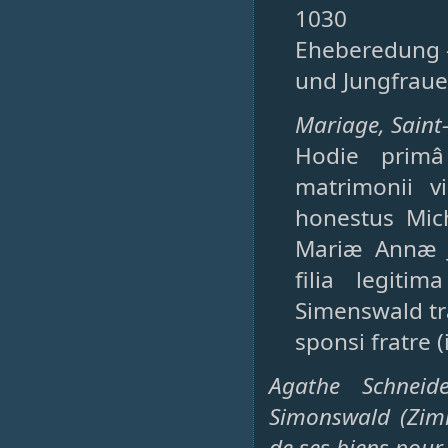
1030
Eheberedung –
und Jungfraue
Mariage, Saint-P
Hodie primâ
matrimonii v
honestus Mic
Mariæ Annæ J
filia legiti
Simenswald tr
sponsi fratre (
Agathe Schneide
Simonswald (Zimm
de ses biens pour