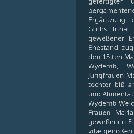
gefertigter
pergamentener
Ergäntzung 
Guths. Inhal
geweßener Eh
Ehestand zug
den 15.ten Maj
Wÿdemb, We
Jungfrauen Ma
tochter biß 
und Alimentat
Wÿdemb Welch
Frauen Maria
geweßenen Er
vitæ genoßen 