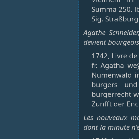
Summa 250. lb
Sig. Straßbur
Agathe Schneider
devient bourgeoi
1742, Livre de
fr. Agatha w
Numenwald im
burgers und
burgerrecht w
Zunfft der Enc
Les nouveaux mar
dont la minute n’