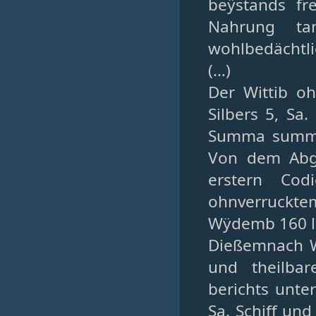
beÿstands fre
Nahrung ta
wohlbedächtl
(…)
Der Wittib o
Silbers 5, Sa
Summa summar
Von dem Abge
erstern Cod
ohnverruckt
Wÿdemb 160 lb
Dießemnach W
und theilba
berichts unte
Sa. Schiff und