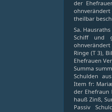
der Ehefraue
ohnverändert
theilbar besc
Sa. Hausraths 7
Schiff und 
ohnverändert g
Ringe (T 3), 
Ehefrauen Ve
Summa summa
Schulden aus
Item fr: Mari
der Ehefraun 
hauß Zinß, Su
Passiv Schu