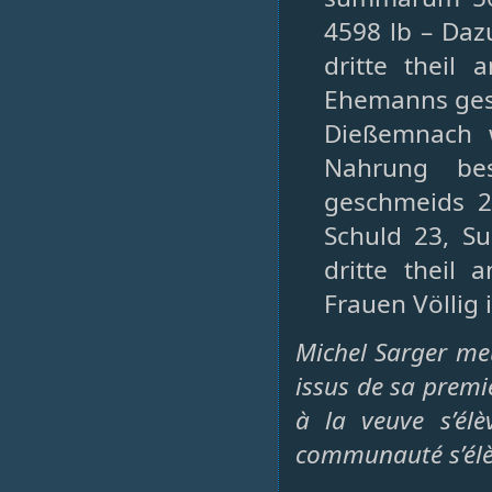
4598 lb – Da
dritte theil
Ehemanns gesa
Dießemnach 
Nahrung bes
geschmeids 20
Schuld 23, 
dritte theil
Frauen Völlig
Michel Sarger me
issus de sa prem
à la veuve s’élè
communauté s’élève