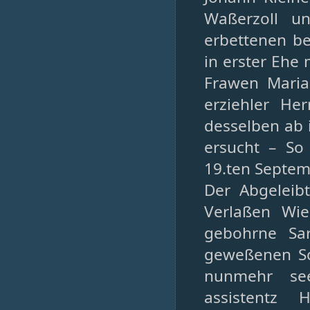
Waßerzoll un
erbettenen be
in erster Ehe
Frawen Maria
erziehler He
desselben ab 
ersucht – So
19.ten Septem
Der Abgeleib
Verlaßen Wi
gebohrne Sa
geweßenen Sc
nunmehr see
assistentz 