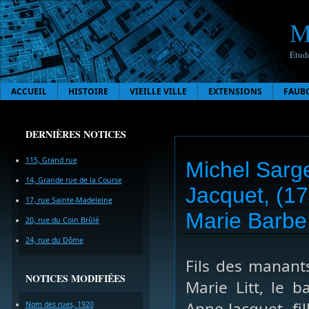
M
Étude
ACCUEIL
HISTOIRE
VIEILLE VILLE
EXTENSIONS
FAUB
DERNIÈRES NOTICES
115, Grand rue
Michel Sarge
14, Grande rue de la Course
Jacquet, (1
17, rue Sainte-Madeleine
Marie Barbe
20, rue du Coin Brûlé
24, rue du Dôme
Fils des manant
NOTICES MODIFIÉES
Marie Litt, le 
Anne Jacquet, fi
Nom des rues, 1920