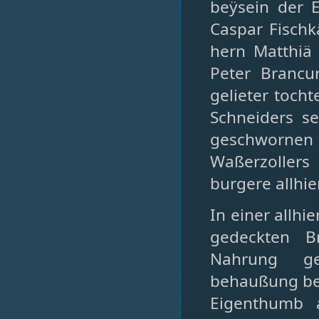
beÿsein der 
Caspar Fischk
hern Matthiä
Peter Brancu
gelieter toch
Schneiders s
geschwornen 
Waßerzollers
burgere allhie
In einer allh
gedeckten B
Nahrung ge
behaußung be
Eigenthumb 