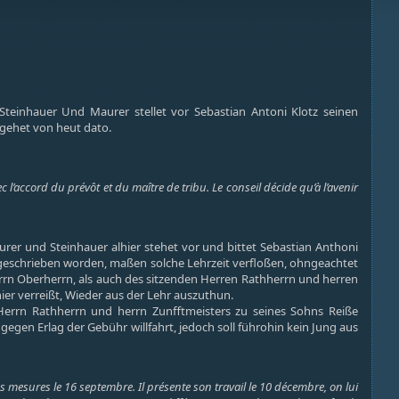
Steinhauer Und Maurer stellet vor Sebastian Antoni Klotz seinen
t gehet von heut dato.
 l’accord du prévôt et du maître de tribu. Le conseil décide qu’à l’avenir
urer und Steinhauer alhier stehet vor und bittet Sebastian Anthoni
eingeschrieben worden, maßen solche Lehrzeit verfloßen, ohngeachtet
n Oberherrn, als auch des sitzenden Herren Rathherrn und herren
ier verreißt, Wieder aus der Lehr auszuthun.
rrn Rathherrn und herrn Zunfftmeisters zu seines Sohns Reiße
 gegen Erlag der Gebühr willfahrt, jedoch soll führohin kein Jung aus
 mesures le 16 septembre. Il présente son travail le 10 décembre, on lui