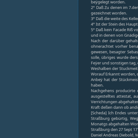
beÿgelegt worden.
2° Daß Zu denen im 7.den
gezeichnet worden.
3° Daß die weite des Kell
4° Ist der Stein des Haup
5° Daß kein Facade Riß v
und in denen von Gnädigen
Nach der darüber gehal
ohnerachtet vorher benah
gewesen, besagter Sebas
solle, übriges wurde der
Feÿer und sonstigen tag, 
Weshalben der Stuckmeit
Worauf Erkannt worden, d
Anbeÿ hat der Stückmeis
haben.
Nachgehens producirte d
ausgestelltes attestat, 
Verrichtungen abgehalte
Kraft deßen dann ob andic
[Scheda] Ich Endes unte
Straßburg gebürtig, Weg
Monatgs abgehalten Word
Straßburg den 27 Sept 17
Daniel Andreas Diebold, Me