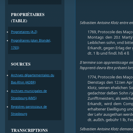
PROPRIÉTAIRES
(TABLE)
Sébastien Antoine Klotz entre e
1769, Protocole des Maçon
Proprietaires (A-Z)
Montags den 20.t Martÿ 
Propriétaires (plan Blondel,
Leiblichen sohn, vnd bitte
Erkandt, gegen Erlag der 
1765)
dt. 1 lb und findl. hß 4 ß
Il termine son apprentissage en 
SOURCES
l’apprenti devra être présent lor
Archives départementales du
1774, Protocole des Maçon
Dienstags den 12.ten Apri
Bas-Rhin (ADBR)
Klotz, seinen ehelichen S
Archives municipales de
gedachter deßen Sohn /:
Zunfftmeisters, als welch
Strasbourg (AMS)
Erkandt, wird dem Comp
Registres paroissiaux de
erhaltener Eiwilligung und
der Lehr ausgethan werde
Strasbourg
dt. außth. gebühr 1 lb, Fin
Sébastien Antoine Klotz demande
TRANSCRIPTIONS