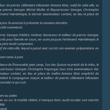
de pierres célibataire Sébastien Antoine Klotz, natif de cette ville, se
r de pierres Georges Michel Muller et l’équarrisseur Georges Christophe
inand Hærtelmeyer, le dernier examinateur sortant, en lieu et place de
ons l’a autorisé à présenter la semaine dernière.
ussitôt commencé.
res Georges Frédéric Hüttner, l’assesseur et tailleur de pierres Georges
jurés pour l’année en cours, en outre Jacques Ferdinand Hærtelmeyer, le
 le père dudit comparant.
f de cette ville, lequel a passé avec succès son examen préparatoire, en
ent remis à part.
ce de l’honorable Jean Lemp, l’un des Quinze et prévôt de la tribu, le
’équarrisseur Georges Christophe Freysinger, tous trois examinateurs des
nateur sortant, en lieu et place de maître Antoine Klotz empêché de
éalisé le compagnon maçon et tailleur de pierres célibataire Sébastien
constaté ce qui suit.
nt au palier.
plan ou sur le modèle réalisé, il manque donc audit escalier une marche
ité.
néral.