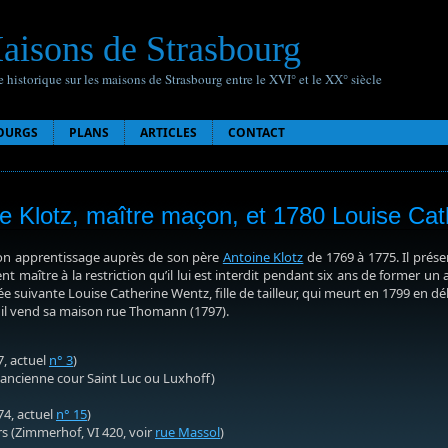
aisons de Strasbourg
 historique sur les maisons de Strasbourg entre le XVI° et le XX° siècle
OURGS
PLANS
ARTICLES
CONTACT
e Klotz, maître maçon, et 1780 Louise Cat
 son apprentissage auprès de son père
Antoine Klotz
de 1769 à 1775. Il prés
ent maître à la restriction qu’il lui est interdit pendant six ans de former u
e suivante Louise Catherine Wentz, fille de tailleur, qui meurt en 1799 en dél
ù il vend sa maison rue Thomann (1797).
7, actuel
n° 3
)
, ancienne cour Saint Luc ou Luxhoff)
74, actuel
n° 15
)
s (Zimmerhof, VI 420, voir
rue Massol
)