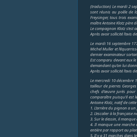
(traduction) Le mardi 2 sep
sont réunis au poêle de la
Freysinger, tous trois exa
maître Antoine Klotz père 
Le compagnon Klotz s’est a
Après avoir sollicité l’avi
Le mardi 16 septembre 1777 
Michel Muller et l’équarri
dernier examinateur sortant
Est comparu devant eux le c
demandant qu’on lui donne
Après avoir sollicité l’av
Le mercredi 10 décembre 17
tailleur de pierres Georges
chefs d’œuvre jurés pour 
comparaître puisqu’il est 
Antoine Klotz, natif de cette
1. L’arrière du pignon a un 
2. L’escalier à la français
3. Sur le dessin, il manque 
4. Il manque une marche da
entière par rapport au plan,
5. Il y a 31 marches dans le