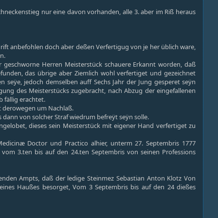
hneckenstieg nur eine davon vorhanden, alle 3. aber im Riß heraus
ift anbefohlen doch aber deßen Verfertigug von je her üblich ware,
n.
r geschworne Herren Meisterstück schauere Erkannt worden, daß
funden, das übrige aber Ziemlich wohl verfertiget und gezeichnet
n seÿe, jedoch demselben auff Sechs Jahr der Jung gesperet seÿn
rtigung des Meisterstücks zugebracht, nach Abzug der eingefallenen
fällig erachtet.
at derowegen um Nachlaß.
dann von solcher Straf wiedrum befreÿt seÿn solle.
lobet, dieses sein Meisterstück mit eigener Hand verfertiget zu
edicinæ Doctor und Practico alhier, unterm 27. Septembris 1777
n vom 3.ten bis auf den 24.ten Septembris von seinen Professions
genden Ampts, daß der ledige Steinmez Sebastian Anton Klotz Von
 seines Haußes besorget, Vom 3 Septembris bis auf den 24 dießes