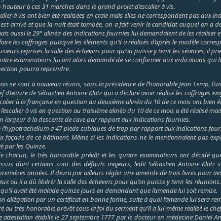
hauteur à ces 31 marches dans le grand projet d’escalier à vis.
calier à vis ont bien été réalisées en craie mais elles ne correspondent pas aux i
t arrivé et que la nuit était tombée, on a fait venir le candidat auquel on a d
s aussi le 29° alinéa des indications fournies lui demandaient de les réaliser et 
ire les coffrages puisque les éléments qu’il a réalisés d’après le modèle corre
ieurs reprises la salle des échevins pour qu’on puisse y tenir les séances, il pri
uatre examinateurs lui ont alors demandé de se conformer aux indications qui lui 
spection pourra reprendre.
s se sont à nouveau réunis, sous la présidence de l’honorable Jean Lemp, l’un 
f d’œuvre de Sébastien Antoine Klotz qui a déclaré avoir réalisé les coffrages exig
escalier à la française en question au deuxième alinéa du 10 de ce mois ont bien é
l’escalier à vis en question au troisième alinéa du 10 de ce mois a été réalisé mai
n largeur à la descente de cave par rapport aux indications fournies.
e de l’hypotrachelium a 47 pieds cubiques de trop par rapport aux indications four
a façade de ce bâtiment. Même si les indications ne le mentionnaient pas expres
ié par les Quinze.
is de chacun, le très honorable prévôt et les quatre examinateurs ont décidé q
ssus dont certains sont des défauts majeurs, ledit Sébastien Antoine Klotz se
premières années. Il devra par ailleurs régler une amende de trois livres pour av
ceux où il a dû libérér la salle des échevins pour qu’on puisse y tenir les réunions.
 qu’il avait été malade quinze jours en demandant que l’amende lui soit remise.
 son allégation par un certificat en bonne forme, suite à quoi l’amende lui sera rem
é au très honorable prévôt sous la foi du serment qu’il a lui-même réalisé le che
ne attestation établie le 27 septembre 1777 par le docteur en médecine Daniel And