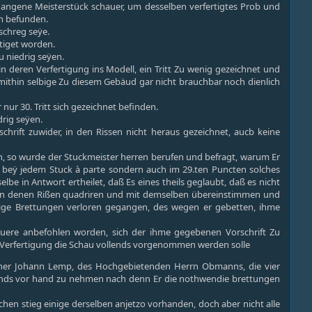
angene Meisterstück schauer, um desselben verfertigtes Prob und
nn befunden.
schreg seÿe.
rtiget worden.
u niedrig seÿen.
 deren Verfertigung ins Modell, ein Tritt Zu wenig gezeichnet und
mithin selbige Zu diesem Gebäud gar nicht brauchbar noch dienlich
nur 30. Tritt sich gezeichnet befinden.
drig seÿen.
chrift zuwider, in den Rissen nicht heraus gezeichnet, aucb keine
so wurde der Stuckmeister herren berufen und befragt, warum Er
n beÿ jedem Stuck à parte sondern auch im 29.ten Puncten solches
be in Antwort ertheilet, daß Es eines theils geglaubt, daß es nicht
egen denen Rißen quadriren und mit demselben übereinstimmen und
nige Brettungen verloren gegangen, des wegen er gebetten, ihme
re anbefohlen worden, sich der ihme gegebenen Vorschrift Zu
 Verfertigung die Schau vollends vorgenommen werden solle
ehner Johann Lemp, des Hochgebietenden Herrn Obmanns, die vier
lends vor hand zu nehmen nach denn Er die nothwendie brettungen
hen stieg einige derselben anjetzo vorhanden, doch aber nicht alle