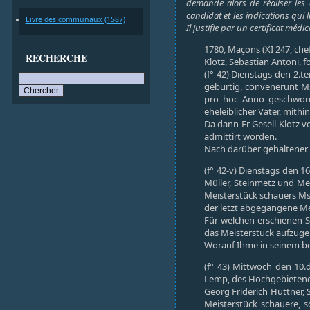
demande alors de réaliser les 
candidat et les indications qui 
Livre des communaux (1587)
Il justifie par un certificat mé
1780, Maçons (XI 247, che
RECHERCHE
Klotz, Sebastian Antoni, fol
(f° 42) Dienstags den 2.
gebürtig, convenerunt Mst
pro hoc Anno geschworne
eheleiblicher Vater, mith
Da dann Er Gesell Klotz 
admittirt worden.
Nach darüber gehaltener
(f° 42-v) Dienstags den 
Müller, Steinmetz und Me
Meisterstück schauers Ms
der letzt abgegangene Mei
Für welchen erschienen S
das Meisterstück aufzuge
Worauf Ihme in seinem be
(f° 43) Mittwoch den 10.
Lemp, des Hochgebietende
Georg Friderich Hüttner,
Meisterstück schauere, s