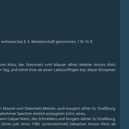
Er anheute beÿ E. E. Meisterschaft genommen, 1 lb 10. ß
oni Klotz, der Steinmetz und Maurer alhier, Meister Antoni Klotz
m Tag, und bittet ihne als einen Leibzünfftigen beÿ dieser Ehrsamen
n
 Maurer und Steinmetz Meister, auch burgern alhier Zu Straßburg,
gebohrner Spechtin ehelich erzeugtem Sohn, eines,
ann Caspar Wenz, des Schneiders und burgers dahier Zu Straßburg,
ten Julii Anno 1780. [unterzeichnet] Sebastian Antoni Klotz als