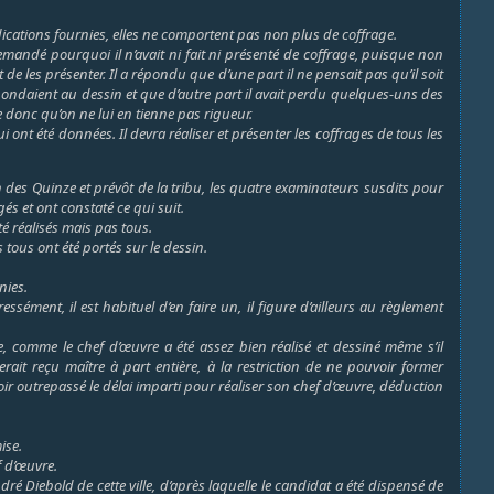
ndications fournies, elles ne comportent pas non plus de coffrage.
emandé pourquoi il n’avait ni fait ni présenté de coffrage, puisque non
de les présenter. Il a répondu que d’une part il ne pensait pas qu’il soit
spondaient au dessin et que d’autre part il avait perdu quelques-uns des
e donc qu’on ne lui en tienne pas rigueur.
ont été données. Il devra réaliser et présenter les coffrages de tous les
des Quinze et prévôt de la tribu, les quatre examinateurs susdits pour
és et ont constaté ce qui suit.
té réalisés mais pas tous.
s tous ont été portés sur le dessin.
nies.
sément, il est habituel d’en faire un, il figure d’ailleurs au règlement
ue, comme le chef d’œuvre a été assez bien réalisé et dessiné même s’il
rait reçu maître à part entière, à la restriction de ne pouvoir former
oir outrepassé le délai imparti pour réaliser son chef d’œuvre, déduction
ise.
f d’œuvre.
ré Diebold de cette ville, d’après laquelle le candidat a été dispensé de