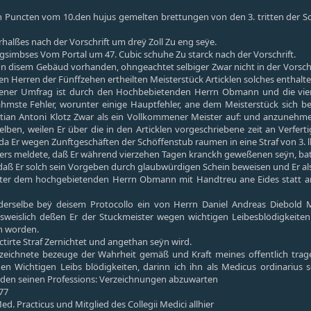
 Puncten vom 10.den hujus gemelten brettungen von den 3. tritten der Sc
erhalßes nach der Vorschrift um dreÿ Zoll Zu eng seÿe.
tgsimbses Vom Portal um 47. Cubic schuhe Zu starck nach der Vorschrift.
on disem Gebäud vorhanden, ohngeachtet selbiger Zwar nicht in der Vorschr
 Herren der Fünffzehen ertheilten Meisterstück Articklen solches enthalte
tener Umfrag ist durch den Hochbebietenden Herrn Obmann und die vie
mste Fehler, worunter einige Hauptfehler, ane dem Meisterstück sich be
tian Antoni Klotz Zwar als ein Vollkommener Meister auf: und anzunehme
selben, weilen Er über die in den Articklen vorgeschriebene zeit an Verfe
da Er wegen Zunftgeschäften der Schöffenstub raumen in eine Straf von 3. lb 
ers meldete, daß Er während vierzehen Tagen kranckh geweßenen seÿn, b
aß Er solch sein Vorgeben durch glaubwürdigen Schein beweisen und Er als 
ter dem hochgebietenden Herrn Obmann mit Handtreu ane Eides statt ange
erselbe beÿ deisem Protocollo ein von Herrn Daniel Andreas Diebold M
ausweislich deßen Er der Stuckmeister wegen wichtigen Leibesblödigkeite
n worden.
tirte Straf Zernichtet und angethan seÿn wird.
rzeichnete bezeuge der Wahrheit gemäß und Kraft meines offentlich tra
en Wichtigen Leibs blödigkeiten, darinn ich ihn als Medicus ordinarius
en seinen Professions: Verzeichnungen abzuwarten
77
d. Practicus und Mitglied des Collegii Medici allhier