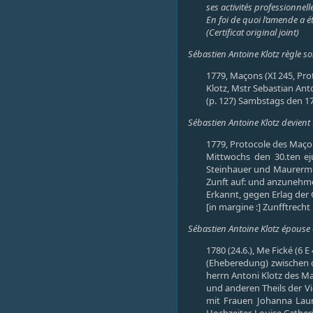
ses activités professionne
En foi de quoi l’amende a ét
(Certificat original joint)
Sébastien Antoine Klotz règle s
1779, Maçons (XI 245, Pr
Klotz, Mstr Sebastian Anto
(p. 127) Sambstags den 17.
Sébastien Antoine Klotz devient
1779, Protocole des Maçon
Mittwochs den 30.ten eju
Steinhauer und Maurermeis
Zunft auf: und anzunehm
Erkannt, gegen Erlag der 
[in margine :] Zunfftrecht 
Sébastien Antoine Klotz épouse e
1780 (24.6.), Me Fické (6 E
(Eheberedung) zwischen d
herrn Antoni Klotz des Ma
und anderen Theils der V
mit Frauen Johanna Laur
Hochzeiter, Louise Cathe