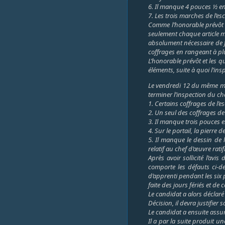
6. Il manque 4 pouces ½ en 
7. Les trois marches de l’es
Comme l’honorable prévôt es
seulement chaque article mai
absolument nécessaire de fa
coffrages en rangeant à plus
L’honorable prévôt et les q
éléments, suite à quoi l’in
Le vendredi 12 du même moi
terminer l’inspection du che
1. Certains coffrages de l’
2. Un seul des coffrages de 
3. Il manque trois pouces e
4. Sur le portail, la pierr
5. Il manque le dessin de l
relatif au chef d’œuvre ratif
Après avoir sollicité l’av
comporte les défauts ci-de
d’apprenti pendant les six 
faite des jours fériés et de 
Le candidat a alors déclaré
Décision, il devra justifier
Le candidat a ensuite assur
Il a par la suite produit u