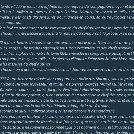
tembre 1777 le matin à neuf heures, à la requête du compagnon maçon et tailleur 
 Tribu le tailleur de pierres Georges Frédéric Hüttner, l’assesseur et tailleu
minateurs des chefs d’œuvre jurés pour l’année en cours, en outre Jacques Ferd
du comparant.
lors levé en demandant de passer l’examen du chef d’œuvre que le Corps des maç
s de chacun, il a été décidé d’accéder à la requête du comparant, la procédure a a
à deux heures de relevée se sont réunis au poêle de la Tribu le tailleur de pier
sseur Georges Christophe Freysinger, tous trois examinateurs des chefs d’œuvre 
, en lieu et place de maître Antoine Klotz empêché de comparaître puisqu’il est
ompagnon maçon et tailleur de pierres célibataire Sébastien Antoine Klotz, nati
 les mesures du chef d’œuvre.
is de chacun, on a accédé à sa demande en lui donnant les mesures dans un docum
77 à une heure de relevée sont comparus au poêle des Maçons, sous la présiden
 Frédéric Hüttner, l’assesseur et tailleur de pierres Georges Michel Muller et l
l’année en cours, en outre Jacques Ferdinand Hærtelmeyer, le dernier exami
le père dudit comparant, qui ont inspecté à sa demande le chef d’œuvre qu’a r
 ville, selon les indications qui lui ont été remises le 16 septembre dernier, et ont 
pied de trop dans la partie du bâtiment le long de la rue à droite.
e ne comporte aucun coffrage alors que les indications le demandaient.
deux pouces en hauteur à la seizième marche de l’escalier à la française en arriva
ns le grand projet de l’escalier à la française, que ce soit sur le dessin du 
 de sorte qu’il ne convient absolument pas à ce bâtiment où il n’est d’aucune util
 grand et le petit projet d’escalier à vis mais 30 seulement figurent sur le plan gé