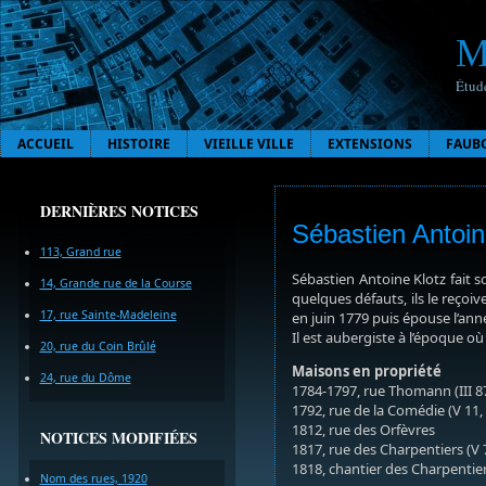
M
Étude
ACCUEIL
HISTOIRE
VIEILLE VILLE
EXTENSIONS
FAUB
DERNIÈRES NOTICES
Sébastien Antoin
113, Grand rue
Sébastien Antoine Klotz fait
14, Grande rue de la Course
quelques défauts, ils le reçoiv
17, rue Sainte-Madeleine
en juin 1779 puis épouse l’anné
Il est aubergiste à l’époque o
20, rue du Coin Brûlé
Maisons en propriété
24, rue du Dôme
1784-1797, rue Thomann (III 8
1792, rue de la Comédie (V 11
1812, rue des Orfèvres
NOTICES MODIFIÉES
1817, rue des Charpentiers (V 
1818, chantier des Charpentier
Nom des rues, 1920