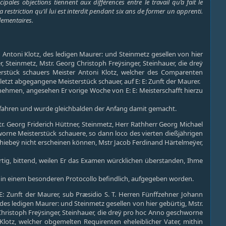
ales objections tiennent aux différences entre le travail qu’a fait le
 restriction qu’il lui est interdit pendant six ans de former un apprenti.
lementaires.
Antoni Klotz, des ledigen Maurer: und Steinmetz gesellen von hier
, Steinmetz, Mstr. Georg Christoph Freÿsinger, Steinhauer, die dreÿ
rstück schauers Meister Antoni Klotz, welcher des Comparenten
letzt abgegangene Meisterstück schauer, auf E: E: Zunft der Maurer.
ehmen, angesehen Er vorige Woche von E: E: Meisterschafft hierzu
fahren und wurde gleichbalden der Anfang damit gemacht.
. Georg Friderich Hüttner, Steinmetz, Herr Rathherr Georg Michael
worne Meisterstück schauere, so dann loco des vierten dießjährigen
 hiebeÿ nicht erscheinen können, Mstr Jacob Ferdinand Härtelmeÿer,
rtig, bittend, weilen Er das Examen würcklichen überstanden, Ihme
in einem besonderen Protocollo befindlich, aufgegeben worden.
: Zunft der Maurer, sub Præsidio S. T. Herren Fünffzehner Johann
s ledigen Maurer: und Steinmetz gesellen von hier gebürtig, Mstr.
Christoph Freÿsinger, Steinhauer, die dreÿ pro hoc Anno geschworne
Klotz, welcher obgemelten Requirenten eheleiblicher Vater, mithin