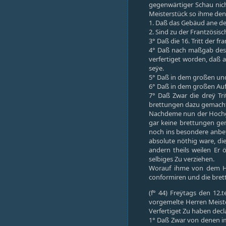
gegenwärtiger Schau nic
Meisterstück so ihme den
1. Daß das Gebäud ane de
2. Sind zu der Frantzösis
3° Daß die 16. Tritt der f
4° Daß nach maßgab des G
verfertiget worden, daß 
seÿe.
5° Daß in dem großen und 
6° Daß in dem großen Auft
7° Daß Zwar die dreÿ Tri
brettungen dazu gemach
Nachdeme nun der Hochge
gar keine brettungen gem
noch ins besondere anbefo
absolute nöthig ware, d
andern theils weilen Er
selbiges Zu verziehen.
Worauf ihme von dem Ho
conformiren und die bret
(f° 44) Freÿtags den 12
vorgemelte Herren Meist
Verfertiget Zu haben decla
1° Daß Zwar von denen im