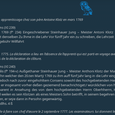
n apprentissage chez son père Antoine Klotz en mars 1769
s (XI 239)
1769 (f° 234) Eingeschriebener Steinhauer Jung – Meister Antoni Klotz 
t denselben Zu Ihme in die Lehr Vor fünff Jahr ein zu schreiben, die Lehrzei
gebühr Willfahrt
1775. La déclaration a lieu en l’absence de l’apprenti qui est parti en voyage avec
s de la déclaration de clôture.
s (XI 240)
lis (f° 194-v) Außgethaner Steinhauer Jung – Meister Anthoni Klotz der Ma
ohn welcher den 20.ten Martÿ 1769 zu ihm auff fünf Jahr lang in die Lehr 
jedoch nach zuvor eingehohltem Consens sowohl des hochgebietenden Herr
e er insgesamt vorher deßen geziemend benachrichtiget:/ würcklichen von h
arent in Ansehung des von dem hochgebietenden Herrn Oberhherrn, He
 weilen es sein Klotzen als eines Meisters Sohn betrifft, in seinem begehren
n, er seÿe dann in Persohn gegenwärtig.
dlhs. 4 ß
 à faire son chef d’œuvre le 2 septembre 1777. Les examinateurs lui donnent les