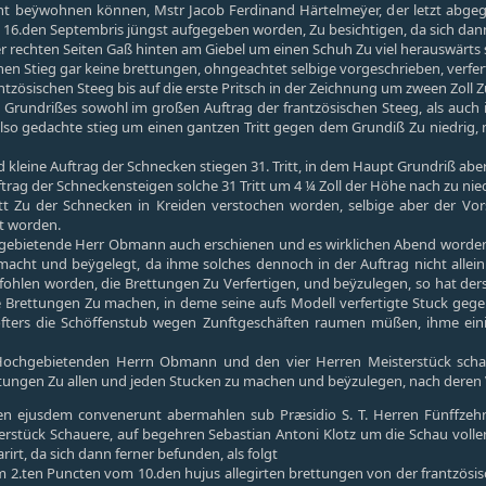
ht beÿwohnen können, Mstr Jacob Ferdinand Härtelmeÿer, der letzt abgeg
 16.den Septembris jüngst aufgegeben worden, Zu besichtigen, da sich da
r rechten Seiten Gaß hinten am Giebel um einen Schuh Zu viel herauswärts 
chen Stieg gar keine brettungen, ohngeachtet selbige vorgeschrieben, verfe
rantzösischen Steeg bis auf die erste Pritsch in der Zeichnung um zween Zoll Z
rundrißes sowohl im großen Auftrag der frantzösischen Steeg, als auch in
also gedachte stieg um einen gantzen Tritt gegen dem Grundiß Zu niedrig, 
kleine Auftrag der Schnecken stiegen 31. Tritt, in dem Haupt Grundriß aber 
rag der Schneckensteigen solche 31 Tritt um 4 ¼ Zoll der Höhe nach zu nie
tt Zu der Schnecken in Kreiden verstochen worden, selbige aber der Vors
t worden.
bietende Herr Obmann auch erschienen und es wirklichen Abend worden, 
acht und beÿgelegt, da ihme solches dennoch in der Auftrag nicht allei
hlen worden, die Brettungen Zu Verfertigen, und beÿzulegen, so hat dersel
ie Brettungen Zu machen, in deme seine aufs Modell verfertigte Stuck g
 öfters die Schöffenstub wegen Zunftgeschäften raumen müßen, ihme ei
chgebietenden Herrn Obmann und den vier Herren Meisterstück schaue
tungen Zu allen und jeden Stucken zu machen und beÿzulegen, nach deren
.ten ejusdem convenerunt abermahlen sub Præsidio S. T. Herren Fünffz
erstück Schauere, auf begehren Sebastian Antoni Klotz um die Schau vol
rirt, da sich dann ferner befunden, als folgt
 2.ten Puncten vom 10.den hujus allegirten brettungen von der frantzösisc