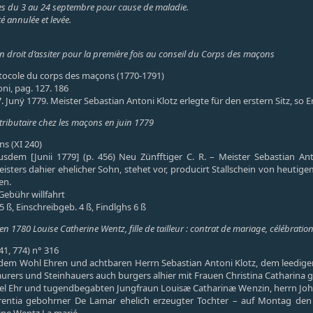
lles du 3 au 24 septembre pour cause de maladie.
é annulée et levée.
on droit d’assiter pour la première fois au conseil du Corps des maçons
otocole du corps des maçons (1770-1791)
ni, pag. 127. 186
 Junÿ 1779. Meister Sebastian Antoni Klotz erlegte für den erstern Sitz, so 
 tributaire chez les maçons en juin 1779
s (XI 240)
sdem [Junii 1779] (p. 456) Neu Zünfftiger C. R. – Meister Sebastian Ant
ters dahier ehelicher Sohn, stehet vor, producirt Stallschein von heutige
en.
Gebühr willfahrt
5 ß, Einschreibgeb. 4 ß, Findlghs 6 ß
n 1780 Louise Catherine Wentz, fille de tailleur : contrat de mariage, célébratio
 41, 774) n° 316
em Wohl Ehren und achtbaren Herrn Sebastian Antoni Klotz, dem leedigen
urers und Steinhauers auch burgers alhier mit Frauen Christina Catharina 
iel Ehr und tugendbegabten Jungfraun Louisæ Catharinæ Wenzin, herrn Joh
entia gebohrner De Lamar ehelich erzeugter Tochter – auf Montag den 24.
rine Wentz La marié