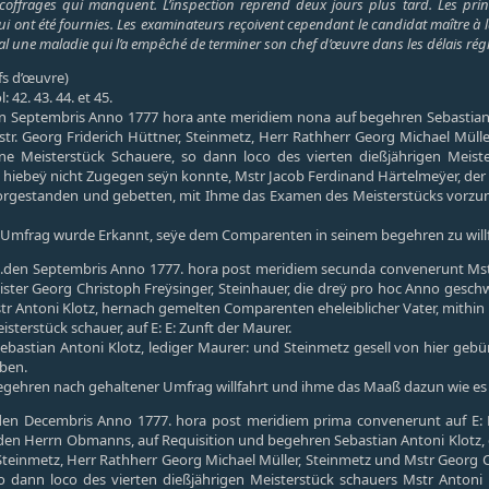
coffrages qui manquent. L’inspection reprend deux jours plus tard. Les princip
lui ont été fournies. Les examinateurs reçoivent cependant le candidat maître à la
dical une maladie qui l’a empêché de terminer son chef d’œuvre dans les délais rég
fs d’œuvre)
: 42. 43. 44. et 45.
ten Septembris Anno 1777 hora ante meridiem nona auf begehren Sebastian 
r. Georg Friderich Hüttner, Steinmetz, Herr Rathherr Georg Michael Müller
 Meisterstück Schauere, so dann loco des vierten dießjährigen Meiste
in hiebeÿ nicht Zugegen seÿn konnte, Mstr Jacob Ferdinand Härtelmeÿer, der 
vorgestanden und gebetten, mit Ihme das Examen des Meisterstücks vorzun
 Umfrag wurde Erkannt, seÿe dem Comparenten in seinem begehren zu will
16.den Septembris Anno 1777. hora post meridiem secunda convenerunt Mstr
ister Georg Christoph Freÿsinger, Steinhauer, die dreÿ pro hoc Anno gesch
tr Antoni Klotz, hernach gemelten Comparenten eheleiblicher Vater, mithin
sterstück schauer, auf E: E: Zunft der Maurer.
ebastian Antoni Klotz, lediger Maurer: und Steinmetz gesell von hier gebü
ben.
gehren nach gehaltener Umfrag willfahrt und ihme das Maaß dazun wie es 
den Decembris Anno 1777. hora post meridiem prima convenerunt auf E: E
n Herrn Obmanns, auf Requisition und begehren Sebastian Antoni Klotz, de
 Steinmetz, Herr Rathherr Georg Michael Müller, Steinmetz und Mstr Georg 
o dann loco des vierten dießjährigen Meisterstück schauers Mstr Antoni 