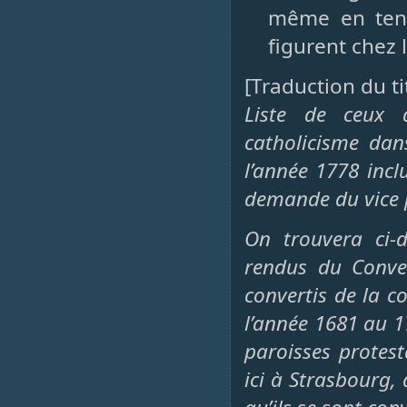
même en tena
figurent chez l
[Traduction du ti
Liste de ceux 
catholicisme dan
l’année 1778 inclu
demande du vice p
On trouvera ci-d
rendus du Conven
convertis de la c
l’année 1681 au 1
paroisses protes
ici à Strasbourg,