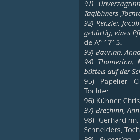
91) Unverzagtin
Taglöhners ,Tochte
92) Renzler, Jaco
gebürtig, eines Pf
de A° 1715.
93) Baurinn, Ann
94) Thomerinn, 
büttels auf der Sc
95) Papelier, 
Tochter.
96) Kühner, Chri
97) Brechinn, Ann
98) Gerhardinn,
Schneiders, Toch
99) Burgerinn,