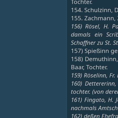
Tochter.
154. Schulzinn, 
155. Zachmann, Z
156) Rösel, H. P
damals ein Scri
Schaffner zu St. S
157) Spießinn ge
158) Demuthinn,
Baar, Tochter.
159) Röselinn, Fr.
160) Dettererinn
tochter. (von der
161) Fingato, H. 
nachmals Amtschr
162) deßen Ehefra