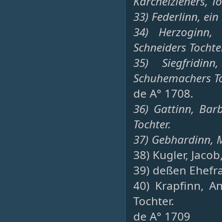
Kärchelziehers, To
33) Federlinn, ein
34) Herzoginn,
Schneiders Tochte
35) Siegfridin
Schuhemachers To
de A° 1708.
36) Gattinn, Bar
Tochter.
37) Gebhardinn, 
38) Kugler, Jacob
39) deßen Ehefr
40) Krapfinn, A
Tochter.
de A° 1709