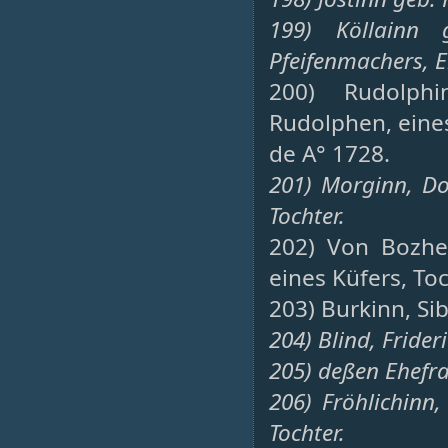
199) Köllainn 
Pfeifenmachers, 
200) Rudolphi
Rudolphen, eine
de A° 1728.
201) Morginn, Do
Tochter.
202) Von Bozhe
eines Küfers, Toc
203) Burkinn, Si
204) Blind, Frider
205) deßen Ehefr
206) Fröhlichinn,
Tochter.