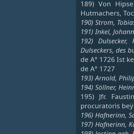
189) Von Hipse
Hutmachers, Toc
190) Strom, Tobia
191) Inkel, Johann
192) Dulsecker,
Dulseckers, des b
de A° 1726 Ist k
de A° 1727
193) Arnold, Phil
194) Söllner, Heinr
195) Jfr. Faust
procuratoris beÿ 
196) Hafnerinn, S
197) Hafnerinn, K
198) Jostinn geb.