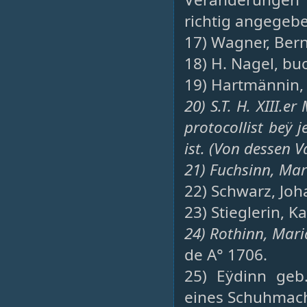
richtig angegeb
17) Wagner, Bern
18) H. Nagel, bu
19) Hartmännin,
20) S.T. H. XIII.e
protocollist beÿ 
ist. (Von dessen 
21) Fuchsinn, Mar
22) Schwarz, Joh
23) Stieglerin, K
24) Rothinn, Mar
de A° 1706.
25) Eÿdinn geb
eines Schuhmach