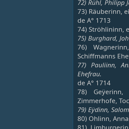
72) Rühl, Philipp 
73) Räuberinn, 
de A° 1713
74) Ströhlininn, 
75) Burghard, Jo
76) Wagnerinn
Schiffmanns Ehe
77) Pauliinn, A
Ehefrau.
de A° 1714
78) Geÿerinn,
Zimmerhofe, Toc
79) Eÿdinn, Salom
80) Ohlinn, Anna
81) Limburgerin