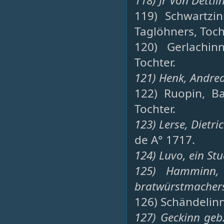
118) Jr Von Dettli
119) Schwartzi
Taglöhners, Toch
120) Gerlachin
Tochter.
121) Henk, Andrea
122) Ruopin, B
Tochter.
123) Lerse, Dietri
de A° 1717.
124) Luvo, ein Stu
125) Hamminn,
bratwürstmachers,
126) Schändelinn
127) Geckinn geb