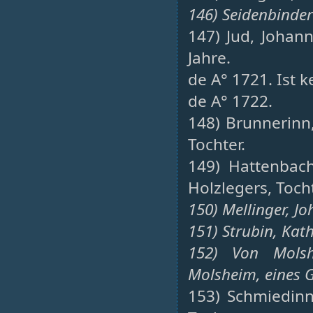
146) Seidenbinde
147) Jud, Johan
Jahre.
de A° 1721. Ist 
de A° 1722.
148) Brunnerinn
Tochter.
149) Hattenbach
Holzlegers, Tocht
150) Mellinger, Jo
151) Strubin, Kat
152) Von Molsh
Molsheim, eines G
153) Schmiedinn