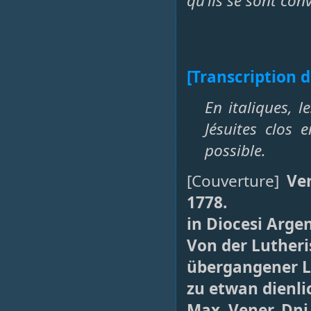
qu’ils se sont conv
[Transcription de
En italiques, l
Jésuites clos 
possible.
[Couverture]
Ve
1778.
in Diocesi Arge
Von der Lutheri
übergangener L
zu etwan dienli
Max. Vener. Dni