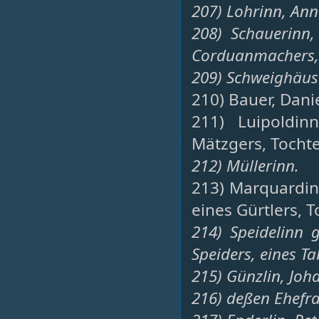
207) Lohrinn, Ann
208) Schauerinn
Corduanmachers, 
209) Schweighäuse
210) Bauer, Dani
211) Luipoldin
Mätzgers, Tochte
212) Müllerinn.
213) Marquardin
eines Gürtlers, T
214) Speidelinn
Speiders, eines Ta
215) Günzlin, Joh
216) deßen Ehefra