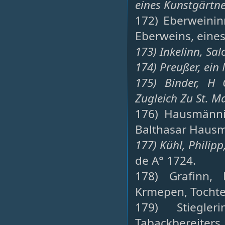
eines Kunstgärtner
172) Eberweinin
Eberweins, eines
173) Inkelinn, Sal
174) Preußer, ein 
175) Binder, H 
Zugleich Zu St. M
176) Hausmänni
Balthasar Hausm
177) Kühl, Philipp
de A° 1724.
178) Grafinn, 
Krmepen, Tochte
179) Stiegler
Tabackbereiters,