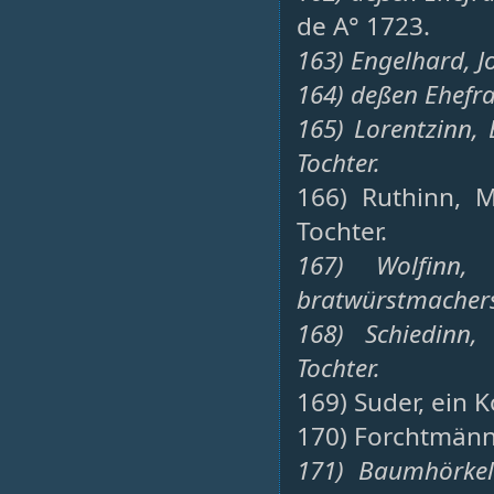
de A° 1723.
163) Engelhard, J
164) deßen Ehefra
165) Lorentzinn, 
Tochter.
166) Ruthinn, M
Tochter.
167) Wolfinn,
bratwürstmachers,
168) Schiedinn,
Tochter.
169) Suder, ein K
170) Forchtmänn
171) Baumhörkel