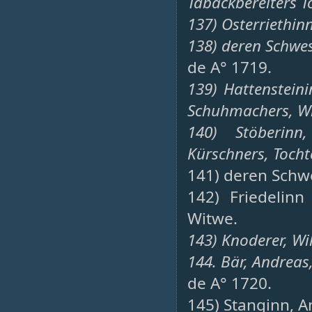
Tabackbereiters T
137) Osterriethin
138) deren Schwes
de A° 1719.
139) Hattensteini
Schuhmachers, W
140) Stöberinn
Kürschners, Tocht
141) deren Schwe
142) Friedelinn
Witwe.
143) Knoderer, Wi
144. Bär, Andreas,
de A° 1720.
145) Stanginn, 