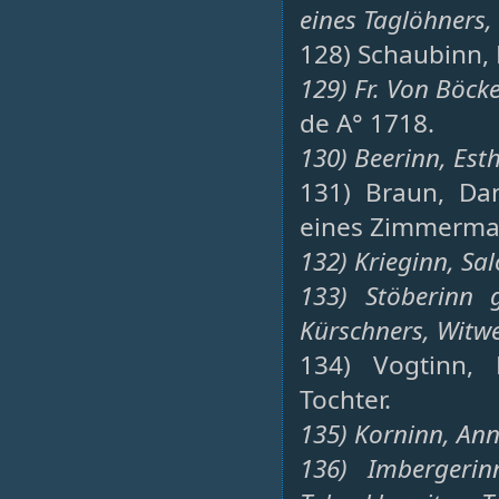
eines Taglöhners,
128) Schaubinn, 
129) Fr. Von Böcke
de A° 1718.
130) Beerinn, Esth
131) Braun, Dan
eines Zimmerma
132) Krieginn, Sa
133) Stöberinn g
Kürschners, Witwe
134) Vogtinn, 
Tochter.
135) Korninn, An
136) Imbergerin