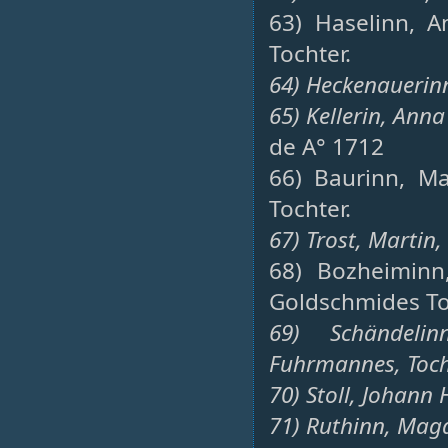
63) Haselinn, A
Tochter.
64) Heckenauerin
65) Kellerin, Ann
de A° 1712
66) Baurinn, Ma
Tochter.
67) Trost, Martin,
68) Bozheiminn
Goldschmides To
69) Schändeli
Fuhrmannes, Toch
70) Stoll, Johann 
71) Ruthinn, Magd