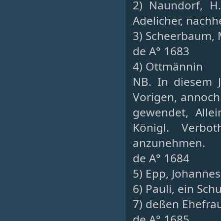
2) Naundorf, H.
Adelicher, nachh
3) Scheerbaum, 
de A° 1683
4) Ottmännin
NB. In diesem 
Vorigen, annoch
gewendet, Alle
Königl. Verbot
anzunehmen.
de A° 1684
5) Epp, Johanne
6) Pauli, ein Sc
7) deßen Ehefrau
de A° 1685.