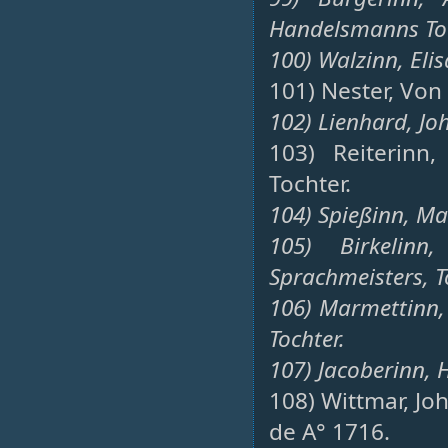
Handelsmanns Toc
100) Walzinn, Eli
101) Nester, Von
102) Lienhard, Jo
103) Reiterinn,
Tochter.
104) Spießinn, Mar
105) Birkelinn
Sprachmeisters, T
106) Marmettinn,
Tochter.
107) Jacoberinn, 
108) Wittmar, Joh
de A° 1716.