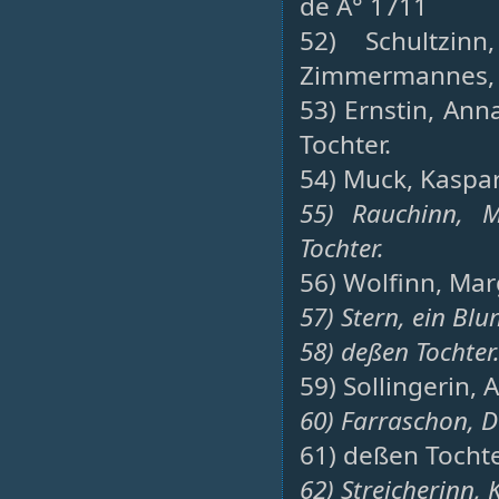
de A° 1711
52) Schultzin
Zimmermannes, 
53) Ernstin, Ann
Tochter.
54) Muck, Kaspar,
55) Rauchinn, M
Tochter.
56) Wolfinn, Mar
57) Stern, ein Bl
58) deßen Tochter
59) Sollingerin,
60) Farraschon, D
61) deßen Tochte
62) Streicherinn, 