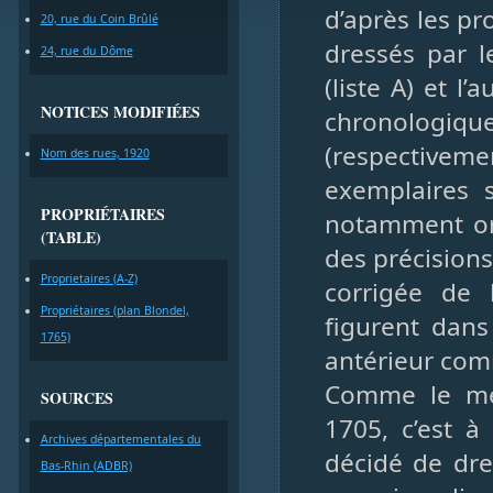
d’après les pr
20, rue du Coin Brûlé
dressés par l
24, rue du Dôme
(liste A) et l’
NOTICES MODIFIÉES
chronologiq
(respectivem
Nom des rues, 1920
exemplaires 
PROPRIÉTAIRES
notamment or
(TABLE)
des précisions 
Proprietaires (A-Z)
corrigée de l
Propriétaires (plan Blondel,
figurent dans
1765)
antérieur com
Comme le men
SOURCES
1705, c’est à
Archives départementales du
décidé de dre
Bas-Rhin (ADBR)