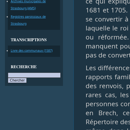
ce qui expliqu
Archives municipales de
1681 et 1705. 
Strasbourg (AMS)
Registres paroissiaux de
se convertir à
Strasbourg
laquelle le ro
ou réformée.
TRANSCRIPTIONS
manquent pour
Livre des communaux (1587)
pas de convert
Les différences
RECHERCHE
rapports famil
des renvois, 
rares cas, l
personnes com
en Brech, ce
Répertoire des