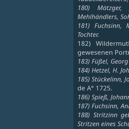
180) Mätzger,
Mehlhändlers, So
181) Fuchsinn, 
Tochter.
182) Wildermut
gewesenen Portn
183) Füßel, Georg
184) Hetzel, H. Jo
185) Stückelinn, 
de A° 1725.
186) Spieß, Johan
187) Fuchsinn, An
188) Stritzinn g
Stritzen eines Sc