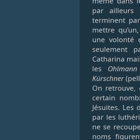
même dans les
par ailleur
terminent par
mettre qu’un
une volonté 
seulement pa
Catharina mais
les
Ohlmann
Kürschner
(pell
On retrouve, 
certain nombr
Jésuites. Les 
par les luthér
ne se recoupe
noms figuren