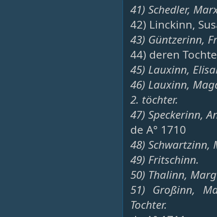
41) Schedler, Marx
42) Linckinn, Su
43) Güntzerinn, F
44) deren Tochte
45) Lauxinn, Elis
46) Lauxinn, Magd
2. töchter.
47) Speckerinn, A
de A° 1710
48) Schwartzinn,
49) Fritschinn.
50) Thalinn, Marg
51) Großinn, Ma
Tochter.