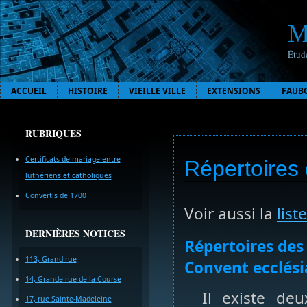
M
Étude
ACCUEIL
HISTOIRE
VIEILLE VILLE
EXTENSIONS
FAUB
RUBRIQUES
Certificats de mariage entre
Répertoires 
luthériens et catholiques
Convertis de 1700
Voir aussi la
list
DERNIÈRES NOTICES
Répertoires des 
113, Grand rue
Convent ecclési
14, Grande rue de la Course
Il existe de
17, rue Sainte-Madeleine