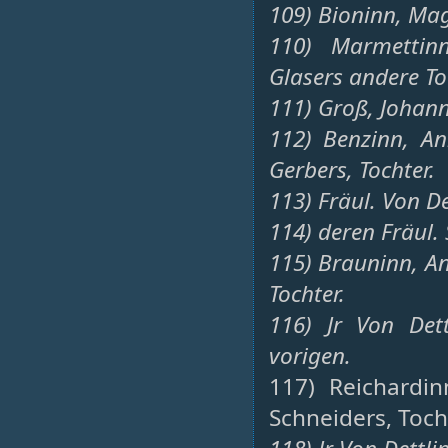
109) Bioninn, Mag
110) Marmettin
Glasers andere To
111) Groß, Johann
112) Benzinn, A
Gerbers, Tochter.
113) Fräul. Von De
114) deren Fräul.
115) Brauninn, A
Tochter.
116) Jr Von Dett
vorigen.
117) Reichardin
Schneiders, Toch