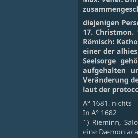
zusammengeschri
diejenigen Pers
17. Christmon. 
Römisch: Katho
einer der alhie
Seelsorge gehö
aufgehalten u
Veränderung dem
laut der protoco
A° 1681. nichts
In A° 1682
1) Rieminn, Salo
eine Dæmoniaca