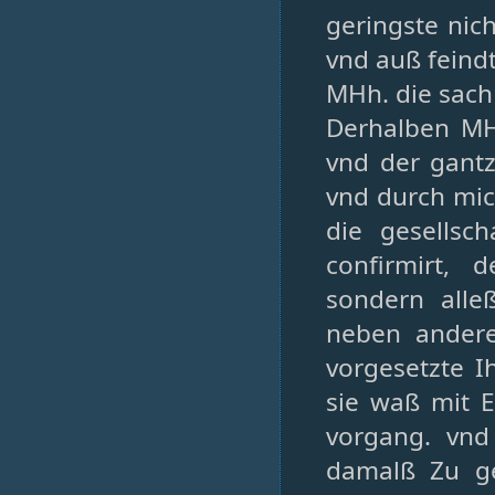
geringste nic
vnd auß feindt
MHh. die sach
Derhalben MHh
vnd der gantz
vnd durch mic
die gesellsch
confirmirt,
sondern all
neben andere
vorgesetzte 
sie waß mit 
vorgang. vnd
damalß Zu ge