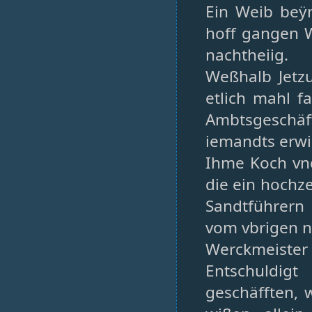
Ein Weib beÿ
hoff gangen 
nachtheiig.
Weßhalb Jetzu
etlich mahl f
Ambtsgeschä
iemandts erwi
Ihme Koch vnd
die ein hochze
Sandtführern 
vom vbrigen n
Werckmeister
Entschuldi
geschäfften, 