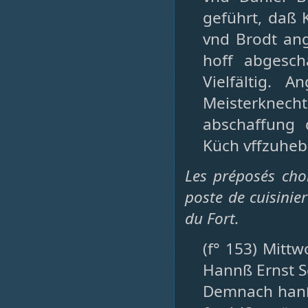
geführt, daß 
vnd Brodt ang
hoff abgesc
Vielfältig. 
Meisterknecht
abschaffung 
Küch vffzuheb
Les préposés choi
poste de cuisinie
du Fort.
(f° 153) Mittw
Hannß Ernst 
Demnach hanß