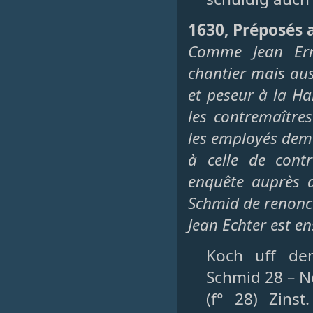
1630, Préposés 
Comme Jean Ern
chantier mais aus
et peseur à la Hal
les contremaître
les employés dema
à celle de cont
enquête auprès 
Schmid de renonce
Jean Echter est e
Koch uff de
Schmid 28 – N
(f° 28) Zin