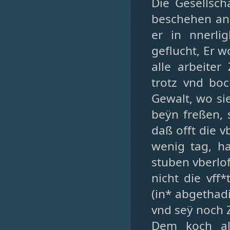
Die Gesellscha
beschehen anb
er in nnerli
geflucht, Er 
alle arbeiter
trotz vnd boc
Gewalt, wo sie
beÿn freßen, 
daß offt die v
wenig tag, h
stuben vberlo
nicht die vff
(in* abgethad
vnd seÿ noch 
Dem koch al