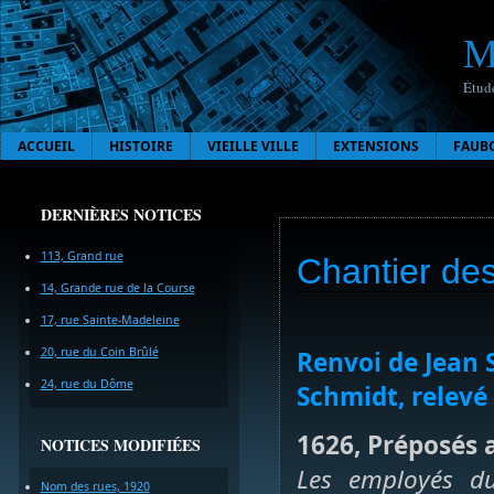
M
Étude
ACCUEIL
HISTOIRE
VIEILLE VILLE
EXTENSIONS
FAUB
DERNIÈRES NOTICES
113, Grand rue
Chantier de
14, Grande rue de la Course
17, rue Sainte-Madeleine
20, rue du Coin Brûlé
Renvoi de Jean 
24, rue du Dôme
Schmidt, relevé
1626, Préposés 
NOTICES MODIFIÉES
Les employés du
Nom des rues, 1920