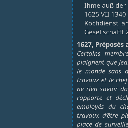
Ihme auß der 
1625 VII 1340
Kochdienst a
Gesellschafft 
1627, Préposés 
Certains membre
plaignent que Jea
le monde sans di
travaux et le che
ne rien savoir dan
rapporte et déc
employés du cha
travaux d’être pl
place de surveill