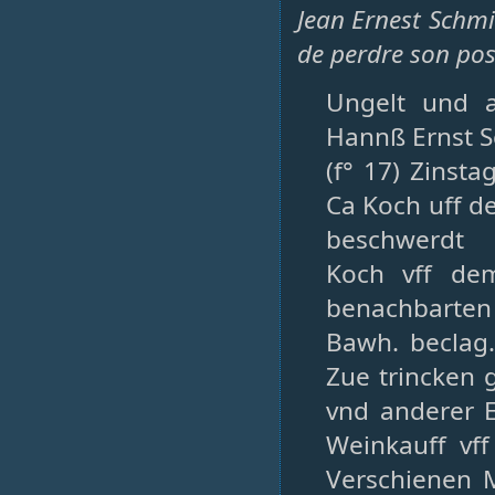
Jean Ernest Schmi
de perdre son pos
Ungelt und 
Hannß Ernst S
(f° 17) Zinst
Ca Koch uff d
beschwerdt
Koch vff de
benachbarten
Bawh. beclag
Zue trincken 
vnd anderer E
Weinkauff vff
Verschienen 