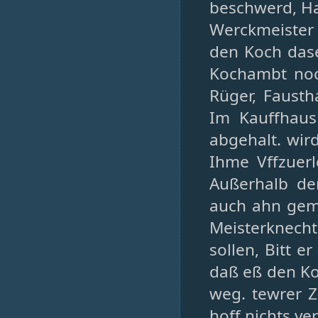
beschwerd, Ha
Werckmeister
den Koch das
Kochambt noc
Rüger, Faust
Im Kauffhaus
abgehalt. wird
Ihme Vffzuer
Außerhalb der
auch ahn geme
Meisterknech
sollen, Bitt e
daß eß den Ko
weg. tewrer Z
hoff nichts v