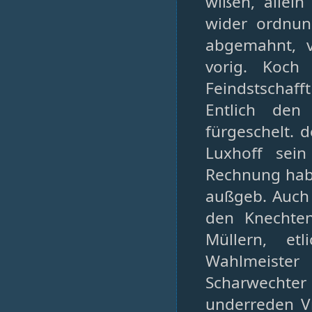
wißen, allei
wider ordnu
abgemahnt, v
vorig. Koch
Feindstschafft
Entlich den
fürgeschelt. 
Luxhoff sei
Rechnung hab 
außgeb. Auch
den Knechte
Müllern, et
Wahlmeister
Scharwechter 
underreden V