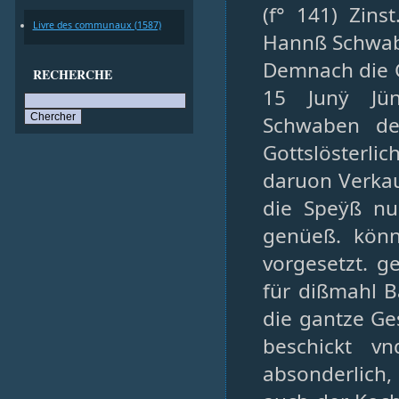
(f° 141) Zins
Livre des communaux (1587)
Hannß Schwab
Demnach die G
RECHERCHE
15 Junÿ Jün
Schwaben de
Gottslösterl
daruon Verkau
die Speÿß nu
genüeß. könn
vorgesetzt. g
für dißmahl B
die gantze Ge
beschickt vn
absonderlich, 