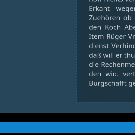
Erkant wege
Zuehören ob 
den Koch Abe
Item Rüger V
dienst Verhind
daß will er th
die Rechenmei
den wid. ver
Burgschafft g