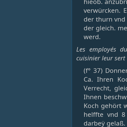
hieob. anzubri
verwürcken. E
der thurn vnd
der gleich. m
werd.
Les employés du
cuisinier leur ser
(f° 37) Donne
Ca. Ihren Ko
Verrecht, gle
Ihnen beschwer
Koch gehört wi
helffte vnd 8
darbeÿ gelaß.