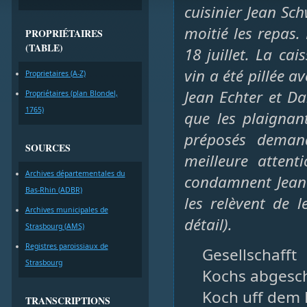
cuisinier Jean Sch
moitié les repas.
PROPRIÉTAIRES
(TABLE)
18 juillet. La ca
vin a été pillée a
Proprietaires (A-Z)
Jean Echter et Dan
Propriétaires (plan Blondel,
1765)
que les plaignan
préposés demand
SOURCES
meilleure attent
Archives départementales du
condamnent Jean 
Bas-Rhin (ADBR)
les relèvent de l
Archives municipales de
détail).
Strasbourg (AMS)
Registres paroissiaux de
Gesellschaf
Strasbourg
Kochs abgesch
Koch uff dem 
TRANSCRIPTIONS