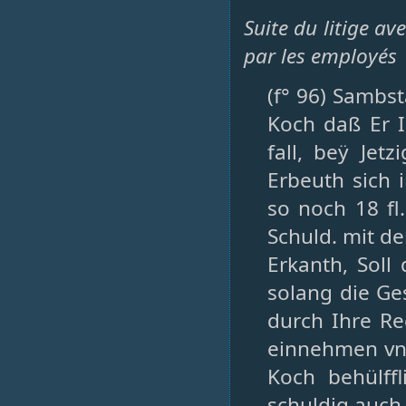
Suite du litige av
par les employés
(f° 96) Sambst
Koch daß Er 
fall, beÿ Jetz
Erbeuth sich 
so noch 18 fl
Schuld. mit de
Erkanth, Soll
solang die Ge
durch Ihre Re
einnehmen vn
Koch behülffl
schuldig auch