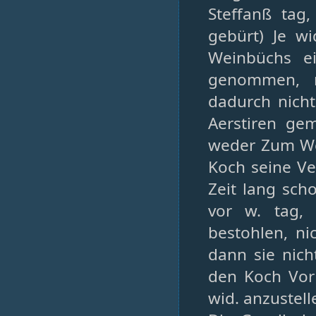
Steffanß tag,
gebürt) Je wi
Weinbüchs e
genommen, mi
dadurch nicht
Aerstiren ge
weder Zum We
Koch seine Ve
Zeit lang sch
vor w. tag, 
bestohlen, n
dann sie nich
den Koch Vor 
wid. anzustell