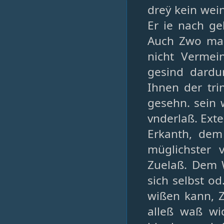
dreÿ kein wei
Er ie nach ge
Auch Zwo maß
nicht Verme
gesind dardu
Ihnen der tri
gesehn. sein 
vnderlaß. Ext
Erkanth, dem
müglichster 
Zuelaß. Dem W
sich selbst o
wißen kann, Z
alleß waß wid