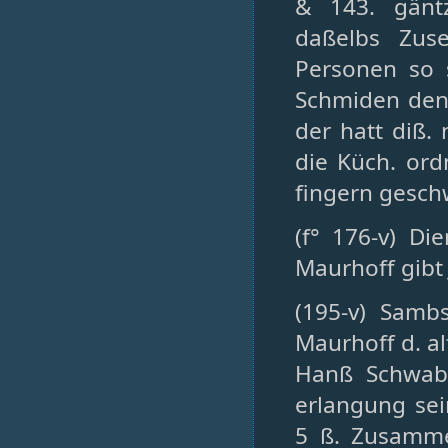
& 143. gänt
daßelbs Zus
Personen so 
Schmiden den
der hatt diß.
die Küch. or
fingern gesch
(f° 176-v) Di
Maurhoff gib
(195-v) Samb
Maurhoff d. a
Hanß Schwab 
erlangung sei
5 ß. Zusamme