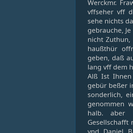
Werckmr. Fraw
vffseher vff
sehe nichts da
gebrauche, Je 
nicht Zuthun,
haußthür off
geben, daß au
lang vff dem h
Alß Ist Ihne
gebür beßer i
sonderlich, e
genommen wer
halb. aber 
Gesellschafft
vnd Daniel B