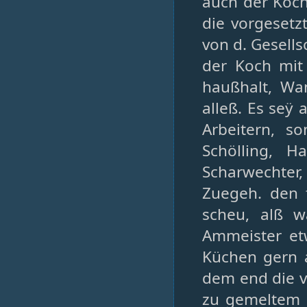
auch der Koch
die vorgesetz
von d. Gesell
der Koch mit 
haußhalt, Wa
alleß. Es seÿ
Arbeitern, s
Schölling, H
Scharwechter,
Zuegeh. den 
scheu, alß w
Ammeister etw
Küchen gern a
dem end die vf
zu gemeltem en