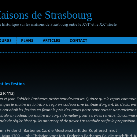
aisons de Strasbourg
 historique sur les maisons de Strasbourg entre le XVI° et le XX° siècle
OURGS
PLANS
ARTICLES
CONTACT
t les festins
2 R 113)
n et Jean Frédéric Barbenes protestent devant les Quinze que le repas commun pr
et que le maître de la tribu a reçu en cadeau une timbale d’argent. Ils déclaren
 ont aboli les festins en fixant le prix des repas pour rembourser une ancienne d
imbale en cadeau au maître du corps de métier pour services rendus. La commissio
de de régler l’écot qu’ils ont accepté de payer. L’assemblée ratifie la proposition
nn Friderich Barbenes Ca. die Meisterschafft der Kupfferschmidt
. May 1709. – Joh: Christian vndt Joh. Friderich Barbenes Ca. die mschfft d.