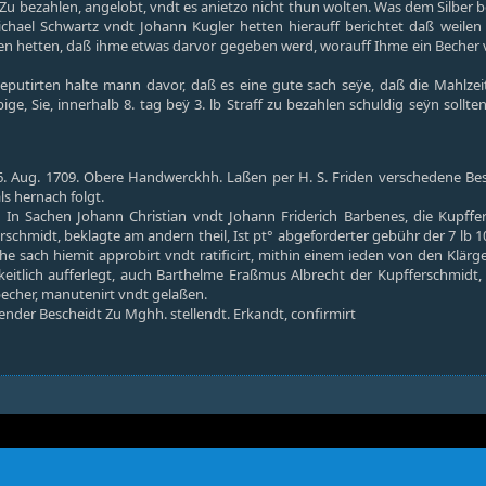
u bezahlen, angelobt, vndt es anietzo nicht thun wolten. Was dem Silber bech
chael Schwartz vndt Johann Kugler hetten hierauff berichtet daß weilen
den hetten, daß ihme etwas darvor gegeben werd, worauff Ihme ein Becher vor
eputirten halte mann davor, daß es eine gute sach seÿe, daß die Mahlzei
bige, Sie, innerhalb 8. tag beÿ 3. lb Straff zu bezahlen schuldig seÿn so
16. Aug. 1709. Obere Handwerckhh. Laßen per H. S. Friden verschedene B
ls hernach folgt.
. In Sachen Johann Christian vndt Johann Friderich Barbenes, die Kupff
rschmidt, beklagte am andern theil, Ist pt° abgeforderter gebühr der 7 lb 1
che sach hiemit approbirt vndt ratificirt, mithin einem ieden von den Klärg
igkeitlich aufferlegt, auch Barthelme Eraßmus Albrecht der Kupfferschm
cher, manutenirt vndt gelaßen.
nder Bescheidt Zu Mghh. stellendt. Erkandt, confirmirt