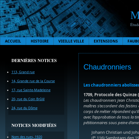
M
Étude
ACCUEIL
HISTOIRE
VIEILLE VILLE
EXTENSIONS
FAUB
DERNIÈRES NOTICES
Chaudronniers
113, Grand rue
14, Grande rue de la Course
Les chaudronniers abolissen
17, rue Sainte-Madeleine
1709, Protocole des Quinze (
20, rue du Coin Brûlé
Les chaudronniers Jean Christia
maîtres s’accordent des festins 
24, rue du Dôme
corps de métier répondent qu’ils
avec l’approbation de tous la t
pétitionnaires sous peine d’amen
NOTICES MODIFIÉES
Johann Christian und Joha
Nom des rues, 1920
(f° 116) Sambstags den 19