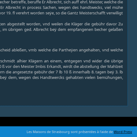
er betreffe, beruffe Er Albrecht, sich auff ehrl. Meister, welche die
 Er Albrecht in process Sachen, wegen des handtwecks, viel mühe
 19. fl verehrt worden seÿe, so die Gantz Meisterschafft verwilligt
ten abgestellt worden, vnd weilen die Kläger die gebühr davor Zu
llten, im übrigen ged. Albrecht beÿ dem empfangenen becher gelaßen
escheid ableßen, vmb welche die Partheÿen angehalten, vnd welche
erschmidt alhier Klägern an einem, entgegen vnd wider die übrige
0 ß vor den Meister Imbis Erkandt, wirdt die abstellung der Mahlzeit
ern die angesetzte gebühr der 7 lb 10 ß innerhalb 8. tagen beÿ 3. lb
idt, beÿ dem, wegen des Handtwercks gehabten vielen bemühungen,
Les Maisons de Strasbourg sont présentées à l’aide de
Word Press
.