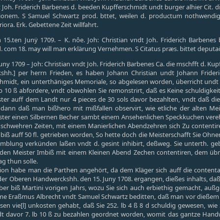
t Joh. Friderich Barbenes d. beeden Kupfferschmidt undt burger alhier Cit. di
ationem. S Samuel Schwartz prod. bttet, weilen d. productum nothwend
iora. Erk. Gebettene Zeit willfahrt.
 15.ten Junÿ 1709. – K. nôe. Joh: Christian vndt Joh. Friderich Barbenes 
d. com 18. may will man erklärung Vernehmen. S Citatus præs. bittet deput
Juny 1709 – Joh: Christian vndt Joh. Friderich Barbenes Ca. die mschfft d. Ku
hh.] per herrn Frieden, es haben Johann Christian undt Johann Frideri
chmidt, ein unterthäniges Memoriale, so abgelesen worden, überricht und
b 10 ß abfordere, vndt obwohlen Sie remonstrirt, daß es Keine schuldigkei
ter auff dem Landt nur 4 pieces de 30 sols davor bezahlten, vndt daß die 
ann daß man bißhero mit mißfallen observirt, wie etliche der alten Meis
er einen Silbernen Becher sambt einem Ansehenlichen Speckkuchen verehrt
 schwehren Zeiten, mit einem Manierlichen Abendzehren sich Zu contentiren
 biß auff 50 fl. getrieben worden, So hette doch die Meisterschafft Sie Ohn
amblung verkünden laßen vndt d. gesint inhibirt, deßweg. Sie unterth. ge
en Meister Imbiß mit einem Kleinen Abend Zechen contentiren, dem üb
g thun solle.
ion habe man die Parthen angehört, da dem Kläger sich auff die contenta
r Oberen Handwerckshh. den 15. Juny 1708. ergangen, dießes inhalts, daß Klä
aber biß Martini vorigen Jahrs, wozu Sie sich auch erbiethig gemacht, au
e Eraßmus Albrecht vndt Samuel Schwartz beditten, daß man vor dießem gr
en vie[l] unkosten gehabt, daß Sie 252. lb 4 ß 8 d schuldig gewesen, wie 
ndt davor 7. lb 10 ß zu bezahlen geordnet worden, womit das gantze Hand