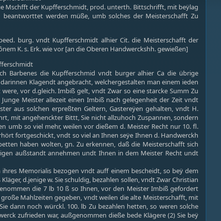
e Mschfft der Kupfferschmidt, prod. unterth. Bittschrifft, mit beÿlag
ig beantworttet werden müße, umb solches der Meisterschafft Zu
beed. burg. vndt Kupfferschmidt alhier Cit. die Meisterschafft der
aônem K. s. Erk. wie vor [an die Oberen Handwerckshh. gewießen]
pfferschmidt
ch Barbenes die Kupfferschmid vndt burger alhier Ca die übrige
t darinnen Klagendt angebracht, welchergestalten man einem ieden
t were, vor d.gleich. Imbiß gelt, vndt Zwar so eine starcke Summ Zu
Junge Meister allezeit einen Imbiß nach gelegenheit der Zeit vndt
ter aus solchen erpreßten Geltern, Gastereÿen gehalten, vndt H.
, mit angehenckter Bittt, Sie nicht allzuhoch Zuspannen, sondern
 umb so viel mehr, weilen vor dießem d. Meister Recht nur 10. fl.
erhört fortgeschickt, vndt so viel an Ihnen seÿe Ihnen d. Handwerckh
betten haben wolten, gn. Zu erkennen, daß die Meisterschafft sich
rigen außstandt annehmen undt Ihnen in dem Meister Recht undt
 ihres Memorialis bezogen vndt auff einem bescheidt, so beÿ dem
ger, d.jenige w. Sie schuldig, bezahlen sollen, vndt Zwar Christian
ßgenommen die 7 lb 10 ß so Ihnen, vor den Meister Imbiß gefordert
oße Mahlzeiten gegeben, vndt weilen die alte Meisterschafft, mit
Sie dann noch würckl. 100. lb Zu bezahlen hetten, so weren solche
werck zufrieden war, außgenommen dieße bede Klägere (2) Sie beÿ