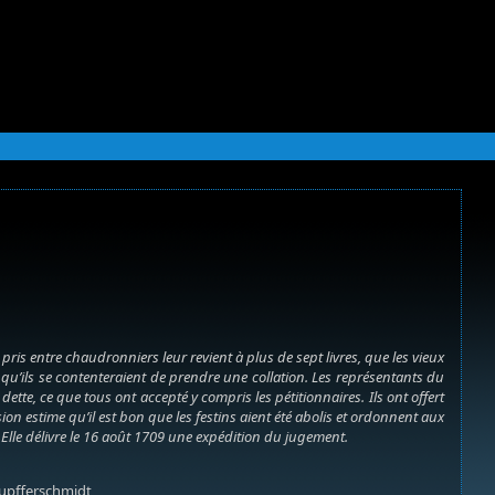
is entre chaudronniers leur revient à plus de sept livres, que les vieux
t qu’ils se contenteraient de prendre une collation. Les représentants du
ette, ce que tous ont accepté y compris les pétitionnaires. Ils ont offert
n estime qu’il est bon que les festins aient été abolis et ordonnent aux
. Elle délivre le 16 août 1709 une expédition du jugement.
 Kupfferschmidt