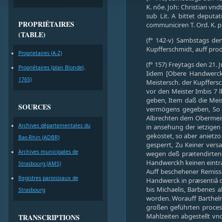
K. nôe. Joh: Christian vnd
sub Lit. A bittet deput
PROPRIÉTAIRES
communiciren T. Ord. K. pr
(TABLE)
(f° 142-v) Sambstags den
Kupfferschmidt, auff pro
Proprietaires (A-Z)
(f° 157) Freÿtags den 21. 
Propriétaires (plan Blondel,
Iidem [Obere Handwercks
1765)
Meistersch. der Kupffers
vor den Meister Imbis 7 l
geben, Item daß die Meis
SOURCES
vermögens gegeben, So d
Albrechten dem Obermeist
Archives départementales du
in ansehung der ietzigen
gekostet, so aber anietzo
Bas-Rhin (ADBR)
gesperrt, Zu Keiner vers
Archives municipales de
wegen deß prætendirtend
Handwerckh keinen eintra
Strasbourg (AMS)
Auff beschehener Remiss
Registres paroissiaux de
Handwerck in præsentiâ de
bis Michaelis, Barbenes 
Strasbourg
worden. Worauff Barthelm
großen geführten process
Mahlzeiten abgestellt v
TRANSCRIPTIONS