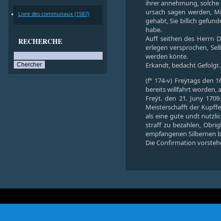
ihrer annehmung, solche Z
ursach sagen werden, Mi
Livre des communaux (1587)
gehabt, Sie billich gefun
habe.
Auff seithen des Herrn D
RECHERCHE
erlegen versprochen, Sel
werden könte.
Erkandt, bedacht Gefolgt.
(f° 174-v) Freÿtags den 
bereits willfahrt worden, a
Freÿt. den 21. Juny 1709
Meisterschafft der Kupffe
als eine gute undt nutzli
straff zu bezahlen, Obr
empfangenen Silbernen be
Die Confirmation vorstehe