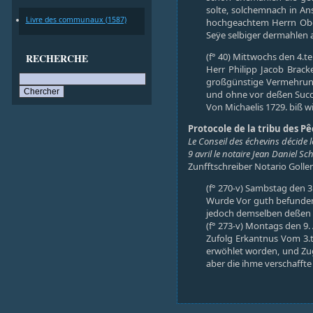
solte, solchemnach in An
Livre des communaux (1587)
hochgeachtem Herrn Ober
Seÿe selbiger dermahlen a
(f° 40) Mittwochs den 4.te
RECHERCHE
Herr Philipp Jacob Brack
großgünstige Vermehrung 
und ohne vor deßen Succe
Von Michaelis 1729. biß w
Protocole de la tribu des Pê
Le Conseil des échevins décide l
9 avril le notaire Jean Daniel 
Zunfftschreiber Notario Golle
(f° 270-v) Sambstag den 
Wurde Vor guth befunden
jedoch demselben deßen 
(f° 273-v) Montags den 9.
Zufolg Erkantnus Vom 3.t
erwöhlet worden, und Zug
aber die ihme verschaffte