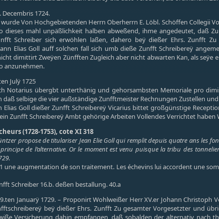
9. Decembris 1724.
wurde Von Hochgebietenden Herrn Oberherrn E. Löbl. Schöffen Collegii Vo
so dieses mahl unpäßlichkeit halben abweßend, ihme angedeutet, daß Zu 
fft Schreiber sich erwöhlen laßen, dahero beÿ dießer Ehrs. Zunfft Z
nn Elias Goll auff solchen fall sich umb dieße Zunfft Schreibereÿ ange
nicht dimittirt Zweÿen Zünfften Zugleich aber nicht abwarten Kan, als seÿe 
rio anzunehmen.
ten Julÿ 1725
ch Notarius übergbt unterthänig und gehorsambsten Memoriale pro dimis
doch daß selbige die vier außständige Zunfftmeister Rechnungen Zustellen u
n Elias Goll dießer Zunfft Schreibereÿ Vicarius bittet großgünstige Receptio
sein Zunfft Schreibereÿ Ambt gehörige Arbeiten Vollendes Verrichtet haben
cheurs (1728-1753), cote XI 318
tzer propose de titulariser Jean Elie Goll qui remplit depuis quatre ans les fon
 principe de l’alternative. Or le moment est venu puisque la tribu des tonneli
1729.
1 une augmentation de son traitement. Les échevins lui accordent une somm
nfft Schreiber 16.b. deßen bestallung. 40.a
29.ten Januarÿ 1729. – Proponirt Wohlweißer Herr XV.er Johann Christoph V
unfftschreibereÿ beÿ dießer Ehrs. Zunfft Zu gesamter Vorgesetzter und 
ße Versicherung dahin empfangen, daß sobalden der alternativ nach thunl