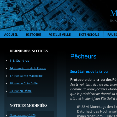
M
Étude
ACCUEIL
HISTOIRE
VIEILLE VILLE
EXTENSIONS
FAUB
DERNIÈRES NOTICES
Pêcheurs
113, Grand rue
14, Grande rue de la Course
Secrétaires de la tribu
17, rue Sainte-Madeleine
Protocole de la tribu des Pê
20, rue du Coin Brûlé
Après voir tenu lieu de secrétair
Comme Philippe Jacques Marbach 
24, rue du Dôme
que le précédent ait donné sa 
tribu et invitent Jean Elie Goll 
NOTICES MODIFIÉES
(f° 88-v) Monntags den 1.
Dato hatt das Hochansehn
Nom des rues, 1920
maaß gibet vom 5. Julÿ 17