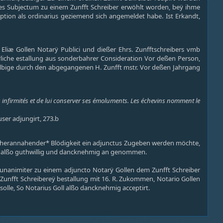
ches Subjectum zu einem Zunfft Schreiber erwöhlt worden, beÿ ihme
on als ordinarius geziemend sich angemeldet habe. Ist Erkandt,
 Eliæ Gollen Notarÿ Publici und dießer Ehrs. Zunfftschreibers vmb
rliche estallung aus sonderbahrer Consideration Vor deßen Person,
selbige durch den abgegangenen H. Zunfft mstr. Vor deßen Jahrgang
s infirmités et de lui conserver ses émoluments. Les échevins nomment le
ser adjungirt, 273.b
[herannahender* Blödigkeit ein adjunctus Zugeben werden möchte,
h alßo guthwillig und dancknehmig an genommen.
 unanimiter zu einem adjuncto Notarÿ Gollen dem Zunfft Schreiber
Zunfft Schreibereÿ bestallung mit 16. R. Zukommen, Notario Gollen
olle, So Notarius Goll alßo dancknehmig acceptirt.