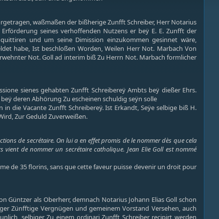
rgetragen, waßmaßen der bißherige Zunfft Schreiber, Herr Notarius
Erförderung seines verhoffenden Nutzens er beÿ E. E. Zunfft der
u quittiren und um seine Dimission einzukommen gesinnet wäre,
meldet habe, Ist beschloßen Worden, Weilen Herr Not. Marbach Von
erwehnter Not. Goll ad interim biß Zu Herrn Not. Marbach formlicher
sione sienes gehabten Zunfft Schreibereÿ Ambts beÿ dießer Ehrs.
nd beÿ deren Abhörung Zu escheinen schuldig seÿn solle
n in die Vacante Zunfft Schreibereÿ. Ist Erkandt, Seÿe selbige biß H.
 Wird, Zur Geduld Zuverweißen.
ctions de secrétaire. On lui a en effet promis de le nommer dès que cela
ers vient de nommer un secrétaire catholique. Jean Elie Goll est nommé
e de 35 florins, sans que cette faveur puisse devenir un droit pour
on Güntzer als Oberherr, demnach Notarius Johann Elias Goll schon
übriger Zünfftige Vergnügen und gemeinem Vorstand Versehen, auch
ich, selbiger Zu einem ordinari Zunfft Schreiber recipirt werden