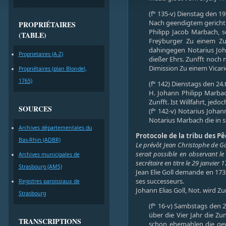
(f° 135-v) Dienstag den 1
Nach geendigtem gericht 
PROPRIÉTAIRES
Philipp Jacob Marbach, 
(TABLE)
Freÿburger Zu einem Zun
dahingegen Notarius Joha
Proprietaires (A-Z)
dießer Ehrs. Zunfft noch 
Dimission Zu einem Vica
Propriétaires (plan Blondel,
1765)
(f° 142) Dienstags den 24.
H. Johann Philipp Marba
Zunfft. Ist Willfahrt, je
SOURCES
(f° 142-v) Notarius Johan
Notarius Marbach die in 
Archives départementales du
Protocole de la tribu des Pê
Bas-Rhin (ADBR)
Le prévôt Jean Christophe de Gün
serait possible en observant le
Archives municipales de
secrétaire en titre le 29 janvier 
Strasbourg (AMS)
Jean Elie Goll demande en 173
ses successeurs.
Registres paroissiaux de
Johann Elias Goll, Not. wird Zu
Strasbourg
(f° 16-v) Sambstags den 
über die Vier Jahr die Z
TRANSCRIPTIONS
schon ehemahlen die gewi