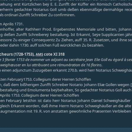
sehung erst Kürtzlichen beÿ E. E. Zunfft der Küffer ein Römisch Catholis
herrn gedachter Notarius Goll umb deßen ebenmäßige dermahlige recepti
ls ordinari Zunfft Schreiber Zu confirmiren.
n Aprilis 1731.
enhoffer, alter Rathherr Prod. Ergebenstes Memoriale und bitten, Johann
deßen Zunfft Schreibereÿ bestallung. Ist Erkannt, Seÿe Supplicanten jäh
ssore Zu einiger Consequentz Zu Ziehen, auff 35. R. Zusetzen, und ihne 
ieder dahin 1730. auff solchen Fuß würcklichen Zu bezahlen.
cheurs (1728-1753),
cote XI 318
AMS
e 3 février 1753 de nommer un adjoint au secrétaire Jean Elie Goll eu égard à se
Schweighæuser en lui attribuant une rémunération de 16 florins.
n einen adjunctum Zuzugeben erkannt 270.b. wird herr Notarius Schweighäu
3.ten Februarÿ1753. Collegium derer Herren Schöffen
, daß dem bißherigen Zunfft Schreiber Notario Johann Eliæ Gollen wegen 
bestallung und Emolumenta beÿbehalten, So gedachter Notarius Goll auc
 Aprilis 1753. Collegium derer Herren Schöffen
en Februarÿ letsthin ist dato herr Notarius Johann Daniel Schweighäußer
leich Erkannt worden, daß ihme Herrn Notario Schweighäußer an die alte 
 augmentation mit 19. R. von anstatten gewohnliche Præsenten Verbleiben s