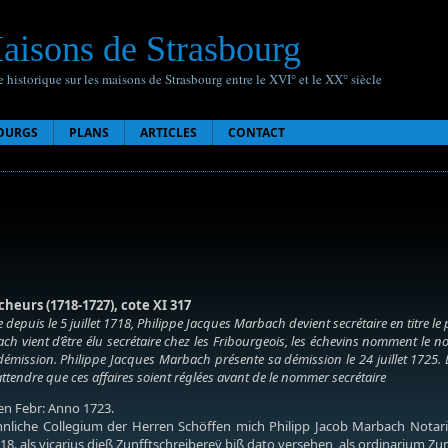
aisons de Strasbourg
 historique sur les maisons de Strasbourg entre le XVI° et le XX° siècle
OURGS
PLANS
ARTICLES
CONTACT
cheurs (1718-1727), cote XI 317
e depuis le 5 juillet 1718, Philippe Jacques Marbach devient secrétaire en titre le 
vient d’être élu secrétaire chez les Fribourgeois, les échevins nomment le nota
démission. Philippe Jacques Marbach présente sa démission le 24 juillet 1725. 
à attendre que ces affaires soient réglées avant de le nommer secrétaire
en Febr: Anno 1723.
liche Collegium der Herren Schöffen mich Philipp Jacob Marbach Notarium
18. als vicarius dieß Zunfftschreibereÿ biß dato versehen, als ordinarium 