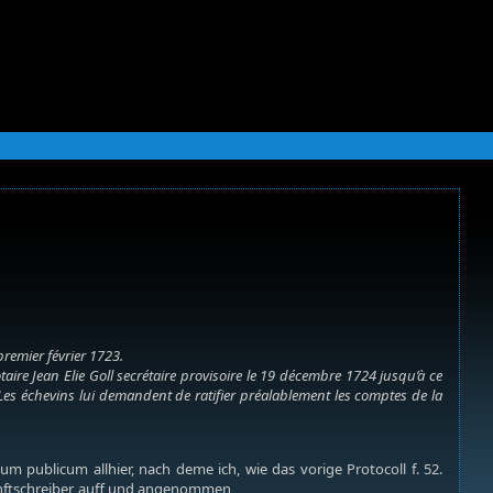
premier février 1723.
ire Jean Elie Goll secrétaire provisoire le 19 décembre 1724 jusqu’à ce
Les échevins lui demandent de ratifier préalablement les comptes de la
 publicum allhier, nach deme ich, wie das vorige Protocoll f. 52.
Zunftschreiber, auff und angenommen