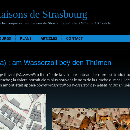
aisons de Strasbourg
 historique sur les maisons de Strasbourg entre le XVI° et le XX° siècle
OURGS
PLANS
ARTICLES
CONTACT
la) : am Wasserzoll beÿ den Thürnen
 fluvial (
Wasserzoll
) à l’entrée de la ville par bateau. Le nom est traduit
uche ; la rivière portait alors plus souvent le nom de la Bruche que celui de l’
en amont était appelé
oberer Wasserzoll
ou
Wasserzoll beÿ denen Thürnen
(péa