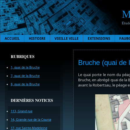
M
Étude
ACCUEIL
HISTOIRE
VIEILLE VILLE
EXTENSIONS
FAUB
RUBRIQUES
Bruche (quai de 
1, quai de la Bruche
Le quai porte le nom du péage
7, quai de la Bruche
Bruche, en abrégé quai de la Br
8, quai de la Bruche
avant la Robertsau, le péage 
DERNIÈRES NOTICES
113, Grand rue
14, Grande rue de la Course
17, rue Sainte-Madeleine