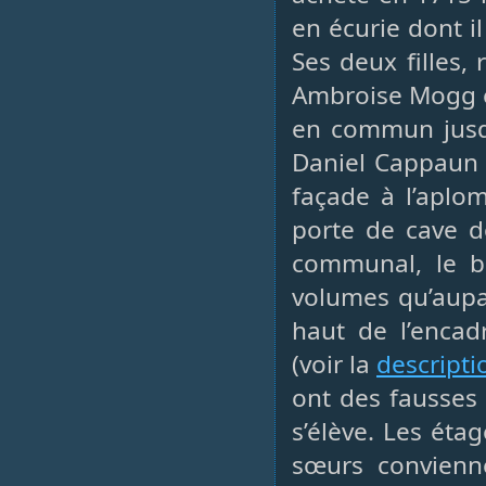
en écurie dont 
Ses deux filles,
Ambroise Mogg e
en commun jusq
Daniel Cappaun s
façade à l’aplo
porte de cave d
communal, le b
volumes qu’aupar
haut de l’enca
(voir la
descripti
ont des fausses
s’élève. Les ét
sœurs convienne