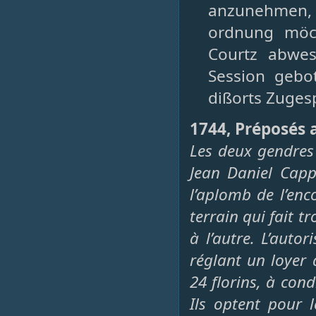
anzunehmen, 
ordnung möch
Courtz abwes
Session gebo
dißorts Zuges
1744, Préposés 
Les deux gendres
Jean Daniel Capp
l’aplomb de l’en
terrain qui fait t
à l’autre. L’autor
réglant un loyer 
24 florins, à con
Ils optent pour 