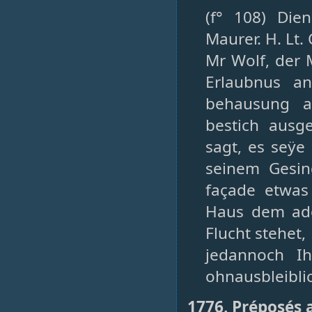
(f° 108) Die
Maurer. H. Lt.
Mr Wolf, der 
Erlaubnus an
behausung a
bestich ausg
sagt, es seÿ
seinem Gesin
façade etwa
Haus dem ado
Flucht stehet,
jedannoch I
ohnausbleiblic
1776, Préposés 