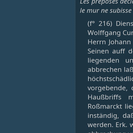
Les préposés déci
le mur ne subiss
(f° 216) Dien
Wolffgang Cur
Herrn Johann
Seinen auff 
liegenden un
abbrechen la
höchstschädlic
vorgebende, 
Haußbriffs 
Roßmarckt li
inständig, d
werden. Erk. 