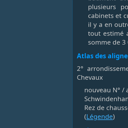
plusieurs p
cabinets et c
il y a en out
tout estimé 
somme de 3 0
Atlas des align
2° arrondisse
Chevaux
nouveau N° / a
Schwindenha
Rez de chauss
(
Légende
)