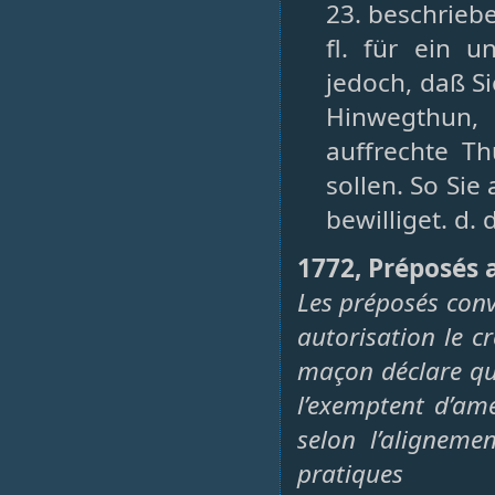
23. beschriebe
fl. für ein 
jedoch, daß S
Hinwegthun, 
auffrechte T
sollen. So Sie
bewilliget. d. 
1772, Préposés 
Les préposés con
autorisation le c
maçon déclare qu
l’exemptent d’am
selon l’aligneme
pratiques