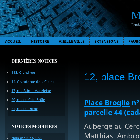
M
Étude
ACCUEIL
HISTOIRE
VIEILLE VILLE
EXTENSIONS
FAUB
DERNIÈRES NOTICES
113, Grand rue
12, place Br
14, Grande rue de la Course
17, rue Sainte-Madeleine
20, rue du Coin Brûlé
Place Broglie
n° 
24, rue du Dôme
parcelle 44 (cad
Auberge au Cerce
NOTICES MODIFIÉES
Matthias Ambro
Nom des rues, 1920