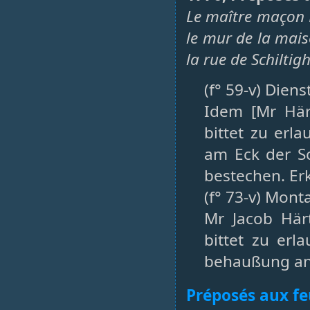
Le maître maçon H
le mur de la mai
la rue de Schiltig
(f° 59-v) Dien
Idem [Mr Här
bittet zu er
am Eck der S
bestechen. Erk
(f° 73-v) Mont
Mr Jacob Här
bittet zu er
behaußung anst
Préposés aux fe