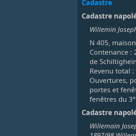
Cadastre
Cadastre napol
Willemin Josep
N 405, maison
Contenance : 2
de Schiltigheim
Revenu total :
Ouvertures, po
portes et fenêt
fenêtres du 3°
Cadastre napol
Willemain Jose
1897/98 Willem