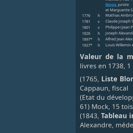
Mogg
, juriste
et Marguerite S
Mathias Ambrois
1776
h
Claude Joseph S
1781
v
Philippe (Jean 
1801
v
Joseph Alexand
1826
h
Alfred Jean Alex
1897*
h
Louis Willemin 
1927*
h
Valeur de la m
livres en 1738, 1
(1765,
Liste Blo
Cappaun, fiscal
(Etat du dévelo
61) Mock, 15 tois
(1843,
Tableau i
Alexandre, médec