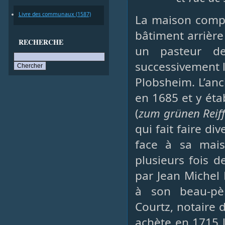
Livre des communaux (1587)
La maison compr
bâtiment arrière
RECHERCHE
un pasteur de
successivement 
Plobsheim. L’anc
en 1685 et y éta
(
zum grünen Reif
qui fait faire di
face à sa mais
plusieurs fois d
par Jean Michel 
à son beau-pèr
Courtz, notaire d
achète en 1715 l