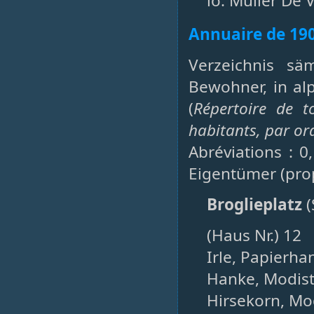
lo. Müller De 
Annuaire de 19
Verzeichnis sä
Bewohner, in al
(
Répertoire de t
habitants, par or
Abréviations : 0
Eigentümer (prop
Broglieplatz
(
(Haus Nr.) 12
Irle, Papierha
Hanke, Modist
Hirsekorn, Mod