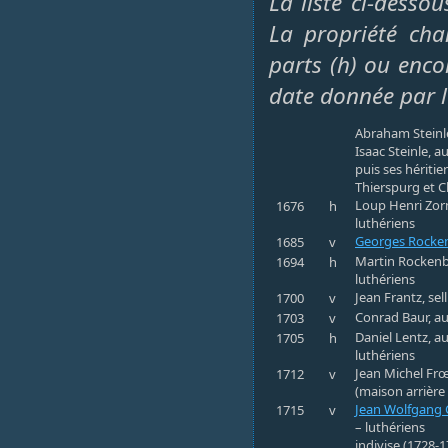
La liste ci-desso
La propriété cha
parts (h) ou encor
date donnée par l
Abraham Steinl
Isaac Steinle, 
puis ses hérit
Thierspurg et 
Loup Henri Zorn
1676
h
luthériens
Georges Rocke
1685
v
Martin Rockenba
1694
h
luthériens
Jean Frantz, sel
1700
v
Conrad Baur, au
1703
v
Daniel Lentz, a
1705
h
luthériens
Jean Michel Frœ
1712
v
(maison arrière
Jean Wolfgang 
1715
v
– luthériens
indivise (1728-