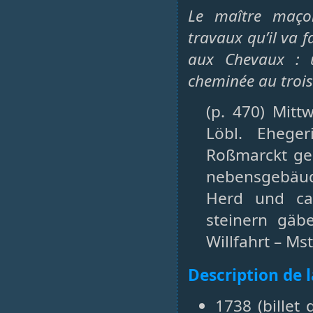
Le maître maçon
travaux qu’il va 
aux Chevaux : u
cheminée au trois
(p. 470) Mitt
Löbl. Eheger
Roßmarckt ge
nebensgebäud 
Herd und ca
steinern gäbe
Willfahrt – Ms
Description de 
1738 (billet