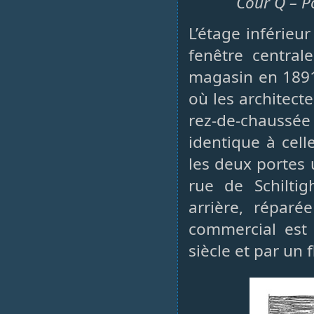
Cour Q – P
L’étage inférie
fenêtre central
magasin en 1891.
où les architect
rez-de-chaussée
identique à cell
les deux portes 
rue de Schilti
arrière, réparé
commercial est
siècle et par un 