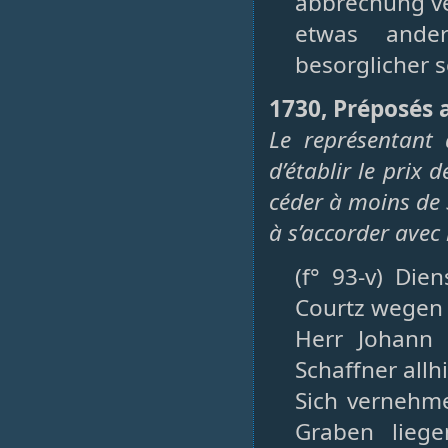
abbrechung ve
etwas ande
besorglicher 
1730, Préposés 
Le représentan
d’établir le prix 
céder à moins de 3
à s’accorder avec
(f° 93-v) Die
Courtz wegen 
Herr Johann 
Schaffner all
Sich vernehm
Graben liege