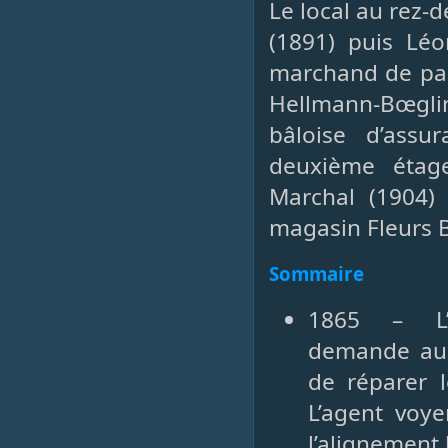
Le local au rez-
(1891) puis Léo
marchand de papi
Hellmann-Bœglin
bâloise d’assur
deuxième étag
Marchal (1904) 
magasin Fleurs B
Sommaire
1865 – L’e
demande au n
de réparer l
L’agent voy
l’alignement 