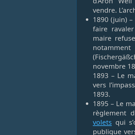
d’Aron Wei
vendre. L’ar
1890 (juin) –
faire ravale
maire refuse
notamment
(Fischergäß
novembre 18
1893 – Le ma
vers l’impas
1893.
1895 – Le ma
règlement 
volets
qui s’
publique ver