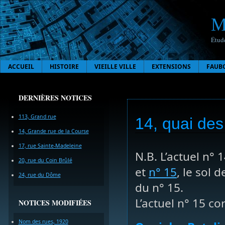
M
Étude
ACCUEIL
HISTOIRE
VIEILLE VILLE
EXTENSIONS
FAUB
DERNIÈRES NOTICES
113, Grand rue
14, quai des
14, Grande rue de la Course
17, rue Sainte-Madeleine
N.B. L’actuel n°
20, rue du Coin Brûlé
et
n° 15
, le sol 
24, rue du Dôme
du n° 15.
L’actuel n° 15 c
NOTICES MODIFIÉES
Nom des rues, 1920