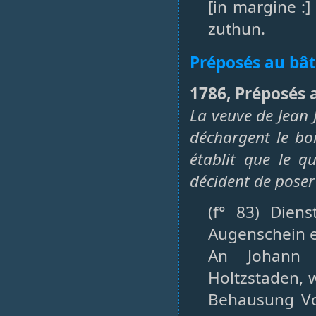
[in margine :
zuthun.
Préposés au bâ
1786, Préposés 
La veuve de Jean 
déchargent le bo
établit que le qu
décident de pose
(f° 83) Dien
Augenschein e
An Johann 
Holtzstaden, 
Behausung Vo