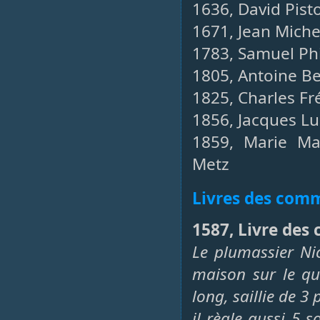
1636, David Pisto
1671, Jean Miche
1783, Samuel Phil
1805, Antoine Be
1825, Charles Fré
1856, Jacques Luc
1859, Marie Ma
Metz
Livres des co
1587, Livre des
Le plumassier Nic
maison sur le qu
long, saillie de 3 
il règle aussi 5 