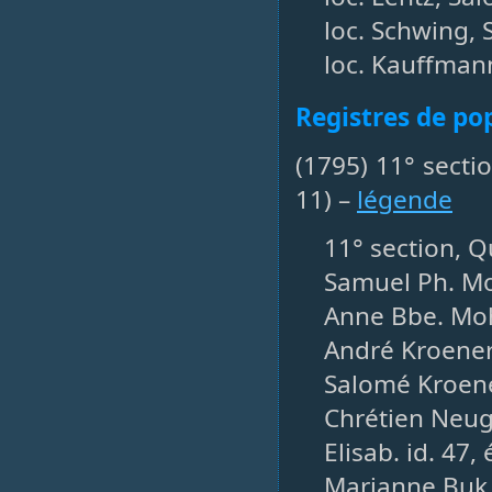
loc. Schwing, 
loc. Kauffman
Registres de po
(1795) 11° secti
11) –
légende
11° section, Q
Samuel Ph. Moh
Anne Bbe. Mohr
André Kroener
Salomé Kroener
Chrétien Neuge
Elisab. id. 47,
Marianne Buk, 