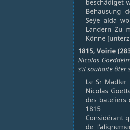
beschädiget w
Behausung de
Seÿe alda wo
Landern Zu m
Könne [unterz
1815, Voirie (2
Nicolas Goeddelm
s’il souhaite ôte
Le Sr Madler 
Nicolas Goett
des bateliers 
1815
Considérant q
de l’aligneme