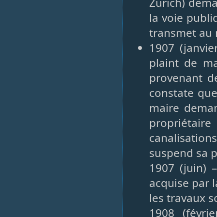
Zurich) dema
la voie publ
transmet au 
1907 (janvie
plaint de m
provenant de
constate que
maire deman
propriétaire
canalisation
suspend sa p
1907 (juin) 
acquise par l
les travaux s
1908 (févri