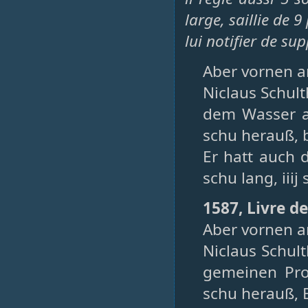
large, saillie de 
lui notifier de sup
Aber vornen 
Niclaus Schul
dem Wasser an
schu herauß, be
Er hatt auch 
schu lang, iiij
1587, Livre d
Aber vornen 
Niclaus Schul
gemeinen Prof
schu herauß, B