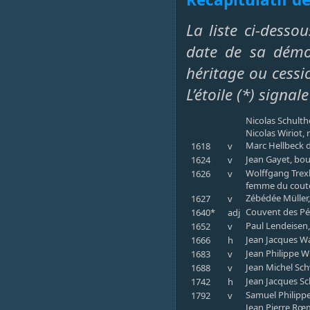
La liste ci-desso
date de sa démol
héritage ou cessi
L’étoile (*) sign
Nicolas Schulthe
Nicolas Wiriot, 
Marc Hellbeck di
1618
v
Jean Gayet, bou
1624
v
Wolffgang Trexle
1626
v
femme du coute
Zébédée Müller,
1627
v
Couvent des Pé
1640*
adj
Paul Lendeisen, 
1652
v
Jean Jacques Wa
1666
h
Jean Philippe W
1683
v
Jean Michel Sch
1688
v
Jean Jacques Sc
1742
h
Samuel Philippe 
1792
v
Jean Pierre Rœm