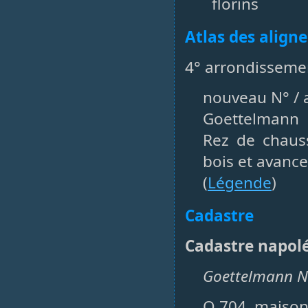
florins
Atlas des align
4° arrondissemen
nouveau N° / a
Goettelmann
Rez de chaus
bois et avance
(
Légende
)
Cadastre
Cadastre napol
Goettelmann Ni
O 704, maison,