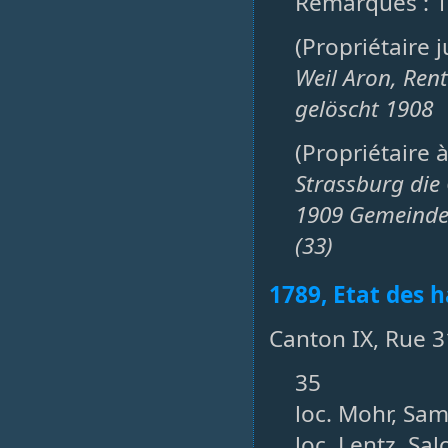
Remarques : 1
(Propriétaire 
Weil Aron, Ren
gelöscht 1908
(Propriétaire 
Strassburg die
1909 Gemeinde 
(33)
1789, Etat des h
Canton IX, Rue 3
35
loc. Mohr, Sam
loc. Lentz, Sa