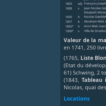
François Joseph
1803
adj
Jean Nicolas Gœ
1808
v
Elisabeth Winte
Nicolas Gœddelm
1830
h
Abraham Weil, 
1857
b
Aron Weil, marc
1892*
h
Ville de Strasb
1909*
v
Valeur de la m
en 1741, 250 liv
(1765,
Liste Blo
(Etat du dévelo
61) Schwing, 2 to
(1843,
Tableau 
Nicolas, quai des
Locations