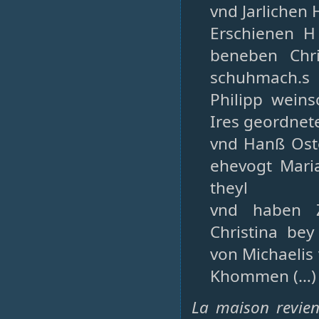
vnd Jarlichen
Erschienen H
beneben Chr
schuhmach.s 
Philipp wein
Ires geordnet
vnd Hanß Oste
ehevogt Mari
theyl
vnd haben Z
Christina be
von Michaelis
Khommen (…)
La maison revien