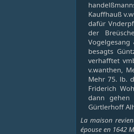
handelßmanns
Kauffhauß v.wa
dafür Vnderpf
der Breüsc
Vogelgesang 
besagts Günt
verhafftet vm
v.wanthen, M
Mehr 75. lb. d
Friderich Woh
dann gehen 
Gürtlerhoff Al
La maison revient
épouse en 1642 Ma