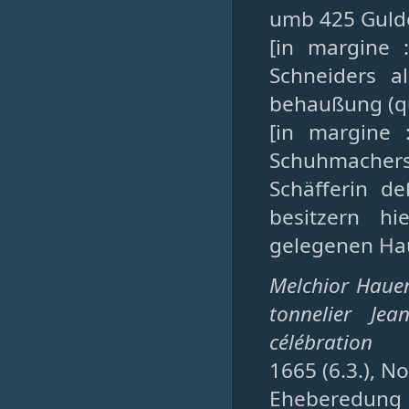
umb 425 Guld
[in margine 
Schneiders al
behaußung (qu
[in margine 
Schuhmache
Schäfferin d
besitzern hi
gelegenen Hauß
Melchior Hauen
tonnelier Je
célébration
1665 (6.3.), N
Eheberedu