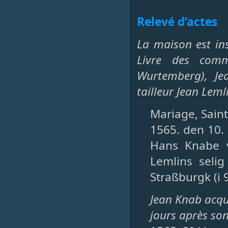
Relevé d’actes
La maison est in
Livre des comm
Wurtemberg), Je
tailleur Jean Leml
Mariage, Saint-
1565. den 10.
Hans Knabe v
Lemlins seli
Straßburgk (i 
Jean Knab acqu
jours après so