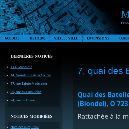
M
Étude
ACCUEIL
HISTOIRE
VIEILLE VILLE
EXTENSIONS
FAUB
DERNIÈRES NOTICES
113, Grand rue
7, quai des 
14, Grande rue de la Course
17, rue Sainte-Madeleine
20, rue du Coin Brûlé
Quai des Bateli
24, rue du Dôme
(Blondel), O 723
Rattachée à la m
NOTICES MODIFIÉES
Nom des rues, 1920