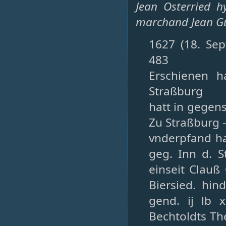
Jean Osterried 
marchand Jean Gü
1627 (18. Sep
483
Erschienen h
Straßburg
hatt in gegen
Zu Straßburg –
vnderpfand hau
geg. Inn d. S
einseit Clau
Biersied. hin
gend. ij lb 
Bechtoldts The