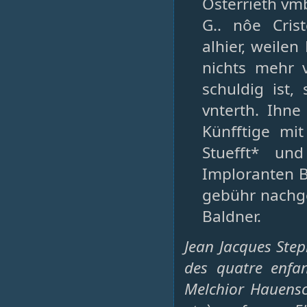
Osterrieth vm
G.. nôe Cris
alhier, weilen
nichts mehr v
schuldig ist,
vnterth. Ihne
Künfftige mi
Stuefft* un
Imploranten B
gebühr nachge
Baldner.
Jean Jacques Ste
des quatre enfa
Melchior Hauensc