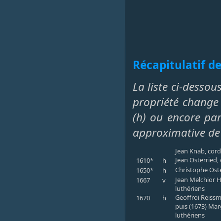
Récapitulatif de
La liste ci-dessou
propriété change 
(h) ou encore par 
approximative de
Jean Knab, cord
Jean Osterried,
1610*
h
Christophe Oste
1650*
h
Jean Melchior H
1667
v
luthériens
Geoffroi Reissm
1670
h
puis (1673) Mar
luthériens