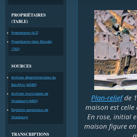
PROPRIÉTAIRES
(TABLE)
Proprietaires (A-Z)
Propriétaires (plan Blondel,
1765)
SOURCES
Archives départementales du
Bas-Rhin (ADBR)
Archives municipales de
Plan-relief
de 1
Strasbourg (AMS)
maison est celle
Registres paroissiaux de
En rose, initial
Strasbourg
maison figure en 
TRANSCRIPTIONS
a