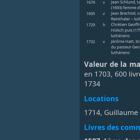
Jean Schlund, t
1679
v
(1693) femme d
Jean Brechtel, 
1695
v
Reinthaler – lu
Chrétien Geoffro
1729
h
Hülsch puis (17
luthériens
Jérôme Hatt, br
1732
v
du pasteur Geor
luthériens
Valeur de la m
en 1703, 600 livr
1734
Locations
1714, Guillaume 
Livres des co