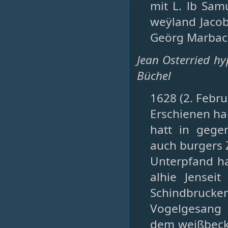
mit L. lb Samu
weÿland Jacob
Geörg Marba
Jean Osterried h
Büchel
1628 (2. Febru
Erschienen ha
hatt in gege
auch burgers Z
Unterpfand ha
alhie Jensei
Schindbruc
Vogelgesang
dem weißbecke