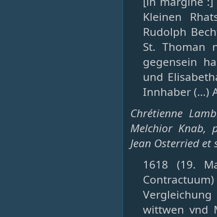
[in margine :]
Kleinen Rhat
Rudolph Becht
St. Thoman n
gegensein ha
und Elisabeth
Innhaber (…) A
Chrétienne Lamb
Melchior Knab, 
Jean Osterried et 
1618 (19. Ma
Contractuum) 
Vergleichung
wittwen vnd M