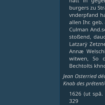
hatt in gege
burgers zu St
vnderpfand ha
allen Ihr. geb.
Culman And.se
stoßend, dauo
Latzarÿ Zetzne
Annæ Welschin
witwen, So 
Bechtolts khnd
Jean Osterried d
Knab des prétenti
1626 (ut spâ.
329