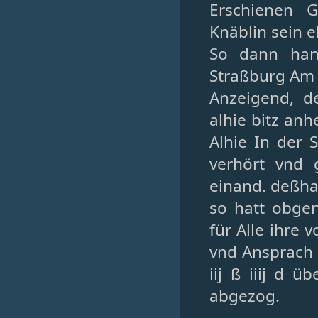
Erschienen 
Knäblin sein e
So dann han
Straßburg Am 
Anzeigend, d
alhie bitz an
Alhie In der 
verhört vnd 
einand. deßhal
so hatt obge
für Alle ihre
vnd Ansprach 
iij ß iiij d 
abgezog.