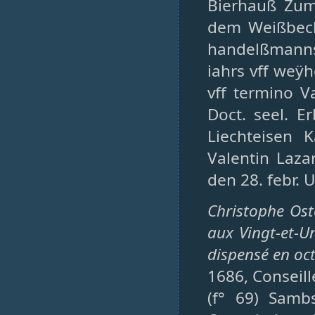
Bierhauß Zum
dem Weißbeck
handelßmanns 
iahrs vff weÿh
vff termino V
Doct. seel. E
Liechteisen 
Valentin Lazar
den 28. febr.
Christophe Ost
aux Vingt-et-Un
dispensé en oct
1686, Conseille
(f° 69) Samb