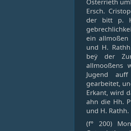
Osterrieth um
Ersch. Cristo
der bitt p. 
gebrechlichk
ein allmoßen 
und H. Rathh
beÿ der Zun
allmooßens w
Jugend auff
gearbeitet, u
Erkant, wird 
ahn die Hh. P
und H. Rathh. 
(f° 200) Mon