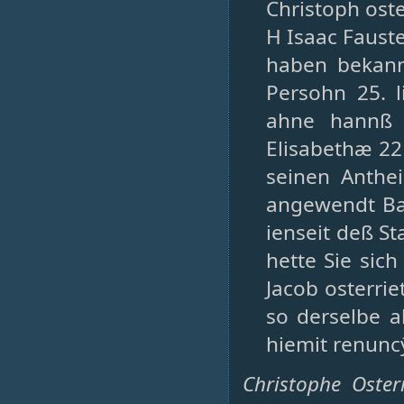
Christoph ost
H Isaac Fauste
haben bekann
Persohn 25. l
ahne hannß 
Elisabethæ 22
seinen Anthei
angewendt Baw
ienseit deß S
hette Sie sich
Jacob osterrie
so derselbe 
hiemit renuncÿ
Christophe Oste