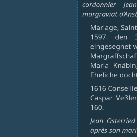
cordonnier Jea
margraviat d’Ans
Mariage, Saint-
1597. den 3
eingesegnet w
Margraffscha
Maria Knäbi
Eheliche docht
1616 Conseille
Caspar Veßler
160.
Jean Osterrie
après son mar