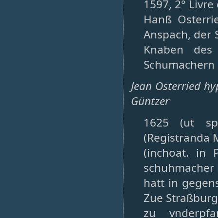
1597, 2° Livre
Hanß Osterri
Anspach, der 
Knaben des 
Schumachern d
Jean Osterried h
Güntzer
1625 (ut spâ
(Registranda 
(inchoat. in 
schuhmacher 
hatt in gege
Zue Straßburg 
zu vnderpfa