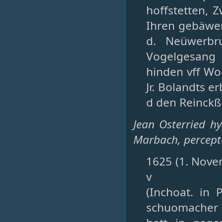
hoffstetten, 
Ihren gebäwe
d. Neüwerbr
Vogelgesang
hinden vff Wol
Jr. Bolandts e
d den Reinckß
Jean Osterried h
Marbach, percepte
1625 (1. Novem
v
(Inchoat. in 
schuomacher 