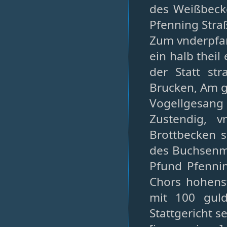
des Weißbecke
Pfenning Stra
Zum vnderpfan
ein halb theil
der Statt st
Brucken, Am g
Vogellgesan
Zustendig, 
Brottbecken s
des Buchsenma
Pfund Pfennin
Chors hohenst
mit 100 guld
Stattgericht s