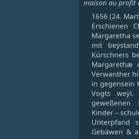
maison au profit 
1656 (24. Mart
Erschienen C
Margaretha se
mit beÿstan
Kürschners be
Margarethæ d
Verwanther hi
in gegensein 
Vogts weÿl.
geweßenen B
Kinder – schu
Unterpfand s
Gebäwen & al