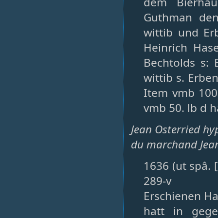
dem Bierhau
Guthman den 
wittib und Er
Heinrich Has
Bechtolds s: 
wittib s. Erb
Item vmb 100.
vmb 50. lb d 
Jean Osterried hy
du marchand Jean
1636 (ut spâ. 
289-v
Erschienen Ha
hatt in geg