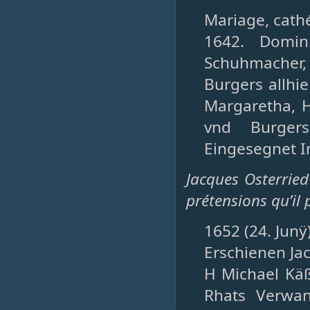
Mariage, cathé
1642. Domin:
Schuhmacher
Burgers allhi
Margaretha, 
vnd Burgers
Eingesegnet I
Jacques Osterrie
prétensions qu’il
1652 (24. Junÿ
Erschienen Ja
H Michael Käß
Rhats Verwa