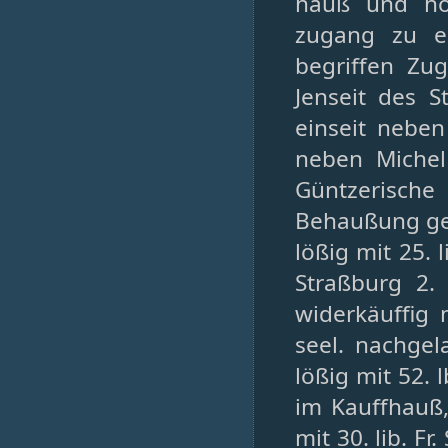
hauß und hof
zugang zu e
begriffen Zu
Jenseit des 
einseit nebe
neben Michel
Güntzerisch
Behaußung gehe
lößig mit 25. 
Straßburg 2.
widerkäuffig 
seel. nachgel
lößig mit 52.
im Kauffhauß, 
mit 30. lib. F