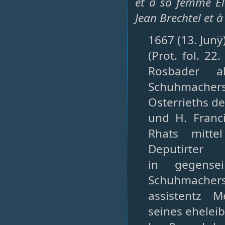
et à sa femme El
Jean Brechtel et 
1667 (13. Junÿ
(Prot. fol. 2
Rosbader a
Schuhmacher
Osterrieths de
und H. Franc
Rhats mitte
Deputirter
in gegense
Schuhmacher
assistentz 
seines eheleib