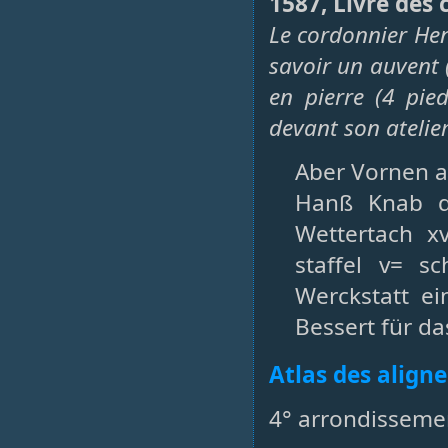
1587, Livre des
Le cordonnier Hen
savoir un auvent (
en pierre (4 pie
devant son atelier
Aber Vornen 
Hanß Knab d
Wettertach xv
staffel v= s
Werckstatt ei
Bessert für das
Atlas des align
4° arrondissemen