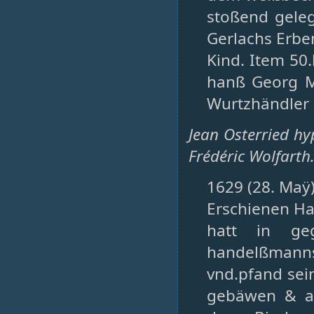
stoßend geleg
Gerlachs Erben
Kind. Item 50.
hanß Georg M
Wurtzhändler
Jean Osterried h
Frédéric Wolfarth
1629 (28. Maÿ)
Erschienen Ha
hatt in geg
handelßmanns 
vnd.pfand sein
gebäwen & al