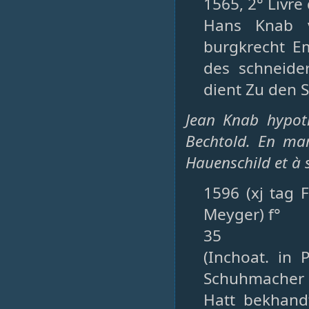
1565, 2° Livre
Hans Knab v
burgkrecht E
des schneide
dient Zu den 
Jean Knab hypot
Bechtold. En mar
Hauenschild et à 
1596 (xj tag F
Meyger) f°
35
(Inchoat. in 
Schuhmacher 
Hatt bekhand