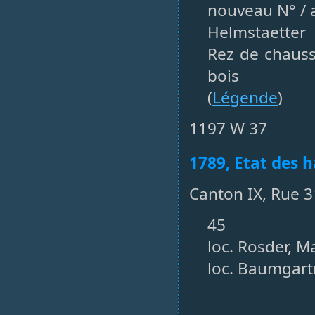
nouveau N° / a
Helmstaetter
Rez de chaus
bois
(
Légende
)
1197 W 37
1789, Etat des h
Canton IX, Rue 3
45
loc. Rosder, M
loc. Baumgartn