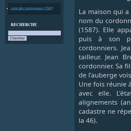
Livre des communaux (1587)
La maison qui a 
nom du cordonni
RECHERCHE
(1587). Elle ap
puis à son pet
cordonniers. Je
tailleur. Jean 
cordonnier. Sa fi
de l’auberge voi
Une fois réunie 
avec elle. L’ét
alignements (an
cadastre ne répe
la 46).