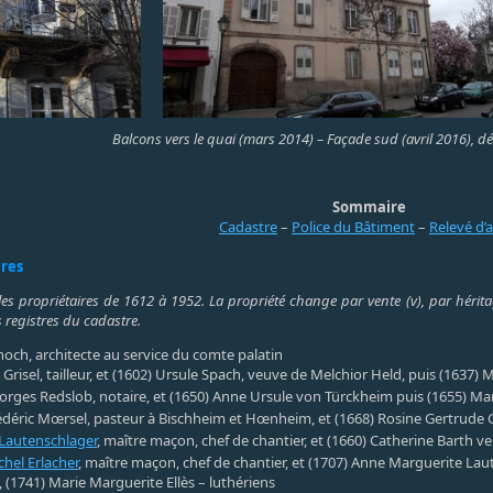
Balcons vers le quai (mars 2014) – Façade sud (avril 2016), d
Sommaire
Cadastre
–
Police du Bâtiment
–
Relevé d’
ires
les propriétaires de 1612 à 1952. La propriété change par vente (v), par héritag
 registres du cadastre.
hoch, architecte au service du comte palatin
Grisel, tailleur, et (1602) Ursule Spach, veuve de Melchior Held, puis (1637) 
orges Redslob, notaire, et (1650) Anne Ursule von Türckheim puis (1655) M
édéric Mœrsel, pasteur à Bischheim et Hœnheim, et (1668) Rosine Gertrude G
Lautenschlager
, maître maçon, chef de chantier, et (1660) Catherine Barth 
chel Erlacher
, maître maçon, chef de chantier, et (1707) Anne Marguerite Lau
, (1741) Marie Marguerite Ellès – luthériens