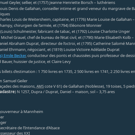
uel Geyler, sellier, et (1757) Jeanne Henriette Borsch – luthériens
ouis Denis de Gallahan, conseiller intime et grand veneur du margrave de 
liques
harles Louis de Weitersheim, capitaine, et (1776) Marie Louise de Gallahan –
ampy, chirurgien de l’armée, et (1794) Eléonore Monnier
 (Louis) Schulmeister, fabricant de tabac, et (1792) Louise Charlotte Unger
Michel Grauel, chef de bureau de l’état civil, et (1790) Marie Elisabeth Kolb –
aniel Abraham Duprat, directeur de l’octroi, et (1795) Catherine Salomé Ma
aniel Ehrmann, négociant, et (1819) Louise Victoire Adélaïde Duprat
s) Emile Becker
, conducteur des ponts et chaussées puis professeur de dessin
Bauer, huissier de justice, et Claire Levy
 billets d’estimation : 1 750 livres en 1735, 2 500 livres en 1741, 2 250 livres e
an Samuel Geiler
açades des maisons,
cote V 61) de Gallahan (Noblesse), 19 toises, 5 pied
AMS
cadastre
) N 1257, Dupra / Duprat, Daniel – maison, sol – 3,75 ares
 gouverneur à Mannheim
ger
ager
secrétaire de l’Intendance d’Alsace
assesseur des XXI