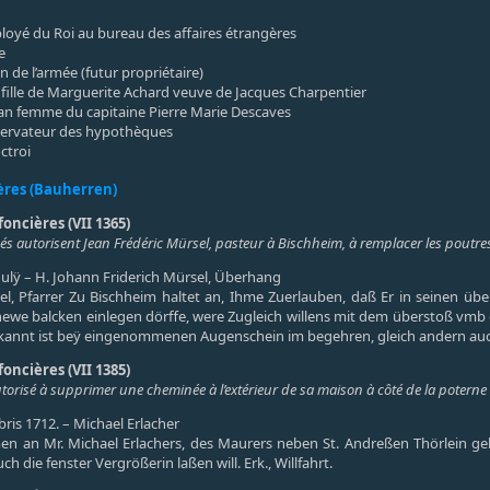
ployé du Roi au bureau des affaires étrangères
e
 de l’armée (futur propriétaire)
 fille de Marguerite Achard veuve de Jacques Charpentier
an femme du capitaine Pierre Marie Descaves
nservateur des hypothèques
octroi
ières (Bauherren)
foncières (VII 1365)
osés autorisent Jean Frédéric Mürsel, pasteur à Bischheim, à remplacer les poutr
 Julÿ – H. Johann Friderich Mürsel, Überhang
el, Pfarrer Zu Bischheim haltet an, Ihme Zuerlauben, daß Er in seinen 
newe balcken einlegen dörffe, were Zugleich willens mit dem überstoß vmb
rkannt ist beÿ eingenommenen Augenschein im begehren, gleich andern auch
foncières (VII 1385)
torisé à supprimer une cheminée à l’extérieur de sa maison à côté de la poterne 
bris 1712. – Michael Erlacher
 an Mr. Michael Erlachers, des Maurers neben St. Andreßen Thörlein g
die fenster Vergrößerin laßen will. Erk., Willfahrt.