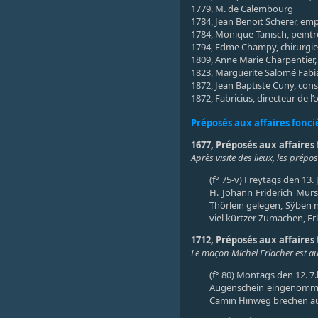
1779, M. de Calembourg
1784, Jean Benoit Scherer, em
1784, Monique Tanisch, peintr
1794, Edme Champy, chirurgien
1809, Anne Marie Charpentier,
1823, Marguerite Salomé Fabi
1872, Jean Baptiste Cuny, co
1872, Fabricius, directeur de l’
Préposés aux affaires fonc
1677, Préposés aux affaires 
Après visite des lieux, les prép
(f° 75-v) Freÿtags den 13.
H. Johann Friderich Mürs
Thörlein gelegen, Sÿben 
viel kürtzer Zumachen, E
1712, Préposés aux affaires 
Le maçon Michel Erlacher est au
(f° 80) Montags den 12. 7.
Augenschein eingenommen
Camin Hinweg brechen auch 