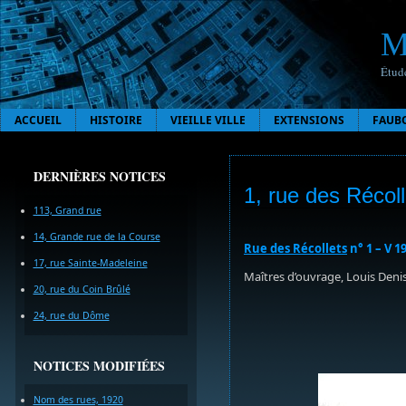
M
Étude
ACCUEIL
HISTOIRE
VIEILLE VILLE
EXTENSIONS
FAUB
DERNIÈRES NOTICES
1, rue des Récoll
113, Grand rue
14, Grande rue de la Course
Rue des Récollets
n° 1 – V 1
17, rue Sainte-Madeleine
Maîtres d’ouvrage, Louis Denis
20, rue du Coin Brûlé
24, rue du Dôme
NOTICES MODIFIÉES
Nom des rues, 1920