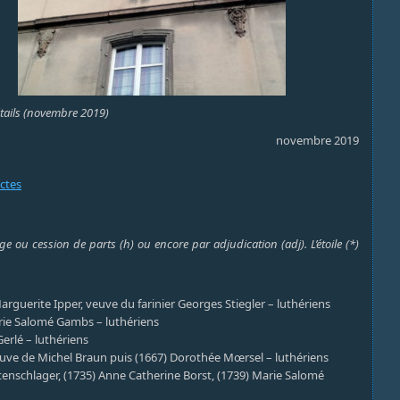
étails (novembre 2019)
novembre 2019
actes
e ou cession de parts (h) ou encore par adjudication (adj). L’étoile (*)
Marguerite Ipper, veuve du farinier Georges Stiegler – luthériens
arie Salomé Gambs – luthériens
erlé – luthériens
veuve de Michel Braun puis (1667) Dorothée Mœrsel – luthériens
tenschlager, (1735) Anne Catherine Borst, (1739) Marie Salomé