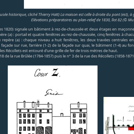
sée historique, cliché Thierry Hatt) La maison est celle à droite du pont (est), 
Elévations préparatoires au plan-relief de 1830, îlot 82 (© Mu
es 1820) signale un bâtiment à rez-de-chaussée et deux étages en maçonnerie
ère (a) : portail et quatre fenêtres au rez-de-chaussée, cinq fenêtres à c
du repère (a) : chaque niveau a huit fenêtres, les deux travées centrales
a façade sur rue, l’arrière (1-2) de la façade sur quai, le bâtiment (1-4) au fon
es Récollets est entouré d’une grille de fer de trois mètres de haut.
8 de la rue Brûlée (1784-1857) puis le n° 3 de la rue des Récollets (1858-1871