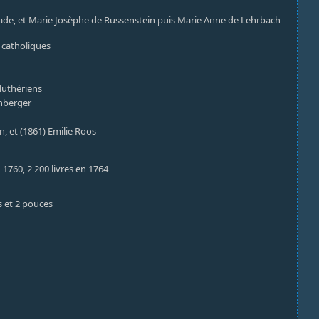
Bade, et Marie Josèphe de Russenstein puis Marie Anne de Lehrbach
 catholiques
 luthériens
nnberger
, et (1861) Emilie Roos
n 1760, 2 200 livres en 1764
s et 2 pouces