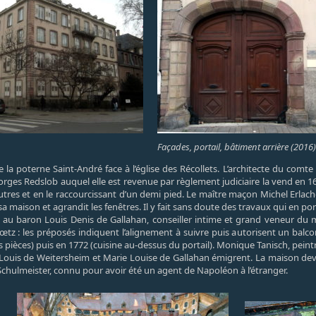
Façades, portail, bâtiment arrière (2016)
la poterne Saint-André face à l’église des Récollets. L’architecte du comte
rges Redslob auquel elle est revenue par règlement judiciaire la vend en 16
tres et en le raccourcissant d’un demi pied. Le maître maçon Michel Erla
a maison et agrandit les fenêtres. Il y fait sans doute des travaux qui en por
65 au baron Louis Denis de Gallahan, conseiller intime et grand veneur du m
 : les préposés indiquent l’alignement à suivre puis autorisent un balcon e
s pièces) puis en 1772 (cuisine au-dessus du portail). Monique Tanisch, peintr
 Louis de Weitersheim et Marie Louise de Gallahan émigrent. La maison dev
Schulmeister, connu pour avoir été un agent de Napoléon à l’étranger.