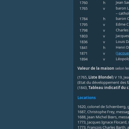
Jean Sam
1760
h
baron L
1765
v
– catho
baron C
1784
h
Edme Ch
1795
v
Charles
1798
v
Jacques 
1803
v
Louis D
1836
v
Henri D
1841
h
(Jacque
1871
v
Léopold 
1894
v
Valeur de la maison
selon les
(1765,
Liste Blondel
) V 19, Je
(Etat du développement des f
(1843,
Tableau indicatif du 
Locations
1620, colonel de Schœnberg,
1687, Christophe Frey, messa
1688, Jean Michel Bœrs, mess
1773, Jacques Ignace Flocard, 
1773, François Charles Barth, 