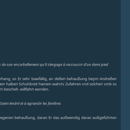
es de son encorbellement qu’il s’engage à raccourcir d’un demi pied
überhang, so Er sehr bawfällig, an deßen behaußung beÿm Andreßen
 ein halben Schuhbreit hienein wahrts Zufahren vnd solchen vmb so
 bescheh. willfahrt worden.
Saint-André et à agrandir les fenêtres
elegenen behaußung, daran Er das außwendig daran außgeführten