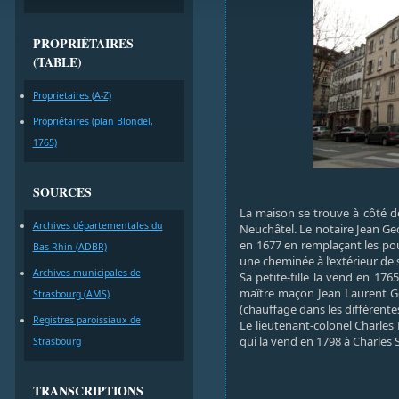
PROPRIÉTAIRES
(TABLE)
Proprietaires (A-Z)
Propriétaires (plan Blondel,
1765)
SOURCES
La maison se trouve à côté de 
Archives départementales du
Neuchâtel. Le notaire Jean Geo
en 1677 en remplaçant les pou
Bas-Rhin (ADBR)
une cheminée à l’extérieur de s
Archives municipales de
Sa petite-fille la vend en 17
maître maçon Jean Laurent Gœtz
Strasbourg (AMS)
(chauffage dans les différente
Registres paroissiaux de
Le lieutenant-colonel Charles
qui la vend en 1798 à Charles 
Strasbourg
TRANSCRIPTIONS