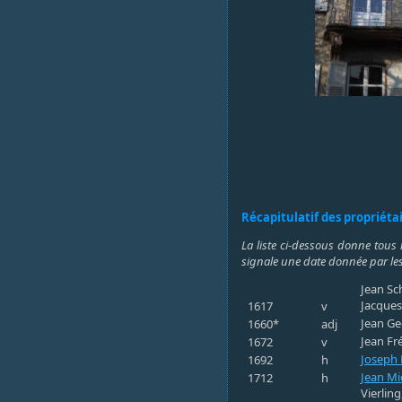
Récapitulatif des propriéta
La liste ci-dessous donne tous 
signale une date donnée par les
Jean Sc
Jacques 
1617
v
Jean Ge
1660*
adj
Jean Fr
1672
v
Joseph 
1692
h
Jean Mi
1712
h
Vierling