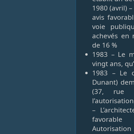
1980 (avril) 
avis favorab
voie publiq
achevés en 
de 16 %
1983 – Le ma
vingt ans, qu
1983 – Le c
Dunant) dem
(37, rue E
l’autorisatio
– L’archite
favorable
Autorisation