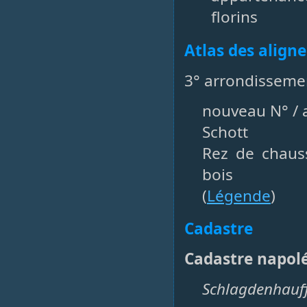
florins
Atlas des align
3° arrondisseme
nouveau N° / a
Schott
Rez de chaus
bois
(
Légende
)
Cadastre
Cadastre napol
Schlagdenhauff