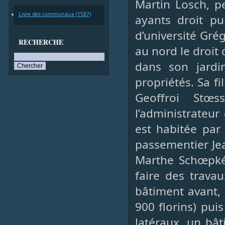
Martin Losch, p
Livre des communaux (1587)
ayants droit pu
d’université Gré
RECHERCHE
au nord le droit 
dans son jardi
propriétés. Sa f
Geoffroi Stœ
l’administrateur
est habitée par
passementier Jea
Marthe Schœpké,
faire des trav
bâtiment avant, 
900 florins) pu
latéraux, un bât