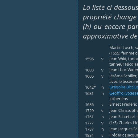
La liste ci-dessou
propriété change 
(h) ou encore par 
approximative de
Martin Losch, s
(1655) femme du
Jean Wild, tann
1596
v
tanneur Nicolas
Jean Ulric Widen
1603
v
Jérôme Schiller,
1605
v
avec le tissera
Grégoire Bicciu
1642*
h
Geoffroi Stœss
1681
h
luthériens
Ernest Frédéric 
1686
v
Jean Christophe
1729
v
Jean Schætzel, 
1761
h
(1/5) Charles H
1777
v
Jean Jacques Sc
1787
h
Frédéric (Jacqu
1834
v