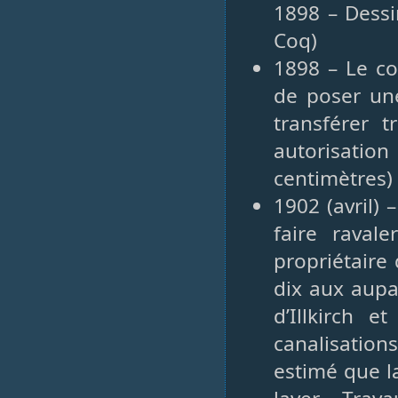
1898 – Dessi
Coq)
1898 – Le co
de poser une
transférer 
autorisati
centimètres)
1902 (avril) 
faire raval
propriétaire 
dix aux aupa
d’Illkirch e
canalisation
estimé que la