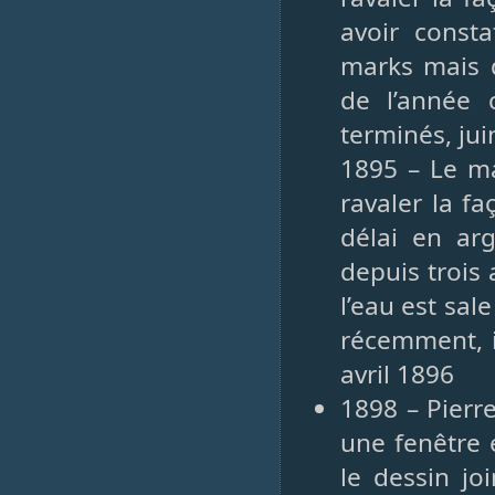
avoir const
marks mais q
de l’année 
terminés, jui
1895 – Le mai
ravaler la f
délai en ar
depuis trois
l’eau est sal
récemment, i
avril 1896
1898 – Pierr
une fenêtre 
le dessin joi