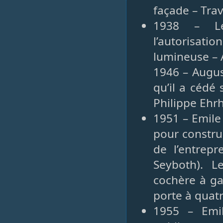
façade – Tra
1938 – Le
l’autorisat
lumineuse – 
1946 – Augus
qu’il a cédé
Philippe Ehr
1951 – Emil
pour constru
de l’entrep
Seyboth). L
cochère à ga
porte à quat
1955 – Emi