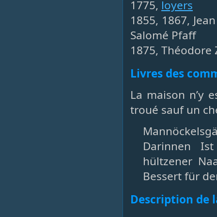
1775,
loyers
1855, 1867, Jean
Salomé Pfaff
1875, Théodore 
Livres des co
La maison n’y es
troué sauf un ch
Mannöckelsgä
Darinnen Is
hültzener N
Bessert für den
Description de 