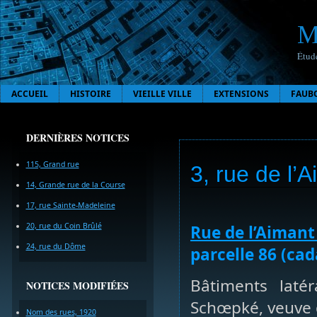
M
Étude
ACCUEIL
HISTOIRE
VIEILLE VILLE
EXTENSIONS
FAUB
DERNIÈRES NOTICES
115, Grand rue
3, rue de l’
14, Grande rue de la Course
17, rue Sainte-Madeleine
20, rue du Coin Brûlé
Rue de l’Aiman
24, rue du Dôme
parcelle 86 (cad
Bâtiments laté
NOTICES MODIFIÉES
Schœpké, veuve 
Nom des rues, 1920