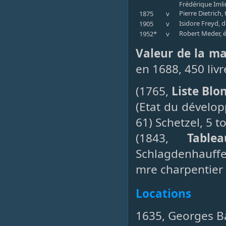
Frédérique Imli
Pierre Dietrich, 
1875
v
Isidore Freyd, 
1905
v
Robert Meder, é
1952*
v
Valeur de la m
en 1688, 450 livr
(1765,
Liste Blo
(Etat du dévelo
61) Schetzel, 5 t
(1843,
Table
Schlagdenhauffen
mre charpentier 
Locations
1635, Georges B