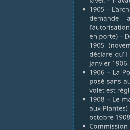
laver. – Tra
1905 – L’arc
demande a
l’autorisati
en porte) – D
1905 (novemb
déclare qu’i
janvier 1906.
1906 – La Po
posé sans au
volet est rég
1908 – Le ma
aux-Plantes) 
octobre 190
Commission