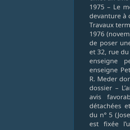
1975 – Le m
devanture à c
Travaux term
1976 (novemb
de poser une
et 32, rue d
enseigne pe
enseigne Pet
R. Meder don
dossier – L’
avis favor
détachées et
du n° 5 (Jos
est fixée l