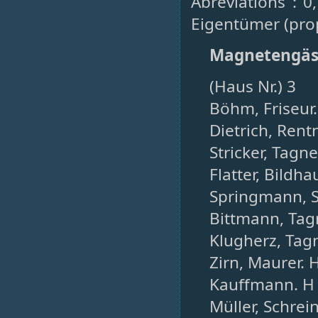
Abréviations : 0
Eigentümer (prop
Magnetengäs
(Haus Nr.) 3
Böhm, Friseur.
Dietrich, Rentn
Stricker, Tagne
Flatter, Bildha
Springmann, St
Bittmann, Tagn
Klugherz, Tagn
Zirn, Maurer. 
Kauffmann. H
Müller, Schrein