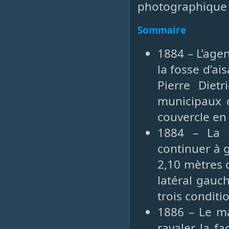
photographique 
Sommaire
1884 – L’age
la fosse d’ai
Pierre Dietr
municipaux c
couvercle en
1884 – La v
continuer à 
2,10 mètres 
latéral gauc
trois conditi
1886 – Le mai
ravaler la f