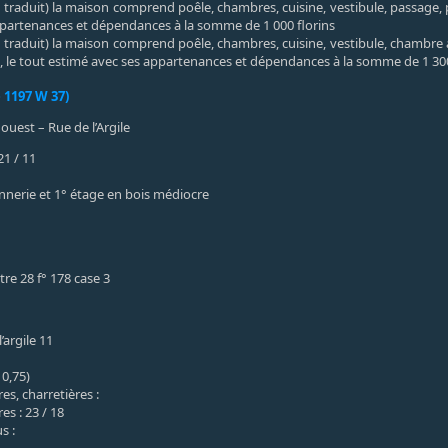
n traduit) la maison comprend poêle, chambres, cuisine, vestibule, passage, 
ppartenances et dépendances à la somme de 1 000 florins
on traduit) la maison comprend poêle, chambres, cuisine, vestibule, chambre 
s, le tout estimé avec ses appartenances et dépendances à la somme de 1 300
 1197 W 37)
uest – Rue de l’Argile
21 / 11
nerie et 1° étage en bois médiocre
stre 28 f° 178 case 3
’argile 11
 0,75)
s, charretières :
es : 23 / 18
s :