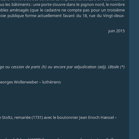
us les bâtiments : une porte s’ouvre dans le pignon nord, le nombre
ombles aménagés (que le cadastre ne compte pas pour un troisième
a voie publique forme actuellement l’avant du 18, rue du Vingt-deux-
juin 2015
e ou cession de parts (h) ou encore par adjudication (adj). L’étoile (*)
n Georges Wollenweber – luthériens
Stoltz, remariée (1731) avec le boutonnier Jean Enoch Hæssel –