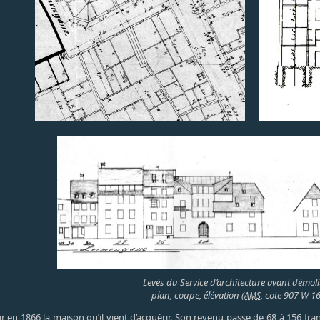
Levés du Service d’architecture avant démoli
plan, coupe, élévation (
, cote 907 W 1
AMS
r en 1866 la maison qu’il vient d’acquérir. Son revenu passe de 68 à 156 fr