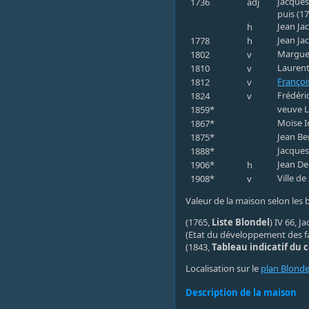
Jacques
1736
adj
puis (1
Jean Ja
h
Jean Ja
1778
h
Marguer
1802
v
Laurent
1810
v
Françoi
1812
v
Frédéri
1824
v
veuve L
1859*
Moïse I
1867*
Jean Be
1875*
Jacques
1888*
Jean De
1906*
h
Ville d
1908*
v
Valeur de la maison selon les bi
(1765,
Liste Blondel
) IV 66, J
(Etat du développement des f
(1843,
Tableau indicatif du 
Localisation sur le
plan Blonde
Description de la maison