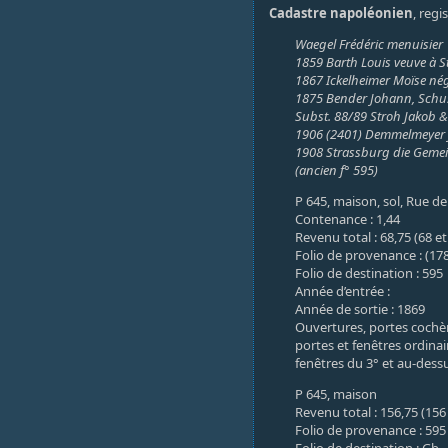
Cadastre napoléonien
, regi
Waegel Frédéric menuisier
1859 Barth Louis veuve à 
1867 Ickelheimer Moïse né
1875 Bender Johann, Schu
Subst. 88/89 Stroh Jakob 
1906 (2401) Demmelmeyer J
1908 Strassburg die Geme
(ancien f° 595)
P 645, maison, sol, Rue de 
Contenance : 1,44
Revenu total : 68,75 (68 et
Folio de provenance : (178
Folio de destination : 595
Année d’entrée :
Année de sortie : 1869
Ouvertures, portes cochère
portes et fenêtres ordinair
fenêtres du 3° et au-dessu
P 645, maison
Revenu total : 156,75 (156 
Folio de provenance : 595