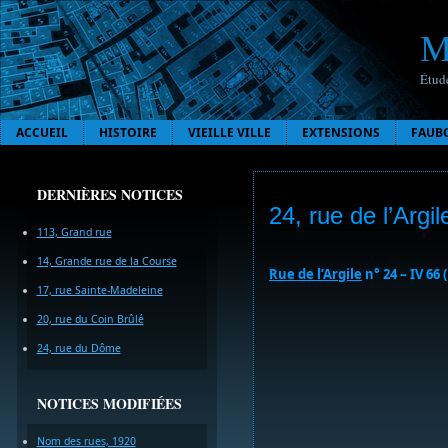
M
Étude
ACCUEIL
HISTOIRE
VIEILLE VILLE
EXTENSIONS
FAUB
DERNIÈRES NOTICES
24, rue de l’Argil
113, Grand rue
14, Grande rue de la Course
Rue de l’Argile
n° 24 – IV 66 
17, rue Sainte-Madeleine
20, rue du Coin Brûlé
24, rue du Dôme
NOTICES MODIFIÉES
Nom des rues, 1920