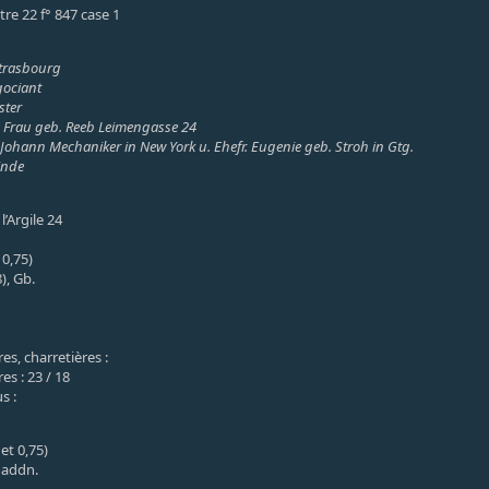
stre 22 f° 847 case 1
Strasbourg
gociant
ster
& Frau geb. Reeb Leimengasse 24
ohann Mechaniker in New York u. Ehefr. Eugenie geb. Stroh in Gtg.
inde
l’Argile 24
 0,75)
), Gb.
s, charretières :
es : 23 / 18
s :
et 0,75)
 addn.