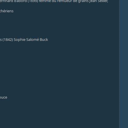
ernhard d’abord (1699) femme du remueur de grains Jean Seiller,
thériens
is (1842) Sophie Salomé Buck
pouce