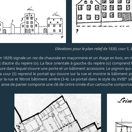
Elévations pour le plan-relief de 1830, cour S, î
en 1829) signale un rez-de-chaussée en maçonnerie et un étage en bois, en mé
t d’autre du repère (o). La face orientale à gauche du repère (o) comprend
re dans lequel s’ouvre une porte et un bâtiment accessoire. Le pignon qui do
cour (S) reprend le portail qui s’ouvre sur la rue et montre le bâtiment prin
a rue et l’étroit bâtiment arrière (3-4). Le portail dans le style du XVIII° s
anse de panier comporte une clé de cintre ornée d’un cartouche comportant 