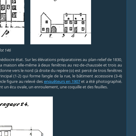
lot 146
diocre état. Sur les élévations préparatoires au plan-relief de 1830,
 la maison elle-même à deux fenêtres au rez-de-chaussée et trois au
nne vers le nord (à droite du repère (o) est percé de trois fenêtres
cipal (1-2) qui forme l’angle de la rue, le bâtiment accessoire (3-4)
iècle figure au relevé des
enquêteurs en 1907
et a été photographié.
un écu ovale, un enroulement, une coquille et des feuilles.