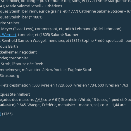
 Steinhilber, boulanger puis remueur de grains, et (1721) Anne Marguerite B
743) Marie Salomé Schell – luthériens
cques Steinhilber, remueur de grains, et (1777) Catherine Salomé Stœber – lu
cques Steinhilber († 1801)
ite Steiner
 Meyer (Isaac Levy), commerçant, et Judith Lehmann (Jüdel Lehmann)
s Wernert
, tonnelier, et (1805) Salomé Baumert
c Reinhold Samson Waegel, menuisier, et (1811) Sophie Frédérique Lauth pu
ouis Barth
ckelheimer, négociant
nder, cordonnier
 Stroh, l’épouse née Reeb
mmelmeyer, mécanicien à New York, et Eugénie Stroh
e Strasbourg
llets d’estimation : 500 livres en 1728, 650 livres en 1734, 600 livres en 1763
acques Steinhilbert
açades des maisons,
cote V 61) Steinhelm Wittib, 13 toises, 1 pied et 0 
AMS
cadastre
) P 645, Waegel, Frédéric, menuisier – maison, sol, cour – 1,44 are
l
(1765)