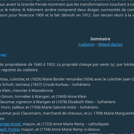
paux avant la Grande Percée montrent que les transformations touchent à to
t plus le même, le bâtiment arrière comprend deux étages surmontés de c
aison pour l’exercice 1909 et la fait démolir en 1912. Son terrain réuni à l
Sommaire
Cadastre
–
Relevé d’actes
ires
les propriétaires de 1640 à 1952. La propriété change par vente (v), par héritag
 registres du cadastre.
rbau, culottier, et (1629) Marie Binder remariée (1654) avec le culottier Jea
 Schott, tanneur, (1657) Ursule Kurbau – luthériens
 Klein, meunier à Wasselonne
e Simon, tonnelier à Wangen, et (1669) Anne Klein
lausmar, vigneron à Wangen et (1678) Elisabeth Klein – luthériens
 Horn, tailleur, et (1704) Marie Salomé Volck – luthériens
ausmar puis Clausmann, marchand de chevaux, et (v. 1709) Marie Marguerite 
ens
orges Knott
, maçon, et (1723) Anne Marie Remy – catholiques
eph Trotter
, maçon, et (1734) Anne Marie Remy ci-dessus