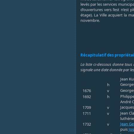
levés par les services munici
d’ouvertures vers l’est n’es
étage). La Ville acquiert la m
novembre.
Récapitulatif des propriéta
La liste ci-dessous donne tous 
signale une date donnée par les
Jean Ku
Georges
h
Georges
1676
v
Philipp
1692
h
André C
Jacques
1709
v
Jean Cl
1711
v
luthéri
Jean Ge
1732
v
puis
Jos