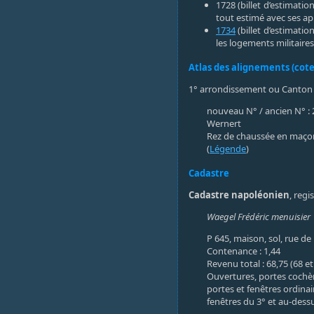
1728 (billet d’estimatio
tout estimé avec ses a
1734
(billet d’estimati
les logements militaire
Atlas des alignements (cote
1° arrondissement ou Canton o
nouveau N° / ancien N° : 
Wernert
Rez de chaussée en maçon
(
Légende
)
Cadastre
Cadastre napoléonien
, regi
Waegel Frédéric menuisier
P 645, maison, sol, rue de l
Contenance : 1,44
Revenu total : 68,75 (68 et
Ouvertures, portes cochère
portes et fenêtres ordinair
fenêtres du 3° et au-dessu