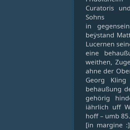
Curatoris un
Sohns
in gegensei
beÿstand Matt
Lucernen sei
eine behauß
weithen, Zuge
ahne der Ober
Georg Kling
behaußung d
gehörig hin
iährlich uff
hoff – umb 85.
[in margine 