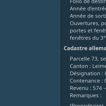
Folio de desti
Année d’entrée
Année de sorti
Ouvertures, po
portes et fenê
fenêtres du 3°
Cadastre allem
Parcelle 73, s
Canton : Leim
Désignation : 
Contenance : 
Revenu : 574 
Remarques :
(Propriétaire)