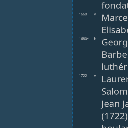
fondat
Marcel
1660
v
Elisab
George
1680*
h
Barbe 
luthér
Lauren
1722
v
Salom
Jean J
(1722
boula