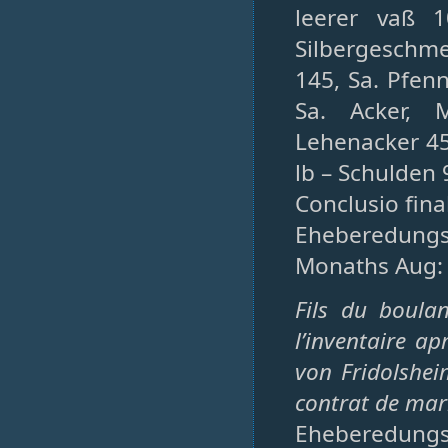
leerer vaß 
Silbergeschmei
145, Sa. Pfen
Sa. Acker, 
Lehenacker 4
lb – Schulden
Conclusio fina
Eheberedung
Monaths Aug:
Fils du boula
l’inventaire a
von Fridolshei
contrat de maria
Eheberedungs