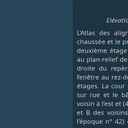
Elévati
L’Atlas des ali
chaussée et le p
deuxième étage e
au plan-relief d
droite du repèr
fenêtre au rez-d
étages. La cour 
sur rue et le bâ
voisin à l’est et 
et B des voisin
l’époque n° 42) 