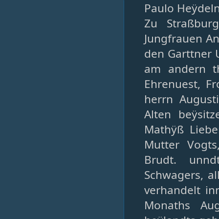
Paulo Heÿdeln
Zu Straßbur
Jungfrauen An
den Garttner 
am andern th
Ehrenuest, F
herrn August
Alten beÿsit
Mathÿß Liebe
Mutter Vogts
Brudt. unnd
Schwagers, a
verhandelt in
Monaths Aug