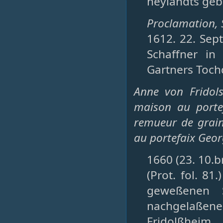
heÿlandts gebu
Proclamation, S
1612. 22. Sep
Schaffner in 
Gartners Tochd
Anne von Fridol
maison au portef
remueur de grain
au portefaix Geo
1660 (23. 10.b
(Prot. fol. 81
geweßenen 
nachgelaßen
Fridolßheim