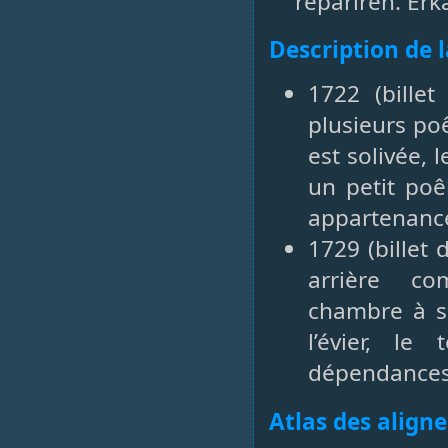
repariren. Erka
Description de 
1722 (bille
plusieurs poê
est solivée, 
un petit poê
appartenance
1729 (billet 
arrière co
chambre à so
l’évier, l
dépendances 
Atlas des align