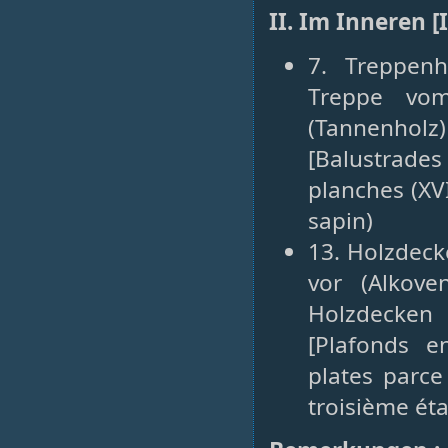
II. Im Inneren [
7. Treppenh
Treppe vom
(Tannenholz) 
[Balustrades
planches (XV
sapin)
13. Holzdeck
vor (Alkove
Holzdecken
[Plafonds e
plates parce
troisième éta