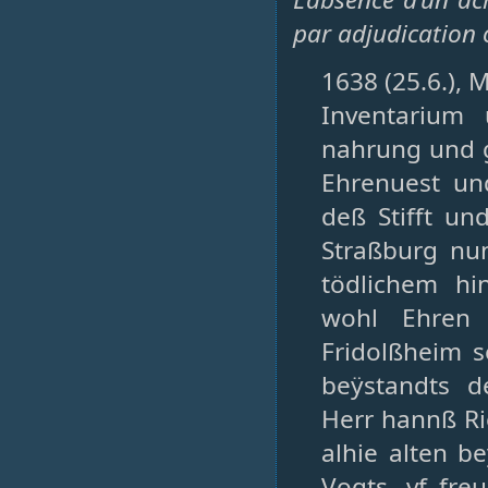
par adjudication o
1638 (25.6.), 
Inventarium
nahrung und g
Ehrenuest un
deß Stifft un
Straßburg nu
tödlichem hi
wohl Ehren
Fridolßheim s
beÿstandts 
Herr hannß Ri
alhie alten b
Vogts, vf fr