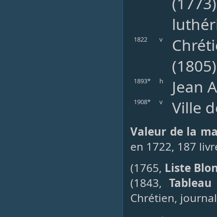
(1773)
luthér
Chréti
1822
v
(1805
Jean 
1893*
h
Ville 
1908*
v
Valeur de la m
en 1722, 187 livr
(1765,
Liste Blo
(1843,
Tableau 
Chrétien, journal