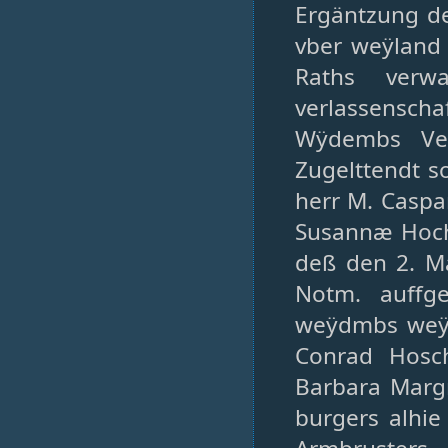
Ergäntzung de
vber weÿland 
Raths verwa
verlassenschaf
Wÿdembs Ver
Zugelttendt s
herr M. Caspa
Susannæ Hochf
deß den 2. M
Notm. auffge
weÿdmbs weÿs
Conrad Hosch
Barbara Margr
burgers alhie