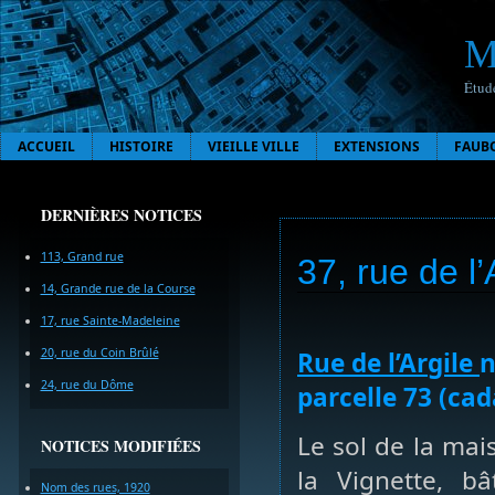
M
Étude
ACCUEIL
HISTOIRE
VIEILLE VILLE
EXTENSIONS
FAUB
DERNIÈRES NOTICES
113, Grand rue
37, rue de l’
14, Grande rue de la Course
17, rue Sainte-Madeleine
20, rue du Coin Brûlé
Rue de l’Argile
n
24, rue du Dôme
parcelle 73 (cad
Le sol de la mai
NOTICES MODIFIÉES
la Vignette, b
Nom des rues, 1920