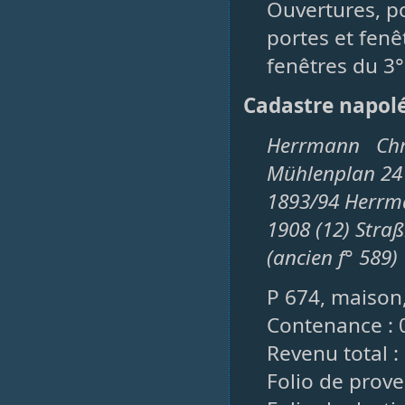
Ouvertures, po
portes et fenêt
fenêtres du 3° 
Cadastre napol
Herrmann Chr
Mühlenplan 24
1893/94 Herrma
1908 (12) Stra
(ancien f° 589)
P 674, maison, 
Contenance : 
Revenu total : 
Folio de prove