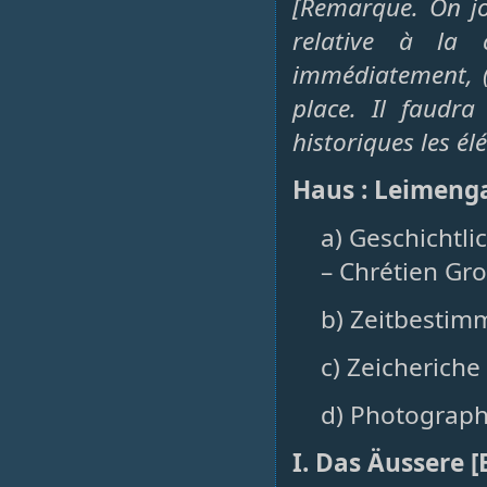
[Remarque. On jo
relative à la 
immédiatement, (
place. Il faudr
historiques les 
Haus : Leimeng
a) Geschichtli
– Chrétien Gro
b) Zeitbestim
c) Zeicherich
d) Photograph
I. Das Äussere [