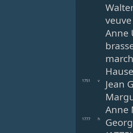
Walte
veuve 
Anne 
brasse
march
Hauser
Jean G
1751
v
Margue
Anne M
George
1777
h