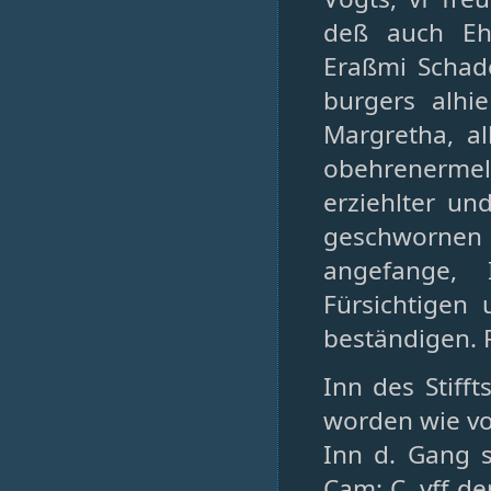
deß auch Eh
Eraßmi Schade
burgers alhi
Margretha, al
obehrenermelt
erziehlter un
geschwornen 
angefange,
Fürsichtigen
beständigen. R
Inn des Stiff
worden wie vo
Inn d. Gang s
Cam: C, vff d