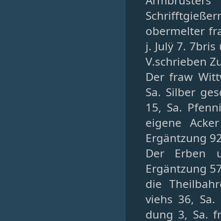
Armbruster
Schrifftgieß
obermelter fr
j. Julÿ 7. 7bri
V.schrieben Z
Der fraw Wit
Sa. Silber ge
15, Sa. Pfenn
eigene Acker
Ergäntzung 9
Der Erben u
Ergäntzung 5
die Theilbahr
viehs 36, Sa.
dung 3, Sa. f