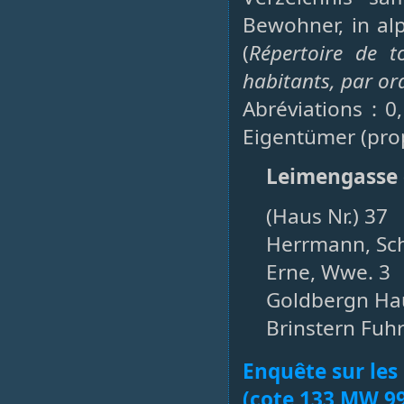
Bewohner, in al
(
Répertoire de t
habitants, par or
Abréviations : 0
Eigentümer (prop
Leimengasse
(Haus Nr.) 37
Herrmann, Sch
Erne, Wwe. 3
Goldbergn Hau
Brinstern Fuh
Enquête sur les
(cote 133 MW 99