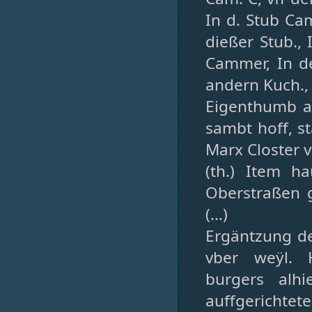
In d. Stub Ca
dießer Stub.,
Cammer, In d
andern Kuch.,
Eigenthumb an
sambt hoff, s
Marx Closter v
(th.) Item ha
Oberstraßen g
(…)
Ergäntzung de
vber weÿl. 
burgers alhi
auffgerichtet