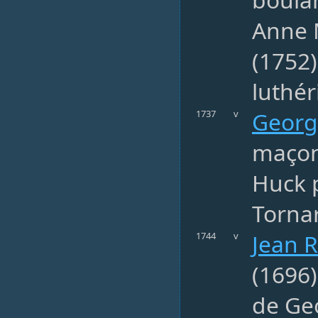
Anne 
(1752)
luthér
Georg
1737
v
maçon,
Huck p
Tornar
Jean R
1744
v
(1696
de Ge