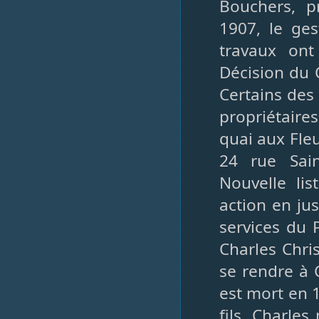
Bouchers, pr
1907, le ges
travaux ont
Décision du 
Certains des
propriétaire
quai aux Fle
24 rue Sain
Nouvelle lis
action en ju
services du P
Charles Chri
se rendre à 
est mort en 
fils, Charle