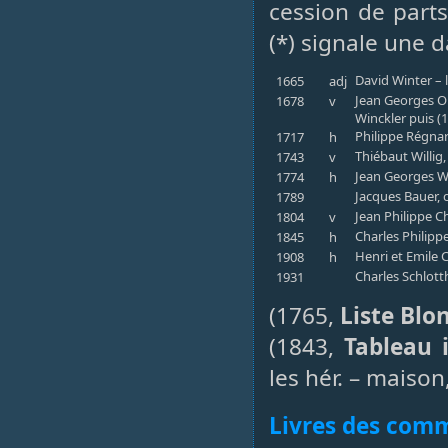
cession de parts
(*) signale une 
David Winter – 
1665
adj
Jean Georges O
1678
v
Winckler puis (
Philippe Régnar
1717
h
Thiébaut Willig
1743
v
Jean Georges Wi
1774
h
Jacques Bauer, 
1789
Jean Philippe C
1804
v
Charles Philipp
1845
h
Henri et Emile
1908
h
Charles Schlot
1931
(1765,
Liste Blo
(1843,
Tableau 
les hér. – maison
Livres des co