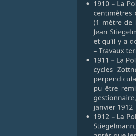
1910 – La Po
centimètres 
(1 mètre de 
Jean Stiegel
et qu’il y a 
– Travaux te
1911 – La Po
cycles Zott
perpendicula
pu être remi
gestionnaire
janvier 1912
1912 – La Po
Stiegelmann,
après que le