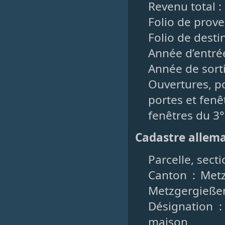
Revenu total :
Folio de prove
Folio de desti
Année d’entré
Année de sorti
Ouvertures, po
portes et fenê
fenêtres du 3°
Cadastre allem
Parcelle, sect
Canton : Met
Metzgergieße
Désignation :
maison