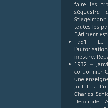
faire les t
séquestre 
Stiegelmann 
toutes les par
Bâtiment est
1931 – Le 
l’autorisat
mesure, Répa
1932 – Janv
cordonnier C
une enseigne 
Juillet, la 
Charles Schl
Demande – Au