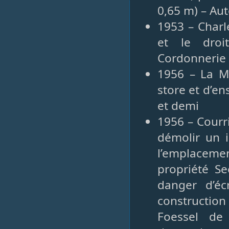
0,65 m) – Au
1953 – Charle
et le droit
Cordonnerie 
1956 – La Ma
store et d’e
et demi
1956 – Courri
démolir un 
l’emplacemen
propriété S
danger d’éc
constructio
Foessel de 