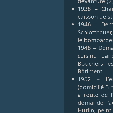
devanture (2
1938 – Char
caisson de s
1946 – Dema
Schlotthauer
le bombardem
1948 – Deman
cuisine da
Bouchers es
Bâtiment
1952 – L’e
(domicilié 3 
a route de l
demande l’a
Hutlin, peint