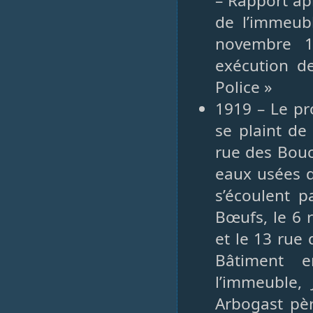
– Rapport apr
de l’immeubl
novembre 1
exécution de
Police »
1919 – Le pr
se plaint de
rue des Bouc
eaux usées d
s’écoulent p
Bœufs, le 6 
et le 13 rue
Bâtiment e
l’immeuble,
Arbogast pè