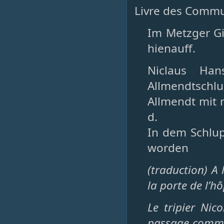
Livre des Commu
Im Metzger Gi
hienauff.
Niclaus Ha
Allmendtsch
Allmendt mit m
d.
In dem Schlu
worden
(traduction) A
la porte de l’hô
Le tripier Ni
passage commun