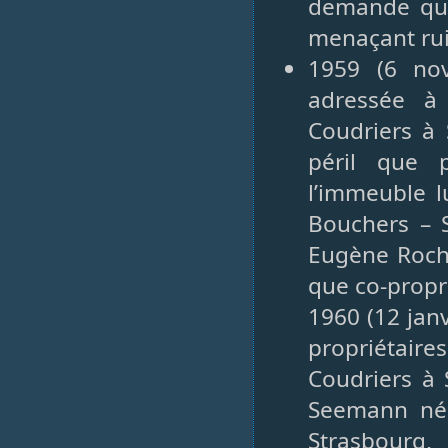
demande que
menaçant rui
1959 (6 no
adressée à 
Coudriers à
péril que 
l’immeuble l
Bouchers – S
Eugène Roch 
que co-prop
1960 (12 jan
propriétaire
Coudriers à
Seemann née
Strasbourg