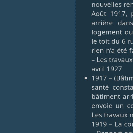
nouvelles rem
Août 1917, p
arrière dan
logement du 
le toit du 6 
rien n’a été
– Les travaux
avril 1927
1917 – (Bâtim
santé const
bâtiment arr
envoie un co
Les travaux n
1919 – La co