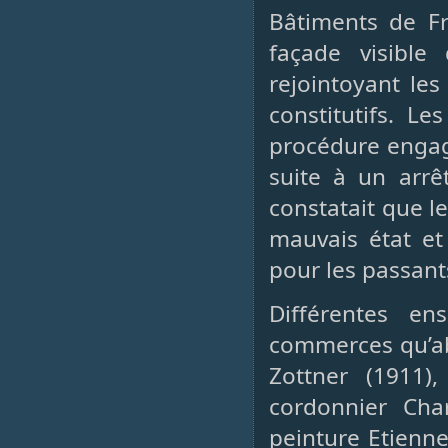
Bâtiments de F
façade visibl
rejointoyant le
constitutifs. L
procédure engagé
suite à un arrê
constatait que l
mauvais état et
pour les passant
Différentes en
commerces qu’ab
Zottner (1911)
cordonnier Char
peinture Etienne 