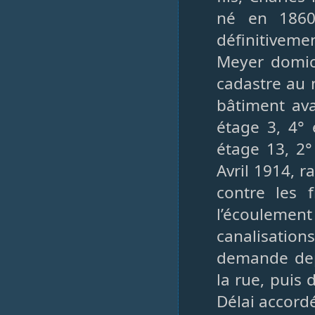
né en 1860
définitivem
Meyer domici
cadastre au 
bâtiment ava
étage 3, 4° 
étage 13, 2°
Avril 1914, r
contre les f
l’écoulement
canalisation
demande dep
la rue, puis
Délai accord