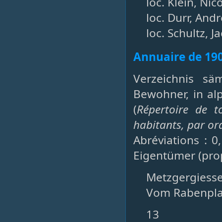
loc. Klein, Nic
loc. Durr, And
loc. Schultz, J
Annuaire de 19
Verzeichnis sä
Bewohner, in al
(
Répertoire de t
habitants, par or
Abréviations : 0
Eigentümer (prop
Metzgergiessen 
Vom Rabenplatz 
13