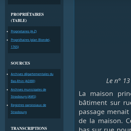
PROPRIÉTAIRES
(TABLE)
Proprietaires (A-Z)
Propriétaires (plan Blondel,
1765)
SOURCES
Archives départementales du
Le n° 13
Bas-Rhin (ADBR)
Archives municipales de
La maison prin
Strasbourg (AMS)
bâtiment sur ru
Registres paroissiaux de
passage menait d
Strasbourg
de la maison. C
TRANSCRIPTIONS
bas sur rue pou