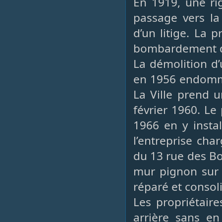
En 1919, une ri
passage vers la
d’un litige. La
bombardement d
La démolition d’
en 1956 endomma
La Ville prend u
février 1960. Le
1966 en y insta
l’entreprise cha
du 13 rue des Bo
mur pignon sur 
réparé et consol
Les propriétair
arrière sans en 