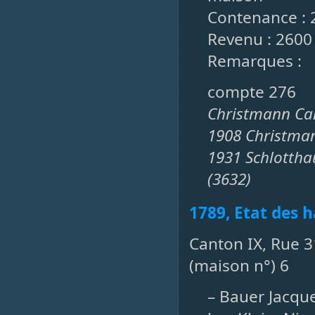
Contenance : 
Revenu : 2600
Remarques :
compte 276
Christmann Car
1908 Christman
1931 Schlotth
(3632)
1789, Etat des h
Canton IX, Rue 3
(maison n°) 6
– Bauer Jacqu