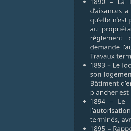
1890 – La P
d’aisances a
qu’elle n’es
au propriét
règlement 
demande l’au
Travaux term
1893 – Le lo
son logemen
Bâtiment d’en
plancher est
1894 – Le p
l’autorisat
terminés, avr
1895 – Rappo