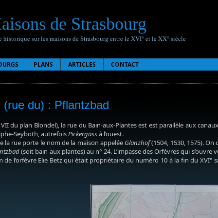
aisons de Strasbourg
 historique sur les maisons de Strasbourg entre le XVI° et le XX° siècle
OURGS
PLANS
ARTICLES
CONTACT
 (rue du) : Pflantzbad
VII du plan Blondel), la rue du Bain-aux-Plantes est est parallèle aux canaux 
lphe-Seyboth, autrefois
Pickergass
à l’ouest.
 la rue porte le nom de la maison appelée
Glanzhof
(1504, 1530, 1575). On c
antzbad
(soit bain aux plantes) au n° 24. L’impasse des Orfèvres qui s’ouvre ve
de l’orfèvre Elie Betz qui était propriétaire du numéro 10 à la fin du XVI°