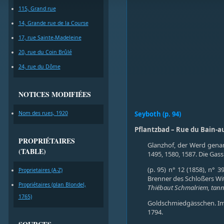
115, Grand rue
14, Grande rue de la Course
17, rue Sainte-Madeleine
20, rue du Coin Brûlé
24, rue du Dôme
NOTICES MODIFIÉES
Nom des rues, 1920
Seyboth (p. 94)
Pflantzbad – Rue du Bain-a
PROPRIÉTAIRES
Glanzhof, der Werd genan
(TABLE)
1495, 1580, 1587. Die Gas
(p. 95) n° 12 (1858), n°
Proprietaires (A-Z)
Brenner des Schloßers Wi
Propriétaires (plan Blondel,
Thiébaut Schmalriem, tanneur
1765)
Goldschmiedgässchen. Imp
1794.