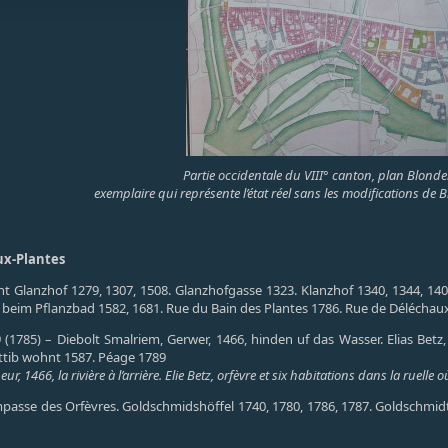
Partie occidentale du VIII° canton, plan Blonde
exemplaire qui représente l’état réel sans les modifications de 
ux-Plantes
t Glanzhof 1279, 1307, 1508. Glanzhofgasse 1323. Klanzhof 1340, 1344, 140
s beim Pflanzbad 1582, 1681. Rue du Bain des Plantes 1786. Rue de Déléchau
 39 (1785) – Diebolt Smalriem, Gerwer, 1466, hinden uf das Wasser. Elias 
ttib wohnt 1587. Péage 1789
, 1466, la rivière à l’arrière. Elie Betz, orfèvre et six habitations dans la ruel
asse des Orfèvres. Goldschmidshöffel 1740, 1780, 1786, 1787. Goldschmidts