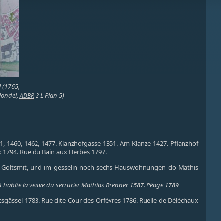
l (1765,
Blondel,
2 L Plan 5)
ADBR
1, 1460, 1462, 1477. Klanzhofgasse 1351. Am Klanze 1427. Pflanzhof
x 1794. Rue du Bain aux Herbes 1797.
Betz, Goltsmit, und im gesselin noch sechs Hauswohnungen do Mathis
le où habite la veuve du serrurier Mathias Brenner 1587. Péage 1789
gässel 1783. Rue dite Cour des Orfèvres 1786. Ruelle de Déléchaux