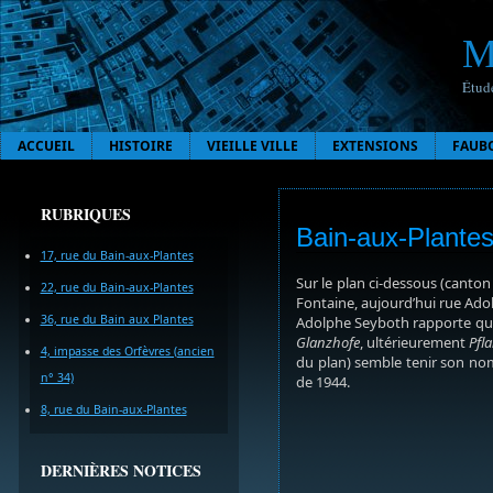
M
Étude
ACCUEIL
HISTOIRE
VIEILLE VILLE
EXTENSIONS
FAUB
RUBRIQUES
Bain-aux-Plantes
17, rue du Bain-aux-Plantes
Sur le plan ci-dessous (canton 
22, rue du Bain-aux-Plantes
Fontaine, aujourd’hui rue Ado
36, rue du Bain aux Plantes
Adolphe Seyboth rapporte que
Glanzhofe
, ultérieurement
Pfl
4, impasse des Orfèvres (ancien
du plan) semble tenir son nom 
n° 34)
de 1944.
8, rue du Bain-aux-Plantes
DERNIÈRES NOTICES