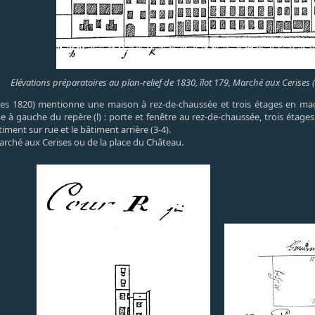
Elévations préparatoires au plan-relief de 1830, îlot 179, Marché aux Cerises (
es 1820) mentionne une maison à rez-de-chaussée et trois étages en maçon
e à gauche du repère (l) : porte et fenêtre au rez-de-chaussée, trois étage
timent sur rue et le bâtiment arrière (3-4).
arché aux Cerises ou de la place du Château.