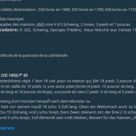
 billets d’estimation : 330 livres en 1689, 550 livres en 1709, 650 livres en 172
, Mde Heumpel
açades des maisons,
cote V 61) Schwing, 2 toises, 3 pieds et 7 pouces
AMS
 cadastre
) O 202, Schwing, Georges Frédéric, Vieux Marché aux Cerises 11 
’école de la paroisse de la cathédrale
VII 1450) f° 65
istertzheim) règle 1 livre 18 sols pour sa maison qui fait 18 pieds 3 pouces 
re en saillie de 10 pieds ½, une autre plate-forme (4 pieds 15 pouces de long, 
s de long et 14 pouces de large), une porte de cave (7 pieds ½ de long et 5 pieds 
rberg Zum Hürtzen herauff nach dem Münster zu
 hatt vor seinem Hauß 18 schu 3 Zoll lang, Oben ein Wettertach auch so la
chu 15 Zoll lang, vnd j schu breÿt, Item Zwen steinerin sitz der Eine 2 ½ schu
nd 5 schu breÿt, Soll Allmendt sein vndt bleiben, Bessert für das Niessen, j lb
herren)