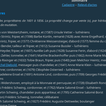
Sommaire
Cadastre
–
Relevé d’actes
ires
les propriétaires de 1601 à 1856. La propriété change par vente (v), par héritag
 de mutation.
n von Meistertzheim, notaire, et (1587) Ursule Vetter – luthériens
e Strintz, fripier, et (1598) Barbe Künlin, remarié (1628) avec Anne Engelhard
trintz, fripier, et (1577) Chrétienne Weissensteiger, d’abord (1577) femme d
Bender, tailleur et fripier, et (1612) Susanne Bussler – luthériens
 Heyder, fripier, et (1607) Aurélie Leh puis (1628) Susanne Ferin, d’abord (16
 Zehler, tonnelier, et (1641) Marthe Brackenhoffer puis (1662) Anne Marie M
 Rixinger et (1632) Tobie Braun, fripier, puis (1640) Jean Melchior Heintz, me
chel Diebold
, messager puis chandelier, et (1641) Anne Marie Klein – luthérie
hrer, cordonnier, et (1679) Cléophée Osterried – luthériens
deleine Ensel et (1691) Antoine Lind, cordonnier, puis (1709) Georges Frédér
ens
 Widershoven, employé à la Monnaie et perruquier, et (1728) Elisabeth Rond
 Frédéric Schwing, cordonnier, et (1762) Marie Salomé Ensel – luthériens
rtin Schwing, chandelier puis appariteur, et (1795) Catherine Salomé Borst
ion) Frédéric Schwing, tonnelier, célibataire
th Salomé Schwing, et (1827) Frédéric Auguste Dettweiler, boulanger
Notre Dame