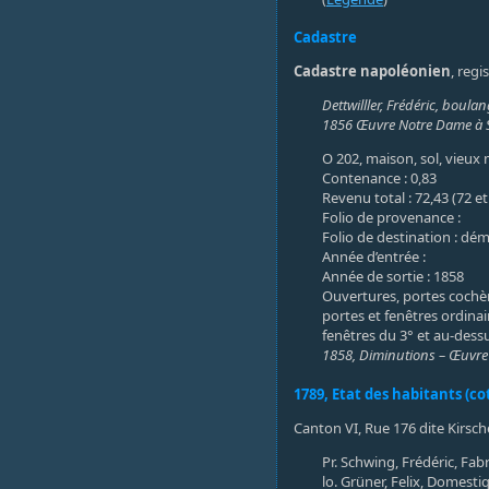
Cadastre
Cadastre napoléonien
, regi
Dettwilller, Frédéric, boula
1856 Œuvre Notre Dame à 
O 202, maison, sol, vieux
Contenance : 0,83
Revenu total : 72,43 (72 et
Folio de provenance :
Folio de destination : dém
Année d’entrée :
Année de sortie : 1858
Ouvertures, portes cochère
portes et fenêtres ordinair
fenêtres du 3° et au-dessus
1858, Diminutions – Œuvre
1789, Etat des habitants (cot
Canton VI, Rue 176 dite Kirsc
Pr. Schwing, Frédéric, Fab
lo. Grüner, Felix, Domest