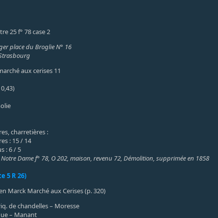
stre 25 f° 78 case 2
nger place du Broglie N° 16
Strasbourg
 marché aux cerises 11
 0,43)
olie
s, charretières :
es : 15 / 14
 : 6 / 5
 Notre Dame f° 78, O 202, maison, revenu 72, Démolition, supprimée en 1858
e 5 R 26)
hen Marck Marché aux Cerises (p. 320)
riq. de chandelles – Moresse
ique – Manant