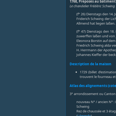
1768, Préposés au bâtiment 
Le chandelier Frédéric Schwing s
(f° 26) Dienstags den 14. 
Friderich Schwing der Li
Allmend hat liegen laßen.
(f° 47) Dienstags den 18.
zuwerffen laßen und von j
Eleonora Borstin auf dem al
Friedrich Schwing alda verli
H. Herrmann der Apothecker
Johannes Kieffer der beck 
Description de la maison
1729 (billet d’estimat
trouvent le fourneau et
Atlas des alignements (cote
3° arrondissement ou Canton 
nouveau N° / ancien N° : 8
Schwing
Rez de chaussée et 3 éta
(
Légende
)