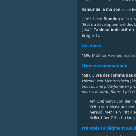
Valeur de la maison
selon les
(1765,
Liste Blondel
) VI 319
(Etat du développement des f
(1843,
Tableau indicatif du
Broglie 12
Locations
1696, Mathias Hermès, maître d
Livres des communaux
1587, Livre des communaux (
Valentin von Meistratzheim (Me
pouces, une plate-forme en pier
pouces de large, l’autre 3 pièce
Am Obßmarck von der He
Veltin von Meistratzheim
herauß, Mehr ein Tritt 4 s
Kellerthüer 7 ½ schu lang v
Préposés au bâtiment (Bau