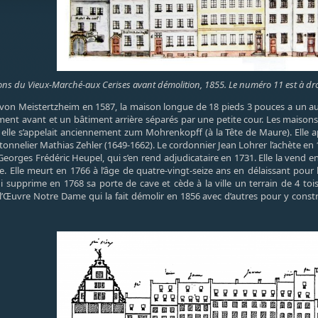
ions du Vieux-Marché-aux Cerises avant démolition, 1855. Le numéro 11 est à dr
n von Meistertzheim en 1587, la maison longue de 18 pieds 3 pouces a un a
ment avant et un bâtiment arrière séparés par une petite cour. Les maisons
e, elle s’appelait anciennement zum Mohrenkopff (à la Tête de Maure). Elle a
tonnelier Mathias Zehler (1649-1662). Le cordonnier Jean Lohrer l’achète en 
eorges Frédéric Heupel, qui s’en rend adjudicataire en 1731. Elle la vend
ue. Elle meurt en 1766 à l’âge de quatre-vingt-seize ans en délaissant pou
 supprime en 1768 sa porte de cave et cède à la ville un terrain de 4 toi
’Œuvre Notre Dame qui la fait démolir en 1856 avec d’autres pour y construi