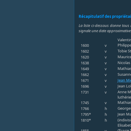
Récapitulatif des propriéta
La liste ci-dessous donne tous 
signale une date approximative
Valenti
Philipp
1600
v
Tobie S
1602
v
Maurice 
1620
v
Nicolas
1638
v
Mathias
1649
v
Susanne
1662
v
Jean Mi
1671
v
Jean Lo
1696
v
Anne Ma
1731
v
luthéri
Mathias
1745
v
Georges
1766
h
Jean Ma
1795*
h
(indivis
1810*
h
Elisabe
Œuvre 
1855
v