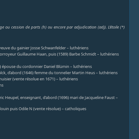
e ou cession de parts (h) ou encore par adjudication (adj). L’étoile (*)
, veuve du gainier Josse Schwanfelder – luthériens
u corroyeur Guillaume Haan, puis (1589) Barbe Schmidt – luthériens
24) épouse du cordonnier Daniel Blümin – luthériens
alck, d’abord (1646) femme du tonnelier Martin Heus – luthériens
nuisier (vente résolue en 1671) – luthériens
ns
ic Heupel, enseignant, d’abord (1696) mari de Jacqueline Faust –
ouin puis Odile N (vente résolue) – catholiques