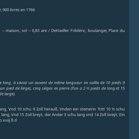
9, 900 livres en 1766
– maison, sol – 0,83 are / Dettwiller Frédéric, boulanger, Place du
de long, à savoir un auvent de même longueur en saillie de 10 pieds 9
un pied de large), cinq sièges en pierre (l’un a 2 ½ pieds de long et 15
de large).
ng, Vnd 10 schu 9 Zoll herauß, Vnden ein steinerin Tritt 10 ½ schu
 lang, Vnd 15 Zoll breÿt, der Ander 3 schu lang vnd 14 Zoll breÿt, Ein
 xviij ß d