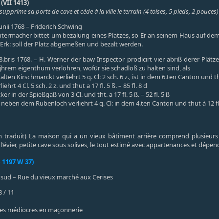
(VII 1413)
upprime sa porte de cave et cède à la ville le terrain (4 toises, 5 pieds, 2 pouc
Junii 1768 – Friderich Schwing
chtermacher bittet um bezalung eines Platzes, so Er an seinem Haus auf de
 Erk: soll der Platz abgemeßen und bezalt werden.
 8.bris 1768. – H. Werner der baw Inspector prodicirt vier abriß derer Pl
hrem eigenthum verlohren, wofür sie schadloß zu halten sind, als
ten Kirschmarckt verliehrt 5 q. Cl: 2 sch. 6 z., ist in dem 6.ten Canton und thut 
ehrt 4 Cl. 5 sch. 2 z. und thut a 17 fl. 5 ß. – 85 fl. 8 d
 in der Spießgaß von 3 Cl. und tht. a 17 fl. 5 ß. – 52 fl. 5 ß
neben dem Rubenloch verliehrt 4 q. Cl: in dem 4.ten Canton und thut à 12 fl. 
ion traduit) La maison qui a un vieux bâtiment arrière comprend plusieurs 
 l’évier, petite cave sous solives, le tout estimé avec appartenances et dépe
 1197 W 37)
sud – Rue du vieux marché aux Cerises
 / 11
ges médiocres en maçonnerie