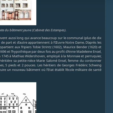
oite du bâtiment jaune (Cabinet des Estampes).
uvent aussi long qui avance beaucoup sur le communal (plus de dix
 de part et d’autre appartiennent à l’Œuvre Notre Dame. D’après les
ppartient aux fripiers Tobie Strintz (1602), Maurice Bender (1620) et
1696 et l’hypothèque par deux fois au profit d’Anne Madeleine Ensel,
 en 1745 à Mathias Widershoven, employé à la Monnaie et perruquier,
r héritière sa petite-nièce Marie Salomé Ensel, femme du cordonnier
ses, 5 pieds et 2 pouces. Les héritiers de Georges Frédéric Schwing
re un nouveau bâtiment où l’Etat établit l’école militaire de santé