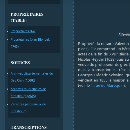
PROPRIÉTAIRES
(TABLE)
Proprietaires (A-Z)
Élévat
Propriétaires (plan Blondel,
Propriété du notaire Valenti
1765)
pieds). Elle comprend un bâti
actes de la fin du XVII° siècl
Nicolas Heyder (1638) puis au 
SOURCES
veuve du professeur de grec G
mais la transaction est résol
Archives départementales du
Georges Frédéric Schwing, qui
vendent en 1855 la maison à l
Bas-Rhin (ADBR)
(voir le
4, rue du Maroquin
).
Archives municipales de
Strasbourg (AMS)
Registres paroissiaux de
Strasbourg
TRANSCRIPTIONS