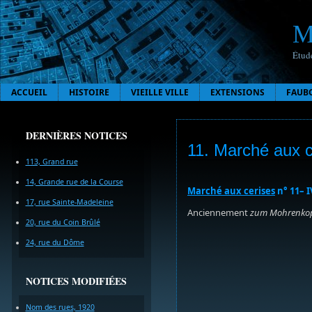
M
Étude
ACCUEIL
HISTOIRE
VIEILLE VILLE
EXTENSIONS
FAUB
DERNIÈRES NOTICES
11. Marché aux c
113, Grand rue
14, Grande rue de la Course
Marché aux cerises
n° 11– I
17, rue Sainte-Madeleine
Anciennement
zum Mohrenko
20, rue du Coin Brûlé
24, rue du Dôme
NOTICES MODIFIÉES
Nom des rues, 1920