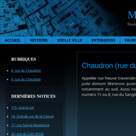
M
Étude
ACCUEIL
HISTOIRE
VIEILLE VILLE
EXTENSIONS
FAUB
RUBRIQUES
Chaudron (rue d
6, rue du Chaudron
Appelée rue Neuve traversièr
9, rue du Chaudron
juxta domum liberorum quond
notamment au sud. Aussi no
numéro 11 ou 8, rue du Sangli
DERNIÈRES NOTICES
115, Grand rue
14, Grande rue de la Course
17, rue Sainte-Madeleine
20, rue du Coin Brûlé