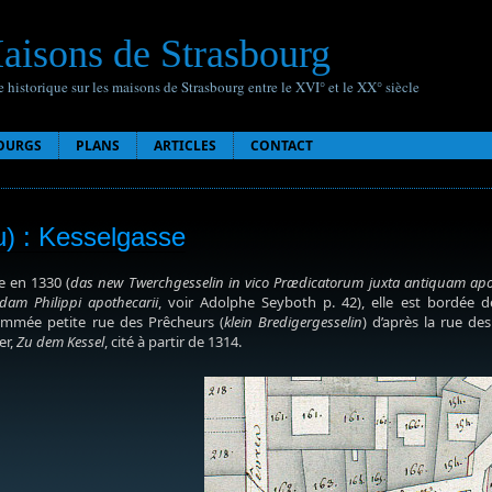
aisons de Strasbourg
 historique sur les maisons de Strasbourg entre le XVI° et le XX° siècle
OURGS
PLANS
ARTICLES
CONTACT
u) : Kesselgasse
e en 1330 (
das new Twerchgesselin in vico Prædicatorum juxta antiquam apot
am Philippi apothecarii
, voir Adolphe Seyboth p. 42), elle est bordée d
mmée petite rue des Prêcheurs (
klein Bredigergesselin
) d’après la rue de
er,
Zu dem Kessel
, cité à partir de 1314.