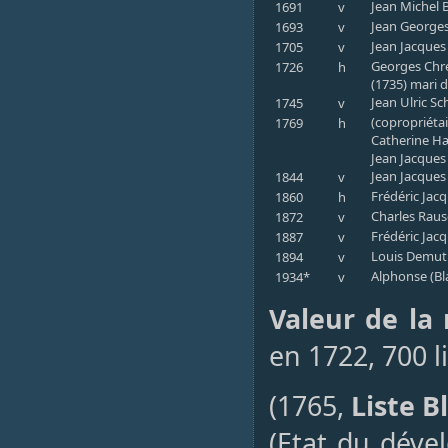
Jean Michel B
1691
v
Jean Georges
1693
v
Jean Jacques 
1705
v
Georges Chrét
1726
h
(1735) mari 
Jean Ulric Sc
1745
v
(copropriétai
1769
h
Catherine Hæ
Jean Jacques 
Jean Jacques
1844
v
Frédéric Jac
1860
h
Charles Raus
1872
v
Frédéric Jacq
1887
v
Louis Demuth
1894
v
Alphonse (Bla
1934*
v
Valeur de la
en 1722, 700 l
(1765,
Liste B
(Etat du dév