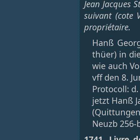
Jean Jacques St
suivant (cote
propriétaire.
Hanß Georg 
thüer) in d
wie auch Vo
vff den 8. J
Protocoll: d.
jetzt Hanß J
(Quittungen
Neuzb 256-
1741, Livre 