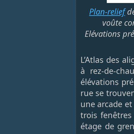
Plan-relief
de
voûte co
Elévations pré
L’Atlas des a
à rez-de-cha
élévations pré
rue se trouve
une arcade et
trois fenêtre
étage de gren