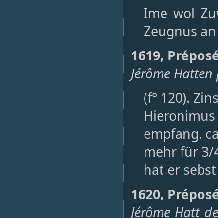
Ime wol Zuw
Zeugnus an 
1619, Préposé
Jérôme Hatten p
(f° 120). Zi
Hieronimus
empfang. ca
mehr für 3/4
hat er sebst
1620, Prépos
Jérôme Hatt d