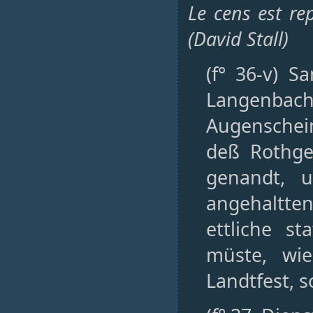
Le cens est re
(David Stall)
(f° 36-v) 
Langenbac
Augensche
deß Rothge
genandt, 
angehaltte
ettliche s
müste, wi
Landtfest, 