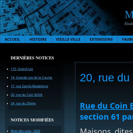
M
Étude
ACCUEIL
HISTOIRE
VIEILLE VILLE
EXTENSIONS
FAUB
DERNIÈRES NOTICES
115, Grand rue
20, rue du
14, Grande rue de la Course
17, rue Sainte-Madeleine
20, rue du Coin Brûlé
Rue du Coin 
24, rue du Dôme
section 61 pa
NOTICES MODIFIÉES
Maisons dite
Nom des rues, 1920