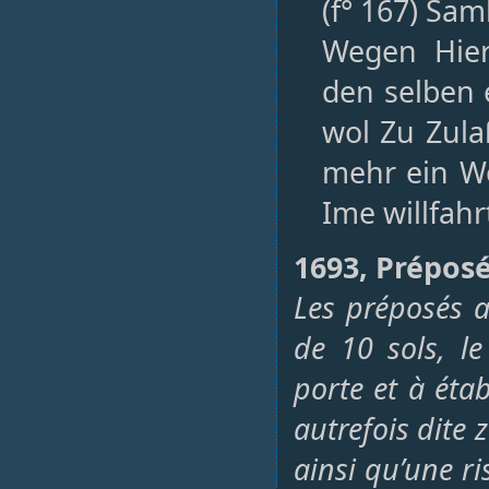
(f° 167) Sam
Wegen Hier
den selben
wol Zu Zula
mehr ein Wo
Ime willfah
1693, Préposé
Les préposés 
de 10 sols, l
porte et à éta
autrefois dite 
ainsi qu’une 