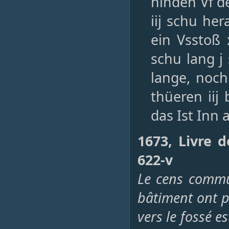
hinden Vf d
iij schu he
ein Vsstoß 
schu lang j
lange, noch
thüeren iij 
das Ist Inn a
1673, Livre 
622-v
Le cens commu
bâtiment ont 
vers le fossé e