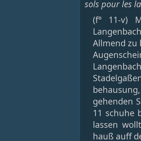
sols pour les l
(f° 11-v) 
Langenbac
Allmend zu
Augensche
Langenbac
Stadelga
behausung,
gehenden S
11 schuhe b
lassen wol
hauß auff d