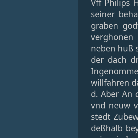
Vff Philips
seiner beh
graben god
verghonen
neben huß so
der dach d
Ingenomme
willfahren 
d. Aber An 
vnd neuw v
stedt Zubew
deßhalb bey