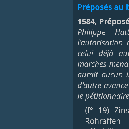
Préposés au 
1584, Préposé
Philippe Ha
l’autorisatio
celui déjà au
marches menant 
aurait aucun i
d’autre avance
le pétitionnair
(f° 19) Zi
Rohraffen