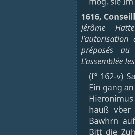
mög. sie Im
1616, Conseill
Jérôme Hatt
l’autorisatio
préposés au b
L’assemblée les
(f° 162-v) 
Ein gang an
Hieronimus 
hauß vber
Bawhrn auf
Bitt die Z