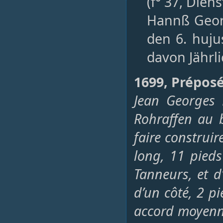
(f° 37, Die
Hannß Geor
den 6. huju
davon Jährli
1699, Préposé
Jean Georges 
Rohraffen au b
faire construir
long, 11 pieds
Tanneurs, et d’
d’un côté, 2 p
accord moyenna