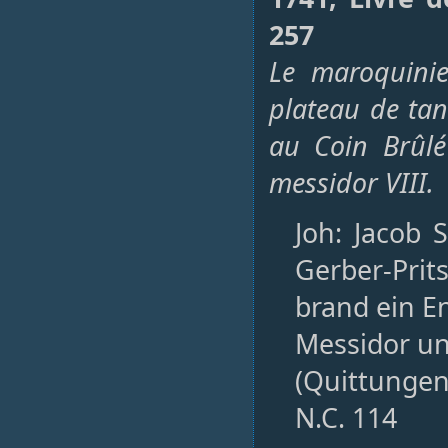
257
Le maroquinie
plateau de tan
au Coin Brûlé
messidor VIII.
Joh: Jacob S
Gerber-Prit
brand ein E
Messidor und
(Quittungen
N.C. 114