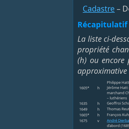
Cadastre
– D
Récapitulatif
La liste ci-des
propriété chan
(h) ou encore p
approximative 
Philippe Hatt
Jérôme Hatt 
1605*
h
marchand Chr
– luthériens
Geoffroi Schü
1635
h
Thomas Reutt
1649
h
François Kuh
1665*
h
André Dierb
1675
v
d’abord (168