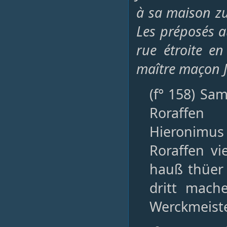
à sa maison zu
Les préposés a
rue étroite en
maître maçon J
(f° 158) Sa
Roraffen
Hieronimus
Roraffen vi
hauß thüer 
dritt mach
Werckmeist