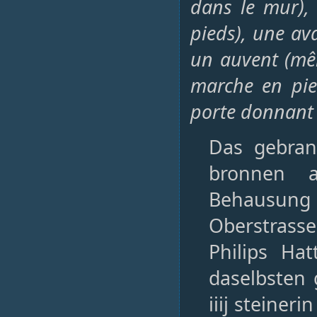
dans le mur), 
pieds), une ava
un auvent (mêm
marche en pier
porte donnant 
Das gebran
bronnen a
Behausung 
Oberstrass
Philips Ha
daselbsten
iiij steineri