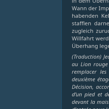
in dem Überh
Wann der Imp
habenden Kel
stafflen dar
zugleich zuru
Willfahrt wer
Überhang leg
(Traduction) J
au Lion rouge
remplacer les
deuxième étage
Décision, acco
d’un pied et 
devant la maiso