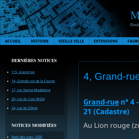
M
Étude
ACCUEIL
HISTOIRE
VIEILLE VILLE
EXTENSIONS
FAUB
DERNIÈRES NOTICES
115, Grand rue
4, Grand-ru
14, Grande rue de la Course
17, rue Sainte-Madeleine
20, rue du Coin Brûlé
Grand-rue
n° 4 –
24, rue du Dôme
21 (Cadastre)
Au Lion rouge (
NOTICES MODIFIÉES
Nom des rues, 1920