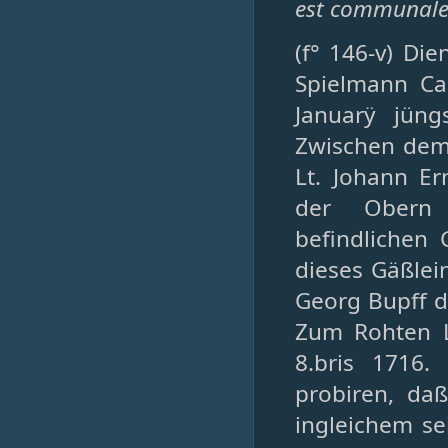
est communale 
(f° 146-v) Di
Spielmann Ca
Januarÿ jün
Zwischen dem
Lt. Johann E
der Obern 
befindlichen
dieses Gäßlei
Georg Bupff d
Zum Rohten L
8.bris 1716.
probiren, daß
ingleichem se