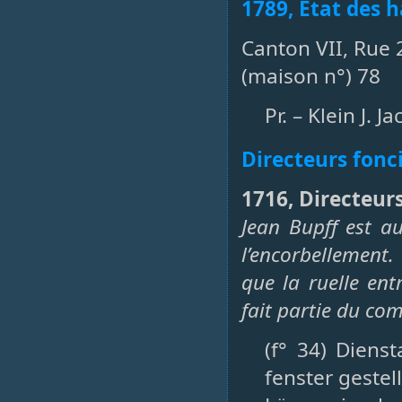
1789, Etat des h
Canton VII, Rue 
(maison n°) 78
Pr. – Klein J. 
Directeurs fonc
1716, Directeurs
Jean Bupff est au
l’encorbellemen
que la ruelle en
fait partie du c
(f° 34) Diens
fenster geste