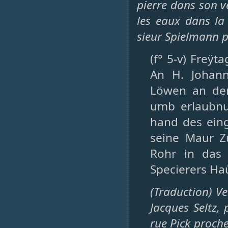
pierre dans son ve
les eaux dans la
sieur Spielmann 
(f° 5-v) Freÿt
An H. Johan
Löwen an der
umb erlaubnu
hand des ein
seine Maur Z
Rohr in das
Specierers Ha
(Traduction) Ve
Jacques Seltz,
rue Pick proche