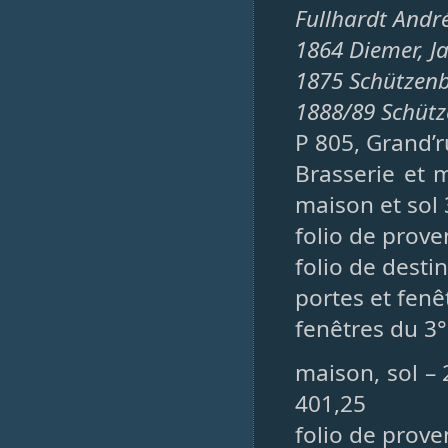
Fullhardt Andr
1864 Diemer, J
1875 Schützenb
1888/89 Schütze
P 805, Grand’r
Brasserie et 
maison et sol
folio de prove
folio de desti
portes et fenê
fenêtres du 3°
maison, sol – 
401,25
folio de prov