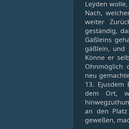
Leÿden wolle,
Nach, welche
weiter Zurüc
geständig, d
Gäßleins geha
gäßlein, und
Könne er selb
Ohnmöglich d
neu gemachte
13. Ejusdem 
dem Ort, wo
hinwegzuthun
an den Platz
geweßen, mac