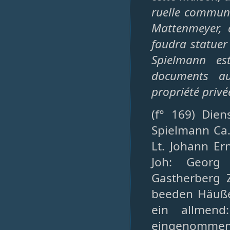
ruelle communa
Mattenmeyer, 
faudra statuer 
Spielmann es
documents au
propriété privé
(f° 169) Dien
Spielmann Ca.
Lt. Johann Er
Joh: Georg
Gastherberg 
beeden Häußer
ein allmend
eingenommene