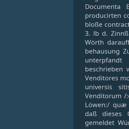
Documenta E
producirten c
bloße contract
3. lb d. Zinn
Wörth darauff
behausung Zu
unterpfand
beschrieben 
Venditores mor
universis s
Venditorum /:
Löwen:/ quæ 
daß dieses 
gemeldet Wür