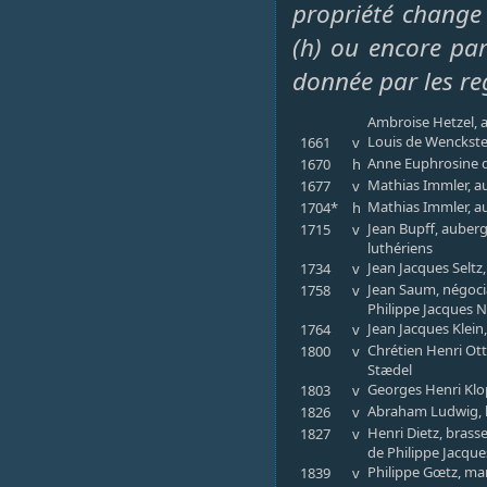
propriété change 
(h) ou encore par 
donnée par les re
Ambroise Hetzel, a
Louis de Wenckster
1661
v
Anne Euphrosine d
1670
h
Mathias Immler, au
1677
v
Mathias Immler, au
1704*
h
Jean Bupff, auberg
1715
v
luthériens
Jean Jacques Seltz,
1734
v
Jean Saum, négoci
1758
v
Philippe Jacques N
Jean Jacques Klein
1764
v
Chrétien Henri Ott
1800
v
Stædel
Georges Henri Klop
1803
v
Abraham Ludwig, b
1826
v
Henri Dietz, brass
1827
v
de Philippe Jacqu
Philippe Gœtz, ma
1839
v