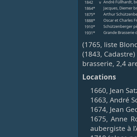
André Füllhardt, b
1842
v
Jacques, Diemer b
1864*
Arthur Schützenb
1875*
Oscar et Charles 
1888*
Schützenberger père
1910*
Grande Brasserie 
1931*
(1765, liste Blon
(1843, Cadastre) 
brasserie, 2,4 ar
Locations
1660, Jean Sat
1663, André S
1674, Jean Ge
1675, Anne Ro
aubergiste à l