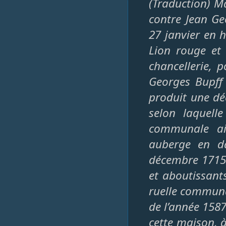
(Traduction) Ma
contre Jean Geo
27 janvier en h
Lion rouge et
chancellerie, 
Georges Bupff 
produit une dé
selon laquell
communale ain
auberge en d
décembre 1715 
et aboutissants
ruelle communa
de l’année 1587
cette maison, à