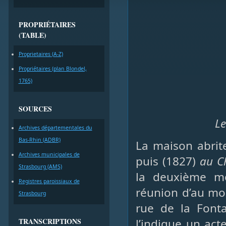
PROPRIÉTAIRES
(TABLE)
Proprietaires (A-Z)
Propriétaires (plan Blondel,
1765)
SOURCES
Le
Archives départementales du
Bas-Rhin (ADBR)
La maison abrit
Archives municipales de
puis (1827)
au C
Strasbourg (AMS)
la deuxième mo
Registres paroissiaux de
réunion d’au moi
Strasbourg
rue de la Font
TRANSCRIPTIONS
l’indique un ac