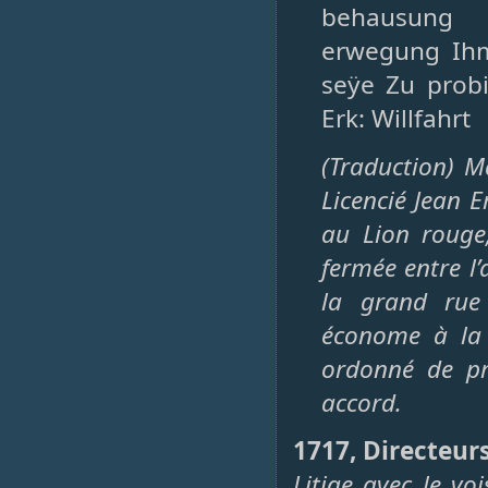
behausung b
erwegung Ihm
seÿe Zu probi
Erk: Willfahrt
(Traduction) M
Licencié Jean 
au Lion rouge
fermée entre l’
la grand rue 
économe à la C
ordonné de pr
accord.
1717, Directeurs
Litige avec le vo