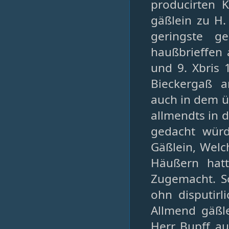
producirten K
gäßlein zu H.
geringste g
haußbrieffen 
und 9. Xbris 
Bieckergaß a
auch in dem ü
allmendts in d
gedacht würd
Gäßlein, Wel
Häußern hatt
Zugemacht. So
ohn disputirl
Allmend gäßle
Herr Bupff au