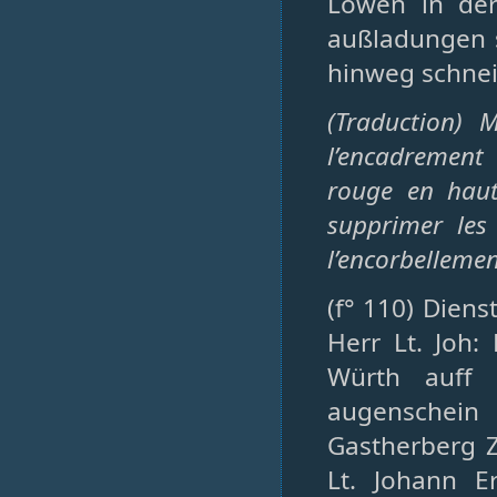
Löwen in der
außladungen s
hinweg schneid
(Traduction) 
l’encadrement
rouge en haut
supprimer les
l’encorbellemen
(f° 110) Diens
Herr Lt. Joh:
Würth auff 
augenschei
Gastherberg 
Lt. Johann E