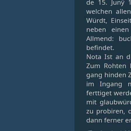
de 15. Junÿ 1
welchen allen
Würdt, Einse
neben einen 
Allmend: buc
befindet.
Nota Ist an 
Zum Rohten L
gang hinden Z
im Ingang m
ferttiget werd
mit glaubwür
zu probiren, 
dann ferner er