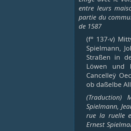
entre leurs mais
partie du commun
de 1587
(f° 137-v) Mi
Spielmann, J
Straßen in 
Löwen und H
Cancelleÿ Oe
ob daßelbe Al
(Traduction) 
Spielmann, Jea
rue la ruelle 
Ernest Spielman