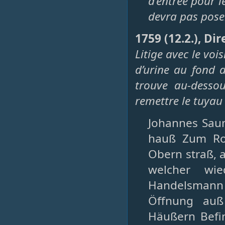
d’entrée pour le
devra pas pose
1759 (12.2.), Dir
Litige avec le vo
d’urine au fond d
trouve au-dessou
remettre le tuyau
Johannes Sau
hauß Zum Ro
Obern straß, 
welcher wi
Handelsmann
Öffnung auß
Häußern Befi