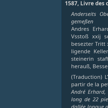
1587, Livre des
Anderseits Ob
gemeßen
Andres Erha
Vsstoß xxij s
besezter Tritt
ligende Kell
steinerin staf
herauß, Bessert
(Traduction) 
partir de la p
André Erhard,
long de 22 pie
dallée longue d