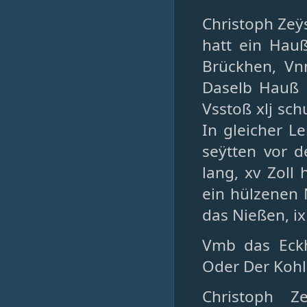
Christoph Zeÿs
hatt ein Hau
Brückhen, Vn
Daselb Hauß 
Vsstoß xlj sch
In gleicher L
seÿtten vor de
lang, xv Zol
ein hülzenen 
das Nießen, ix 
Vmb das Eck
Oder Der Kohl
Christoph Z