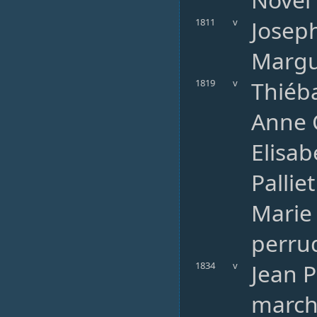
Joseph
1811
v
Margue
Thiéba
1819
v
Anne 
Elisab
Pallie
Marie
perru
Jean P
1834
v
marcha