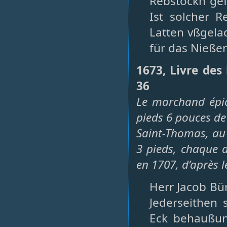
Rebstockh gefa
Ist solcher 
Latten vßgelad
für das Nießen,
1673, Livre des
36
Le marchand épic
pieds 6 pouces de
Saint-Thomas, au 
3 pieds, chaque a
en 1707, d’après le
Herr Jacob Bür
Jederseithen 
Eck behaußung