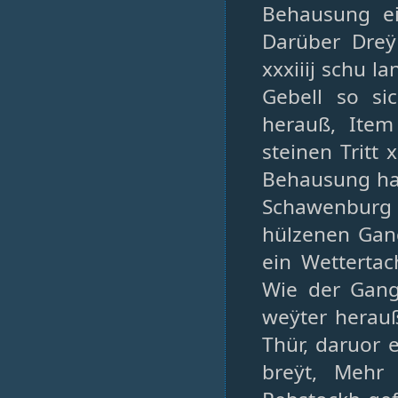
Behausung ei
Darüber Dreÿ
xxxiiij schu l
Gebell so si
herauß, Item
steinen Tritt
Behausung hat
Schawenburg
hülzenen Gang
ein Wetterta
Wie der Gang
weÿter herauß
Thür, daruor ei
breÿt, Mehr 