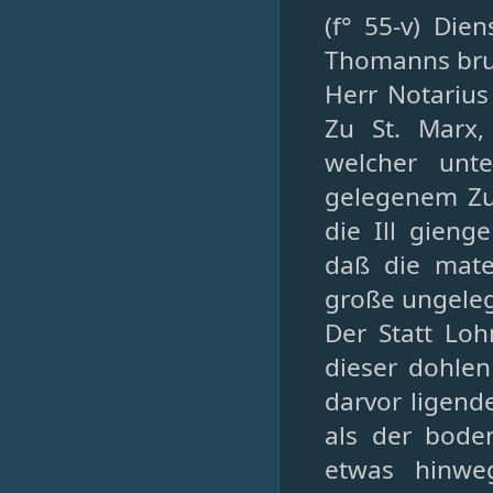
(f° 55-v) Die
Thomanns br
Herr Notarius
Zu St. Marx,
welcher unt
gelegenem Zu
die Ill gieng
daß die mate
große ungeleg
Der Statt Lo
dieser dohle
darvor ligend
als der bod
etwas hinwe