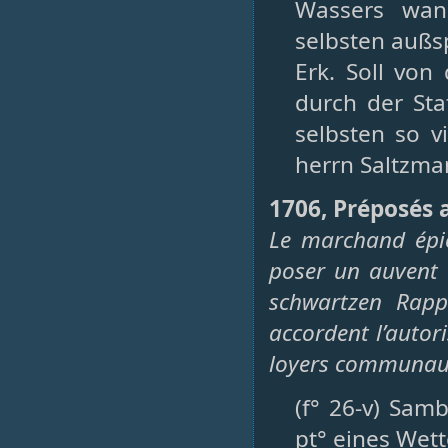
Wassers wan
selbsten außs
Erk. Soll vo
durch der Sta
selbsten so v
herrn Saltzma
1706, Préposés a
Le marchand épic
poser un auvent 
schwartzen Rappe
accordent l’autor
loyers communa
(f° 26-v) Sam
pt° eines Wet