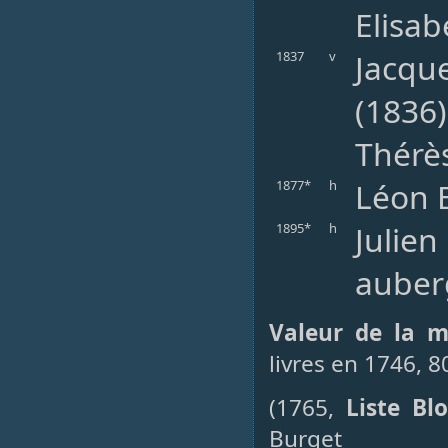
Elisab
Jacque
1837
v
(1836)
Thérès
Léon E
1877*
h
Julie
1895*
h
auberg
Valeur de la m
livres en 1746, 8
(1765,
Liste Bl
Burget