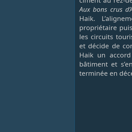
ciment au rez-de
Aux bons crus d’
Haik. L’align
propriétaire pui
les circuits tou
et décide de con
Haik un accord 
bâtiment et s’e
terminée en déc