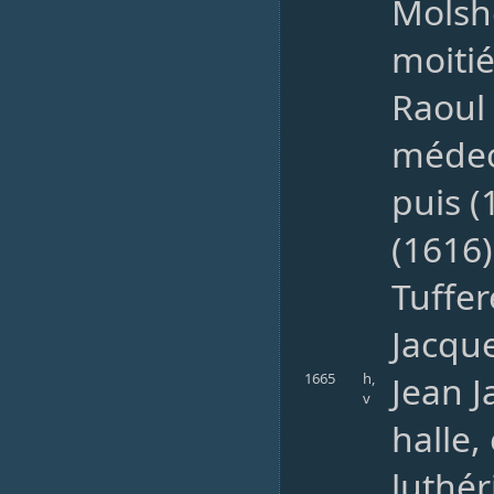
Molsh
moitié
Raoul
médeci
puis (
(1616)
Tuffer
Jacque
Jean 
1665
h,
v
halle,
luthér