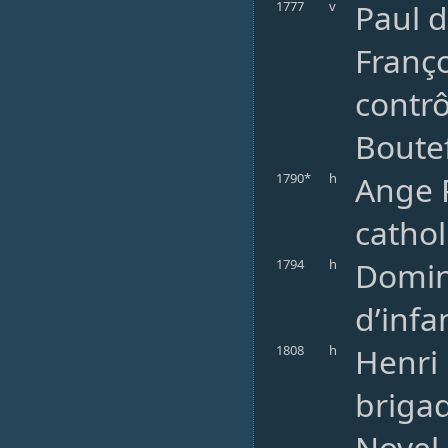
Paul d
1777
v
Franço
contrô
Boutef
Ange P
1790*
h
catho
Domin
1794
h
d’infa
Henri
1808
h
brigad
Novel