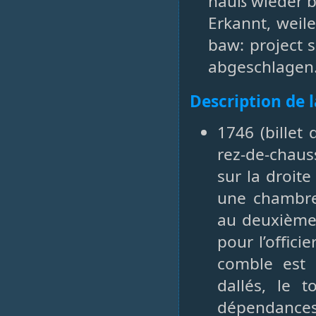
hauß wieder b
Erkannt, weil
baw: project 
abgeschlagen
Description de 
1746 (billet
rez-de-chaus
sur la droit
une chambre,
au deuxième
pour l’offic
comble est c
dallés, le 
dépendances 