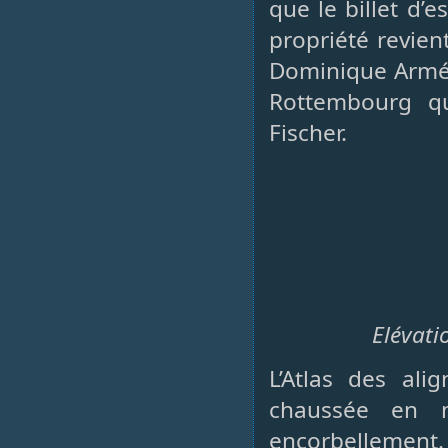
que le billet d’
propriété revien
Dominique Armén
Rottembourg q
Fischer.
Elévati
L’Atlas des ali
chaussée en 
encorbellement.