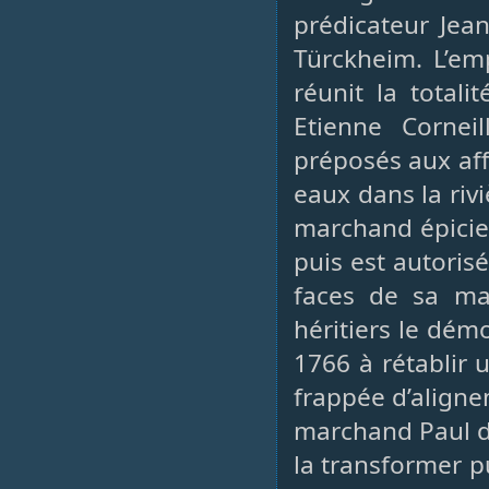
prédicateur Jea
Türckheim. L’em
réunit la totali
Etienne Cornei
préposés aux aff
eaux dans la riv
marchand épicie
puis est autoris
faces de sa m
héritiers le dém
1766 à rétablir 
frappée d’aligne
marchand Paul d
la transformer p