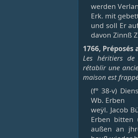
werden Verla
Erk. mit gebet
und soll Er au
davon Zinnß Zu
1766, Préposés a
Les héritiers de
rétablir une anci
maison est frappé
(f° 38-v) Die
Wb. Erben
weÿl. Jacob Bü
Erben bitten
außen an jhr