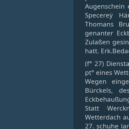
Augenschein 
Specereÿ Hä
Thomans Bru
genanter Eck
Zulaßen gesin
hatt. Erk.Beda
(f° 27) Diens
pt° eines Wet
Wegen einge
Bürckels, d
Eckbehaußung
Statt Werck
Wetterdach auf
27. schuhe la