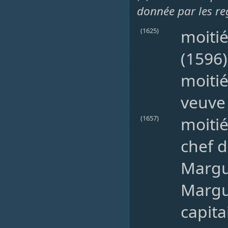
donnée par les re
moitié
(1625)
(1596
moiti
veuve
moitié
(1657)
chef d
Margue
Margue
capit