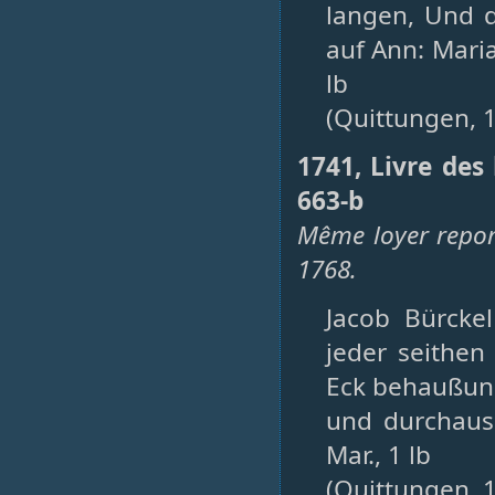
langen, Und d
auf Ann: Mariæ
lb
(Quittungen, 
1741, Livre des
663-b
Même loyer report
1768.
Jacob Bürcke
jeder seithen
Eck behaußung 
und durchaus 
Mar., 1 lb
(Quittungen, 