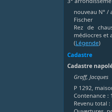
3° arrondissemen
nouveau N° / a
Fischer
Rez de chau
médiocres et 
(
Légende
)
Cadastre
Cadastre napol
Graff, Jacques
P 1292, maison
Contenance : 
Revenu total :
Ouvertures, po