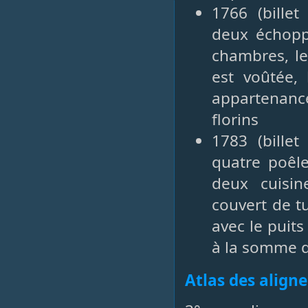
1766 (bille
deux échoppe
chambres, le
est voûtée, 
appartenan
florins
1783 (bille
quatre poêl
deux cuisin
couvert de tu
avec le puit
à la somme d
Atlas des align