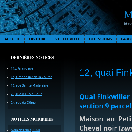
M
Étude
ACCUEIL
HISTOIRE
VIEILLE VILLE
EXTENSIONS
FAUB
DERNIÈRES NOTICES
115, Grand rue
12, quai Fink
14, Grande rue de la Course
17, rue Sainte-Madeleine
20, rue du Coin Brûlé
Quai Finkwiller
24, rue du Dôme
section 9 parcel
Maison au Peti
NOTICES MODIFIÉES
Cheval noir (
zum
Nom des rues, 1920