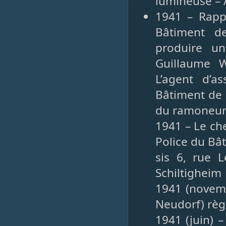
lumineuse – 
1941 – Rapp
Bâtiment d
produire un
Guillaume W
L’agent d’a
Bâtiment de 
du ramoneu
1941 – Le che
Police du Bâ
sis 6, rue L
Schiltigheim
1941 (novemb
Neudorf) règl
1941 (juin) 