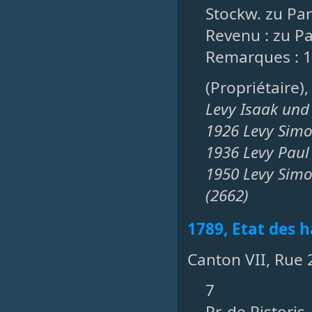
Stockw. zu Par
Revenu : zu Pa
Remarques : 1
(Propriétaire)
Levy Isaak un
1926 Levy Simo
1936 Levy Paul
1950 Levy Simo
(2662)
1789, Etat des h
Canton VII, Rue 
7
Pr. de Pistori