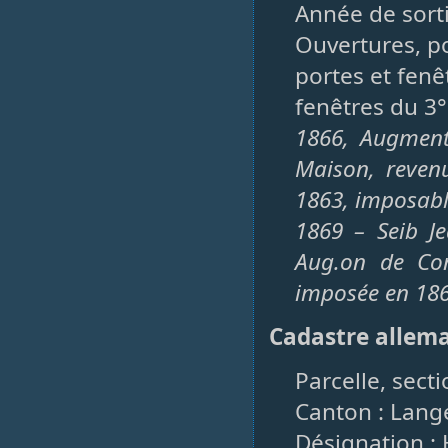
Année de sorti
Ouvertures, po
portes et fenêt
fenêtres du 3° 
1866, Augment
Maison, reven
1863, imposabl
1869 – Seib J
Aug.on de Con
imposée en 18
Cadastre allem
Parcelle, secti
Canton : Lang
Désignation : H