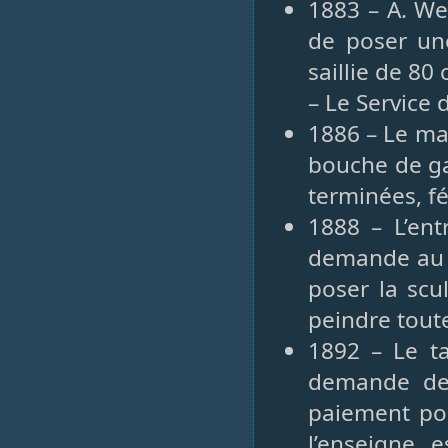
1883 – A. We
de poser un
saillie de 80
– Le Service 
1886 – Le ma
bouche de ga
terminées, fé
1888 – L’en
demande au n
poser la scu
peindre toute
1892 – Le t
demande des
paiement po
l’enseigne 