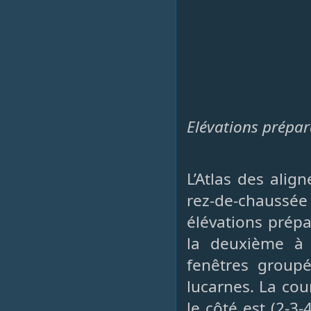
Elévations prépara
L’Atlas des ali
rez-de-chaussé
élévations prépa
la deuxième à d
fenêtres group
lucarnes. La cou
le côté est (2-3-