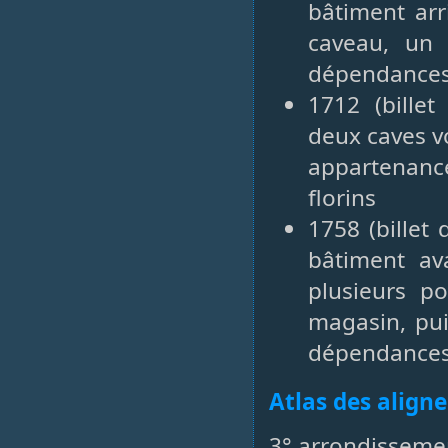
bâtiment arr
caveau, un 
dépendances 
1712 (bille
deux caves v
appartenan
florins
1758 (billet
bâtiment av
plusieurs po
magasin, pui
dépendances 
Atlas des align
3° arrondissemen