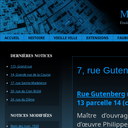
M
Étude
ACCUEIL
HISTOIRE
VIEILLE VILLE
EXTENSIONS
FAUB
DERNIÈRES NOTICES
115, Grand rue
7, rue Gute
14, Grande rue de la Course
17, rue Sainte-Madeleine
20, rue du Coin Brûlé
Rue Gutenberg
24, rue du Dôme
13 parcelle 14 (
Maître d’ouvra
NOTICES MODIFIÉES
d’œuvre Philipp
Nom des rues, 1920