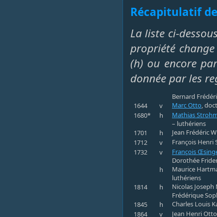
Récapitulatif de
La liste ci-dessou
propriété change 
(h) ou encore par 
donnée par les re
Bernard Frédéri
Marc Otto
, doc
1644
v
Mathias Stroh
1680*
h
– luthériens
Jean Frédéric W
1701
h
François Henri 
1712
v
François Œsing
1732
v
Dorothée Frideri
Maurice Hartman
h
luthériens
Nicolas Joseph 
1814
h
Frédérique Soph
Charles Louis K
1845
h
Jean Henri Otto
1864
v