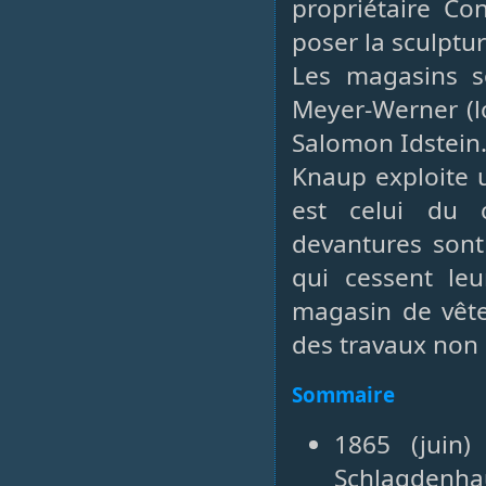
propriétaire Co
poser la sculptu
Les magasins s
Meyer-Werner (l
Salomon Idstein
Knaup exploite u
est celui du 
devantures son
qui cessent le
magasin de vête
des travaux non 
Sommaire
1865 (juin)
Schlagdenha