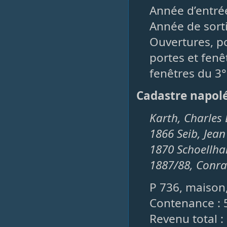
Année d’entré
Année de sorti
Ouvertures, po
portes et fenêt
fenêtres du 3°
Cadastre napol
Karth, Charles 
1866 Seib, Jean
1870 Schoellha
1887/88, Conra
P 736, maison,
Contenance : 
Revenu total :