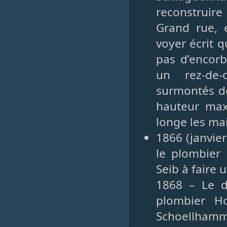
reconstruire
Grand rue, e
voyer écrit q
pas d’encor
un rez-de-
surmontés de
hauteur maxi
longe les ma
1866 (janvie
le plombier
Seib à faire 
1868 – Le d
plombier Ho
Schoellhamme