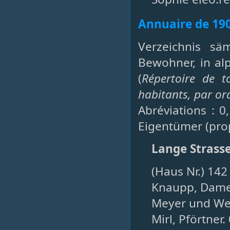
Annuaire de 19
Verzeichnis sä
Bewohner, in al
(
Répertoire de t
habitants, par or
Abréviations : 0
Eigentümer (prop
Lange Strass
(Haus Nr.) 142
Knaupp, Damen
Meyer und Wer
Mirl, Pförtner.