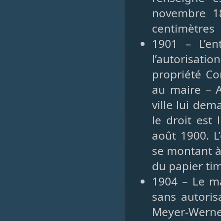
novembre 18
centimètres
1901 – L’en
l’autorisat
propriété Co
au maire – A
ville lui de
le droit est 
août 1900. L
se montant à
du papier ti
1904 – Le ma
sans autoris
Meyer-Wern