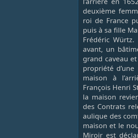
l’arrière en 165
deuxième femme
roi de France p
puis à sa fille 
Frédéric Würtz
avant, un bâtime
grand caveau et 
propriété d’une 
maison à l’arr
François Henri S
la maison revie
des Contrats rel
aulique des com
maison et le nou
Miroir est décl