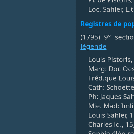
Loc. Sahler, L.t
Registres de po
(1795) 9° sect
légende
Louis Pistoris,
Marg: Dor. Oes
Fréd.que Louise
Cath: Schoettel
Ph: Jaques Sah
Mie. Mad: Imli
Louis Sahler, 15
Charles id., 15, 
Sophie éléo.re i