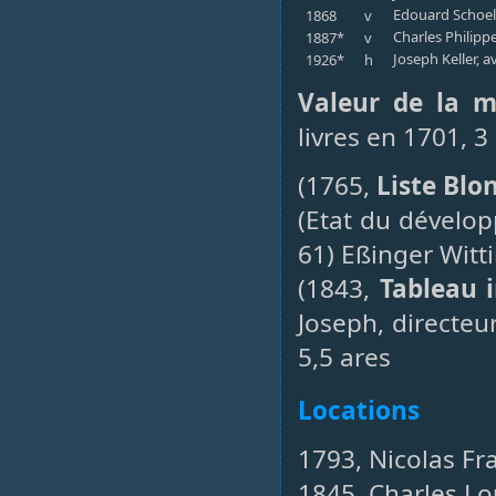
Edouard Schoell
1868
v
Charles Philipp
1887*
v
Joseph Keller, 
1926*
h
Valeur de la m
livres en 1701, 3
(1765,
Liste Blo
(Etat du dévelo
61) Eßinger Witti
(1843,
Tableau i
Joseph, directeu
5,5 ares
Locations
1793, Nicolas Fra
1845, Charles Lou