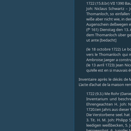
1722 (15.8.br) VII 1390 Ba
Joh: Niclaus Schwartz –
Thomanloch, so einfallen
wiße aber nicht wie, in d
Augenschein deßwegen 
(f° 161) Dienstag den 13
dem Thomanloch über gele
ut ante [bedacht]
(le 18 octobre 1722) Le b
vers le Thomanloch qui men
Ambroise Jaeger a construit 
(le 13 avril 1723) Jean N
qu’elle est en si mauvais
Inventaire après le décès de 
L’acte d’achat de la maison rem
1722 (9.3.) Me Rohr (Danie
Inventarium und beschr
Ehrengeachten H. Joh: N
1720.ten Jahrs aus diese
Die Verstorbene seel. hat
3. Tit. H. M. Joh: Phili
leedigen weißbecken, 5. 
beÿgewohnt, 6. Jungfer 