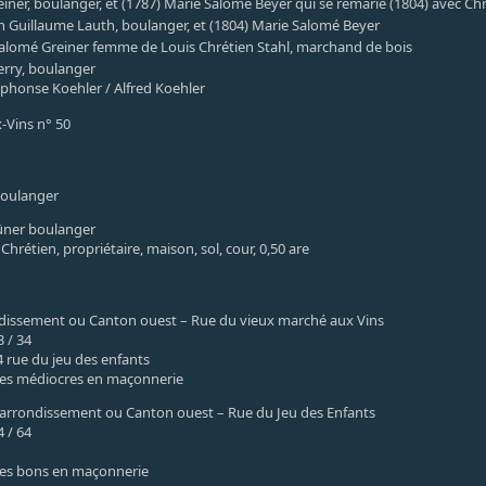
einer, boulanger, et (1787) Marie Salomé Beyer qui se remarie (1804) avec Ch
n Guillaume Lauth, boulanger, et (1804) Marie Salomé Beyer
alomé Greiner femme de Louis Chrétien Stahl, marchand de bois
erry, boulanger
lphonse Koehler / Alfred Koehler
-Vins n° 50
boulanger
eüner boulanger
Chrétien, propriétaire, maison, sol, cour, 0,50 are
ndissement ou Canton ouest – Rue du vieux marché aux Vins
 / 34
4 rue du jeu des enfants
ges médiocres en maçonnerie
° arrondissement ou Canton ouest – Rue du Jeu des Enfants
 / 64
ges bons en maçonnerie