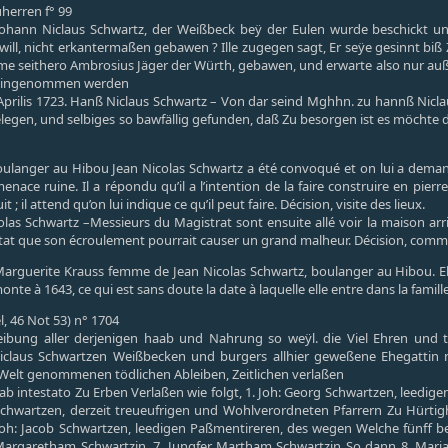
uherren f° 99
 Johann Niclaus Schwartz, der Weißbeck beÿ der Eulen wurde beschickt 
 will, nicht erkantermaßen gebawen ? Ille zugegen sagt, Er seÿe gesinnt b
eme seithero Ambrosius Jäger der Würth, gebawen, und erwarte also nur außwe
eingenommen werden
. Aprilis 1723. Hanß Niclaus Schwartz – Von dar seind Mghhn. zu hannß Ni
gen, und selbiges so bawfällig gefunden, daß Zu besorgen ist es möchte 
oulanger au Hibou Jean Nicolas Schwartz a été convoqué et on lui a demand
ace ruine. Il a répondu qu’il a l’intention de la faire construire en pierre
; il attend qu’on lui indique ce qu’il peut faire. Décision, visite des lieux.
icolas Schwartz –Messieurs du Magistrat sont ensuite allé voir la maison ar
 état que son écroulement pourrait causer un grand malheur. Décision, comm
Marguerite Krauss femme de Jean Nicolas Schwartz, boulanger au Hibou. Ell
onte à 1643, ce qui est sans doute la date à laquelle elle entre dans la famill
l, 46 Not 53) n° 1704
eibung aller derjenigen haab und Nahrung so weÿl. die Viel Ehren un
iclaus Schwartzen Weißbecken und burgers allhier geweßene Ehegattin 
r Welt genommenen tödlichen Ableiben, Zeitlichen verlaßen
 ab intestato Zu Erben Verlaßen wie folgt, 1. Joh: Georg Schwartzen, leedig
pp Schwartzen, derzeit treueufrigen und Wohlverordneten Pfarrern Zu Hürti
Joh: Jacob Schwartzen, leedigen Paßmentireren, des wegen Welche fünff b
Margaretham Schwartzin, 7. Jungfer Martham Schwartzin So dann 8. Mariam