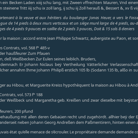
em ein Becken Laden xiiij schu lang, mit Zween vffrechten Mauren, Vnd einem 
teinene Tritt iiij schu ix zoll lang, ij schu iij Zoll herauß &, Bessert &, xv ß vii
tenant à la veuve et aux héritiers du boulanger Jonas Heuer, a vers le Foss
ue de 14 pieds à deux murs verticaux et un siège muré large de 4 pieds, au-des
es de 4 pieds 9 pouces en saillie de 2 pieds 3 pouces, Doit & 15 sols 8 deniers
r la maison : accord entre Jean Philippe Schwartz, aubergiste au Paon, et s
 Contrats, vol. 568 f° 485-v
 der haußfeurer Zum Pfauen
, deß Weißbecken Zur Eulen seines leiblich. Bruders,
demnach Er Johann Niclaus beÿ Vertheilung Vätterlicher Verlassenschaff
er annahm Ihme Johann Philipß erstlich 105 lb (Sodann 135 lb, alßo in su
ger au Hibou, et Marguerite Kreiss hypothèquent la maison au Hibou à Andr
ontrats, vol. 573 f° 188
der Weißbeck und Margaretha geb. Kreißen und zwar dieselbe mit beÿstan
eurers, 200 pfund
behaußung mit allen deren Gebaüen recht und zugehördt. allhier beÿ der
 anderseit neben Johann Georg Andreßen dem Paßmentirern, hinten eine
auvais état qu’elle menace de s’écrouler. Le propriétaire demande demande c