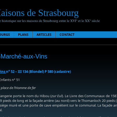
aisons de Strasbourg
 historique sur les maisons de Strasbourg entre le XVI° et le XX° siècle
OURGS
PLANS
ARTICLES
CONTACT
x-Marché-aux-Vins
vins
n° 52 – III 134 (Blondel) P 580 (cadastre)
Enfants n° 51
ot place de l’Homme de fer
langerie porte le nom du Hibou (
zur Eul
). Le Livre des Communaux de 1587 
9 pieds de long et la façade arrière (au nord) vers le Thomanloch 20 pieds 
siège muré et une porte de cave empiètent sur le communal. La façade arr
l.