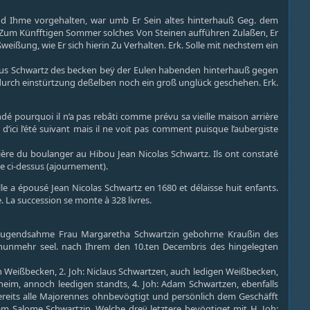
und Ihme vorgehalten, war umb Er Sein altes hinterhauß Geg. dem
iß Zum Künfftigen Sommer solches Von Steinen aufführen Zulaßen, Er
ißung, wie Er sich hierin Zu Verhalten. Erk. Solle mit nechstem ein
claus Schwartz des becken beÿ der Eulen habenden hinterhauß gegen
durch einstürtzung deßelben noch ein groß unglück geschehen. Erk.
é pourquoi il n’a pas rebâti comme prévu sa vieille maison arrière
 d’ici l’été suivant mais il ne voit pas comment puisque l’aubergiste
rière du boulanger au Hibou Jean Nicolas Schwartz. Ils ont constaté
e ci-dessus (ajournement).
e a épousé Jean Nicolas Schwartz en 1680 et délaisse huit enfants.
e. La succession se monte à 328 livres.
d tugendsahme Frau Margaretha Schwartzin gebohrne Kraußin des
nunmehr seel. nach Ihrem den 10.ten Decembris des hingelegten
en Weißbecken, 2. Joh: Niclaus Schwartzen, auch ledigen Weißbecken,
gheim, annoch leedigen standts, 4. Joh: Adam Schwartzen, ebenfalls
ereits alle Majorennes ohnbevögtigt und persönlich dem Geschäfft
 Salome Schwartzin, Welche dreÿ letztere bevögtiget mit H. Joh: