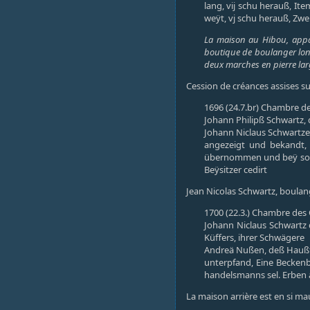
lang, vij schu herauß, It
weÿt, vj schu herauß, Zwen s
La maison au Hibou, appar
boutique de boulanger long
deux marches en pierre larg
Cession de créances assises su
1696 (24.7.br) Chambre des
Johann Philipß Schwartz,
Johann Niclaus Schwartzen
angezeigt und bekandt, 
übernommen und beÿ solch
Beÿsitzer cedirt
Jean Nicolas Schwartz, boulan
1700 (22.3.) Chambre des C
Johann Niclaus Schwartz 
Küffers, ihrer Schwägere
Andreä Nußen, deß Haußf
unterpfand, Eine Becken
handelsmanns sel. Erben
La maison arrière est en si m