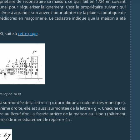
iétaire de reconstruire sa maison, ce qu’il fait en 1724 en suivant
al pour régulariser l’alignement. C’est le propriétaire suivant qui
t même à agrandir son auvent pour abriter de la pluie sa boutique de
 médiocres en maçonnerie. Le cadastre indique que la maison a été
0, suite à
cette page
.
relief de 1830
st surmontée de la lettre « g » qui indique a couleurs des murs (gris).
xtrême droite, elle est aussi surmontée de la lettre « g ». Chacune des
ine au Bœuf d’or. La façade arrière de la maison au Hibou (bâtiment
i précède immédiatement le repère « 4 ».