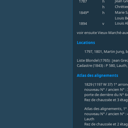
Jean Gr
1787
h
Chrétie
h
Marie S
1849*
h
Louis B
Louis A
1894
v
voir ensuite Vieux-Marché-aux
Locations
1797, 1801, Martin Jung, 
Liste Blondel (1765) : Jean Gr
Cadastre (1843) : P 580, Lauth, 
Atlas des alignements
1829 (1197 W 37) 1° arro
nouveau N° / ancien N° : 3
porte de derrière du N° 6
Rez de chaussée et 3 éta
Atlas des alignements, 1
nouveau N° / ancien N° : 4
Lauth
Rez de chaussée et 2 éta