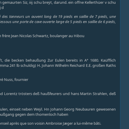
gemaurten Siz, iiij schu breÿt, darund. ein offne Kellerthüer v schu
j d
é des tanneurs un auvent long de 19 pieds en saillie de 7 pieds, une
sous une porte de cave ouverte large de 5 pieds en saillie de 6 pieds,
on frère Jean Nicolas Schwartz, boulanger au Hibou
t, die becken behaußung Zur Eulen bereits in A° 1680. Kaüfflich
mma 241 lb schuldig) H. Johann Wilhelm Reichard E.E. großen Raths
é Nuss, fournier
d Lorentz trösters deß haußfeurers und hans Martin Strahlen, deß
 Eulen, einseit neben Weÿl. Hn Johann Georg Neubauren gewesenen
n außgang gegen dem thomenloch haben
onseil après que son voisin Ambroise Jæger a lui-même bâti.