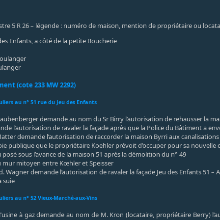
istre 5 R 26 – légende : numéro de maison, mention de propriétaire ou locat
des Enfants, a côté de la petite Boucherie
 boulanger
oulanger
iment (cote 233 MW 2292)
iers au n° 51 rue du Jeu des Enfants
Daubenberger demande au nom du Sr Birry l’autorisation de rehausser la mai
nde l’autorisation de ravaler la façade après que la Police du Bâtiment a en
atter demande l’autorisation de raccorder la maison Byrri aux canalisation
voie publique que le propriétaire Koehler prévoit d’occuper pour sa nouvelle
tai posé sous l’avance de la maison 51 après la démolition du n° 49
u mur mitoyen entre Kœhler et Speisser
d. Wagner demande l’autorisation de ravaler la façade Jeu des Enfants 51 – 
a suie
iers au n° 52 Vieux-Marché-aux-Vins
l’usine à gaz demande au nom de M. Kron (locataire, propriétaire Berry) l’a