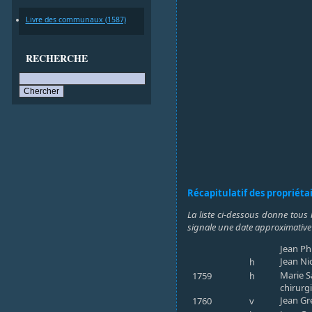
Livre des communaux (1587)
RECHERCHE
Récapitulatif des propriéta
La liste ci-dessous donne tous 
signale une date approximative
Jean Ph
Jean Ni
h
Marie S
1759
h
chirurgi
Jean Gr
1760
v