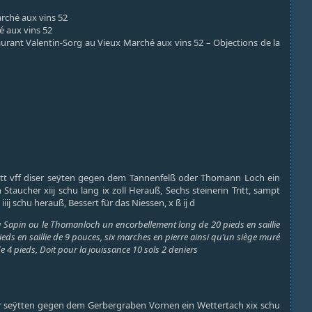
arché aux vins 52
é aux vins 52
rant Valentin-Sorg au Vieux Marché aux vins 52 – Objections de la
att vff diser seÿten gegen dem Tannenfelß oder Thomann Loch ein
 Staucher xiij schu lang ix zoll Herauß, Sechs steinerin Tritt, sampt
iij schu herauß, Bessert für das Niessen, x ß ij d
u Sapin ou le Thomanloch un encorbellement long de 20 pieds en saillie
ieds en saillie de 9 pouces, six marches en pierre ainsi qu’un siège muré
de 4 pieds, Doit pour la jouissance 10 sols 2 deniers
er seÿtten gegen dem Gerbergraben Vornen ein Wettertach xix schu