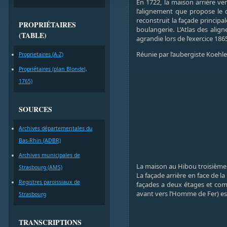
En 1722, la maison arrière ve
l’alignement que propose le d
reconstruit la façade principa
PROPRIÉTAIRES
boulangerie. L’Atlas des ali
(TABLE)
agrandie lors de l’exercice 186
Réunie par l’aubergiste Koehle
Proprietaires (A-Z)
Propriétaires (plan Blondel,
1765)
SOURCES
Archives départementales du
Bas-Rhin (ADBR)
Archives municipales de
La maison au Hibou troisième ve
Strasbourg (AMS)
La façade arrière en face de la
Registres paroissiaux de
façades a deux étages et comb
avant vers l’Homme de Fer) est
Strasbourg
TRANSCRIPTIONS