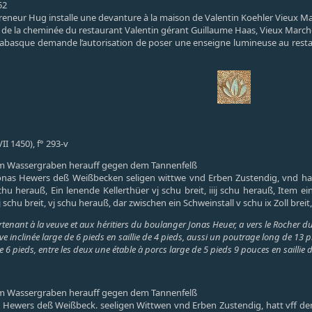
52
epreneur Hug installe une devanture à la maison de Valentin Koehler Vieux M
 de la cheminée du restaurant Valentin gérant Guillaume Haas, Vieux March
Labasque demande l’autorisation de poser une enseigne lumineuse au restau
I 1450), f° 293-v
om Wassergraben herauff gegen dem Tannenfelß
Jonas Hewers deß Weißbecken seligen wittwe vnd Erben Zustendig, vnd h
chu herauß, Ein lenende Kellerthüer vj schu breit, iiij schu herauß, Item ein
chu breit, vj schu herauß, dar zwischen ein Schweinstall v schu ix Zoll breit, i
enant à la veuve et aux héritiers du boulanger Jonas Heuer, a vers le Rocher d
ve inclinée large de 6 pieds en saillie de 4 pieds, aussi un poutrage long de 13 p
de 6 pieds, entre les deux une étable à porcs large de 5 pieds 9 pouces en saillie 
om Wassergraben herauff gegen dem Tannenfelß
 Hewers deß Weißbeck. seeligen Wittwen vnd Erben Zustendig, hatt vff d