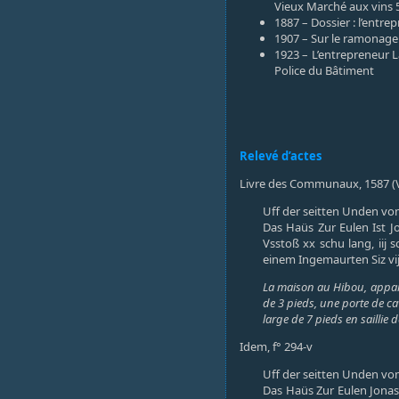
Vieux Marché aux vins 
1887 – Dossier : l’entr
1907 – Sur le ramonage
1923 – L’entrepreneur 
Police du Bâtiment
Relevé d’actes
Livre des Communaux, 1587 (VI
Uff der seitten Unden v
Das Haüs Zur Eulen Ist 
Vsstoß xx schu lang, iij s
einem Ingemaurten Siz vij s
La maison au Hibou, appart
de 3 pieds, une porte de ca
large de 7 pieds en saillie 
Idem, f° 294-v
Uff der seitten Unden v
Das Haüs Zur Eulen Jonas