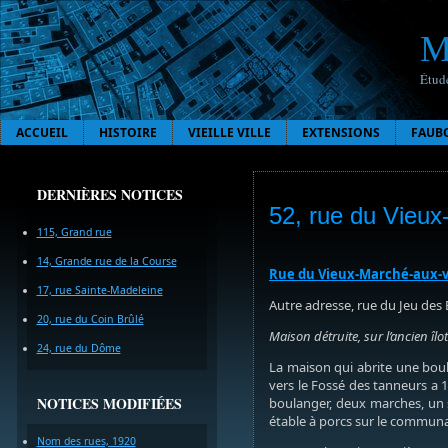
M
Étude
ACCUEIL
HISTOIRE
VIEILLE VILLE
EXTENSIONS
FAUB
DERNIÈRES NOTICES
52, rue du Vieu
115, Grand rue
14, Grande rue de la Course
Rue du Vieux-Marché-aux-
17, rue Sainte-Madeleine
Autre adresse, rue du Jeu des 
20, rue du Coin Brûlé
Maison détruite, sur l’ancien îl
24, rue du Dôme
La maison qui abrite une bou
vers le Fossé des tanneurs a 1
NOTICES MODIFIÉES
boulanger, deux marches, un 
étable à porcs sur le communa
Nom des rues, 1920