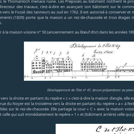
rs le Thomanloch menace ruine. Les Préposés au bâtiment notifient le propr
irecteur des travaux, c’est-à-dire en avançant son bâtiment sur le commun
le vers le Fossé des tanneurs au sud en 1762. Il est autorisé à conserver e
gnements (1829) porte que la maison a un rez-de-chaussée et trois étages
5.
r à la maison voisine n° 50 (anciennement au Bœuf d’or) dans les années 189
Développement de l’îlot n° 47, dessin préparatoire au plan-
rs la droite en partant du repère « c » c’est-à-dire la maison d’angle, elle e
 rue du Noyer est la troisième vers la droite en partant du repère « a » à l’e
les sur le rez-de-chaussée. Elle partage la cour « C » avec la maison vois
 celle qui suit immédiatement le repère « 1 » et (bâtiment arrière) celle qu