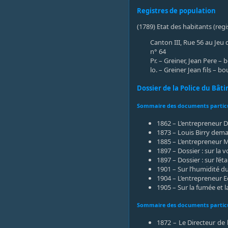
Registres de population
(1789) Etat des habitants (reg
Canton III, Rue 56 au Jeu 
n° 64
Pr. – Greiner, Jean Pere –
lo. – Greiner Jean fils – b
Dossier de la Police du Bât
Sommaire des documents particul
1862 – L’entrepreneur 
1873 – Louis Birry dema
1885 – L’entrepreneur M
1897 – Dossier : sur la 
1897 – Dossier : sur l’é
1901 – Sur l’humidité d
1904 – L’entrepreneur E
1905 – Sur la fumée et l
Sommaire des documents particul
1872 – Le Directeur de 