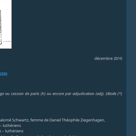
décembre 2010
actes
e ou cession de parts (h) ou encore par adjudication (adj). L’étoile (*)
alomé Schwartz, femme de Daniel Théophile Ziegenhagen,
 – luthériens
 – luthériens