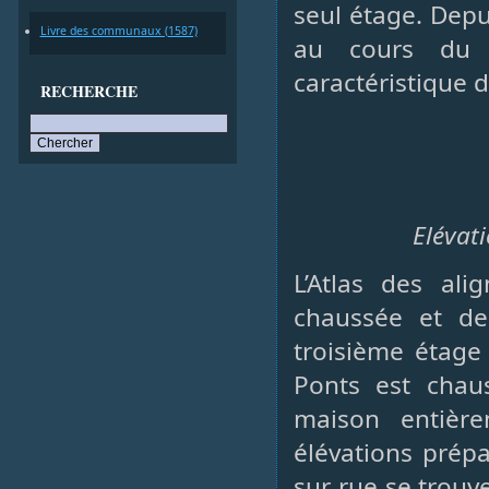
seul étage. Depu
Livre des communaux (1587)
au cours du X
caractéristique 
RECHERCHE
Elévati
L’Atlas des al
chaussée et d
troisième étage
Ponts est cha
maison entière
élévations prépa
sur rue se trouv