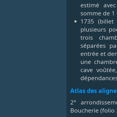
estimé ave
somme de 1 6
1735 (bille
plusieurs po
trois cham
séparées pa
entrée et dem
une chambre,
cave voûtée
dépendances 
Atlas des align
2° arrondisse
Boucherie (folio 