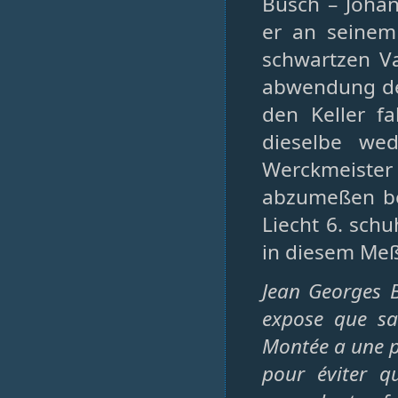
Busch – Johan
er an seinem
schwartzen Va
abwendung de
den Keller fa
dieselbe we
Werckmeiste
abzumeßen bef
Liecht 6. sch
in diesem Meß
Jean Georges B
expose que sa
Montée a une po
pour éviter q