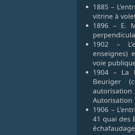
1885 – L’ent
vitrine à vol
1896 – E. M
perpendicula
1902 – L’e
enseignes) 
voie publiqu
1904 – La P
Beuriger (
autorisati
Autorisation
1906 – L’ent
41 quai des 
échafaudage 