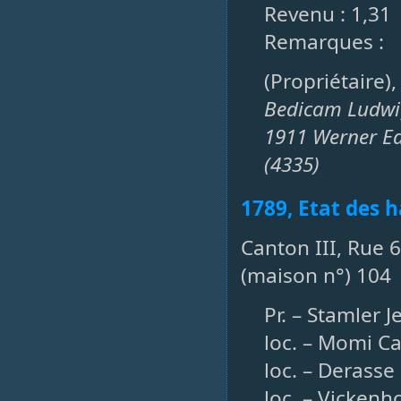
Revenu : 1,31
Remarques :
(Propriétaire)
Bedicam Ludwi
1911 Werner E
(4335)
1789, Etat des h
Canton III, Rue 6
(maison n°) 104
Pr. – Stamler 
loc. – Momi C
loc. – Derass
loc. – Vickenh