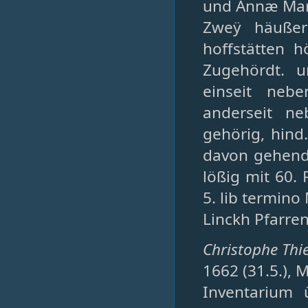
und Annæ Mar
Zweÿ häußer
hoffstätten h
Zugehördt. u
einseit neb
anderseit n
gehörig, hind
davon gehend 
lößig mit 60. 
5. lib termino
Linckh Pfarre
Christophe Thie
1662 (31.5.), 
Inventarium