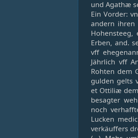
und Agathæ s
Ein Vorder: vn
andern ihren
Hohensteeg, e
Erben, and. s
vff ehegenan
Jährlich vff 
Rohten dem G
gulden gelts 
et Ottiliæ dem
besagter weh
noch verhaff
Lucken medic
verkäuffers dr