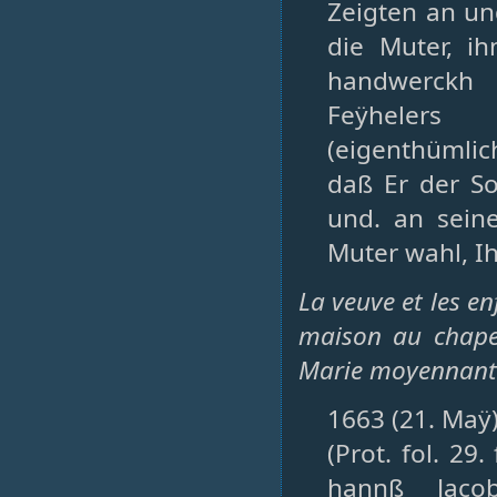
Zeigten an und
die Muter, 
handwerckh 
Feÿhelers 
(eigenthümlic
daß Er der S
und. an sein
Muter wahl, I
La veuve et les en
maison au chape
Marie moyennant 3
1663 (21. Maÿ)
(Prot. fol. 29.
hannß Jaco