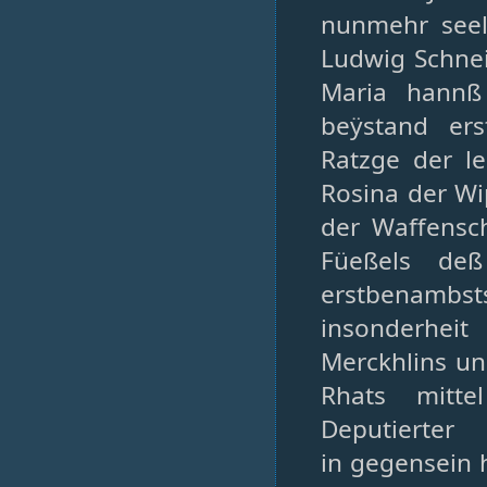
nunmehr seel
Ludwig Schnei
Maria hannß
beÿstand ers
Ratzge der l
Rosina der Wi
der Waffensch
Füeßels deß
erstbenambs
insonderhei
Merckhlins un
Rhats mitte
Deputierter
in gegensein