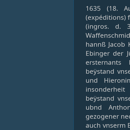
1635 (18. A
(expéditions) 
(ingros. d. 
Waffenschmid.
hannß Jacob K
Ebinger der 
ersternants
beÿstand vns
und Hieroni
insonderhei
beÿstand vns
ubnd Anthon
gezogener nec
auch vnserm 