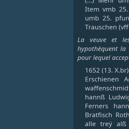
(…) Mehr um
Item vmb 25. 
umb 25. pfun
Trauschen (vf
La veuve et les
hypothèquent la
pour lequel accep
1652 (13. X.br
Erschienen 
waffenschmid
hannß Ludwig
Ferners hann
Bratfisch Rot
alle treÿ al