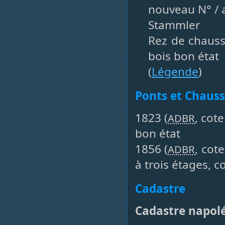
nouveau N° / a
Stammler
Rez de chauss
bois bon état
(
Légende
)
Ponts et Chaus
1823 (
, cot
ADBR
bon état
1856 (
, cot
ADBR
à trois étages, c
Cadastre
Cadastre napol