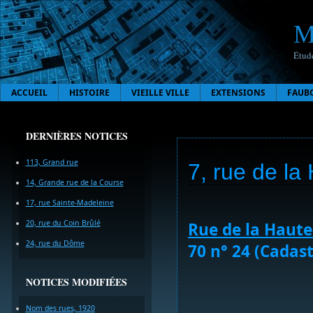
M
Étude
ACCUEIL
HISTOIRE
VIEILLE VILLE
EXTENSIONS
FAUB
DERNIÈRES NOTICES
113, Grand rue
7, rue de l
14, Grande rue de la Course
17, rue Sainte-Madeleine
20, rue du Coin Brûlé
Rue de la Haut
24, rue du Dôme
70 n° 24 (Cadast
NOTICES MODIFIÉES
Nom des rues, 1920