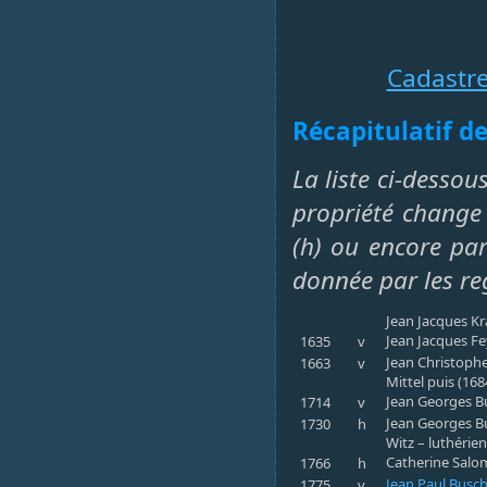
Cadastr
Récapitulatif de
La liste ci-dessou
propriété change 
(h) ou encore par 
donnée par les re
Jean Jacques Kr
Jean Jacques Fey
1635
v
Jean Christophe
1663
v
Mittel puis (16
Jean Georges Bus
1714
v
Jean Georges Bu
1730
h
Witz – luthérie
Catherine Salom
1766
h
Jean Paul Busc
1775
v