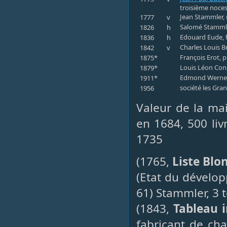
troisième noces
Jean Stammler, 
1777
v
Salomé Stammle
1826
h
Edouard Eude, f
1836
h
Charles Louis B
1842
v
François Erot, p
1875*
Louis Léon Con
1879*
Edmond Werne
1911*
société les Gra
1956
Valeur de la mai
en 1684, 500 liv
1735
(1765,
Liste Blo
(Etat du dévelo
61) Stammler, 3 t
(1843,
Tableau i
fabricant de cha