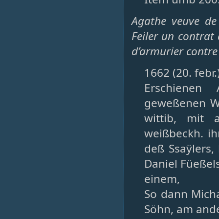
Agathe veuve de 
Feiler un contrat 
d’armurier contre
1662 (20. febr
Erschienen 
geweßenen Wa
wittib, mit
weißbeckh. ih
deß Ssaÿlers,
Daniel Füeßel
einem,
So dann Micha
Söhn, am ande