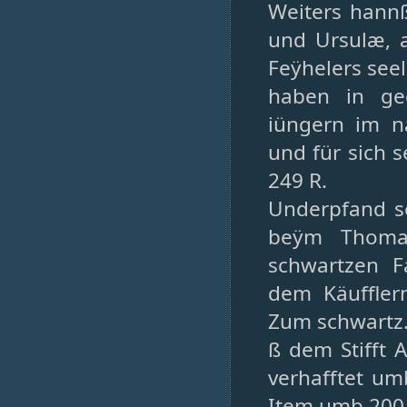
Weiters hannß
und Ursulæ, 
Feÿhelers seel
haben in ge
iüngern im 
und für sich 
249 R.
Underpfand se
beÿm Thoman
schwartzen F
dem Käuffler
Zum schwartz.
ß dem Stifft 
verhafftet umb
Item umb 200.