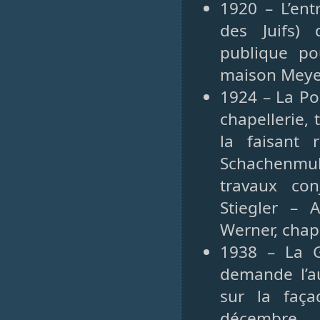
1920 – L’entr
des Juifs) 
publique po
maison Meyer
1924 – La Po
chapellerie,
la faisant
Schachenmuh
travaux con
Stiegler – 
Werner, chap
1938 – La G
demande l’a
sur la faç
décembre