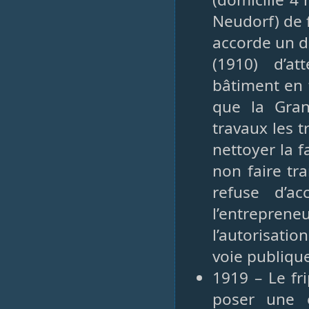
Neudorf) de f
accorde un d
(1910) d’a
bâtiment en 
que la Gran
travaux les t
nettoyer la f
non faire tr
refuse d’a
l’entrepren
l’autorisatio
voie publiqu
1919 – Le fr
poser une e