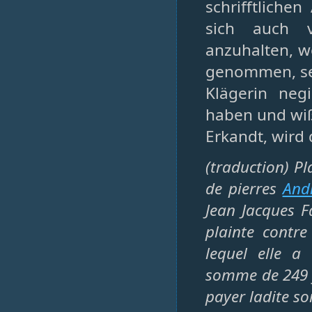
schrifftliche
sich auch v
anzuhalten, w
genommen, se
Klägerin ne
haben und wiß
Erkandt, wird 
(traduction) P
de pierres
And
Jean Jacques Fæ
plainte contr
lequel elle a
somme de 249 f
payer ladite s