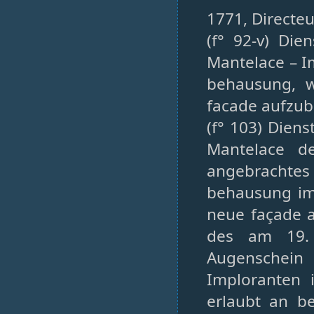
1771, Directeu
(f° 92-v) Die
Mantelace – I
behausung, w
facade aufzub
(f° 103) Dien
Mantelace de
angebrachte
behausung im
neue façade a
des am 19.
Augenschein
Imploranten 
erlaubt an b