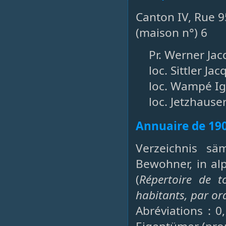
Canton IV, Rue 9
(maison n°) 6
Pr. Werner Ja
loc. Sittler Ja
loc. Wampé Ign
loc. Jetzhauser
Annuaire de 19
Verzeichnis sä
Bewohner, in al
(
Répertoire de t
habitants, par or
Abréviations : 0