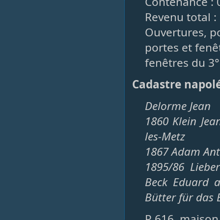
Contenance : 
Revenu total : 
Ouvertures, po
portes et fenêt
fenêtres du 3° 
Cadastre napol
Delorme Jean
1860 Klein Jea
les-Metz
1867 Adam Ant
1895/86 Liebe
Beck Eduard a
Bütter für das
P 616, maison