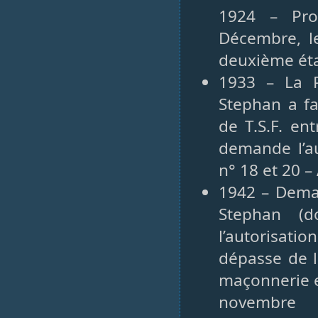
1924 – Pro
Décembre, l
deuxième ét
1933 – La P
Stephan a fa
de T.S.F. en
demande l’au
n° 18 et 20 –
1942 – Deman
Stephan (d
l’autorisati
dépasse de l
maçonnerie e
novembre