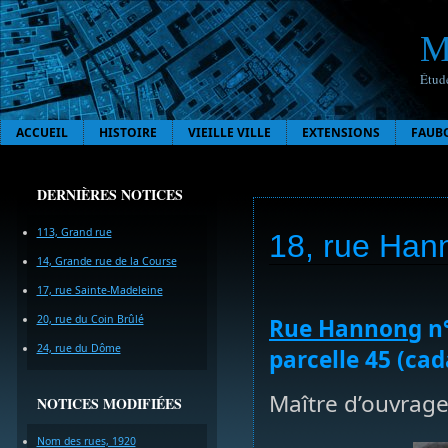
M
Étude
ACCUEIL
HISTOIRE
VIEILLE VILLE
EXTENSIONS
FAUB
DERNIÈRES NOTICES
113, Grand rue
18, rue Han
14, Grande rue de la Course
17, rue Sainte-Madeleine
20, rue du Coin Brûlé
Rue Hannong
n°
24, rue du Dôme
parcelle 45 (cad
Maître d’ouvrage
NOTICES MODIFIÉES
Nom des rues, 1920