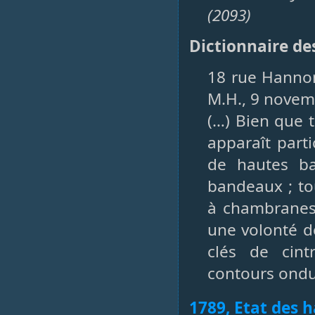
(2093)
Dictionnaire de
18 rue Hannon
M.H., 9 novem
(…) Bien que t
apparaît parti
de hautes ba
bandeaux ; to
à chambranes 
une volonté de
clés de cin
contours ondu
1789, Etat des h