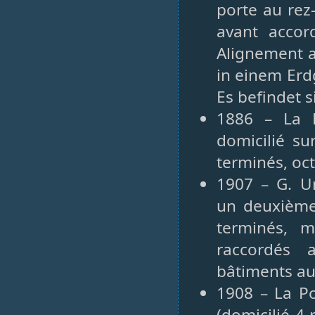
porte au rez
avant accor
Alignement a
in einem Erd
Es befindet s
1886 – La P
domicilié su
terminés, oc
1907 – G. Un
un deuxième 
terminés, m
raccordés 
bâtiments au
1908 – La P
(domicilié 4