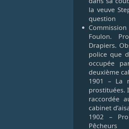
dans sa cour.
la veuve Ste
question
Commission 
Foulon. Pr
Drapiers. Ob
police que d
occupée par
deuxième cab
1901 – La m
prostituées. 
raccordée a
cabinet d’ai
1902 – Pro
Pêcheurs