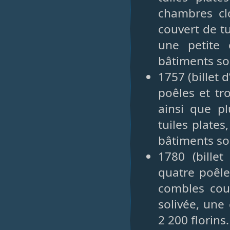
chambres cl
couvert de t
une petite 
bâtiments son
1757 (billet 
poêles et tr
ainsi que p
tuiles plates
bâtiments son
1780 (bille
quatre poêle
combles couv
solivée, une
2 200 florins.