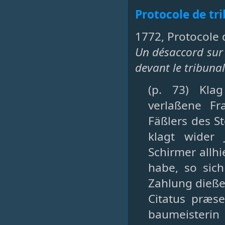
Protocole de tr
1772, Protocole 
Un désaccord sur 
devant le tribunal
(p. 73) Kla
verlaßene Fr
Fäßlers des S
klagt wider
Schirmer allh
habe, so sich
Zahlung dieß
Citatus præs
baumeisteri