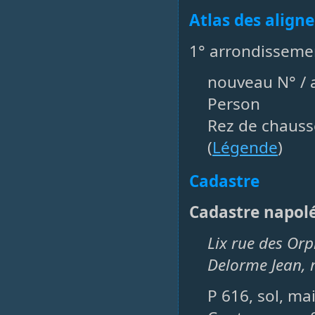
Atlas des align
1° arrondisseme
nouveau N° / a
Person
Rez de chauss
(
Légende
)
Cadastre
Cadastre napol
Lix rue des Orp
Delorme Jean, r
P 616, sol, ma