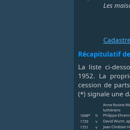
Les maiso
Cadastr
Récapitulatif de
La liste ci-des
1952. La propri
cession de parts
(*) signale une 
Anne Rosine Wei
luthériens
Philippe Ehrenre
1698*
h
David Wurm, app
1729
v
Jean Chrétien H
1751
v