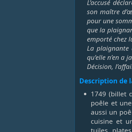
L’accusé décla
son maître d’œu
pour une somme 
que la plaignan
emporté chez lu
La plaignante 
qu’elle n’en a 
Décision, l’affa
Description de 
1749 (billet
poêle et une
aussi un poê
cuisine et u
tuiles plat