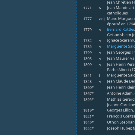
Jean Chrétien H
Jean Mandelartz
1771
v
catholiques
Marie Marguerit
1777
adj
épousé en 1764
Bernard Rottler
1779
v
Geispolsheim J
Ignace Scaramuz
1782
v
Marguerite Sa
1785
v
Jean Georges Tr
1799
v
Jean Maurer, va
1803
v
Jean Henri Pers
1809
v
Barbe Albert (1
Marguerite Salo
1841
h
Jean Claude Del
1843
v
Jean Henri Klei
1860*
Antoine Adam,
1867*
Mathias Gérard
1895*
Jeanne Caroline
Georges Lillich,
1919*
François Gœltze
1921*
Othon Stephan,
1949*
Joseph Huber, 
1952*