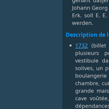
genant dasje
Johann Georg 
Erk. soll E. 
werden.
Description de 
1732
(billet
plusieurs 
vestibule da
solives, un 
boulangerie
chambre, cuis
grande maiso
cave voûtée
dépendances 