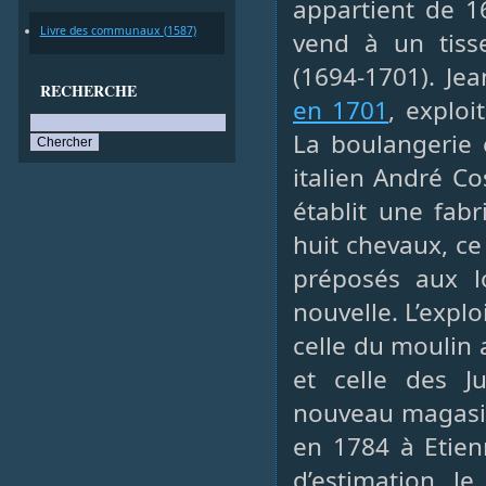
appartient de 1
Livre des communaux (1587)
vend à un tiss
(1694-1701). Je
RECHERCHE
en 1701
, explo
La boulangerie 
italien André Co
établit une fabr
huit chevaux, ce
préposés aux l
nouvelle. L’explo
celle du moulin
et celle des J
nouveau magasin
en 1784 à Etien
d’estimation l