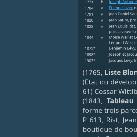
Joseph Antoine
1771
h
Etienne Livio
, 
1784
v
Jean Daniel Sau
1791
v
Jean Saum, propr
1820
v
Jean Louis Rist,
1828
v
puis la veuve s
Moïse Weil et L
1844
v
Léopold Weil, e
Benjamin Lévy, 
1875*
Joseph et Jacque
1898*
Jacques Lévy, fr
1903*
(1765,
Liste Blo
(Etat du dévelo
61) Cossar Wittib
(1843,
Tableau 
forme trois parc
P 613, Rist, Jea
boutique de bouc