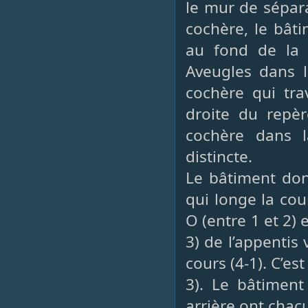
le mur de sépara
cochère, le bâti
au fond de la 
Aveugles dans l
cochère qui tra
droite du repèr
cochère dans 
distincte.
Le bâtiment don
qui longe la cou
O (entre 1 et 2) 
3) de l’appentis 
cours (4-1). C’es
3). Le bâtiment
arrière ont chac