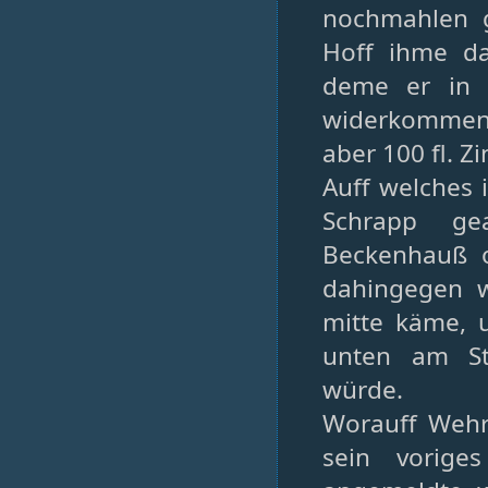
nochmahlen g
Hoff ihme d
deme er in 
widerkommen 
aber 100 fl. Z
Auff welches 
Schrapp ge
Beckenhauß 
dahingegen w
mitte käme, 
unten am St
würde.
Worauff Wehrl
sein vorige