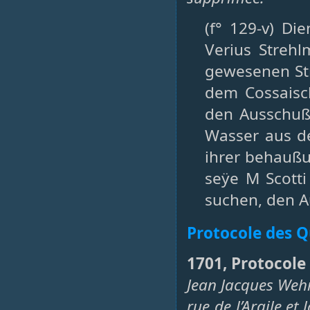
(f° 129-v) Di
Verius Strehl
gewesenen Str
dem Cossaisc
den Ausschuß
Wasser aus de
ihrer behaußu
seÿe M Scott
suchen, den 
Protocole des Q
1701, Protocole
Jean Jacques Wehr
rue de l’Argile e