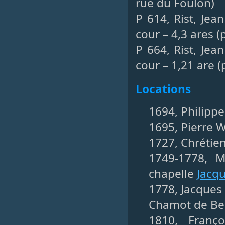
rue du Foulon)
P 614, Rist, Jea
cour – 4,3 ares (
P 664, Rist, Jea
cour – 1,21 are (p
Locations
1694, Philippe
1695, Pierre W
1727, Chrétie
1749-1778, 
chapelle
Jacq
1778, Jacques 
Chamot de Be
1810, Franç