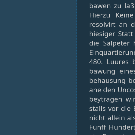
bawen zu laß
Hierzu Keine
resolvirt an 
hiesiger Stat
die Salpeter
Einquartierun
480. Luures 
bawung eines
behausung be
ane den Uncos
beÿtragen wi
stalls vor die
nicht allein a
Fünff Hundert