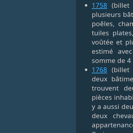
1758
(billet
plusieurs bâ
poêles, cham
tuiles plate
voûtée et pl
estimé ave
somme de 4 0
1768
(billet
deux bâtime
trouvent de
pièces inhabi
y a aussi de
deux cheva
appartenan