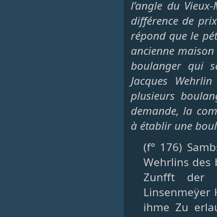
l’angle du Vieux-
différence de pri
répond que le pét
ancienne maison e
boulanger qui s
Jacques Wehrlin
plusieurs boulang
demande, la comm
à établir une bou
(f° 176) Samb
Wehrlins des 
Zunfft der
Linsenmeÿer H
ihme Zu erla