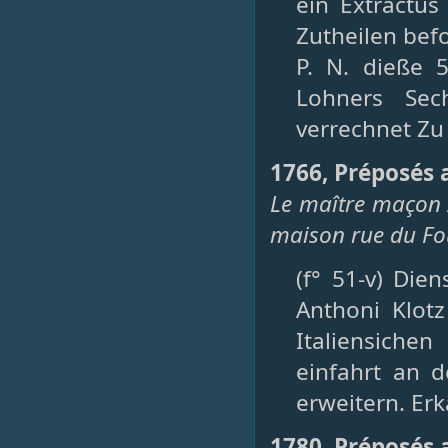
ein Extractus
Zutheilen bef
P. N. dieße 5
Lohners Sec
verrechnet Zu
1766, Préposés a
Le maître maçon A
maison rue du Fo
(f° 51-v) Die
Anthoni Klot
Italiensiche
einfahrt an 
erweitern. Erk
1780, Préposés a