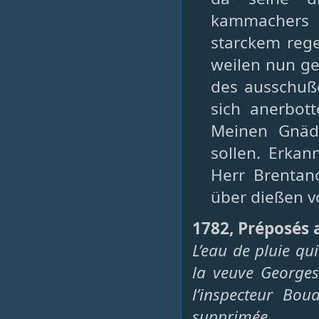
kammachers n
starckem rege
weilen nun g
des ausschuße
sich anerbot
Meinen Gnäd
sollen. Erkan
Herr Brentan
über dießen v
1782, Préposés a
L’eau de pluie qu
la veuve Georges
l’inspecteur Bou
supprimée.