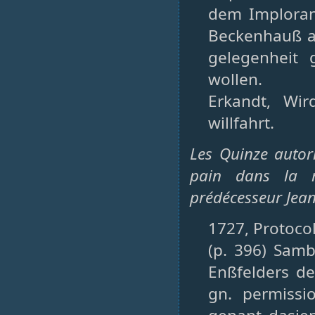
dem Imploran
Beckenhauß au
gelegenheit 
wollen.
Erkandt, Wi
willfahrt.
Les Quinze autori
pain dans la 
prédécesseur Jean
1727, Protoco
(p. 396) Samb
Enßfelders d
gn. permiss