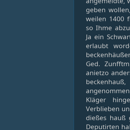
angemeldte, w
geben wollen
weilen 1400 f
so Ihme abzu
Ja ein Schwa
erlaubt wor
beckenhäuße
Ged. Zunfftm
anietzo ander
beckenhauß,
angenommen, 
Kläger hing
Verblieben un
dießes hauß g
Deputirten ha