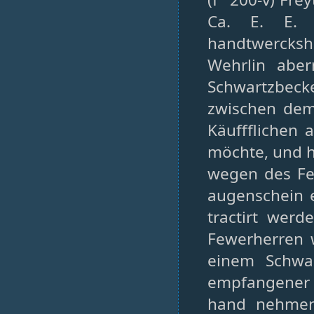
Ca. E. E. 
handtwerckshe
Wehrlin abe
Schwartzbec
zwischen dem
Käuffflichen
möchte, und h
wegen des Fe
augenschein 
tractirt wer
Fewerherren w
einem Schwa
empfangener 
hand nehmen