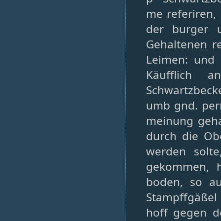
me referiren,
der burger 
Gehaltenen r
Leimen: und 
Käufflich 
Schwartzbeck
umb gnd. per
meinung geha
durch die Ob
werden solt
gekommen, h
boden, so au
Stampffgäßel
hoff gegen d