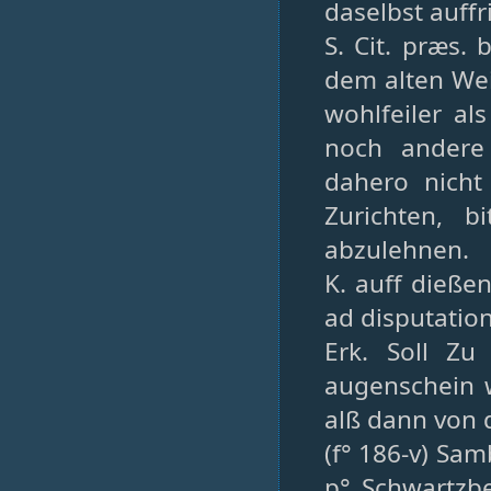
daselbst auffr
S. Cit. præs. 
dem alten We
wohlfeiler al
noch andere
dahero nicht
Zurichten, 
abzulehnen.
K. auff dieße
ad disputatio
Erk. Soll Zu
augenschein 
alß dann von 
(f° 186-v) Sa
p° Schwartzb