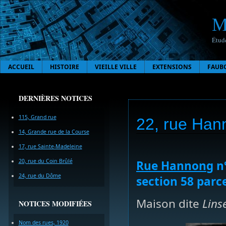
M
Étude
ACCUEIL
HISTOIRE
VIEILLE VILLE
EXTENSIONS
FAUB
DERNIÈRES NOTICES
115, Grand rue
22, rue Han
14, Grande rue de la Course
17, rue Sainte-Madeleine
20, rue du Coin Brûlé
Rue Hannong
n°
24, rue du Dôme
section 58 parce
Maison dite
Lins
NOTICES MODIFIÉES
Nom des rues, 1920