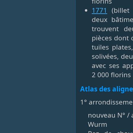
florins
1771
(billet
deux bâtime
trouvent de
pièces dont 
tuiles plate
solivées, deu
avec ses ap
2 000 florins
Atlas des align
1° arrondisseme
nouveau N° / a
Wurm