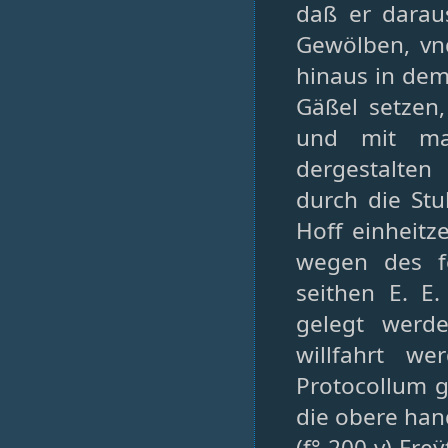
daß er darau
Gewölben, vn
hinaus in dem
Gäßel setzen
und mit ma
dergestalten
durch die Stu
Hoff einheit
wegen des f
seithen E. E
gelegt werd
willfahrt we
Protocollum 
die obere han
(f° 200-v) Fr