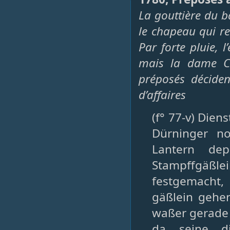
La gouttière du b
le chapeau qui re
Par forte pluie, 
mais la dame Co
préposés décide
d’affaires
(f° 77-v) Dien
Dürninger n
Lantern de
Stampffgäßl
festgemacht
gäßlein gehe
waßer gerade 
da seine d