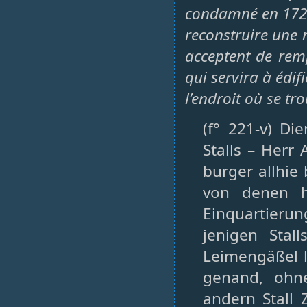
condamné en 1724
reconstruire une 
acceptent de rem
qui servira à édif
l’endroit où se tr
(f° 221-v) Di
Stalls – Herr
burger allhie
von denen h
Einquartier
jenigen Stal
Leimengäßel 
genand, ohn
andern Stall 