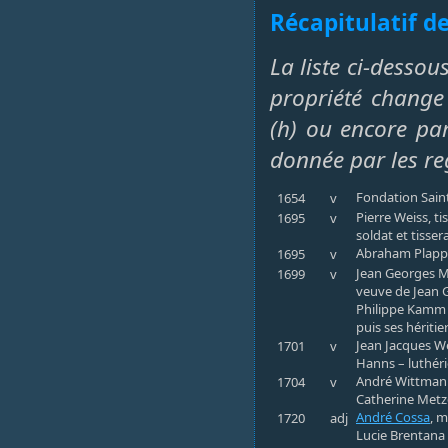
Récapitulatif de
La liste ci-desso
propriété change 
(h) ou encore par
donnée par les re
Fondation Sain
1654
v
Pierre Weiss, t
1695
v
soldat et tisse
Abraham Plappe
1695
v
Jean Georges Mi
1699
v
veuve de Jean 
Philippe Kamm 
puis ses héritie
Jean Jacques We
1701
v
Hanns – luthér
André Wittmann,
1704
v
Catherine Metzg
André Cossa
, m
1720
adj
Lucie Brentana 