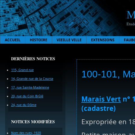
M
Étude
ACCUEIL
HISTOIRE
VIEILLE VILLE
EXTENSIONS
FAUB
DERNIÈRES NOTICES
115, Grand rue
100-101, Ma
14, Grande rue de la Course
17, rue Sainte-Madeleine
20, rue du Coin Brûlé
Marais Vert
n° 1
24, rue du Dôme
(cadastre)
Expropriée en 18
NOTICES MODIFIÉES
Petite maison au
Nom des rues, 1920