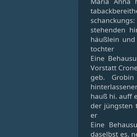
Maria Anna 
tabackbereit
schanckungs:
stehenden hi
häußlein und 
tochter
Eine Behausu
Vorstatt Cron
geb. Grobin
hinterlassene
hauß hi. auff 
der jüngsten 
er
Eine Behaus
daselbst es. 