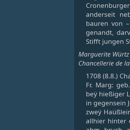
Cronenburger
anderseit ne
bauren von –
genandt, dar
Stifft jungen 
Marguerite Würtz
Chancellerie de la
1708 (8.8.) Ch
Fr. Marg: geb
beÿ hießiger L
in gegensein 
zweÿ Haüßlei
allhier hinter
ahm bruch a