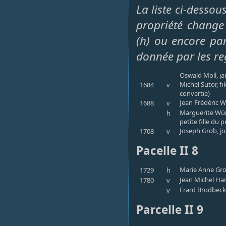
La liste ci-desso
propriété change 
(h) ou encore par
donnée par les re
Oswald Moll, ja
Michel Sutor, fi
1684
v
convertie)
Jean Frédéric 
1688
v
Marguerite Würt
h
petite fille du
Joseph Grob, jo
1708
v
Pacelle II 8
Marie Anne Grob
1729
h
Jean Michel Har
1780
v
Erard Brodbeck
v
Parcelle II 9