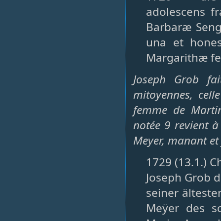
adolescens fr
Barbaræ Senge
una et hones
Margarithæ fer
Joseph Grob fai
mitoyennes, cell
femme de Martin 
notée 9 revient 
Meyer, manant et 
1729 (13.1.) C
Joseph Grob d
seiner ältest
Meÿer des s