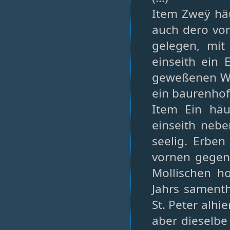
Item Zweÿ häu
auch dero vo
gelegen, mit
einseith ein 
geweßenen Wü
ein baurenhof
Item Ein hä
einseith neb
seelig. Erben
vornen gegen
Mollischen h
Jahrs samenth
St. Peter alhi
aber dieselbe