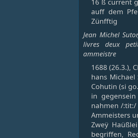
16 ß current 
auff dem Pfen
Zünfftig
Jean Michel Suto
livres deux pet
ammeistre
1688 (26.3.), 
hans Michael 
Cohutin (si go
in gegensei
nahmen /:tit:/
Ammeisters und
Zweÿ Haüßlei
begriffen, R