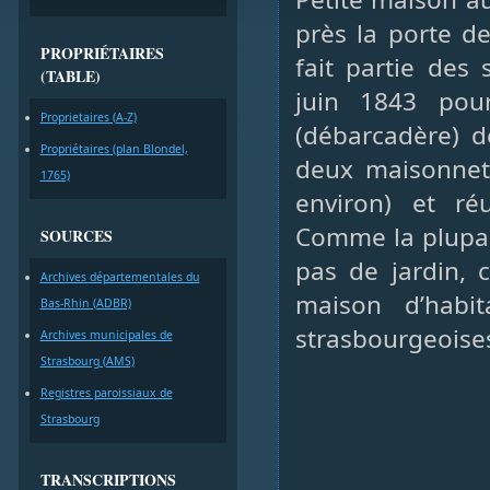
près la porte 
PROPRIÉTAIRES
fait partie des
(TABLE)
juin 1843 pour
Proprietaires (A-Z)
(débarcadère) d
Propriétaires (plan Blondel,
deux maisonnet
1765)
environ) et ré
Comme la plupart
SOURCES
pas de jardin, 
Archives départementales du
maison d’habit
Bas-Rhin (ADBR)
strasbourgeoises
Archives municipales de
Strasbourg (AMS)
Registres paroissiaux de
Strasbourg
TRANSCRIPTIONS