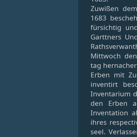
Zuwißen dem
1683 bescheh
fürsichtig u
Garttners Un
Rathsverwant
Mittwoch den
tag hernacher
Erben mit Zu
inventirt be
Inventarium d
den Erben a
Inventation 
ihres respect
seel. Verlass