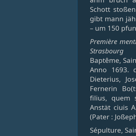
Schott stoße
gibt mann jäh
– um 150 pfu
Première ment
Strasbourg
Baptême, Saint
Anno 1693. d
Dieterius, Jo
Fernerin Bo(
filius, quem
Anstät ciuis 
(Pater : Joßep
Sépulture, Sain