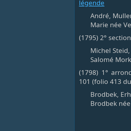
légende
André, Muller
Marie née Vel
(1795) 2° sectio
Michel Steid, 
Salomé Morke
(1798) 1° arron
101 (folio 413 d
Brodbek, Erha
Brodbek née 