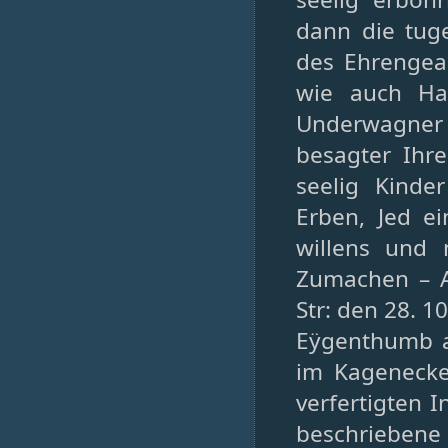
dann die tug
des Ehrengea
wie auch Ha
Underwagner 
besagter Ihr
seelig Kinde
Erben, Jed e
willens und
Zumachen – A
Str: den 28. 10
Eÿgenthumb a
im Kagenecke
verfertigten I
beschriebene