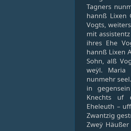
Tagners nunme
hannß Lixen 
Vogts, weiter
mit assistent
ihres Ehe Vo
hannß Lixen 
Sohn, alß Vo
weÿl. Maria
nunmehr seel. 
in gegensei
Knechts uf
Eheleuth – uf
Zwantzig gestr
Zweÿ Häußer a