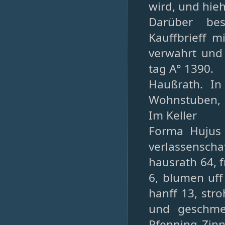
wird, und hie
Darüber bes
Kauffbrieff m
verwahrt und 
tag A° 1390.
Haußrath. I
Wohnstuben, 
Im Keller
Forma Hujus 
verlassensch
hausrath 64, f
6, blumen uff
hanff 13, str
und geschmeÿ
Pfenning Zin