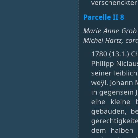
verschenckter
Parcelle II 8
Marie Anne Grob 
Michel Hartz, cor
1780 (13.1.) C
Philipp Nicla
seiner leibli
weÿl. Johann 
in gegensein 
eine kleine 
gebäuden, be
gerechtigkei
dem halben 