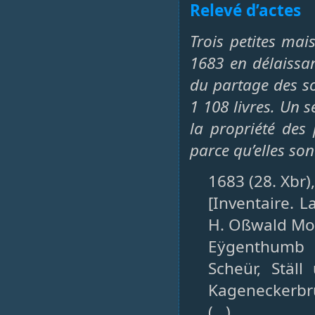
Relevé d’actes
Trois petites ma
1683 en délaissant
du partage des so
1 108 livres. Un s
la propriété des 
parce qu’elles so
1683 (28. Xbr)
[Inventaire. L
H. Oßwald Mol
Eÿgenthumb a
Scheür, Stäl
Kageneckerb
(…)