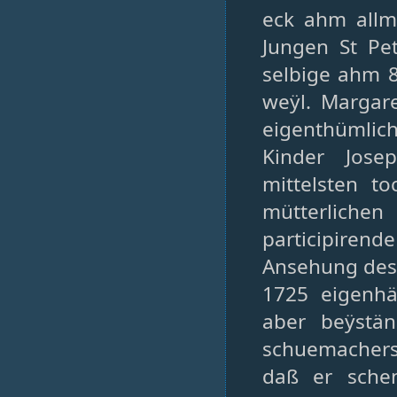
eck ahm allm
Jungen St Pe
selbige ahm 8
weÿl. Margare
eigenthümlic
Kinder Jos
mittelsten t
mütterlic
participirend
Ansehung des 
1725 eigenhä
aber beÿstän
schuemachers 
daß er sche