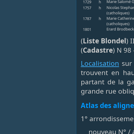
Marie Salomé G
1729
h
Nicolas Stephan
1757
h
(catholiques)
Marie Catherine
1787
h
(catholiques)
Erard Brodbeck,
1801
(
Liste Blondel
) 
(
Cadastre
) N 98
Localisation
sur 
trouvent en hau
partant de la ga
grande rue obli
Atlas des align
1° arrondisseme
nouveau N° / a