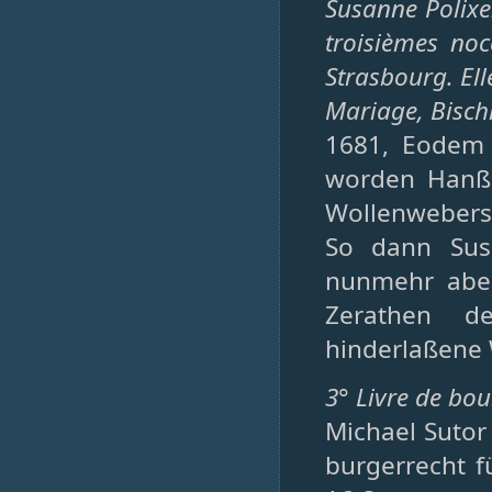
Susanne Polixe
troisièmes noc
Strasbourg. Ell
Mariage, Bischh
1681, Eodem e
worden Hanß 
Wollenwebers
So dann Sus
nunmehr aber 
Zerathen d
hinderlaßene W
3° Livre de bou
Michael Sutor
burgerrecht fü