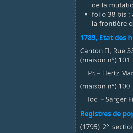
de la mutati
folio 38 bis 
la frontière 
1789, Etat des h
Canton II, Rue 33
(maison n°) 101
Pr. – Hertz Ma
(maison n°) 100
loc. – Sarger 
Registres de po
(1795) 2° secti