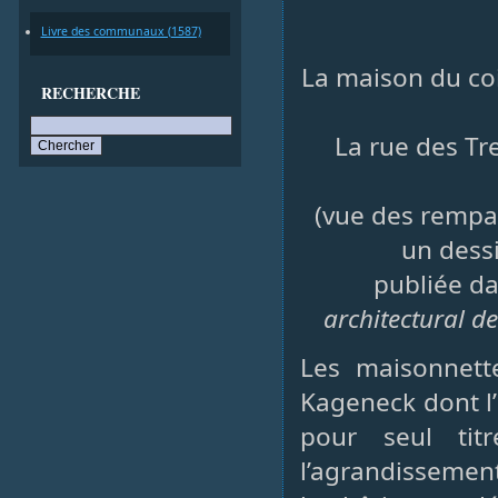
Livre des communaux (1587)
La maison du coi
RECHERCHE
La rue des Tre
(vue des rempar
un dess
publiée d
architectural d
Les maisonnett
Kageneck dont l
pour seul ti
l’agrandissement