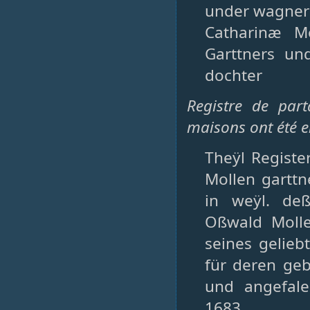
under wagner
Catharinæ M
Garttners un
dochter
Registre de part
maisons ont été e
Theÿl Regist
Mollen gartt
in weÿl. deß
Oßwald Molle
seines gelieb
für deren ge
und angefal
1683.