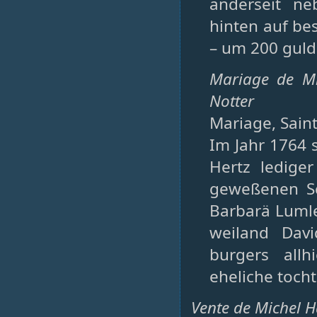
anderseit ne
hinten auf bes
– um 200 gul
Mariage de Mi
Notter
Mariage, Saint-
Im Jahr 1764 s
Hertz ledige
geweßenen Sc
Barbarä Lumle
weiland Dav
burgers all
eheliche tocht
Vente de Michel H