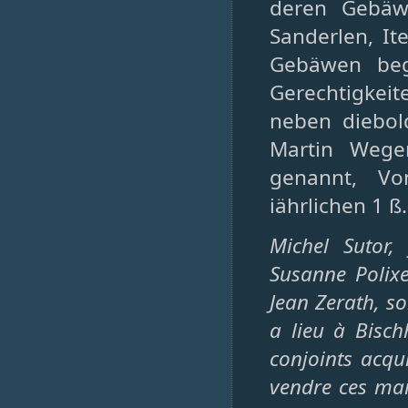
deren Gebäw
Sanderlen, I
Gebäwen beg
Gerechtigkei
neben diebol
Martin Wege
genannt, V
iährlichen 1 ß
Michel Sutor,
Susanne Polixe
Jean Zerath, so
a lieu à Bisch
conjoints acqu
vendre ces mais