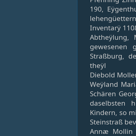
190, Eÿgenth
lehengüetter
Inventarÿ 110
Abtheÿlung,
gewesenen g
Straßburg, d
theÿl
Diebold Molle
Weÿland Mari
Schären Geor
daselbsten h
Kindern, so m
Steinstraß be
Annæ Mollin