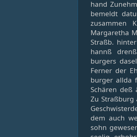
hand Zunehme
bemeldt datu
zusammen K
Margaretha M
Straßb. hinte
hannß drenß
burgers dase
Ferner der E
burger allda 
Schären deß ä
Zu Straßburg
Geschwisterd
dem auch we
sohn gewesen
seelig erboh