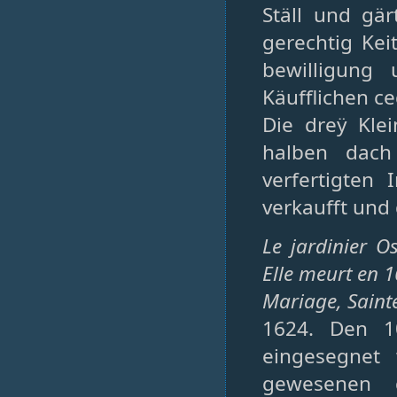
Ställ und gär
gerechtig Kei
bewilligung
Käufflichen c
Die dreÿ Kl
halben dach
verfertigten 
verkaufft und 
Le jardinier 
Elle meurt en 1
Mariage, Sainte-
1624. Den 10
eingesegnet
gewesenen g