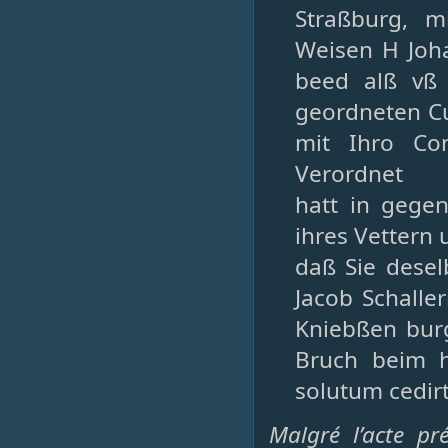
Straßburg, m
Weisen H Joh
beed alß vß 
geordneten Cu
mit Ihro Con
Verordnet
hatt in gege
ihres Vettern
daß Sie desel
Jacob Schaller
Kniebßen burg
Bruch beim h
solutum cedir
Malgré l’acte pr