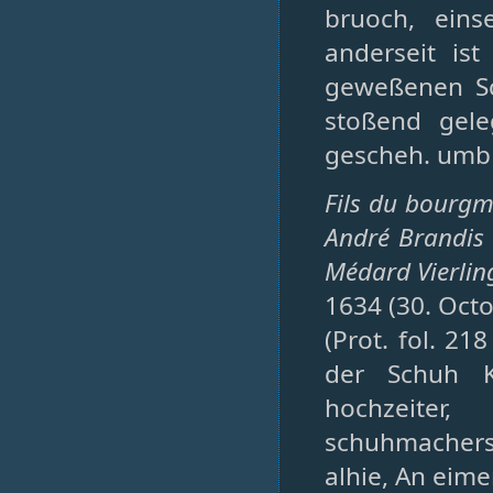
bruoch, eins
anderseit is
geweßenen Sc
stoßend gele
gescheh. umb 
Fils du bourgm
André Brandis é
Médard Vierling
1634 (30. Octo
(Prot. fol. 2
der Schuh K
hochzeiter,
schuhmachers 
alhie, An eim