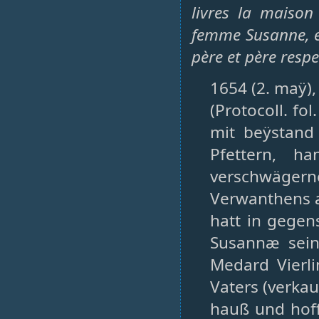
livres la maison
femme Susanne, en
père et père respe
1654 (2. maÿ),
(Protocoll. fo
mit beÿstand
Pfettern, h
verschwägerne
Verwanthens a
hatt in gege
Susannæ sein
Medard Vierl
Vaters (verkau
hauß und hoff