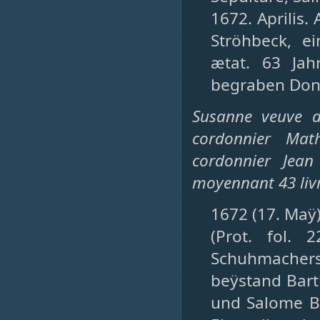
1672. Aprilis
Ströhbeck, ei
ætat. 63 Jahr
begraben Donne
Susanne veuve d
cordonnier Mat
cordonnier Jean
moyennant 43 liv
1672 (17. Maÿ)
(Prot. fol.
Schuhmachers
beÿstand Barth
und Salome B