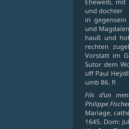
Eheweib, mit 
und dochter
in gegensein
und Magdalen
hauß und hoff
rechten zuge
Vorstatt im 
Sutor dem Wol
uff Paul Heÿd
umb 86. fl
Fils d’un me
Philippe Fische
Mariage, cathé
1645. Dom: Ju