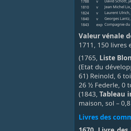
David Schott, ja
1788
v
Jean Michel Lix
1810
v
Laurent Ulrich, 
1824
v
Georges Lantz,
1840
v
Compagnie du C
1843
exp
Valeur vénale d
1711, 150 livres 
(1765,
Liste Blo
(Etat du dévelo
61) Reinold, 6 to
26 ½ Federle, 0 t
(1843,
Tableau i
maison, sol – 0,
Livres des co
1670, Livre des