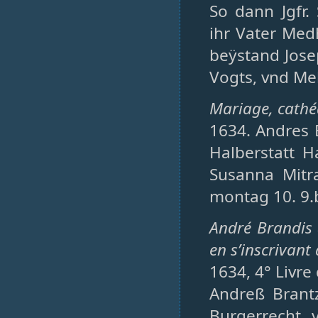
So dann Jgfr.
ihr Vater Medh
beÿstand Jose
Vogts, vnd Me
Mariage, cathéd
1634. Andres
Halberstatt H
Susanna Mitra
montag 10. 9.b
André Brandis 
en s’inscrivant
1634, 4° Livre
Andreß Brant
Burgerrecht 