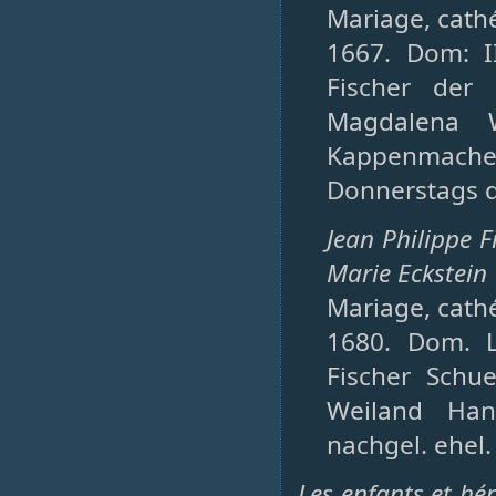
Mariage, cathéd
1667. Dom: I
Fischer der
Magdalena W
Kappenmacher
Donnerstags de
Jean Philippe 
Marie Eckstein
Mariage, cathé
1680. Dom. 
Fischer Schu
Weiland Han
nachgel. ehel. 
Les enfants et hér