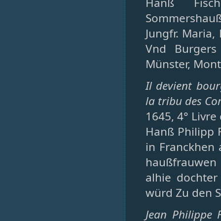
Hanß Fisc
Sommershauß
Jungfr. Mari
Vnd Burgers 
Münster, Mont.
Il devient bour
la tribu des Co
1645, 4° Livre
Hanß Philipp
in Franckhen 
haußfrauwen 
alhie dochter
würd Zu den S
Jean Philippe