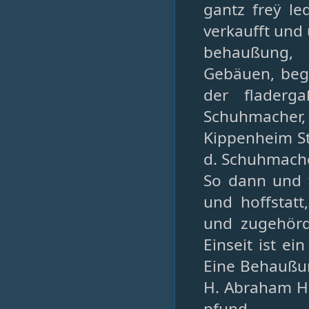
gantz freÿ l
verkaufft und 
behaußung, 
Gebäuen, begr
der fladerg
Schuhmacher
Kippenheim St
d. Schuhmach
So dann und 
und hoffstatt
und zugehördt
Einseit ist e
Eine Behaußun
H. Abraham He
pfund