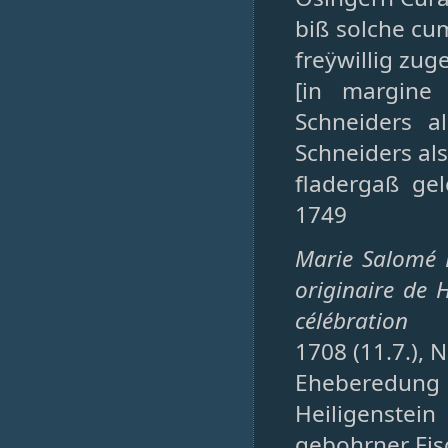
biß solche cu
freÿwillig zug
[in margine
Schneiders a
Schneiders al
fladergaß ge
1749
Marie Salomé F
originaire de 
célébration
1708 (11.7.), 
Eheberedung 
Heiligenstei
gebohrner Fis