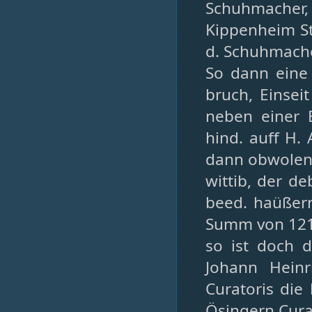
Schuhmacher
Kippenheim St
d. Schuhmach
So dann eine 
bruch, Einseit
neben einer 
hind. auff H.
dann obwolen 
wittib, der de
beed. haüßer
Summ von 121.
so ist doch d
Johann Heinr
Curatoris die 
Ösingern Cura