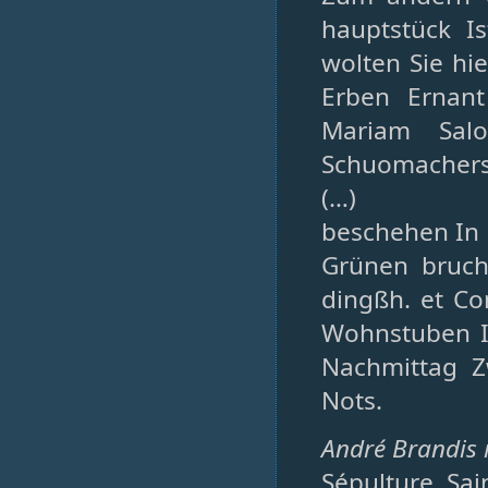
hauptstück I
wolten Sie hi
Erben Ernant
Mariam Sal
Schuomachers 
(…)
beschehen In d
Grünen bruch
dingßh. et C
Wohnstuben In
Nachmittag Z
Nots.
André Brandis m
Sépulture, Sain