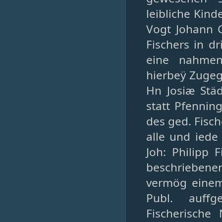
leibliche Kin
Vogt Johann G
Fischers in d
eine nahmen
hierbeÿ Zugeg
Hn Josiæ Städ
statt Pfennin
des ged. Fisch
alle und iede
Joh: Philipp 
beschriebenen
vermög einem
Publ. auffg
Fischerische