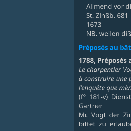
Allmend vor d
St. Zinßb. 681
1673
NB. weilen diß
Préposés au bâ
1788, Préposés 
Le charpentier Vo
à construire une 
l’enquête que mèn
(f° 181-v) Dien
Gartner
Mr. Vogt der Z
bittet zu erla