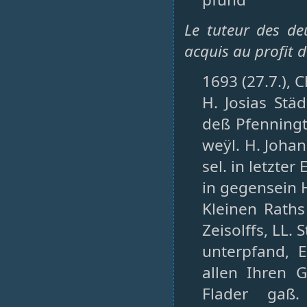
Le tuteur des de
acquis au profit d
1693 (27.7.), 
H. Josias Stä
deß Pfenningt
weÿl. H. Joha
sel. in letzter
in gegensein H
Kleinen Raths
Zeisolffs, LL.
unterpfand, E
allen Ihren G
Flader gaß