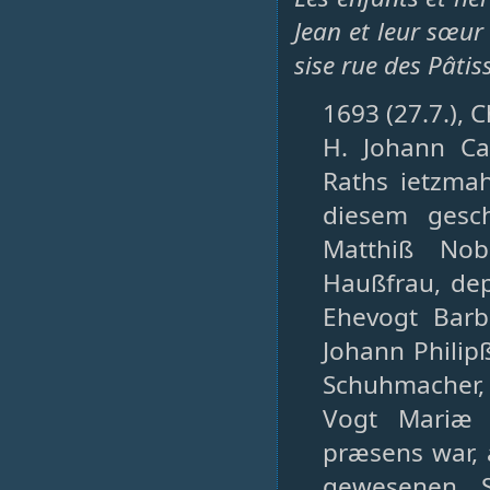
Jean et leur sœur
sise rue des Pâtis
1693 (27.7.), 
H. Johann Ca
Raths ietzmah
diesem gesc
Matthiß Nob
Haußfrau, dep
Ehevogt Barb
Johann Philipß
Schuhmacher, 
Vogt Mariæ 
præsens war, a
gewesenen S