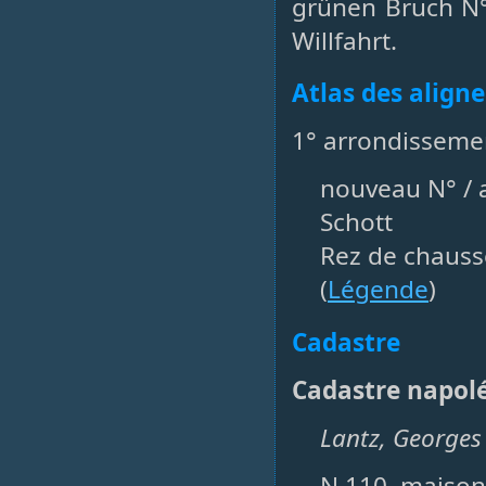
grünen Bruch N°
Willfahrt.
Atlas des align
1° arrondissemen
nouveau N° / a
Schott
Rez de chauss
(
Légende
)
Cadastre
Cadastre napol
Lantz, Georges
N 110, maison,