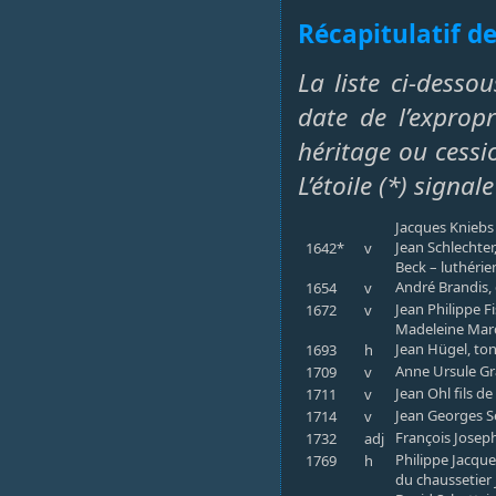
Récapitulatif de
La liste ci-desso
date de l’exprop
héritage ou cessi
L’étoile (*) sign
Jacques Kniebs
Jean Schlechter
1642*
v
Beck – luthérie
André Brandis, 
1654
v
Jean Philippe F
1672
v
Madeleine Marq
Jean Hügel, ton
1693
h
Anne Ursule Gr
1709
v
Jean Ohl fils de
1711
v
Jean Georges Se
1714
v
François Joseph
1732
adj
Philippe Jacque
1769
h
du chaussetier 