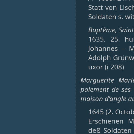
Statt von Lis
Soldaten s. wit
Baptême, Saint-
1635. 25. hu
Johannes – M
Adolph Grünwa
uxor (i 208)
Marguerite Marl
paiement de ses 
maison d’angle au
1645 (2. Octob
Erschienen M
deß Soldaten 