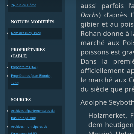
aussi parfois l
24, rue du Dôme
Dachs
) d’après 
NOTICES MODIFIÉES
gibier et au poi
Rohan donne à l
Nom des rues, 1920
marché aux Pois
PROPRIÉTAIRES
poissons est grav
(TABLE)
Dans la premiè
Proprietaires (A-Z)
officiellement 
Propriétaires (plan Blondel,
le marché aux Co
1765)
du siècle que pré
SOURCES
Adolphe Seyboth,
Archives départementales du
Holzmerket, F
Bas-Rhin (ADBR)
dem heutigen
Archives municipales de
Metzig). Holz
Strasbourg (AMS)