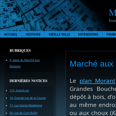
M
Étude
ACCUEIL
HISTOIRE
VIEILLE VILLE
EXTENSIONS
FAUB
RUBRIQUES
4, place du Marché aux
Marché aux 
Poissons
Le
plan Morant
DERNIÈRES NOTICES
Grandes Boucher
115, Grand rue
dépôt à bois, d’
14, Grande rue de la Course
au même endroit
17, rue Sainte-Madeleine
ou aux choux (
K
20, rue du Coin Brûlé