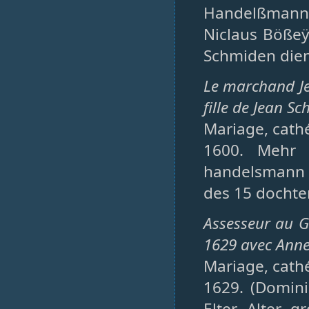
Handelßmann,
Niclaus Bößeÿ
Schmiden dien
Le marchand Je
fille de Jean Sc
Mariage, cathé
1600. Mehr 
handelsmann
des 15 dochter
Assesseur au G
1629 avec Anne
Mariage, cathé
1629. (Domini
Elter, Alter