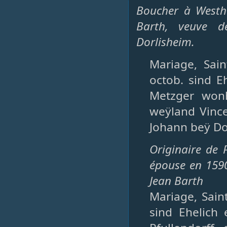
Boucher à Westh
Barth, veuve d
Dorlisheim.
Mariage, Sain
octob. sind E
Metzger wonh
weÿland Vinc
Johann beÿ Do
Originaire de 
épouse en 1590
Jean Barth
Mariage, Saint
sind Ehelich