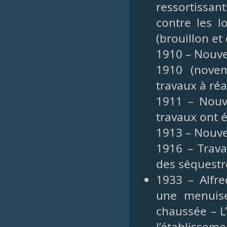
ressortissan
contre les 
(brouillon e
1910 – Nouv
1910 (novem
travaux à réa
1911 – Nouv
travaux ont 
1913 – Nouv
1916 – Trava
des séquestr
1933 – Alfre
une menuise
chaussée – L’
l’établiss