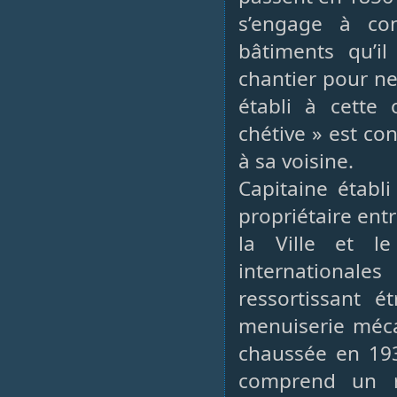
s’engage à co
bâtiments qu’il
chantier pour ne
établi à cette
chétive » est co
à sa voisine.
Capitaine établ
propriétaire ent
la Ville et l
international
ressortissant é
menuiserie méca
chaussée en 193
comprend un r