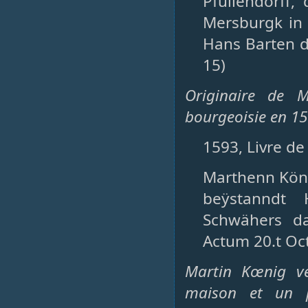
Pfullendorff
Mersburgk in B
Hans Barten de
15)
Originaire de 
bourgeoisie en 15
1593, Livre de
Marthenn Köni
beÿstanndt 
Schwähers d
Actum 20.t Oc
Martin Kœnig ve
maison et un pe