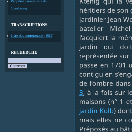
Kœnig qui la v
Registres paroissiaux de
héritiers de son
Strasbourg
jardinier Jean W
TRANSCRIPTIONS
batelier Mich
l’acquiert la mê
Livre des communaux (1587)
jardin qui doit
RECHERCHE
représentée sur 
passe en 1701 u
contigu en s’eng
de l’ombre dans 
3
, à la fois sur 
maisons (n° 1 et
jardin Kolb
) don
mais elles ne c
Préposés au bâti