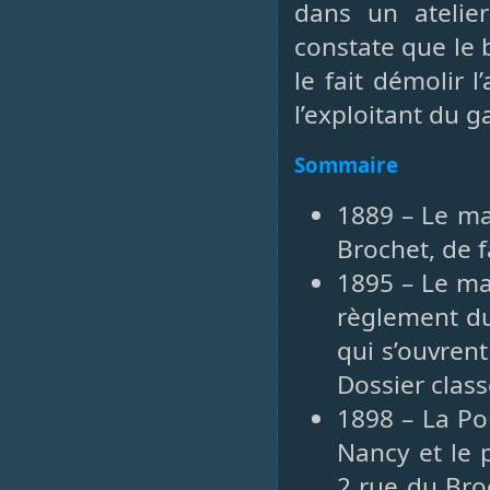
dans un atelie
constate que le b
le fait démolir l
l’exploitant du 
Sommaire
1889 – Le mai
Brochet, de f
1895 – Le ma
règlement d
qui s’ouvren
Dossier clas
1898 – La Po
Nancy et le 
2 rue du Broc