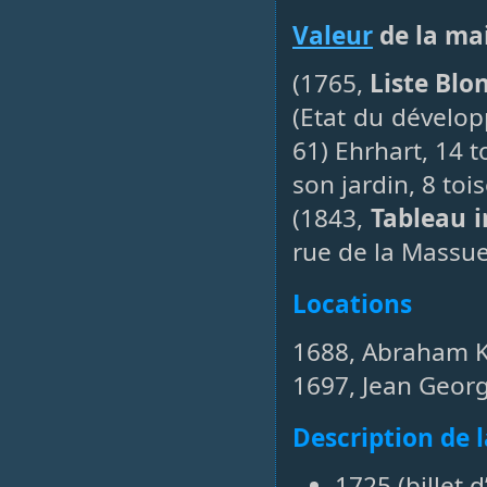
Valeur
de la ma
(1765,
Liste Blo
(Etat du dévelo
61) Ehrhart, 14 t
son jardin, 8 toi
(1843,
Tableau i
rue de la Massue
Locations
1688, Abraham K
1697, Jean Georg
Description de 
1725 (billet d