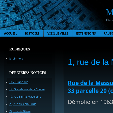
M
Étude
ACCUEIL
HISTOIRE
VIEILLE VILLE
EXTENSIONS
FAUB
RUBRIQUES
Jardin Kolb
1, rue de l
DERNIÈRES NOTICES
Rue de la Mass
115, Grand rue
33 parcelle 20 (
14, Grande rue de la Course
17, rue Sainte-Madeleine
Démolie en 196
20, rue du Coin Brûlé
24, rue du Dôme