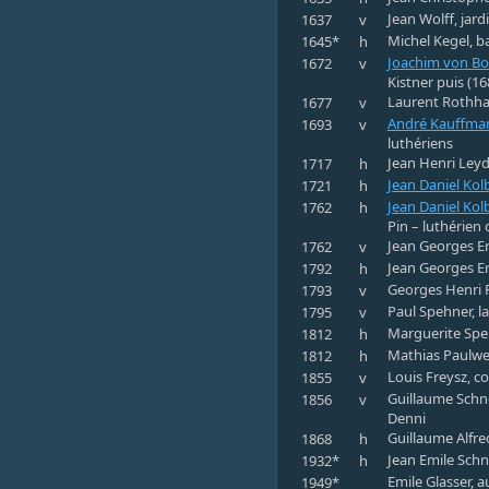
Jean Wolff, jard
1637
v
Michel Kegel, ba
1645*
h
Joachim von B
1672
v
Kistner puis (1
Laurent Rothhan
1677
v
André Kauffma
1693
v
luthériens
Jean Henri Ley
1717
h
Jean Daniel Kol
1721
h
Jean Daniel Kol
1762
h
Pin – luthérien 
Jean Georges Er
1762
v
Jean Georges Er
1792
h
Georges Henri R
1793
v
Paul Spehner, l
1795
v
Marguerite Spe
1812
h
Mathias Paulweb
1812
h
Louis Freysz, co
1855
v
Guillaume Schne
1856
v
Denni
Guillaume Alfred
1868
h
Jean Emile Schn
1932*
h
Emile Glasser, a
1949*