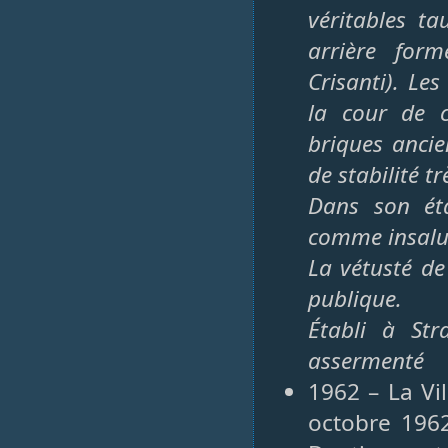
véritables t
arrière form
Crisanti). Le
la cour de c
briques anci
de stabilité tr
Dans son éta
comme insalub
La vétusté de
publique.
Établi à Str
assermenté
1962 – La Vi
octobre 1962