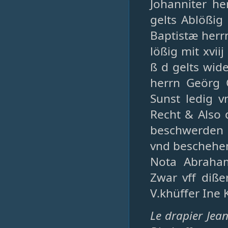
Johanniter h
gelts Ablößig
Baptistæ herrn
lößig mit xvii
ß d gelts wide
herrn Geörg 
Sunst ledig v
Recht & Also 
beschwerden 
vnd beschehen
Nota Abraham
Zwar vff diß
V.khüffer Ine
Le drapier Jea