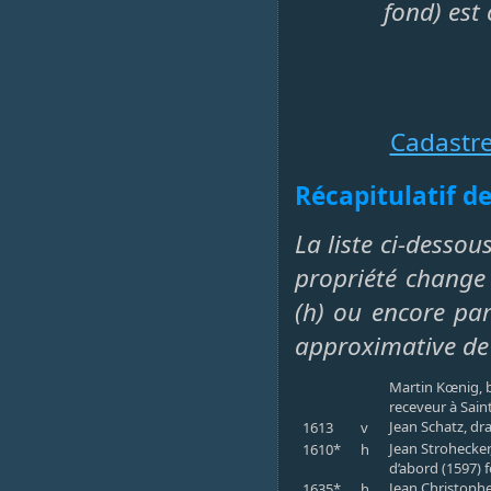
fond) est
Cadastr
Récapitulatif de
La liste ci-dessou
propriété change 
(h) ou encore par 
approximative de
Martin Kœnig, b
receveur à Sain
Jean Schatz, dra
1613
v
Jean Strohecker
1610*
h
d’abord (1597) 
Jean Christophe
1635*
h