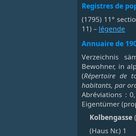
Registres de po
(1795) 11° secti
11) –
légende
Annuaire de 19
Verzeichnis sä
Bewohner, in al
(
Répertoire de t
habitants, par or
Abréviations : 0
Eigentümer (prop
Kolbengasse
(
(Haus Nr.) 1