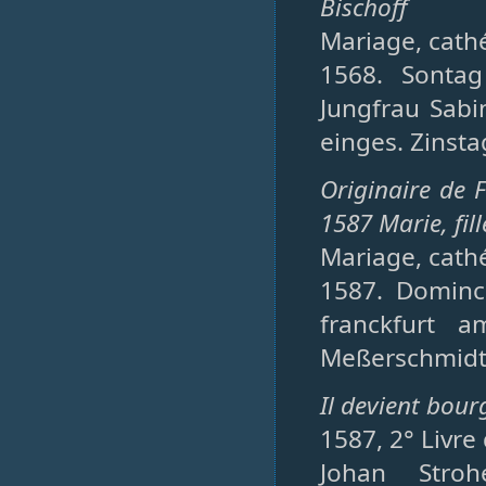
Bischoff
Mariage, cathé
1568. Sonta
Jungfrau Sabi
einges. Zinsta
Originaire de 
1587 Marie, fil
Mariage, cathé
1587. Dominc
franckfurt 
Meßerschmidts 
Il devient bou
1587, 2° Livre
Johan Stro