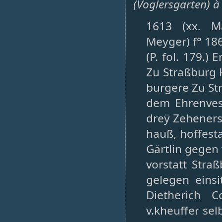
(Voglersgarten) à l
1613 (xx. Ma
Meyger) f° 18
(P. fol. 179.)
Zu Straßburg 
burgere Zu Str
dem Ehrenves
dreÿ Zeheners
hauß, hoffest
Gärtlin gegen
vorstatt Stra
gelegen eins
Dietherich 
v.kheuffer se