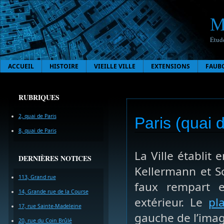
M
Étude
ACCUEIL
HISTOIRE
VIEILLE VILLE
EXTENSIONS
FAUB
RUBRIQUES
2, quai de Paris
Paris (quai 
8, quai de Paris
La Ville établit
DERNIÈRES NOTICES
Kellermann et S
113, Grand rue
faux rempart e
14, Grande rue de la Course
extérieur. Le
pl
17, rue Sainte-Madeleine
gauche de l’imag
20, rue du Coin Brûlé